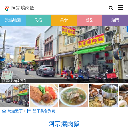
阿宗爌肉飯
景點地圖
民宿
美食
遊樂
熱門
阿宗爌肉飯店面
›
›
悠遊墾丁
墾丁美食列表
阿宗爌肉飯