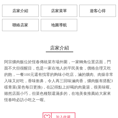
店家介紹
店家菜單
遊客心得
聯絡店家
地圖導航
店家介紹
阿宗爌肉飯位於恆春傳統菜市場外圍，一家轉角位置店面，門
面不大但很醒目，也是一家在地人的平民美食，價格合理又吃
的飽，一餐100元還有找零的夠味小吃店，滷的爌肉、肉燥非常
入味又好吃，香味衝鼻，令人再三回味滷肉香，爌肉飯有搭配3
樣青菜(菜色每日更換)，在記得點上好喝的肉羹湯，很美味喔。
雖然店面小巧，但菜色種類還滿多的，在地美食推薦給大家來
恆春時必訪小吃之一喔。
加入收藏