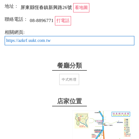
from google
地址：
屏東縣恆春鎮新興路26號
看地圖
聯絡電話：
08-8896771
打電話
2024-10-18 16:25:42
相關網頁:
謝謝蛇丸讓我知道這間店 點控肉可以跟老闆說要肥點
https://azkrf.uukt.com.tw
還是瘦點，送餐時老闆還會說 不夠肥可以換唷!有不
敢吃的菜可以換唷! 笑死 肉羹湯必點，他們的肉羹根
本南台灣肉羹的模範生 加點醋再配上胡椒，十分美
餐廳分類
味!!!! 小菜豬皮、豬頭皮也必點
from google
中式料理
2024-08-09 19:06:24
店家位置
當地人推薦的控肉店，本身不太愛控肉飯但這家真的
蠻好吃的耶，可以跟老闆說要比較瘦肉的部分還是肥
肉多，記得一定要加點一顆蛋
from google