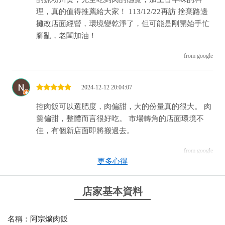
理，真的值得推薦給大家！ 113/12/22再訪 捨棄路邊
攤改店面經營，環境變乾淨了，但可能是剛開始手忙
腳亂，老闆加油！
from google
2024-12-12 20:04:07
控肉飯可以選肥度，肉偏甜，大的份量真的很大。 肉
羹偏甜，整體而言很好吃。 市場轉角的店面環境不
佳，有個新店面即將搬過去。
from google
更多心得
2024-11-26 14:26:36
店家基本資料
大碗的真的可以吃很飽，爌肉肥瘦相間，扒著飯菜一
起吃真d爽，是一家如果住附近一定會常來買的店。
名稱：阿宗爌肉飯