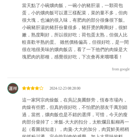
當天點了小碗爌肉飯，一碗小的豬肝湯，一顆荷包
蛋，小的爌肉飯可以選三樣配菜，菜的量不多，但肉
很大塊，也滷的很入味，有肥肉的部分很像很下飯。
小碗豬肝湯的豬肝份量很多，豬肝燙的剛剛好，很鮮
嫩，熟度剛好，所以很好吃；荷包蛋太熟，但個人比
較喜歡半熟的蛋。 雖然價格偏高，但很好吃，是一間
很在地很美味的爌肉飯店，看了一下他們的肉燥是大
塊肥肉的那種，感覺很好吃，下次會再來嚐嚐看！
from google
2024-12-23 08:28:00
這一家阿宗肉燥飯，在吳記臭圃餅旁，恆春市場內，
肉燥有些肥，但真的很好吃，不怕肥的朋友千萬別錯
過，當然，爌肉飯也是不錯的選擇，可惜，今天的瘦
肉部分柴掉了；米飯-大大的扣分，太軟爛且黏糊再一
起（看圖就知道），肉羹-大大的加分，肉質鮮美稍稍
的抓粉川燙，完全吃到肉的感覺，加上古早味的料