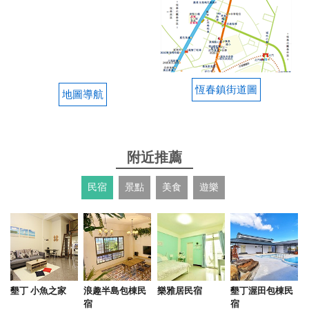
恆春鎮街道圖
地圖導航
附近推薦
民宿
景點
美食
遊樂
墾丁 小魚之家
浪趣半島包棟民
樂雅居民宿
墾丁渥田包棟民
宿
宿