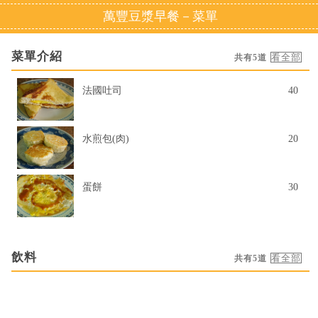
萬豐豆漿早餐－菜單
菜單介紹
共有5道
法國吐司
40
水煎包(肉)
20
蛋餅
30
飲料
共有5道