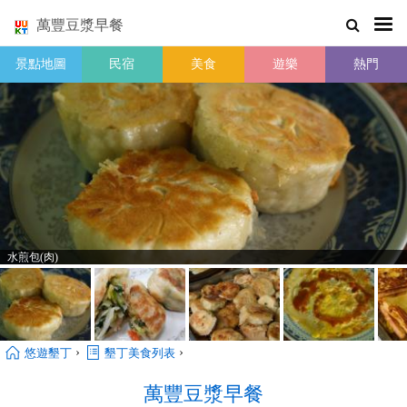
萬豐豆漿早餐
景點地圖
民宿
美食
遊樂
熱門
水煎包(肉)
›
›
悠遊墾丁
墾丁美食列表
萬豐豆漿早餐