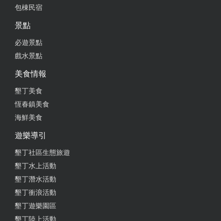
包棟民宿
隨意找到的早餐店看起來不起眼，但人潮不少 菜包意
外的內餡清脆，口感很驚艷 肉包的內餡也好吃，水煎
景點
包真的推薦 蛋餅就比較普通
必遊景點
from google
戲水景點
美食情報
2024-08-19 09:50:35
墾丁美食
還行的早餐店，蛋餅比較好吃，再來才是菜包。
恆春鎮美食
海鮮美食
from google
遊樂導引
墾丁社區生態旅遊
2024-08-05 09:33:32
墾丁水上活動
水煎包菜（高麗菜）/肉（蔥肉）口味，現煎好吃
墾丁潛水活動
from google
墾丁衝浪活動
墾丁遊樂園區
墾丁陸上活動