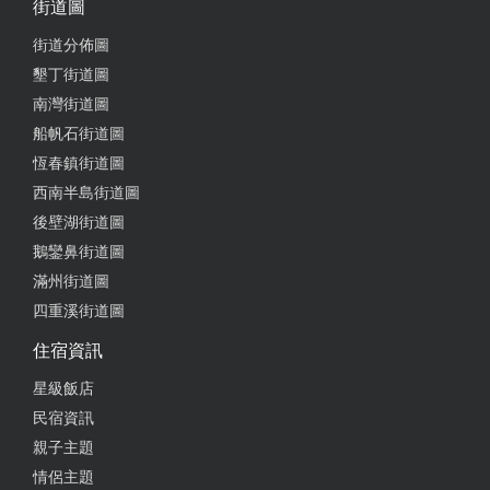
街道圖
街道分佈圖
2024-11-19 08:04:26
墾丁街道圖
剛好路過隨便找的早餐店，米漿喝得到顆粒，奶茶很
南灣街道圖
好喝，離開的時候還多帶了一杯，超喜歡！ 蛋餅也很
船帆石街道圖
好吃
恆春鎮街道圖
西南半島街道圖
from google
後壁湖街道圖
鵝鑾鼻街道圖
2024-11-01 09:30:31
滿州街道圖
檯前很多熱賣品項，隨取隨走外帶很方便 水煎包有分
四重溪街道圖
菜的和肉的 菜的有包高麗菜和韮菜，很爽口 粉漿蛋
住宿資訊
餅是外皮柔軟
星級飯店
from google
民宿資訊
親子主題
2024-10-27 07:37:22
情侶主題