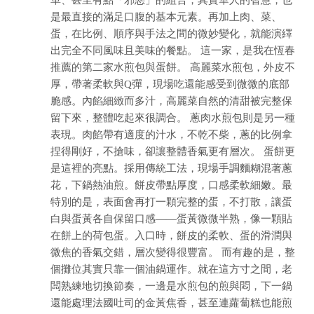
單、甚至有點「邪惡」的組合，其實華人的智慧，也
是最直接的滿足口腹的基本元素。再加上肉、菜、
蛋，在比例、順序與手法之間的微妙變化，就能演繹
出完全不同風味且美味的餐點。 這一家，是我在恆春
推薦的第二家水煎包與蛋餅。 高麗菜水煎包，外皮不
厚，帶著柔軟與Q彈，現場吃還能感受到微微的底部
脆感。內餡細緻而多汁，高麗菜自然的清甜被完整保
留下來，整體吃起來很調合。 蔥肉水煎包則是另一種
表現。肉餡帶有適度的汁水，不乾不柴，蔥的比例拿
捏得剛好，不搶味，卻讓整體香氣更有層次。 蛋餅更
是這裡的亮點。採用傳統工法，現場手調麵糊混著蔥
花，下鍋熱油煎。餅皮帶點厚度，口感柔軟細嫩。最
特別的是，表面會再打一顆完整的蛋，不打散，讓蛋
白與蛋黃各自保留口感——蛋黃微微半熟，像一顆貼
在餅上的荷包蛋。入口時，餅皮的柔軟、蛋的滑潤與
微焦的香氣交錯，層次變得很豐富。 而有趣的是，整
個攤位其實只靠一個油鍋運作。就在這方寸之間，老
闆熟練地切換節奏，一邊是水煎包的煎與悶，下一鍋
還能處理法國吐司的金黃焦香，甚至連蘿蔔糕也能煎