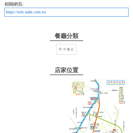
只要30元，超划算。鹹粿、燒餅夾蛋等中式早餐應有
相關網頁:
盡有，價格親民，出餐超俐落，適合趕路或鵝鑾鼻遊
https://wfe.uukt.com.tw
客。 店面樸實，停車巷弄方便，早6點開到11點，建
議早點來避高峰。下次試他們的鹹豆漿配煎包，保證
回味無窮！
餐廳分類
from google
早/午餐店
2025-12-14 10:32:28
店家位置
被蛋餅加了一分 法吐 偏軟 美乃滋太多 煎包 肉的是韮
肉肉很碎但味道ok 蛋餅傳統 偏軟Q 我喜歡 咖牛 ...沒
什麼味小失望 奶味咖味都差一點 喝不出所以然 總計
120
from google
2025-10-09 08:27:49