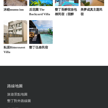
來說還有進步空間，希望未來能在口味和細節上更用
沐睦mumu inn
后花園 The
墾丁吾醉宿放包
美夢成真主題民
心。
Backyard Villa
棟民宿（宿醉
宿
Villa）
from google
2025-04-17 08:42:51
粉漿蛋餅軟嫩 還不錯吃 煎包有一個特別的甜味 內餡
耘居Bittersweet
墾丁伍叁民宿
蔥味明顯
Villa
from google
2025-02-25 10:50:35
買了三顆高麗菜水煎包、雖然外皮酥脆、但內餡及皮
路線地圖
沒有熟，照片右上角還有中間菜餡白色的地方就是沒
旅遊景點地圖
熟的部分，調味不錯，但很可惜
墾丁對外路線圖
from google