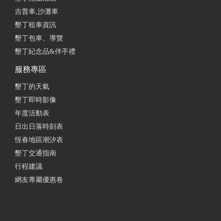
2024-07-18 08:43:48
吉普車,沙灘車
這家店的水煎包包肉的口味和溫豆漿小的超級好吃又
墾丁租車資訊
很好喝喔！讚喔
墾丁包車、導覽
墾丁紀念品&伴手禮
from google
服務專區
2024-06-24 23:32:05
墾丁的天氣
墾丁即時影像
水煎包（肉） 這個味道很不錯，吃一口外皮酥脆肉餡
年度活動表
味道濃郁，可惜太小一個。 蛋餅 粉漿蛋餅，但是吃
起來不合的胃口，我覺得還是買水煎包比較讚。 豆漿
日出日落時刻表
這個豆漿味道有點淡，還是買別的喝吧。 這3種東
恆春地區潮汐表
西，還是水煎包很美味，可以來買吃看看但是小小一
墾丁交通指南
個不過味道是真的好。
行程建議
網友專屬優惠卷
from google
2024-06-15 08:47:25