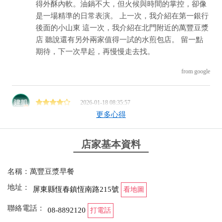
得外酥內軟。油鍋不大，但火候與時間的掌控，卻像
是一場精準的日常表演。 上一次，我介紹在第一銀行
後面的小山東 這一次，我介紹在北門附近的萬豐豆漿
店 聽說還有另外兩家值得一試的水煎包店。 留一點
期待，下一次早起，再慢慢走去找。
from google
2026-01-18 08:35:57
更多心得
萬豐豆漿早餐（恆春恒南路215號），古早味早餐首
選！ 萬豐豆漿是恆春老字號，開業30多年，據說大姐
店家基本資料
從少女時代就在這裡打拼，手工廚藝絕對專業，一大
早門口就排隊滿滿在地人和遊客。豆漿濃郁綿密，自
家磨現打，熱熱甜甜不膩口，搭配油條脆脆一咬滿嘴
名稱：萬豐豆漿早餐
香，鹹豆漿加辣椒更提味。 招牌水煎包有素食和肉口
地址：
屏東縣恆春鎮恆南路215號
看地圖
味，皮薄餡多，剛出鍋熱氣騰騰，咬下去汁水四溢，
豬肉版內餡新鮮多汁。蛋餅是古早味河粉皮，軟Q帶
聯絡電話：
08-8892120
打電話
焦香，夾蛋和蔥花簡單卻超對味，法式吐司酥脆綿軟