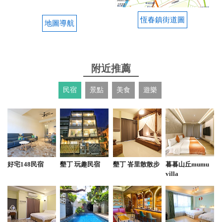
蛋餅好吃，追加一份，菜包和肉包各有千秋，在地人
幾乎都只吃肉包。
恆春鎮街道圖
地圖導航
from google
附近推薦
2025-04-27 09:03:38
蛋餅本身不會不好吃 但提供搭配的醬料實在很死鹹
民宿
景點
美食
遊樂
法國吐司也很不法國吐司 無論是內料或外層都讓人問
號 無糖豆漿沒有豆香 可以不用特別來吃的店
from google
2025-04-27 09:01:55
好宅148民宿
墾丁 玩趣民宿
墾丁 峇里散散步
暮暮山丘mumu
villa
這次用餐整體感覺普通。豆漿是無糖的，口感順口，
但豆香味比較淡。蛋餅和法國吐司的味道也偏平淡，
吃起來少了些層次感。出餐速度稍慢，即使客人不多
也需要等待。服務態度尚可，但少了點親切感。 整體