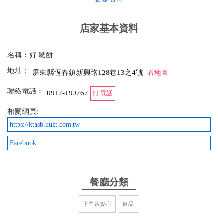
第一次來，真的有賣雞肉飯耶，超好吃的
店家基本資料
from google
名稱：好 鬆餅
2025-06-02 15:37:09
地址：
屏東縣恆春鎮新興路128巷13之4號
看地圖
路特斯泰妃焦糖鬆餅 鬆餅外酥內Q 加上冰淇淋淋上焦
聯絡電話：
糖 好好吃❤️
0912-190767
打電話
相關網頁:
from google
https://kthsb.uukt.com.tw
2025-05-28 17:19:09
Facebook
榛果可可大份才$60真的是便宜又好吃，每次去都點
榛果可可，下次可以嘗試不同的鬆餅的口感軟軟諾諾
餐廳分類
外蘇里嫩
from google
下午茶點心
飲品