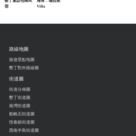
感謝讓我在旅程中有機會吃到這麼好吃的鬆餅，連續
墾丁童話包棟民
海角．瑞拉斯
宿
Villa
買了兩天，喜歡鬆餅的口感是外脆內軟的，不會有麵
粉感太厚重的感覺
from google
2024-06-23 16:28:44
路線地圖
今天點了 煙燻牛肉大滿貫： 點大的，因為做成小
旅遊景點地圖
的，所以有兩份小的， 讓我有機會吃到
墾丁對外路線圖
from google
街道圖
街道分佈圖
2024-02-25 21:45:13
墾丁街道圖
南灣街道圖
在城牆邊的一家小店，可愛，坐在那享用也很舒適，
船帆石街道圖
鬆餅也好好吃很Q，都是現作,還有雞肉飯可以選擇，
若不想等，可以先電話預約喔：）
恆春鎮街道圖
西南半島街道圖
from google