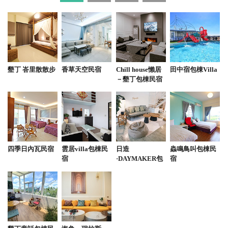
2024-08-29 12:08:12
鬆餅跟雞肉飯完全不同東西，竟然會讓人想一起吃，
老闆表示目前香菜太貴沒有添加香菜，頻頻表示道
墾丁 峇里散散步
香草天空民宿
Chill house懶居
田中宿包棟Villa
歉，來恆春可以來吃看看。
－墾丁包棟民宿
from google
2024-07-30 15:50:14
鬆餅吃起來QQ的口感跟外面都不同，復刻格子鬆餅吃
四季日內瓦民宿
雲居villa包棟民
日造
蟲鳴鳥叫包棟民
起來好好吃
宿
·DAYMAKER包
宿
棟
from google
2024-07-14 14:49:33