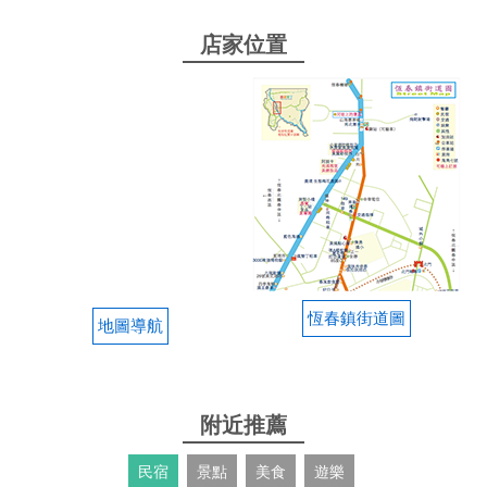
2025-04-26 13:08:03
店家位置
鬆餅外酥內QQ，口味推格仔餅內餡花生醬、奶油和酥
酥的糖，內用座位可以看恆春藍天
from google
2025-03-18 17:49:46
嘿嘿 簡單好吃 鬆餅很雲端很悠閒
from google
恆春鎮街道圖
地圖導航
2024-09-29 15:58:33
鬆餅外酥內軟，雞肉飯口味非常的棒，油蔥酥太加分
附近推薦
了
民宿
景點
美食
遊樂
from google