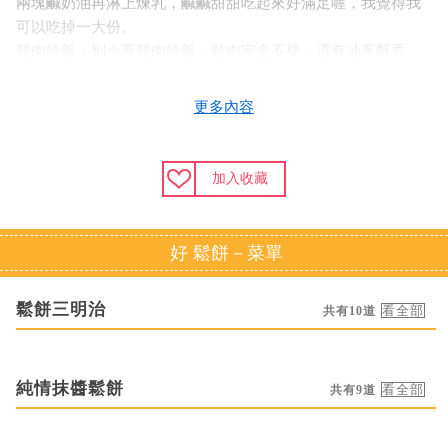
兩塊鹹奶油再淋上煉乳，鹹鹹甜甜吃起來好滿足喔，我覺得我
可以吃掉一大份。
雞肉絲飯：別小看雞肉絲飯，雞肉完全不柴，還有油蔥酥香，
再加上半熟荷包蛋，以及半片醃黃瓜，淋上調配雞汁，整份香
氣非常十足，而且半熟荷包蛋與熱熱的飯一起吃進嘴裡的香氣
更多內容
也不輸肉燥飯喔。
飲品：飲料也是闆娘自己煮，沒有添加食用化學物料加工，很
純粹的一杯飲品，一口麥茶一口鬆餅非常有默契的味道。
加入收藏
好 鬆餅－菜單
鬆餅三明治
共有10道
純情抹醬鬆餅
共有9道