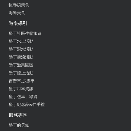
恆春鎮美食
from google
海鮮美食
遊樂導引
2024-01-03 10:51:36
墾丁社區生態旅遊
服務態度良好且熱情，是恆春在地難得的鬆餅店，選
墾丁水上活動
項有甜的也有鹹的，奶茶好喝！推推
墾丁潛水活動
from google
墾丁衝浪活動
墾丁遊樂園區
2023-12-02 17:12:17
墾丁陸上活動
吉普車,沙灘車
鬆餅真的好吃 雞肉飯也很好吃尤其加一顆半熟蛋！讓
墾丁租車資訊
人還想再多吃一份 老闆跟老闆娘態度也很好
墾丁包車、導覽
from google
墾丁紀念品&伴手禮
服務專區
2023-11-30 10:24:14
墾丁的天氣