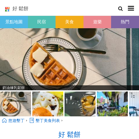
好 鬆餅
景點地圖
民宿
美食
遊樂
熱門
奶油煉乳鬆餅
›
›
悠遊墾丁
墾丁美食列表
好 鬆餅