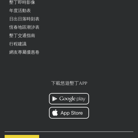
煙燻牛肉大滿貫
墾丁即時影像
年度活動表
from google
日出日落時刻表
恆春地區潮汐表
2023-11-24 14:38:59
墾丁交通指南
第一次來吃～ 點了～楓糖乳酪加一球香草冰淇淋 鬆
行程建議
餅口感跟一般外面吃到的都不一樣 外皮脆脆的裡面口
網友專屬優惠卷
感是QQ的有點像麻糬 所以QQ的鬆餅加上冰淇淋超讚
from google
下載悠遊墾丁APP
2023-09-22 16:47:35
雞肉飯好吃到爆炸 想加香菜就加 想加蛋淋醬油也可
以 下午想來個點心最喜歡來這裏 冰淇淋加鬆餅真的
好愛好邪惡 希望未來可以有室內座位區
from google