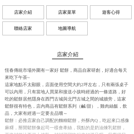
店家介紹
店家菜單
遊客心得
聯絡店家
地圖導航
店家介紹
恆春傳統市場外圍有一家好 鬆餅，商品自家研創，好適合每天
來吃下午茶~
這家地點不太顯眼，店面使用空間大約2坪左右，只有兩張桌子
可以內用，只有當地人買菜和接送小孩時經過的一條道路，好
吃的鬆餅居然隱身在西門古城與北門古城之間的城牆旁，這家
鬆餅很有特色，店內商品有鬆餅系列（鹹/甜），雞肉絲飯，飲
品，大家有經過一定要去品嚐～
鬆餅：必推店家自己調配的麵糊鬆餅，外酥內Q，吃起來口感像
麻糬，掰開鬆餅像起司一樣會牽絲，我點的是奶油煉乳鬆餅，