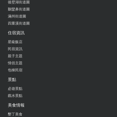
後壁湖街道圖
鵝鑾鼻街道圖
2024-01-21 21:44:11
滿州街道圖
四重溪街道圖
老闆娘親切貼心又大方，鬆餅口感很特別也很細緻，
是一間會想讓人再三回訪的鬆餅店！
住宿資訊
from google
星級飯店
民宿資訊
親子主題
2024-01-21 21:35:27
情侶主題
位在恆春的手工鬆餅店，地點很好找，老闆娘很客氣
包棟民宿
人超好
景點
from google
必遊景點
戲水景點
2024-01-20 14:45:47
美食情報
外酥內Q的鬆餅～大大推薦
墾丁美食