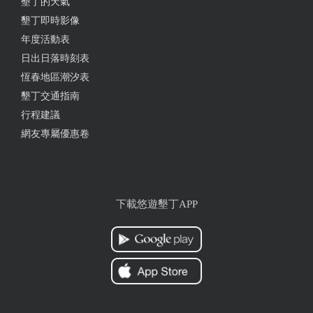
墾丁的天氣
from google
墾丁即時影像
年度活動表
2024-08-03 14:43:11
日出日落時刻表
恆春地區潮汐表
非常推薦瑪格麗特披薩 起司超多的 餅皮酥酥軟軟 非
墾丁交通指南
常美味！ 奶酥餐包也很棒 烤的恰到好處！ 松露野菇
蔬菜燉飯和拿鐵也不錯 氛圍棒 CP值高 建議來恆春可
行程建議
以試試這家餐廳
網友專屬優惠卷
from google
2024-07-24 03:11:47
下載悠遊墾丁APP
非常特殊的一家咖啡廳 說起來是咖啡廳 但是非常像
dvd出租店 滿屋子的dvd非常壯觀 入店後 發現只有應
該是老闆娘跟老闆顧店 人員不足的情況下 現場發現
有其他顧客要點餐 找不到老闆娘（老闆娘去倒垃圾）
在來 店內位子很少 只有2桌4人座 3桌2人座 然後一整
排吧台座（大約7人座吧） 加上樓上的空間（樓上是