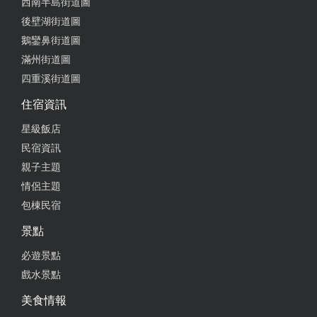
西南半島街道圖
2024-11-01 21:07:06
後壁湖街道圖
椅子很舒適環境慵懶放鬆！ 點了椒麻雞義大利麵！口
鵝鑾鼻街道圖
味出乎意料地和諧好吃，而且麵體很入味充滿微微椒
滿州街道圖
麻感覺；隨餐附贈的玉米濃湯味道也很讚，看起來是
四重溪街道圖
恆春在地人常來的咖啡簡餐店
住宿資訊
from google
星級飯店
民宿資訊
2024-10-23 03:32:34
親子主題
餐點好吃，價格合理，冷氣舒適，服務態度ok，只是
情侶主題
老闆一人作業會稍等久一點
包棟民宿
from google
景點
必遊景點
2024-09-29 14:02:06
戲水景點
東西好吃～義式餐廳的專業，平價的價格
美食情報