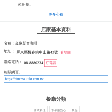
來用餐。
更多心得
from google
店家基本資料
2025-10-08 15:02:17
藏身在市中心的小巷內，店內是一家充滿影帶出租的
名稱：金像影音咖啡
的店家，復古且獨特。 餐點有鬆餅、義大利麵、燉
地址：
飯、炸物、飲料等。 因為人手不多，餐食又是現點現
屏東縣恆春鎮中山路43號
看地圖
做，所以會需要等上不短的時間，但送上桌後的美味
聯絡電話：
08-8880234
打電話
個人認為是絕對值得的
相關網頁:
from google
https://cinema.uukt.com.tw
2025-09-07 17:25:48
餐廳分類
餐點有專業水準。肉醬義大利麵味道很好，簡單的一
杯紅茶也好喝。店內的裝潢與氣氛讓人自在。
西式料理
下午茶點心
飲品