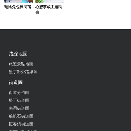
目前為止吃到最好吃的燉飯
瑞比兔包棟民宿
心想事成主題民
宿
from google
2025-03-10 16:45:26
餐點好吃 等待稍微久一些 但價格不貴 義大利麵很濃
路線地圖
郁 店內有很多電影、書籍 適合過來走走 停車可以到
附近的農會付費停車 半小時$10 走過來約5-10分鐘
旅遊景點地圖
墾丁對外路線圖
from google
街道圖
2025-03-02 14:09:40
街道分佈圖
墾丁街道圖
氛圍感讓人放鬆 餐點可口 平價美食
南灣街道圖
from google
船帆石街道圖
恆春鎮街道圖