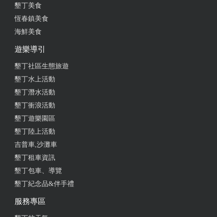
墾丁美食
from google
恆春鎮美食
海鮮美食
2024-09-12 01:19:30
遊樂導引
讚！滿屋子的DVD陳設！CP值高！樓上還有榻榻米！
墾丁社區生態旅遊
真棒！:D
墾丁水上活動
from google
墾丁潛水活動
墾丁衝浪活動
2024-09-01 00:23:56
墾丁遊樂園區
墾丁陸上活動
很特別的店，東西平價好吃
吉普車,沙灘車
from google
墾丁租車資訊
墾丁包車、導覽
墾丁紀念品&伴手禮
2024-08-04 16:32:52
服務專區
還以為走進電影院 便宜好吃== 寶藏店