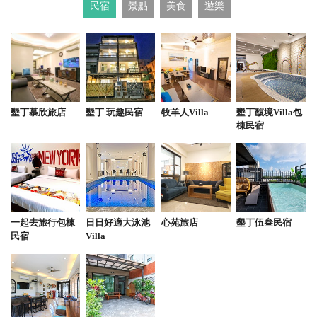
民宿
景點
美食
遊樂
2025-05-03 13:25:53
114.05.01 去年9月就有來 很不湊巧的遇上「不定期」
公休 時隔8個月再來恆春 儘管口袋名單再多 這家還是
先列為「首選」 中午不休息就值得推薦 一路漫遊到
墾丁慕欣旅店
墾丁 玩趣民宿
牧羊人Villa
墾丁馥境Villa包
墾丁 每個行程都是隨意走 用餐時間也就不固定 在快2
棟民宿
點的時候一樣有正餐可以吃 真的是很有夠讚
from google
2025-04-27 13:57:39
一起去旅行包棟
日日好適大泳池
心苑旅店
墾丁伍叁民宿
番茄
民宿
Villa
from google
2025-04-05 12:34:28