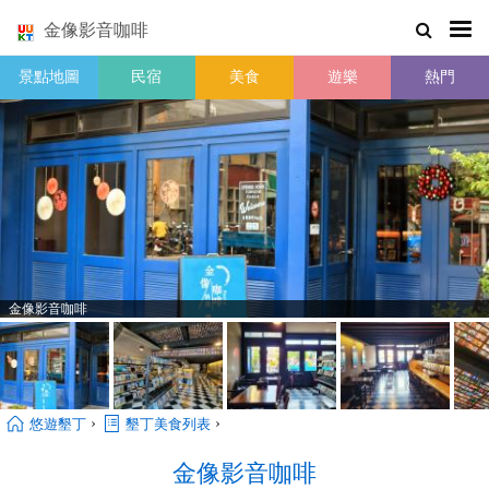
金像影音咖啡
景點地圖
民宿
美食
遊樂
熱門
金像影音咖啡
›
›
悠遊墾丁
墾丁美食列表
金像影音咖啡