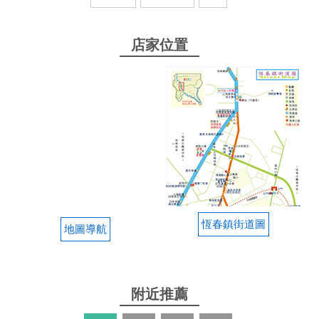
from google
店家位置
2025-08-02 19:39:54
位在恆春轉運站附近的一間咖啡廳，除了咖啡飲料鬆
餅以外，還有販售義大利麵，點義大利麵的人看起來
比點飲料的多 店內座位約有20-30個，環境整潔 推測
老闆是電影CD收藏家，店內看起來像在十多年前美劇
中會出現的錄影帶租借店 點了一杯水果茶（$90），
老闆娘端上來時我嚇了一跳，水果茶居然是用超大的
玻璃杯裝，這樣真的只要$90？！
from google
恆春鎮街道圖
地圖導航
2025-07-03 13:51:51
好久沒有吃到讓我驚艷的肉醬義大利麵
附近推薦
from google