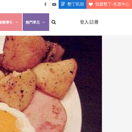
墾丁民宿
我愛墾丁-售票中心
悠遊
悠遊
墾丁
墾丁
登入/註冊
遊樂導引
熱門單元
粉絲
影片
團
介紹