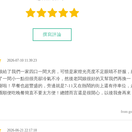
撰寫評論
2026-07-10 11:39:23
娘給了我們一家四口一間大房，可惜是家燈光亮度不足眼睛不舒服，
了一間小一點但很亮卻冷氣不冷，然後老闆娘很好的又幫我們再換一
謝啦！早餐也超豐盛的，旁邊就是7-11又在熱鬧的街上還有停車位，
圈順便吃晚餐簡直不要太方便！總體而言還是很開心，以後我會再來
from go
2026-06-21 22:17:18