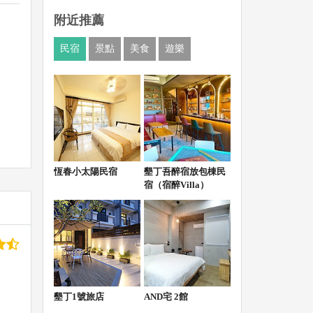
附近推薦
民宿
景點
美食
遊樂
恆春小太陽民宿
墾丁吾醉宿放包棟民
宿（宿醉Villa）
墾丁1號旅店
AND宅 2館