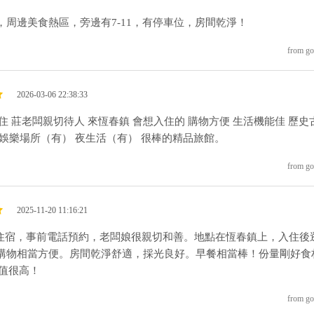
，周邊美食熱區，旁邊有7-11，有停車位，房間乾淨！
from go
2026-03-06 22:38:33
.6入住 莊老闆親切待人 來恆春鎮 會想入住的 購物方便 生活機能佳 歷史
 娛樂場所（有） 夜生活（有） 很棒的精品旅館。
from go
2025-11-20 11:16:21
前往住宿，事前電話預約，老闆娘很親切和善。地點在恆春鎮上，入住後
購物相當方便。房間乾淨舒適，採光良好。早餐相當棒！份量剛好食
P值很高！
from go