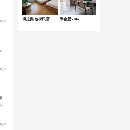
博拉樂 包棟民宿
禾金豐Villa
ogle
古
ogle
逛
材
ogle