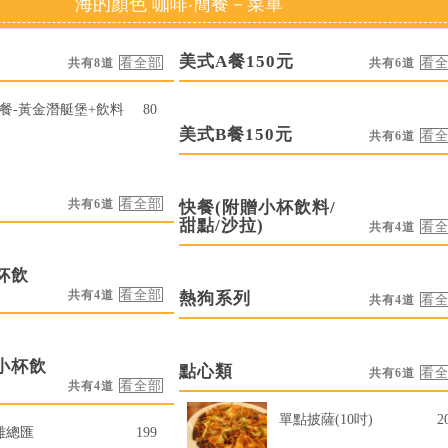
海的顏色 咖啡‧簡餐－菜單
美式A餐150元
共有8道
共有6道
號餐-黃金潛艇堡+飲料
80
美式B餐150元
共有6道
共有6道
快餐(附贈小杯飲料/
甜點/沙拉)
共有4道
杯飲
共有4道
熱狗系列
共有4道
小杯飲
點心類
共有6道
共有4道
單點披薩(10吋)
2
雞總匯
199