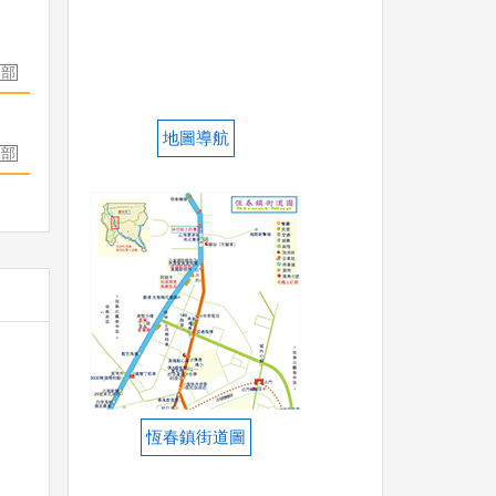
地圖導航
恆春鎮街道圖