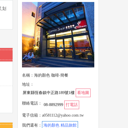
又划
名稱：海的顏色 咖啡‧簡餐
地址：
屏東縣恆春鎮中正路189號1樓
看地圖
聯絡電話：
08-8892999
打電話
電子信箱：a0581112@yahoo.com.tw
我們還有：
海的顏色 精品旅館