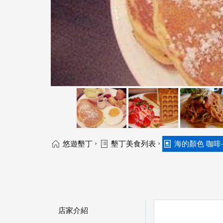
›
›
悠遊墾丁
墾丁美食列表
海的顏色 咖啡
店家介紹