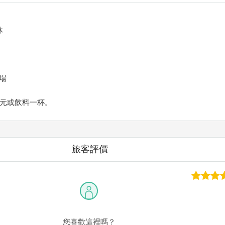
休
場
0元或飲料一杯。
旅客評價
您喜歡這裡嗎？