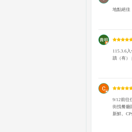
地點絕佳
115.3
蹟（有）
9/12
街找餐廳
新鮮。C