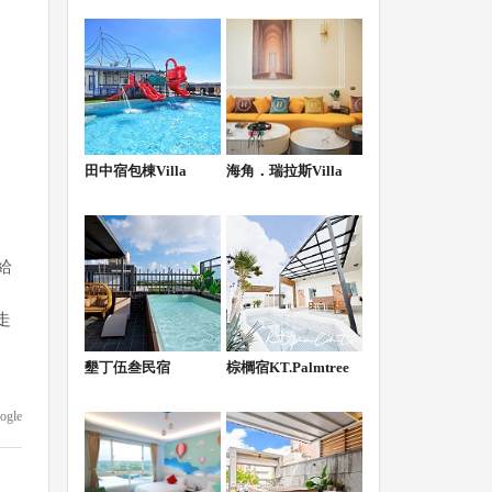
田中宿包棟Villa
海角．瑞拉斯Villa
給
走
墾丁伍叁民宿
棕櫚宿KT.Palmtree
ogle