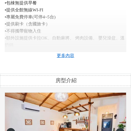
•包棟無提供早餐
•提供全館無線WI-FI
•專屬免費停車(可停4~5台)
•提供刷卡（含國旅卡）
•不得攜帶寵物入住
•額外設施提供卡拉OK、自動麻將、 烤肉設備、 嬰兒澡盆、溫
奶鍋
更多內容
【包棟-住宿需知】
•包棟價格需加押金$5000，入住當天收取，於退房前確認無任
何損壞、煙味殘留及其他味道，則全額退還。
房型介紹
•為維護下一位旅客權益，民宿室內全面禁菸，客房陽台與一樓
戶外區都有提供吸菸區。
•請愛惜使用整棟民宿的設備，也有提供卡式爐(瓦斯罐可提供用
完請自行購買)。
•烤肉區：戶外用餐桌椅組、料理台水槽、烤肉爐。
***餐具具備齊全，只需帶食材來即可喔(可代訂烤肉食材)***
•加床1人：平日$800元，假日/連續假日$1000元(包含盥洗用
品，枕頭、棉被、單人床、浴巾)。