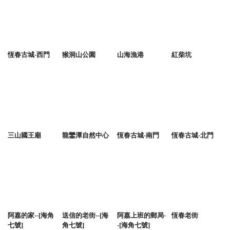
恆春古城-西門
猴洞山公園
山海漁港
紅柴坑
三山國王廟
龍鑾潭自然中心
恆春古城-南門
恆春古城-北門
阿嘉的家--[海角
送信的老街--[海
阿嘉上班的郵局-
恆春老街
七號]
角七號]
-[海角七號]