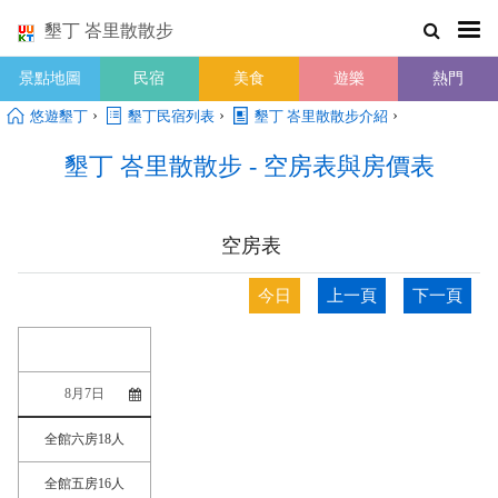
墾丁 峇里散散步
景點地圖
民宿
美食
遊樂
熱門
›
›
›
悠遊墾丁
墾丁民宿列表
墾丁 峇里散散步介紹
墾丁 峇里散散步 - 空房表與房價表
空房表
今日
上一頁
下一頁
全館六房18人
全館五房16人