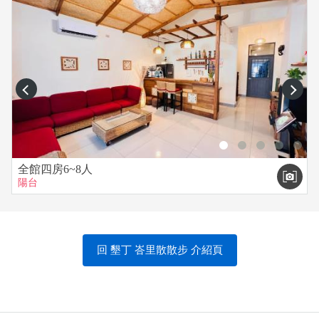
prev
next
全館四房6~8人
陽台
回 墾丁 峇里散散步 介紹頁