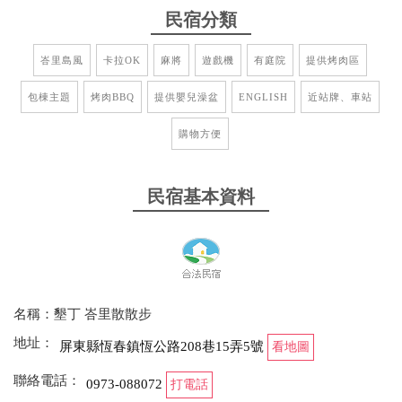
民宿分類
峇里島風
卡拉OK
麻將
遊戲機
有庭院
提供烤肉區
包棟主題
烤肉BBQ
提供嬰兒澡盆
ENGLISH
近站牌、車站
購物方便
民宿基本資料
名稱：墾丁 峇里散散步
地址：
屏東縣恆春鎮恆公路208巷15弄5號
看地圖
聯絡電話：
0973-088072
打電話