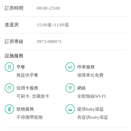
您也可以利用這幾個常用的網路ATM匯款： [
郵局ATM
]、 [
彰銀
訂房時間
08:00~23:00
ATM
]、 [
一銀ATM
]
(以上三個銀行網路ATM只是方便網友直接連結，並不代表民
進退房
15:00進~11:00退
宿有提供該銀行匯款帳號喔。) 匯入任何款項後，請記得與業者
連絡喔！
訂房專線
0973-088072
設施服務
早餐
停車服務
無提供早餐
保障車位免費
信用卡服務
網絡
可刷卡, 含國旅卡
全館無線WI-FI
寵物服務
提供baby澡盆
不得攜帶寵物
有提供baby澡盆