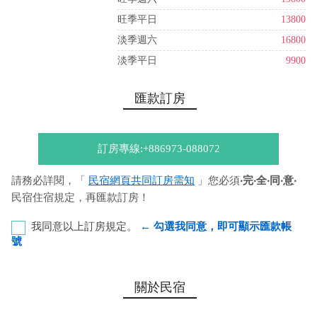
旺季平日
13800
淡季週六
16800
淡季平日
9900
匯款訂房
訂房專線:+886973-088072
請務必詳閱，「
民宿網頁共同訂房需知
」您必須
‧完‧全‧同‧意‧
民宿住宿規定，再匯款訂房！
我同意以上訂房規定。
← 勾選我同意，即可顯示匯款帳
號
第一銀行-恆春分行 代號：007 帳號：753-68-116751 戶
關於民宿
名：馮德潔