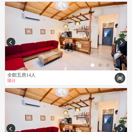
•1F備有：卡拉OK、電棟麻將設備、Switch遊戲機、微波爐、奶
瓶消毒鍋。
•1樓戶外區 : 烤肉區、戶外有水源可自備充氣式戲水池（可協助
網上便宜代購）。
•提供嬰兒澡盆，若有需要請於入住前告知。
•備機車一台可方便外出採購。
prev
next
【民宿附近】
•停車～民宿專屬停車位。(最多可停放4～５台車)
•生活～全聯、7-11、大賣場、早餐店皆步行3~5分就可到達。
•環境～位在恆春鎮內與台26外線道間，安靜不吵。
全館五房14人
•飲食～就在恆春美食城上，要吃甚麼都有。
陽台
•步行10分就是恆春週日夜市，星期天入住的您不可錯過一週只
有一天的在地夜市。
＊＊恆春週日夜市比墾丁大街便宜好吃又好逛喔＊＊
prev
next