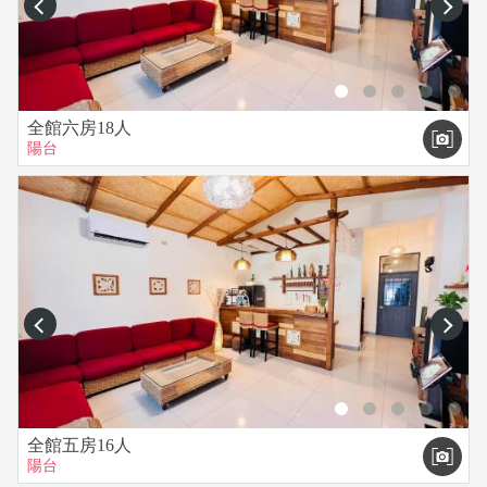
prev
next
•屋內傢俱沐浴設備、電器、擺設、房門鑰匙...等，皆為本民宿
之財產，若有破壞，照市價賠償。
•外出時請務必攜帶鑰匙，並妥善保管好鑰匙，遺失時須支付手
續費新台幣$500元整、電動門搖控器3500元整。
•個人貴重物品，請自行妥善保管，如有遺失，恕不負責，敬請
全館六房18人
陽台
見諒。
•卡拉OK(使用限制時間13:00至22:00止)，避免吵到附近的住
戶，甚至遭報警處理。
•晚上十點後請降低音量，請勿大聲喧嘩，避免吵到附近的住
戶，甚至遭報警處理。
•嚴禁吸毒、嗑藥、攜帶違禁品及危險物品，如發現即報警處
理。
prev
next
•本區為住宅區，禁止燃放煙火。
【民宿設備】
•65吋液晶電視。
•冷氣，冰箱，高級床鋪。
全館五房16人
•提供牙刷、牙膏、洗髮精、沐浴乳、浴巾、吹風機、礦泉水。
陽台