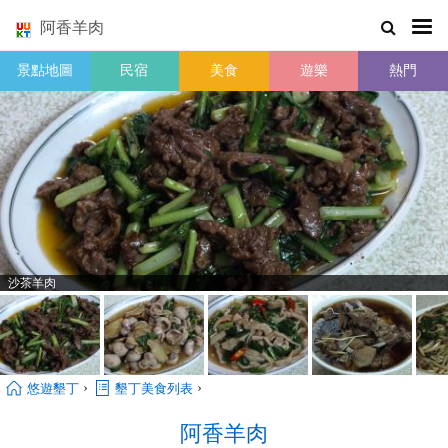
阿香羊肉
景點地圖
民宿
美食
遊樂
熱門
沙茶羊肉
›
›
悠遊墾丁
墾丁美食列表
阿香羊肉