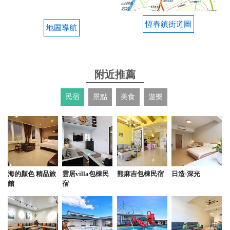
2024-07-13 12:21:26
恆春鎮街道圖
蔥爆羊肉跟外面的都不一樣！驚艷到！好吃美味讚！
地圖導航
羊肉沒有腥味，小孩也喜歡，羊肉湯還有排骨都軟嫩
好吃！
from google
附近推薦
民宿
景點
美食
遊樂
2024-06-21 18:35:31
經濟實惠的好味道 通通一大盤 吃超飽 當歸湯也是很
有味道的
from google
海的顏色 精品旅
雲居villa包棟民
熊麻吉包棟民宿
日造·深光
館
宿
2024-04-22 17:46:13
羊肉燴飯
from google