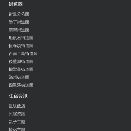
看恆春鎮美食推薦來的，個人覺得還不錯
街道圖
from google
街道分佈圖
墾丁街道圖
南灣街道圖
2023-06-19 08:43:44
船帆石街道圖
過期烏龍茶事件發生在板娘剛轉接手他兒子 過期還不
恆春鎮街道圖
是照樣喝 後來羊肉麵炒焦了（兒子時期） 反應無效
西南半島街道圖
經過數年 . . 到今天 點了個 隔壁很厲害的筒仔米糕 跟
後壁湖街道圖
他家的 蔥爆羊肉 我叮嚀要炒乾點 吃了算滿意 給中間
鵝鑾鼻街道圖
評 不要再（懶）下去了 0母啊ㄟ扛棒會被你炸掉
滿州街道圖
from google
四重溪街道圖
住宿資訊
2023-06-19 06:23:22
星級飯店
熱炒類感覺吃起來口味跟以前不太一樣。 湯類的還不
民宿資訊
錯。
親子主題
情侶主題
from google