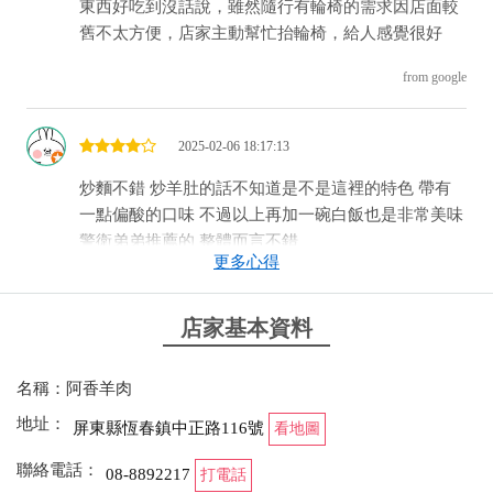
東西好吃到沒話說，雖然隨行有輪椅的需求因店面較
舊不太方便，店家主動幫忙抬輪椅，給人感覺很好
from google
2025-02-06 18:17:13
炒麵不錯 炒羊肚的話不知道是不是這裡的特色 帶有
一點偏酸的口味 不過以上再加一碗白飯也是非常美味
警衛弟弟推薦的 整體而言不錯
更多心得
from google
店家基本資料
2024-11-22 23:55:48
名稱：阿香羊肉
羊肉炒麵的麵量很多，不過蔥爆羊肉跟羊肉湯的肉都
少少的，不過味道是真的蠻不錯的
地址：
屏東縣恆春鎮中正路116號
看地圖
from google
聯絡電話：
08-8892217
打電話