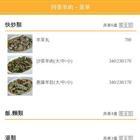
阿香羊肉－菜單
快炒類
共有6道
羊睪丸
700
沙茶羊肉(大/中/小)
340/230/170
蔥爆羊肚(大/中/小)
340/230/170
飯.麵類
共有4道
湯類
共有3道