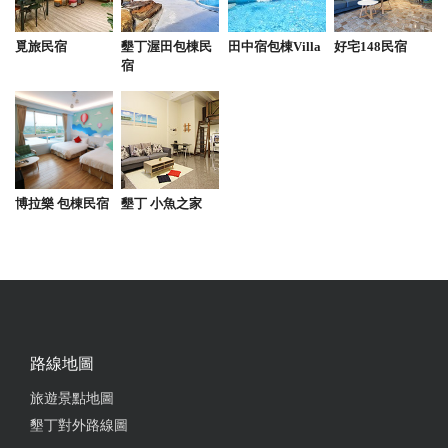
覓旅民宿
墾丁渥田包棟民
田中宿包棟Villa
好宅148民宿
2024-04-01 22:52:22
宿
整體雖說好吃 但細品會覺得 麵其實換細黃麵會更好
吃 羊肉部分極少 下次真的沒東西吃 才會再回來吃
from google
博拉樂 包棟民宿
墾丁 小魚之家
2023-08-22 06:16:10
口味超讚服務…但不影響還會再來 炒羊肉飯非常重口
油 但不膩 不油反而少一味 好吃的話油一點能忍 好吃
的話服務不好我也能接受
from google
路線地圖
旅遊景點地圖
2023-06-27 02:08:50
墾丁對外路線圖