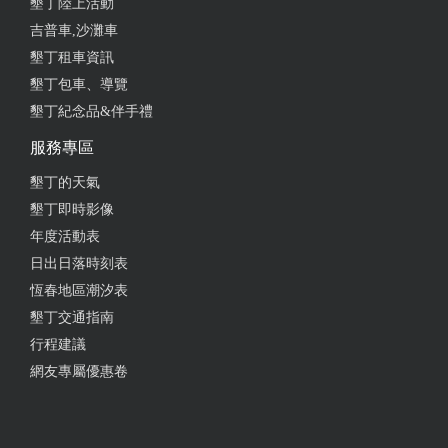
墾丁陸上活動
好吃……鍋氣足，尤其蔥爆羊肚絕妙好吃，酸爽開
胃……但用餐環境可以加強些會更好！
吉普車,沙灘車
墾丁租車資訊
from google
墾丁包車、導覽
墾丁紀念品&伴手禮
2022-07-04 06:26:07
服務專區
羊肉湯好香、蔥爆羊肉飯好吃
墾丁的天氣
墾丁即時影像
from google
年度活動表
日出日落時刻表
2022-05-11 22:50:02
恆春地區潮汐表
羊肉香嫩好吃，口感有別於路邊羊肉炒飯燴飯等級，
墾丁交通指南
鍋氣、香氣都有水準。 白飯上直接鋪上蔥爆羊肉也是
行程建議
第一次有趣的吃法。 整體來說是味道優令人滿意，但
網友專屬優惠卷
以110元來吃一餐會不太飽足的店，性價比稍低一
些，但喜歡羊肉的別錯過！