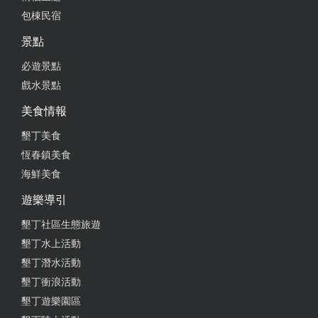
包棟民宿
景點
2023-05-20 00:26:11
必遊景點
看到有人推薦特地來買一份沙茶羊肉150元，口味一
戲水景點
般然後很油
美食情報
from google
墾丁美食
恆春鎮美食
2022-07-31 05:59:36
海鮮美食
羊肉好吃，兒子一直唸唸不忘，這一次是特別帶他去
遊樂導引
吃回味的，唯一美中不足是沒有冷氣，恆春很熱太陽
很大，會流汗的
墾丁社區生態旅遊
墾丁水上活動
from google
墾丁潛水活動
墾丁衝浪活動
2022-07-20 05:49:48
墾丁遊樂園區