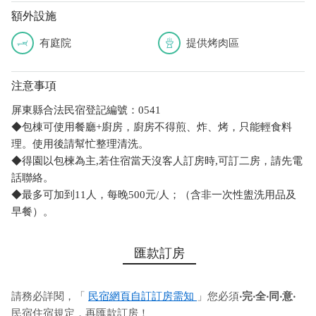
額外設施
有庭院
提供烤肉區
注意事項
屏東縣合法民宿登記編號：0541
◆包棟可使用餐廳+廚房，廚房不得煎、炸、烤，只能輕食料
理。使用後請幫忙整理清洗。
◆得園以包楝為主,若住宿當天沒客人訂房時,可訂二房，請先電
話聯絡。
◆最多可加到11人，每晚500元/人；（含非一次性盥洗用品及
早餐）。
匯款訂房
請務必詳閱，「
民宿網頁自訂訂房需知
」您必須
‧完‧全‧同‧意‧
民宿住宿規定，再匯款訂房！