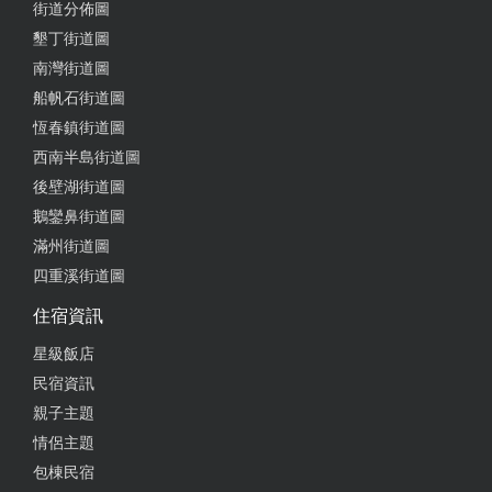
街道分佈圖
from google
墾丁街道圖
南灣街道圖
2017-08-28 00:26:24
船帆石街道圖
恆春鎮街道圖
from google
西南半島街道圖
後壁湖街道圖
鵝鑾鼻街道圖
2017-08-26 16:59:08
滿州街道圖
便宜實在
四重溪街道圖
from google
住宿資訊
星級飯店
2017-07-08 23:27:35
民宿資訊
親子主題
環境安靜，晚上只有1~2台經過，下次還會再來。
情侶主題
from google
包棟民宿