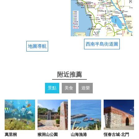
方，讓人覺得自在，廚房很大又可以自理食材，開著
車去全聯購買食材來烹調都覺得方便，更何況我們晚
上還要在庭園裏烤肉享受這徐徐清風的夜晚，在這裏
還有一片大草園可以讓我們停車，溜狗，很自在也舒
服的一個好地方。 從價位來看~ 非常的超值，真心的
推給未入住還在觀望的旅客，這裏很值得一來，真心
西南半島街道圖
給一個大大的評論。
地圖導航
from google
附近推薦
2020-07-08 06:26:04
景點
美食
遊樂
庭院寬闊，包棟的好選擇，可以烤肉、唱歌。管家準
備的早餐非常美味
from google
2020-03-01 15:52:11
萬里桐
猴洞山公園
山海漁港
恆春古城-北門