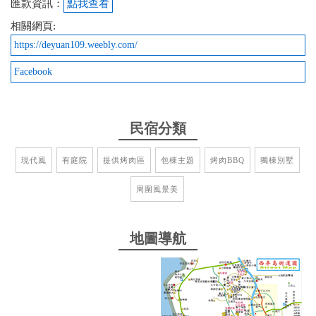
匯款資訊：
點我查看
2021-04-14 01:49:28
相關網頁:
https://deyuan109.weebly.com/
環境很好，管家說明都很詳細，早餐很用心準備
Facebook
from google
2021-04-02 06:52:49
民宿分類
從人來談~ 民宿老板的親切，就像老朋友一樣，還會
現代風
有庭院
提供烤肉區
包棟主題
烤肉BBQ
獨棟別墅
關心我們來的目的，並且電話中介紹當地的一些特色
及可以怎麼玩，很親切的一個感受，讓未入住就有了
周圍風景美
期待感，當然，到了現場後管家是因為我們沒有及早
約定，於是在我們來到現場後，其實也沒等太久的就
來到現場幫我們開門，他的親切一如老板一樣，也介
地圖導航
紹廚房的設備及公用區的用品操作，還預定了明早的
早餐，這裏的人，讓人喜歡。 從民宿來看~ 很乾淨的
一間民宿，備品極簡也不失我們的喜好，房間的空間
足夠，是一個可以好好放下身心的疲倦好好休息的地