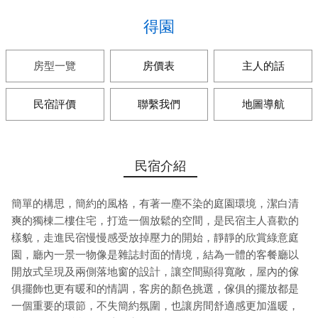
得園
房型一覽
房價表
主人的話
民宿評價
聯繫我們
地圖導航
民宿介紹
簡單的構思，簡約的風格，有著一塵不染的庭園環境，潔白清
爽的獨棟二樓住宅，打造一個放鬆的空間，是民宿主人喜歡的
樣貌，走進民宿慢慢感受放掉壓力的開始，靜靜的欣賞綠意庭
園，廳內一景一物像是雜誌封面的情境，結為一體的客餐廳以
開放式呈現及兩側落地窗的設計，讓空間顯得寬敞，屋內的傢
俱擺飾也更有暖和的情調，客房的顏色挑選，傢俱的擺放都是
一個重要的環節，不失簡約氛圍，也讓房間舒適感更加溫暖，