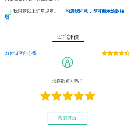
我同意以上訂房規定。
← 勾選我同意，即可顯示匯款帳
號
ATM第一銀行-恆春分行 代號：007 帳號：75350068461
民宿評價
您也可以利用這幾個常用的網路ATM匯款： [
郵局ATM
]、 [
彰銀
21位遊客的心得
ATM
]、 [
一銀ATM
]
(以上三個銀行網路ATM只是方便網友直接連結，並不代表民
宿有提供該銀行匯款帳號喔。)
您喜歡這裡嗎？
我們另外提供國外旅客刷卡付款服務：
(限國外旅客使用，使用前請先與民宿確認金額及手續費。)
匯入任何款項後，請記得與業者連絡喔！
撰寫評論