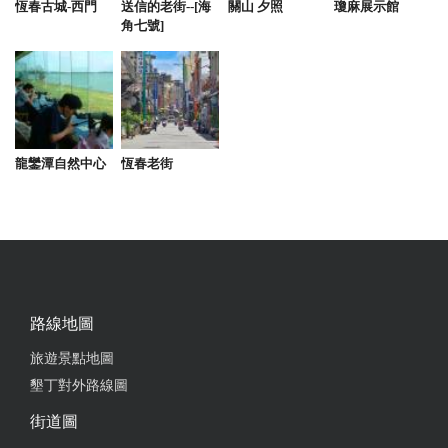
恆春古城-西門
送信的老街--[海
關山 夕照
瓊麻展示館
from google
角七號]
2019-02-09 12:35:20
環境舒適, 乾淨整齊 草坪還有椅子可以乘涼 下午坐在
餐桌還可以喝咖啡看夕陽 管家朱先生超客氣, 手藝又
龍鑾潭自然中心
恆春老街
好 住兩晚, 早餐還幫我們準備不同的菜色 連家電都用
日本進口的 很值得再去一次唷
from google
2019-01-22 16:49:36
路線地圖
from google
旅遊景點地圖
墾丁對外路線圖
2018-04-03 18:45:33
街道圖