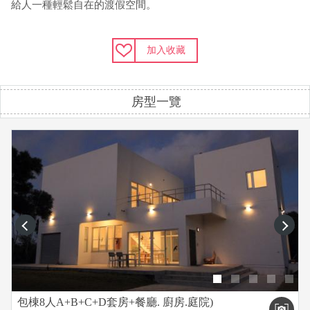
給人一種輕鬆自在的渡假空間。
加入收藏
房型一覽
prev
next
包棟8人A+B+C+D套房+餐廳. 廚房.庭院)