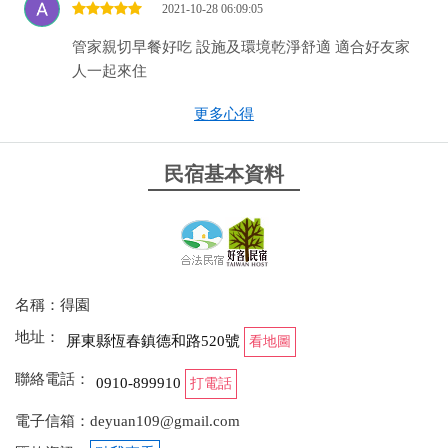
2021-10-28 06:09:05
管家親切早餐好吃 設施及環境乾淨舒適 適合好友家
人一起來住
from google
更多心得
民宿基本資料
2021-10-22 21:30:50
環境很好，管家親切且早餐非常用心 有烤肉架也有盪
鞦韆等設施 非常適合朋友揪伴來住
from google
名稱：得園
地址：
2021-07-31 22:06:58
屏東縣恆春鎮德和路520號
看地圖
寬敞舒適，適合全家旅遊住宿
聯絡電話：
0910-899910
打電話
from google
電子信箱：deyuan109@gmail.com