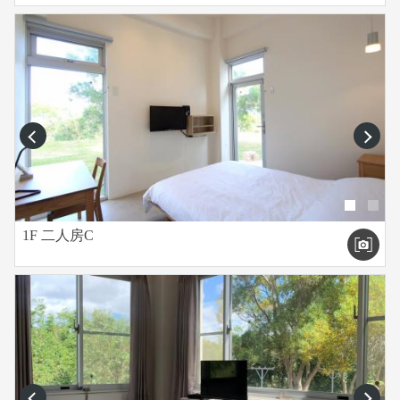
prev
next
1F 二人房C
prev
next