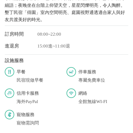
細語；夜晚坐在台階上仰望天空，星星閃爍明亮，令人陶醉。
墾丁民宿「得園」室內空間明亮、庭園視野通透適合家人與好
友共渡美好的時光。
訂房時間
08:00~22:00
進退房
15:00進~11:00退
設施服務
早餐
停車服務
民宿現做早餐
專屬免費車位
信用卡服務
網絡
海外PayPal
全館無線WI-FI
寵物服務
寵物需詢問