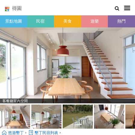
得園
景點地圖
民宿
美食
遊樂
熱門
客餐廳室內空間
›
›
悠遊墾丁
墾丁民宿列表