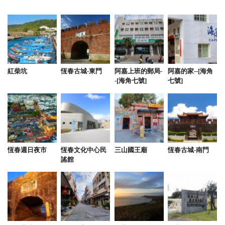
很棒的民宿，廁所有衛生紙而且有管家準備早餐，環
境很好
from google
2019-09-15 11:17:30
紅柴坑
恆春古城-東門
阿嘉上班的郵局-
阿嘉的家--[海角
-[海角七號]
七號]
適合家庭入住烤肉
from google
2019-07-31 14:07:26
恆春週日夜市
恆春文化中心民
三山國王廟
恆春古城-南門
悠閒，輕鬆享受風景
謠館
from google
2019-02-12 19:22:02