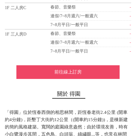
春節、音樂祭
-
1F 二人房C
連假/7~8月週六/一般週六
-
7~8月平日/一般平日
-
春節、音樂祭
-
1F 三人房D
連假/7~8月週六/一般週六
-
7~8月平日/一般平日
-
前往線上訂房
關於 得園
「得園」位於恆春西側的相思林間，距恆春老街2.4公里 (開車
約4分鐘)，距墾丁大街約12公里（(開車約15分鐘))，是棟新建
的簡約風格建築。寬闊的庭園綠意盎然；由於環境友善，時有
小白鷺漫步其間，五色鳥、白頭翁、綠繡眼...等，也常在林間