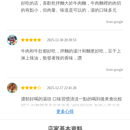
好吃的店，喜歡乾拌麵大於牛肉麵，牛肉麵裡的肉切
的有點小，但肉量、味道是可以的，湯的口味多元
from google
2025-12-30 20:39:53
牛肉和牛肚都好吃，拌麵的湯汁和麵更好吃，豆干上
淋上辣油，散發著辣的香味，讚
from google
2025-12-17 22:41:28
濃郁好喝的湯頭 口味習慣清淡一點的喝到後來會比較
膩口 但整體還是非常推薦 滷味很好吃 有些小菜沒有
更多心得
在菜單上可在點餐時詢問 推薦清燉的有很濃厚的蔬果
香氣 蔥燒有個花椒香 沒有吃不飽的問題兩個人一人
一碗差點吃不完 份量足夠
店家基本資料