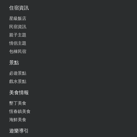
20140915吃過一堆麵店，這家的牛肉麵真的好吃
住宿資訊
from google
星級飯店
民宿資訊
親子主題
2024-07-23 13:05:05
情侶主題
這次點了蔥燒牛肉麵店、清燉牛肉麵及小菜，三個人
包棟民宿
吃剛剛好，湯頭及小菜品質一級棒！
景點
from google
必遊景點
戲水景點
2024-06-27 14:49:39
美食情報
䓤燒牛肉麵有中藥香氣 川味牛筋麵辣的溫潤 綜合滷
墾丁美食
味豐富美味 很棒的一間牛肉麵 只可惜沒有寵物友善
恆春鎮美食
但是還是很值得給五顆星
海鮮美食
from google
遊樂導引