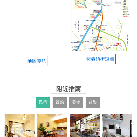
from google
2025-11-01 15:13:51
氣氛環境很美麗，綠植和佈置看得出老闆用心，蔥燒
牛肉麵140元，麵好吃，可惜肉好小，只有4塊，沒吃
飽
恆春鎮街道圖
from google
地圖導航
2025-08-28 18:55:44
附近推薦
喜歡麵的口感 紅燒不敢吃辣的人會覺得超辣喔
民宿
景點
美食
遊樂
from google
2025-08-24 12:06:18
牛肉麵有清燉、蔥燒、紅燒、川味。 ✔ 清燉：大骨甜