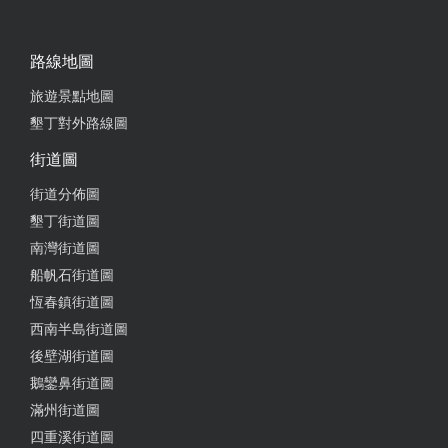
2025-01-12 18:31:28
路線地圖
冷滷豆腐真的太好吃！！ 紅燒牛肉麵的麵量跟肉量
旅遊景點地圖
對一個食量中等的女生應該是算是剛好！ 飯後還可以
墾丁對外路線圖
吃點甜點洗一下嘴巴味道～ 記得一定要加辣油好嗎！
街道圖
from google
街道分佈圖
墾丁街道圖
2024-09-27 03:50:43
南灣街道圖
這次點的是紅燒牛肉麵 一點點微辣 清爽好喝 牛肉和
船帆石街道圖
牛筋不會過度軟爛 最棒的是 喝完湯後 把麵留下來加
恆春鎮街道圖
店家自製辣油 巨香巨好吃 不會過辣
西南半島街道圖
後壁湖街道圖
from google
鵝鑾鼻街道圖
滿州街道圖
2024-09-18 11:48:59
四重溪街道圖