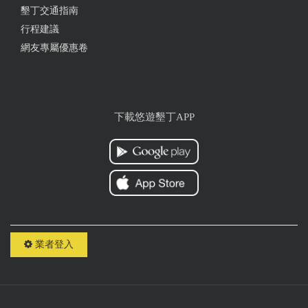
墾丁交通指南
行程建議
2024-02-21 22:49:21
網友專屬優惠卷
牛肉麵（蔥燒）140元 好吃...湯中散發濃厚蔥香，牛
肉細嫩多汁，湯頭鮮甜。入口牛肉與麵條的結合，豐
富口感。滑順的湯汁和淋在蔥花上的熱湯，帶來一股
溫暖感。每口都是滿足味蕾的美味享受。 綜合滷味
下載悠遊墾丁APP
（小）150元 牛肉切片 味道很夠吃起來味道很夠不用
在用其他的調味料...但是加上辣油又有別的風味 好
吃... 牛肚 Q彈豐潤（泡進湯裡）入口滑順，散發淡淡
地牛肉香... 花生 花生香濃，鬆脆，帶著滷香的味道...
豆干 入口鹹香，滷味充沛，每一片都是風味滿溢的美
味... 物價上漲...喜歡吃就買吧
from google
業者登入
2024-01-30 15:39:03
2017/7/4一訪 2024/1/30二訪，紅燒牛肉麵喝起來有點