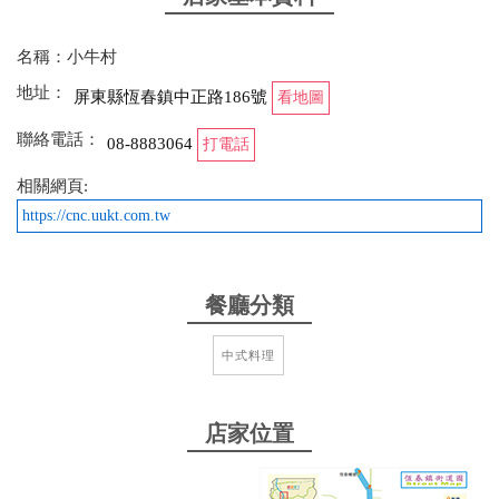
from google
名稱：小牛村
地址：
屏東縣恆春鎮中正路186號
看地圖
2025-12-17 22:41:28
聯絡電話：
08-8883064
濃郁好喝的湯頭 口味習慣清淡一點的喝到後來會比較
打電話
膩口 但整體還是非常推薦 滷味很好吃 有些小菜沒有
相關網頁:
在菜單上可在點餐時詢問 推薦清燉的有很濃厚的蔬果
https://cnc.uukt.com.tw
香氣 蔥燒有個花椒香 沒有吃不飽的問題兩個人一人
一碗差點吃不完 份量足夠
from google
餐廳分類
中式料理
2025-11-01 15:13:51
氣氛環境很美麗，綠植和佈置看得出老闆用心，蔥燒
店家位置
牛肉麵140元，麵好吃，可惜肉好小，只有4塊，沒吃
飽