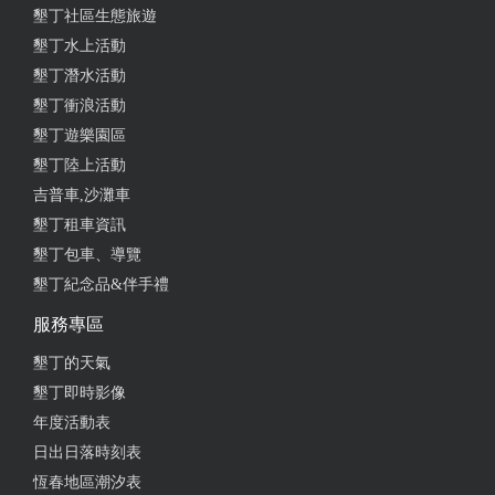
墾丁社區生態旅遊
2024-05-24 11:35:40
墾丁水上活動
每次有去墾丁玩都會繞過來吃的牛肉麵 味道一直都沒
墾丁潛水活動
變～～ 都會吃紅燒口味讚讚
墾丁衝浪活動
墾丁遊樂園區
from google
墾丁陸上活動
吉普車,沙灘車
2024-05-02 19:45:46
墾丁租車資訊
點了一碗蔥燒牛肉麵，媽的爆幹好吃，下次吃看看其
墾丁包車、導覽
他口味
墾丁紀念品&伴手禮
from google
服務專區
墾丁的天氣
2024-04-05 08:17:02
墾丁即時影像
年度活動表
環境舒適不會擠，牛肉好吃，麵體偏硬，辣油很棒
日出日落時刻表
from google
恆春地區潮汐表