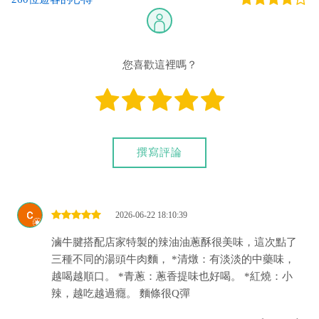
您喜歡這裡嗎？
撰寫評論
2026-06-22 18:10:39
滷牛腱搭配店家特製的辣油油蔥酥很美味，這次點了
三種不同的湯頭牛肉麵， *清燉：有淡淡的中藥味，
越喝越順口。 *青蔥：蔥香提味也好喝。 *紅燒：小
辣，越吃越過癮。 麵條很Q彈