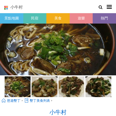
小牛村
景點地圖
民宿
美食
遊樂
熱門
›
›
悠遊墾丁
墾丁美食列表
小牛村