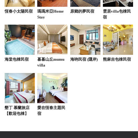
味，口感單純。 ✔ 紅燒：湯頭濃厚，適合冬天。 牛
恆春小太陽民宿
瑪瑪米亞Home
原鄉的夢民宿
雲居villa包棟民
肉塊帶筋，口感紮實。
Stay
宿
from google
2025-07-18 09:53:06
喜歡這碗清燉牛肉麵（肉加筋） 牛肉部位有多種搭配
海棠包棟民宿
暮暮山丘mumu
海吶民宿 (隱岸)
熊麻吉包棟民宿
的選擇 單純的濃郁牛味 麵條口感也不錯 環境舒適溫
villa
馨 老闆（娘）也親切
from google
2025-06-30 09:06:15
墾丁 慕蘭旅店
愛在恆春主題民
點個綜合拼盤+乾拌麵就可以吃到滿滿小牛村精髓 Ps:
【歡迎包棟】
宿
記得要沾他們的辣椒才對味
from google