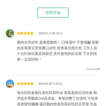
撰寫評論
2026-05-15 00:18:11
鵝肉非常好吃 超推薦鵝肉！ 口味適中 不會過鹹 搭配
的韭菜跟豆芽很爽口好吃 炒青菜也很出色 工作人員
十分忙碌但還是很親切 意外發現的好店家 下次到恆
春一定回訪喲！
from google
2026-04-29 11:02:51
每次到恆春都往老街找尋吃冰 再逛逛附近找吃食 我
們是外帶鵝肉200及米血、青菜回墾丁住宿吃 可惜青
菜會變得爛爛 還好鵝肉墊底有很好吃的豆芽菜 米血