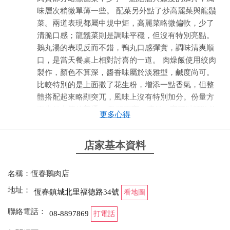
味層次稍微單薄一些。 配菜另外點了炒高麗菜與龍鬚
菜。兩道表現都屬中規中矩，高麗菜略微偏軟，少了
清脆口感；龍鬚菜則是調味平穩，但沒有特別亮點。
鵝丸湯的表現反而不錯，鴨丸口感彈實，調味清爽順
口，是當天餐桌上相對討喜的一道。 肉燥飯使用絞肉
製作，顏色不算深，醬香味屬於淡雅型，鹹度尚可。
比較特別的是上面撒了花生粉，增添一點香氣，但整
體搭配起來略顯突兀，風味上沒有特別加分。份量方
面也是中等偏普通。 整體而言，這是一家可以順路前
更多心得
往、填飽肚子的店家，屬於可以拿來充飢的選擇，但
若是專程造訪，可能期待值不宜放得太高。
店家基本資料
from google
名稱：恆春鵝肉店
2025-12-22 14:42:39
地址：
恆春鎮城北里福德路34號
看地圖
很老牌子的在地店家，老闆娘賣了一輩子的鵝肉，永
聯絡電話：
08-8897869
打電話
遠親自處理食材，招呼客人，常客也都是熟客，就吃