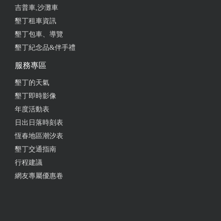
吉普車,沙灘車
2025-01-22 11:16:37
墾丁租車資訊
墾丁包車、導覽
店內明亮 肉臊飯好吃 鵝肉好吃 $150的份量如圖 特別
墾丁紀念品&伴手禮
推薦豬血糕 （忘了拍照）但希望香菜可以給多一點
因為我超愛香菜
服務專區
from google
墾丁的天氣
墾丁即時影像
年度活動表
2024-12-20 19:30:58
日出日落時刻表
餐點與北部的不同，非常有創意。 以乾下水來說，雖
恆春地區潮汐表
然有點鹹，但使用鵝心切片跟鵝腸搭配高麗菜跟芹菜
墾丁交通指南
梗燙過之後，以鵝油拌過入盤上桌，真的是配飯的好
行程建議
菜。 鵝血糕塊燙過後，淋上醬油膏，旁邊放入帶糖的
網友專屬優惠卷
花生粉，這絕妙搭配真的是北部鵝肉店吃不到的。 鵝
肉有汁，肉質軟嫩不爛，勝過苗 栗縣三灣某間排隊名
店，真的讓家人讚不絕口。 總而言之，這間真的值得
我們家再次環島旅行時過來吃。 推：鵝肉、乾下水、