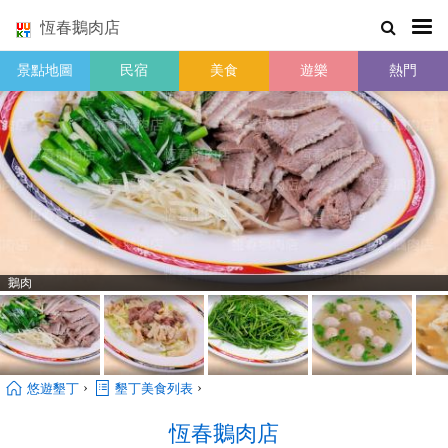
恆春鵝肉店
景點地圖
民宿
美食
遊樂
熱門
鵝肉
›
›
悠遊墾丁
墾丁美食列表
恆春鵝肉店