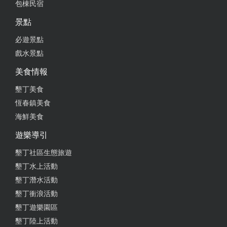
碗，太好吃了，鵝肉和高麗菜炒鵝腸和下水，一流！
包棟民宿
景點
from google
必遊景點
戲水景點
2025-02-24 15:07:54
美食情報
超級好吃的店 鵝肉鮮甜又嫩 青菜非常好吃 很推薦大
家來吃 用餐環境也很乾凈
墾丁美食
恆春鎮美食
from google
海鮮美食
遊樂導引
2025-01-24 21:46:29
墾丁社區生態旅遊
如果來屏東錯過這間店真的是你的損失 老闆娘一個人
墾丁水上活動
靠鵝肉養大五個孩子跟阿公阿嬤 三十幾年的口碑相傳
墾丁潛水活動
鵝肉跟筍湯必點 皇帝菜也很好吃 後悔怎麼不空著肚
子來
墾丁衝浪活動
墾丁遊樂園區
from google
墾丁陸上活動