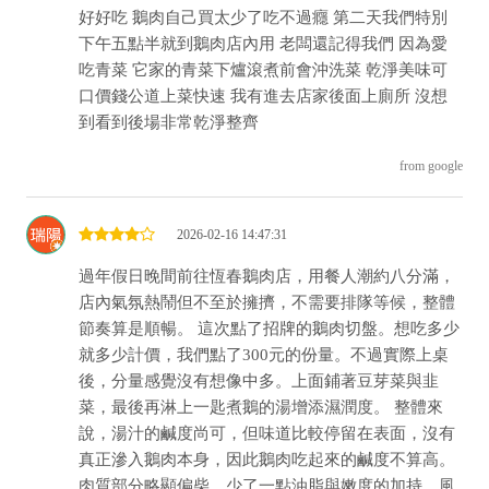
好好吃 鵝肉自己買太少了吃不過癮 第二天我們特別
下午五點半就到鵝肉店內用 老闆還記得我們 因為愛
吃青菜 它家的青菜下爐滾煮前會沖洗菜 乾淨美味可
口價錢公道上菜快速 我有進去店家後面上廁所 沒想
到看到後場非常乾淨整齊
from google
2026-02-16 14:47:31
過年假日晚間前往恆春鵝肉店，用餐人潮約八分滿，
店內氣氛熱鬧但不至於擁擠，不需要排隊等候，整體
節奏算是順暢。 這次點了招牌的鵝肉切盤。想吃多少
就多少計價，我們點了300元的份量。不過實際上桌
後，分量感覺沒有想像中多。上面鋪著豆芽菜與韭
菜，最後再淋上一匙煮鵝的湯增添濕潤度。 整體來
說，湯汁的鹹度尚可，但味道比較停留在表面，沒有
真正滲入鵝肉本身，因此鵝肉吃起來的鹹度不算高。
肉質部分略顯偏柴，少了一點油脂與嫩度的加持，風