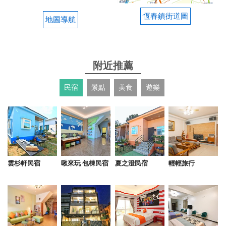
2025-08-19 21:00:39
恆春鎮街道圖
地圖導航
鵝肉一定要配上豆瓣醬，米血必點沾花生粉，照片裡
面的湯是中碗的，沒事別點大碗會喝不完，別說我沒
告訴你！ 附近不太好停車，建議騎摩托車來就好，開
車別開進市場裡面，不管早上晚上市場都亂停車！
附近推薦
from google
民宿
景點
美食
遊樂
2025-08-06 19:47:37
當地人推薦我們來吃，真的很不錯～我們點了1/4鵝
肉、下水、鵝丸湯、龍鬚菜，都很合胃口。老闆對我
們非常好，一直鼓勵孩子多吃點，關心合不合胃口，
雲杉軒民宿
啾來玩 包棟民宿
夏之澄民宿
輕輕旅行
也介紹了當地景點，真的很溫暖，很棒的店！
from google
2025-06-26 19:57:19