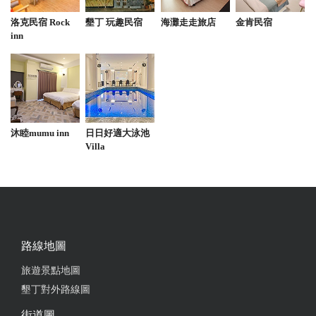
好吃，特別是米血跟筍湯有出乎意料， 聽說乾麵也不
洛克民宿 Rock
墾丁 玩趣民宿
海灘走走旅店
金肯民宿
錯但沒吃到～ 已加入口袋名單～
inn
from google
2025-06-15 13:35:53
沐睦mumu inn
日日好適大泳池
鵝肉鮮嫩好吃！而且份量跟價格也很合理 老闆都很熱
Villa
情也很親切 我已經看過開始想念那個鵝肉的鮮甜味了
from google
2025-06-02 22:14:21
路線地圖
每次來恆春必吃的鵝肉店 價格合理 肉質鮮甜，能做
到的食物的原味 吃完不口渴 米血很新鮮又軟Q 青菜
旅遊景點地圖
很大盤 好吃又非常嫩
墾丁對外路線圖
街道圖
from google