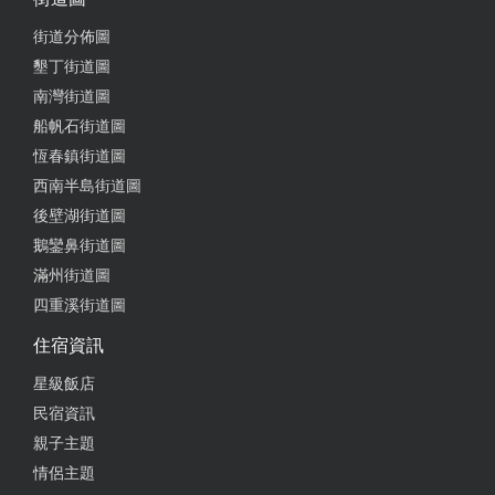
街道分佈圖
墾丁街道圖
2025-05-08 19:50:55
南灣街道圖
鵝肉正常無過多調味 會有豆芽韭菜。鵝油偏鹹拌飯不
船帆石街道圖
錯。筍湯鮮不太酸好喝 兩人中的差不多。青菜ok。米
恆春鎮街道圖
血有個難以形容的甘味好吃
西南半島街道圖
from google
後壁湖街道圖
鵝鑾鼻街道圖
滿州街道圖
2025-04-26 19:53:36
四重溪街道圖
不加味素的食物就是安心
住宿資訊
from google
星級飯店
民宿資訊
2025-03-16 23:09:32
親子主題
鵝肉好嫩！肉燥飯好鮮！本來不太吃飯的竟吃了兩
情侶主題