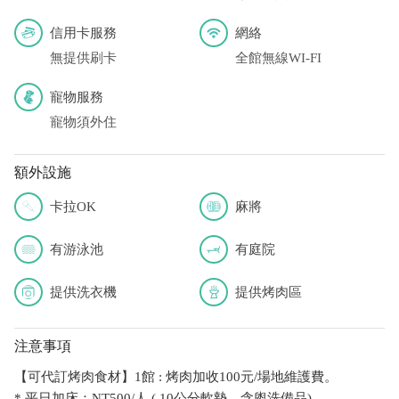
信用卡服務
網絡
無提供刷卡
全館無線WI-FI
寵物服務
寵物須外住
額外設施
卡拉OK
麻將
有游泳池
有庭院
提供洗衣機
提供烤肉區
注意事項
【可代訂烤肉食材】1館 : 烤肉加收100元/場地維護費。
* 平日加床：NT500/人 ( 10公分軟墊、含盥洗備品)