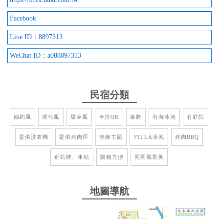
Facebook
2023-08-29 13:05:56
Line ID：8897313
價格划算 有泳池
WeChat ID：a088897313
from google
2023-07-17 09:35:20
民宿分類
房間很舒服 空間很大 附近購買東西也很方便
簡約風
現代風
甜美風
卡拉OK
麻將
有游泳池
有庭院
from google
提供洗衣機
提供烤肉區
包棟主題
VILLA泳池
烤肉BBQ
近站牌、車站
購物方便
周圍風景美
2023-04-25 20:22:46
乾淨又舒適目前住過最滿意的民宿 還有附電蚊香超貼
地圖導航
心已經來住第三次了❤️
from google