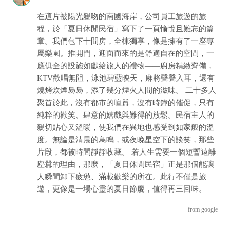
在這片被陽光親吻的南國海岸，公司員工旅遊的旅
程，於「夏日休閒民宿」寫下了一頁愉悅且難忘的篇
章。我們包下十間房，全棟獨享，像是擁有了一座專
屬樂園。推開門，迎面而來的是舒適自在的空間，一
應俱全的設施如獻給旅人的禮物——廚房精緻齊備，
KTV歡唱無阻，泳池碧藍映天，麻將聲聲入耳，還有
燒烤炊煙裊裊，添了幾分煙火人間的滋味。 二十多人
聚首於此，沒有都市的喧囂，沒有時鐘的催促，只有
純粹的歡笑、肆意的嬉戲與難得的放鬆。民宿主人的
親切貼心又溫暖，使我們在異地也感受到如家般的溫
度。無論是清晨的鳥鳴，或夜晚星空下的談笑，那些
片段，都被時間靜靜收藏。 若人生需要一個短暫遠離
塵囂的理由，那麼，「夏日休閒民宿」正是那個能讓
人瞬間卸下疲憊、滿載歡樂的所在。此行不僅是旅
遊，更像是一場心靈的夏日節慶，值得再三回味。
from google