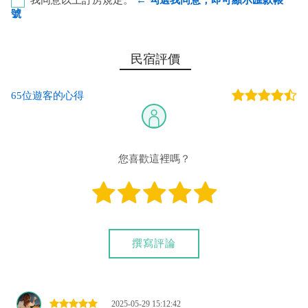
號
玉山銀行-高雄分行 代號：808 帳號：0082-940-007956
民宿評價
戶名：百藝企業行 丁文賢
65位遊客的心得
您也可以利用這幾個常用的網路ATM匯款： [
郵局ATM
]、 [
彰銀
ATM
]、 [
一銀ATM
]
(以上三個銀行網路ATM只是方便網友直接連結，並不代表民
宿有提供該銀行匯款帳號喔。) 匯入任何款項後，請記得與業者
您喜歡這裡嗎？
連絡喔！
撰寫評論
2025-05-29 15:12:42