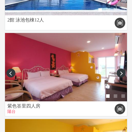
2館 泳池包棟12人
prev
next
紫色峇里四人房
陽台