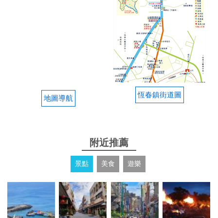
2022-08-15 08:55:06
很棒的民宿，有大大泳池，還可以烤肉、可以唱歌，
還有麻將桌可以使用，游泳池大人小孩都玩的很開
心！ 老闆娘服務超好，還招待我們吃很多樣的好吃的
水果！
恆春鎮街道圖
from google
地圖導航
2022-07-02 07:05:00
附近推薦
包棟 好選擇 環境整潔、烤肉設備齊全、小朋友玩水
很開心 晚上去逛完墾丁大街、老闆娘還貼心傳訊息告
景點
美食
遊樂
知、冰箱有準備水果（份量還很多） 好貼心⋯ 唯一
缺點、廚房的電磁爐煮鍋湯、滾熱水時間花了很久、
不知道是不是開放式空間的冷氣太強了、導致鍋子不
好受熱（最後還是有如期的煮鍋湯、配烤肉吃） 推薦
給大家