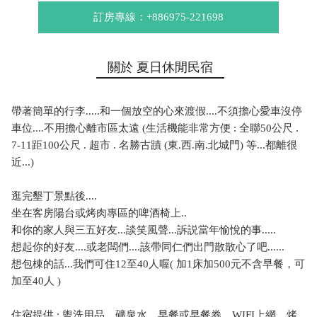
訂房專線：+886975-221698
關於 夏日休閒民宿
帶著簡單的行李.....和一個放空的心來渡假....不須擔心愛車沒停
車位....不用擔心離市區太遠 (生活機能非常方便 : 全聯50公尺 .
7-11距100公尺 . 超市 . 名勝古蹟 (東.西.南.北城門) 等...都離很
近...)
逛完墾丁景點後....
坐在客房陽台或烤肉專區的啤酒椅上..
和你的家人與三五好友...談笑風聲...訴説當年愉悅的事.....
想起你的好友....或老闆們....該帶同仁們出門散散心了吧......
想包棟的話...我們可住12至40人喔( 加1床加500元不含早餐，可
加至40人 )
住宿提供 : 盥洗用品、礦泉水、早餐或早餐券、WIFI上網、烤