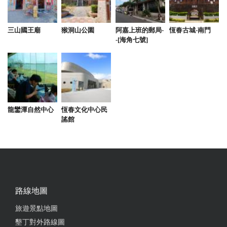
宿品質佳，大人開心放鬆，小孩玩到捨不得睡覺，非
常棒的包區體驗！老闆娘還特地招待許多水果，真的
三山國王廟
猴洞山公園
阿嘉上班的郵局-
恆春古城-南門
好窩心，就像回娘家的感覺一樣！
-[海角七號]
from google
2021-11-15 05:49:39
服務好，環境
龍鑾潭自然中心
恆春文化中心民
謠館
from google
2021-10-25 17:21:02
五六日連續三天來墾丁辦生日趴，第一天入住的就是
夏日休閒民宿，包棟慶生。滿滿的海鮮大餐及啤酒跟
路線地圖
各類威士忌，一群人馬大約20多人，有夫妻檔和情侶
旅遊景點地圖
檔，也有朋友黨，壽星每年都會在墾丁包民宿慶生，
墾丁對外路線圖
今年由於沒有訂到民宿，經由朋友介紹包下此棟名民