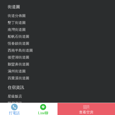
宿慶生，晚上大家嗑著海鮮大餐，喝著啤酒，聊天唱
街道圖
歌，小孩在游泳池玩得不亦樂乎，還有廚房和桌椅可
街道分佈圖
以唱歌和烹飪，非常方便
墾丁街道圖
from google
南灣街道圖
船帆石街道圖
恆春鎮街道圖
2021-04-18 20:00:23
西南半島街道圖
很棒的民宿，大小孩玩得開心
後壁湖街道圖
from google
鵝鑾鼻街道圖
滿州街道圖
四重溪街道圖
2021-04-12 18:03:16
住宿資訊
價格合理，環境療癒，停車非常方便，客房乾淨
星級飯店
from google
民宿資訊
親子主題
查看空房
打電話
Line聊