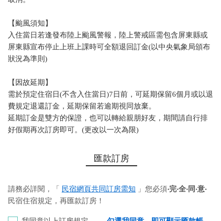
【颱風須知】
入住當日若逢發布陸上颱風警報，陸上警戒區需包含屏東縣或
屏東縣宣布停止上班上課時可全額退回訂金(以中央氣象局頒布
狀況為準則)
【因故延期】
需於預定住宿日(不含入住當日)7日前，可延期保留6個月或以退
費規定退還訂金，延期保留若逾期視同放棄。
延期訂金是雙方的保證，也可以轉給親朋好友，期間請自行排
好假期再次訂房即可。(更改以一次為限)
匯款訂房
請務必詳閱，「
民宿網頁共同訂房需知
」您必須
‧完‧全‧同‧意‧
民宿住宿規定，再匯款訂房！
我同意以上訂房規定。
← 勾選我同意，即可顯示匯款帳