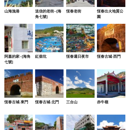
from google
山海漁港
送信的老街--[海
恆春老街
恆春出火地質公
角七號]
園
2022-01-29 17:43:27
清淨舒適，渡假的休憩地點。
from google
阿嘉的家--[海角
紅柴坑
恆春週日夜市
恆春古城-西門
七號]
2021-11-22 06:27:37
設備完善齊全，包棟的隱私性夠高，唱歌唱到半夜也
不怕吵到人，有機會一定會再訪！
from google
恆春古城-東門
恆春古城-北門
三台山
赤牛嶺
2021-11-17 17:47:34
環境整潔乾淨、老闆親切人很好、設備完善，整體住