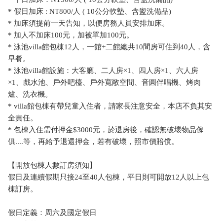
* 假日加床 : NT800/人 ( 10公分軟墊、含盥洗備品)
* 加床須提前一天告知，以便房務人員安排加床。
* 加人不加床100元，加被單加100元。
* 泳池villa館包棟12人，一館+二館總共10間房可住到40人，含
早餐。
* 泳池villa館設施：大客廳、二人房×1、四人房×1、六人房
×1、戲水池、戶外吧檯、戶外寬敞空間、音圓伴唱機、烤肉
爐、洗衣機。
* villa館包棟有帶兒童入住者，請家長注意安全，本店不負其安
全責任。
* 包棟入住需付押金$3000元，於退房後，確認無破壞物品傢
俱....等，再給予退還押金，若有破壞，照市價賠償。
【開放包棟人數訂房須知】
假日及連續假期只接24至40人包棟，平日則可開放12人以上包
棟訂房。
假日定義：周六及國定假日