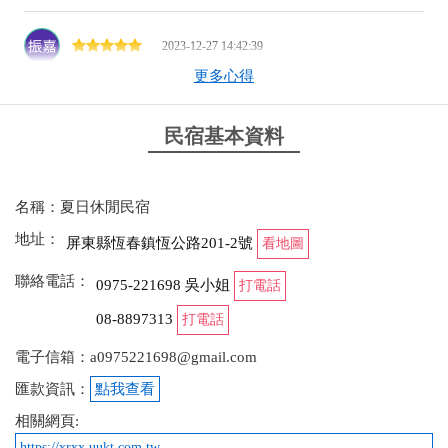
2023-12-27 14:42:39
更多心得
全區包棟使用空間大 室內室外都有大吧檯可使用 大
大的烤肉爐還有少見民宿會有的瓦斯烤台(烤海鮮很方
便) 泳池也很大 可惜12月份去有點冷 沒能下水 明年想
民宿基本資料
再回訪的民宿 美麗的老闆娘還有準備甜甜的水果給我
們享用
名稱：夏日休閒民宿
from google
地址：
屏東縣恆春鎮恆公路201-2號
看地圖
聯絡電話：
2023-11-25 22:34:15
0975-221698 吳小姐
打電話
08-8897313
打電話
已經來住第二次的民宿！ 非常推薦來這裡包棟，包棟
真的什麼都有！ 獨立的空間、廚房、游泳池、ktv 、
電子信箱：a0975221698@gmail.com
麻將、烤肉 且房間跟所有環境都非常乾淨 民宿老闆
匯款資訊：
點我查看
娘人也很好很親切 總之非常推薦
相關網頁:
from google
https://xrxx.uukt.com.tw