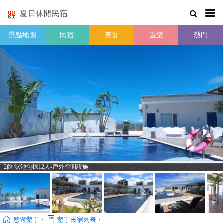
夏日休閒民宿
景點地圖
民宿
美食
遊樂
熱門
2館 泳池包棟12人-戶外空間設施
›
›
悠遊墾丁
墾丁民宿列表