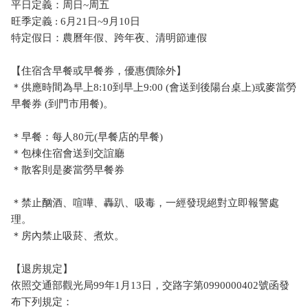
平日定義：周日~周五
旺季定義 : 6月21日~9月10日
特定假日：農曆年假、跨年夜、清明節連假
【住宿含早餐或早餐券，優惠價除外】
＊供應時間為早上8:10到早上9:00 (會送到後陽台桌上)或麥當勞
早餐券 (到門市用餐)。
＊早餐：每人80元(早餐店的早餐)
＊包棟住宿會送到交誼廳
＊散客則是麥當勞早餐券
＊禁止酗酒、喧嘩、轟趴、吸毒，一經發現絕對立即報警處
理。
＊房內禁止吸菸、煮炊。
【退房規定】
依照交通部觀光局99年1月13日，交路字第0990000402號函發
布下列規定：