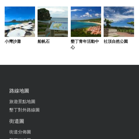
約，臨時去可能要等。 11.烏龜池小小的很普通。有
賣飼料 12.早餐普通，沒特別好吃。
from google
2025-08-21 13:27:12
小灣沙灘
船帆石
墾丁青年活動中
社頂自然公園
心
今年生日安排入住福華！對於我們帶著大孩子，福華
是很符合需求的！ 可以直接通往小灣，路徑直達安
全，方便清洗海水白沙！入口的Youbike站讓我們可以
騎車吹著海風到達鵝鑾鼻燈塔，樓下撞球健身房遊樂
場，愜意的面海泳池。墾丁大街吃小吃，玩彈珠台！
小孩每年既定的行程，但每每孩子都玩得不亦樂乎，
路線地圖
歡笑回億收集滿滿！ 或許福華沒有新穎的設備，不是
旅遊景點地圖
網紅打卡景點，但這樣樸實認真和熱情的服務以及人
墾丁對外路線圖
員們，不也就是我們追求的自然輕鬆渡假感嗎？ 知道
我們有壽星入住，特別幫我們佈置好房間，佈置的超
街道圖
可愛超溫馨！❤️❤️知道我們有小孩，相關小孩喜愛的
街道分佈圖
設施和活動都一一告知，請餐廳人員幫忙加熱可頌，