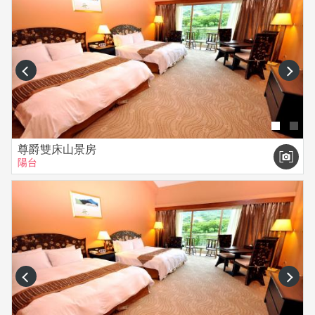
prev
next
尊爵雙床山景房
陽台
prev
next