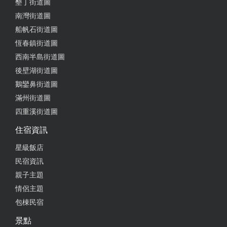
墾丁街道圖
還幫我們特別烤到酥香可口，每次有反應不夠完善的
南灣街道圖
部分也都有改善調整！ 雖然早餐就是中式並不特別，
但也是新鮮多樣！ 今年來墾丁覺得好像又少了點人，
船帆石街道圖
但還是感受得到福華的用心！離開前門口人員還熱情
恆春鎮街道圖
的說帶著愉快心情回家囉！收到！那我們明年見囉！
西南半島街道圖
後壁湖街道圖
from google
鵝鑾鼻街道圖
滿州街道圖
2025-01-12 11:10:12
四重溪街道圖
Villa 的電視收訊差到一個離奇網路收訊也差⋯隨便一
住宿資訊
部yt 影片都跑了10幾分鐘⋯房內無法使用電磁爐或是
星級飯店
電子類產品加熱食物非常不方便，以兩萬多的價格來
民宿資訊
說，硬體設備真的不值，除了裝潢好看其他沒什麼優
點
親子主題
情侶主題
from google
包棟民宿
景點
2024-12-21 09:19:32