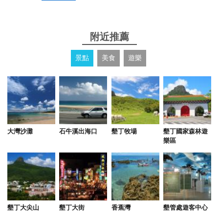
from google
附近推薦
2025-08-23 18:01:26
1.房間很大很舒適，洗澡熱水夠大夠熱，洗手也有熱
景點
美食
遊樂
水，但家具設備老舊，隔音普通。 2.房間垃圾桶很
大，廁所垃圾桶很小，吹風機綁在浴室，無法拿到房
間使用。冷氣有點大聲。 3.走到沙灘很方便，海景非
常棒。救生員好像有，但沒看到坐在哪裡，安心感很
低。 4.泳池很大很棒，免費借浮板，提供毛巾，救生
員充足，安心感高。更衣室較少，男2女3。 5.地下停
大灣沙灘
石牛溪出海口
墾丁牧場
墾丁國家森林遊
車場環境有點可怕，要慎選車位，潮濕還有鳥屎攻
樂區
擊。停車場離大廳很遠，先下行李再去停車。 6.飯店
內吃的選擇非常少，有販賣機，但有很多品項缺貨沒
補，可能久久才補一次。 7.一開始去會走到迷路，場
地很大，標示不夠清楚。 8.梅花鹿餵食，有賣紅蘿
蔔，一份60，兩份100元。 9.兒童遊戲室很小，只適
墾丁大尖山
墾丁大街
香蕉灣
墾管處遊客中心
合小小孩。 10.有六台撞球兩台桌球，很棒，要先預