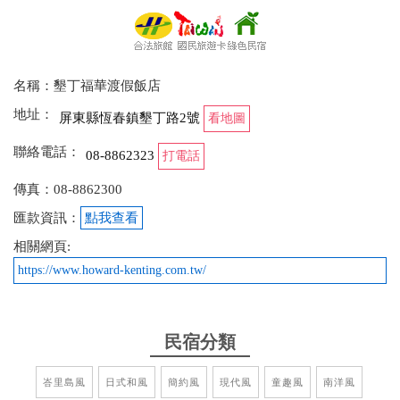
2026-05-11 02:38:27
這次住villa 有優缺點 1.villa的定義是什麼？樓上還安
排住戶木頭椅還是桌子拖來拖去的，因為是續住隔天
名稱：墾丁福華渡假飯店
要退房了不然真的很惱人又是晚上，慶幸樓上沒有半
地址：
屏東縣恆春鎮墾丁路2號
看地圖
夜繼續吵！ 2.靠近車道2樓的房客在陽台抽菸
聯絡電話：
08-8862323
打電話
from google
傳真：08-8862300
2025-09-04 21:30:42
匯款資訊：
點我查看
相關網頁:
✨五星推薦｜墾丁福華大飯店✨ 這次入住墾丁福華，
最讓我驚豔的不是海景，而是 早餐餐點的用心程度。
https://www.howard-kenting.com.tw/
品項非常多元，不僅僅是一般常見的中西式餐點，還
能感受到廚房團隊在食材搭配、口味設計上的細緻巧
思。 每一道料理都不馬虎，無論是現做的熱食、精緻
民宿分類
的西點、還是新鮮的水果飲品，都讓人感受到滿滿誠
意。 一天的美好開始，真的能從這頓早餐展開！
峇里島風
日式和風
簡約風
現代風
童趣風
南洋風