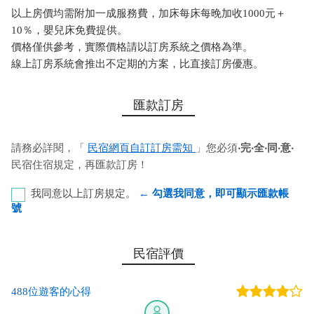
以上房價均需附加一成服務費，加床每床每晚加收1000元＋
10％，嬰兒床免費提供。
價格僅供參考，實際價格請以訂房系統之價格為準。
線上訂房系統會推出不定期的方案，比直接訂房優惠。
匯款訂房
請務必詳閱，「
民宿網頁自訂訂房需知
」您必須
‧完‧全‧同‧意‧
民宿住宿規定，再匯款訂房！
我同意以上訂房規定。
← 勾選我同意，即可顯示匯款帳
號
請直接進入線上訂房
民宿評價
您也可以利用這幾個常用的網路ATM匯款： [
郵局ATM
]、 [
彰銀
488位遊客的心得
ATM
]、 [
一銀ATM
]
(以上三個銀行網路ATM只是方便網友直接連結，並不代表民