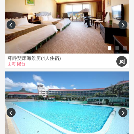
prev
next
尊爵雙床海景房(4人住宿)
面海
陽台
prev
next