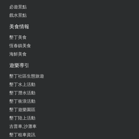
必遊景點
來墾丁度假，住宿飯店或渡假村的前3選擇，價格物
戲水景點
超所值 館內設施豐富（戶外泳池.親子設施球池.桌球
及撞球.餵食小動物等） 餐點的部分還行，週末晚上
美食情報
餐廳為自助吧（可能還是要看住房率），另外會有駐
墾丁美食
唱歌手（對小朋友是新體驗），用餐氛圍極好 來這裡
恆春鎮美食
可以回味當時來畢業旅行的記憶
海鮮美食
from google
遊樂導引
墾丁社區生態旅遊
2024-12-20 08:46:53
墾丁水上活動
房間設備老舊；房間門隔音真差、浴室照明不足、無
墾丁潛水活動
免治馬桶、毛、浴巾泛黃、電視呎吋太小與房間不成
墾丁衝浪活動
比例、電視遙控器不佳。 停車場不方便無電梯上下。
墾丁遊樂園區
早餐不錯。服務人員態度尚可。
墾丁陸上活動
吉普車,沙灘車
from google
墾丁租車資訊