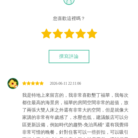
宿有提供該銀行匯款帳號喔。) 匯入任何款項後，請記得與業者
連絡喔！
您喜歡這裡嗎？
撰寫評論
2026-06-11 22:11:06
我是特地上來留言的，我非常喜歡墾丁福華，我每次
都住最高的海景房，福華的房間空間非常的超值，放
了兩張大雙人床之外還有非常大的空間，但是就像大
家講的非常有年歲感了，水壓也低，建議飯店可以分
區更新設備，例如時代的趨勢-免治馬桶° 還有我覺得
非常可惜的晚餐，針對住客可以一些折扣，可以吸引