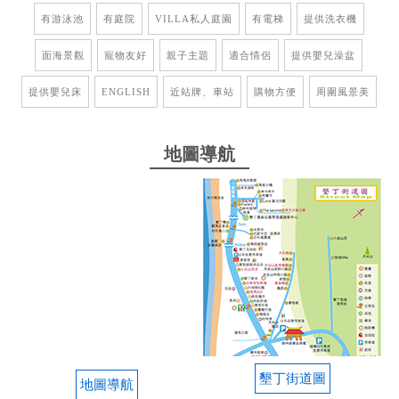
from google
有游泳池
有庭院
VILLA私人庭園
有電梯
提供洗衣機
面海景觀
寵物友好
親子主題
適合情侶
提供嬰兒澡盆
2025-08-26 10:50:50
提供嬰兒床
ENGLISH
近站牌、車站
購物方便
周圍風景美
這間渡假飯店可以看出聞到30年前的高級格調，面海
房的景觀真是大推，但是飯店早餐就別太期待了，以
上是對飯店的四星評價。 -5星的負評且很糟的就是飯
地圖導航
店B2射擊、射箭，場地標榜奧運射擊卻完全挨不上
邊，就是夜市BB彈，場地設備這些讓孩子玩玩都可以
接受，但最差勁的就是現場的工作人員，真的不知道
他驕傲的點在哪裡？被他指導的孩子射擊距離7公
尺，20發上靶不到5發，也非專業人士，總之不如去
夜市射擊，老闆除了笑臉相迎運氣好還有獎品，射箭
就更別提了，有較遠距離的靶，但上場前需要他的認
可，還需要具備選手資格，這些我都可以接受他說的
要求，最後居然是丟一句我不相信你？不了了之，最
後我選擇退費不想浪費時間，飯店所有的設施除了這
裡，其它地方都還不錯，希望別踩雷，㊗️假期愉快
墾丁街道圖
地圖導航