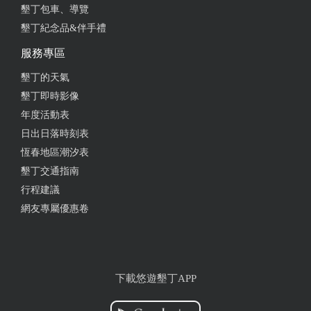
墾丁包車、導覽
2024-09-04 18:50:24
墾丁紀念品&伴手禮
第一次入住墾丁福華，遠從北部開車來到充滿熱帶風
服務專區
情的福華渡假，飯店內各項設施服務的初體驗感受都
很不錯，下次有機會一定再度回訪。 房內空間大，望
墾丁的天氣
山面海景觀佳。尤其推薦這次入住的尊爵海景房，早
墾丁即時影像
上起床拉開窗簾映入眼簾的蔚藍海景很美，思緒一瞬
年度活動表
間都清醒美麗了起來～ 1樓麗香苑自助早晚餐，餐點
日出日落時刻表
豐富美味可口，我們周末享用晚餐時現場是座無虛
恆春地區潮汐表
席，可見墾丁福華的怕肥餐是有著很高的人氣指數
墾丁交通指南
唷。大廳旁的七賢吧整體用餐氣氛佳，餐點或飲品消
行程建議
費均價大約落在200~400間，輕鬆滿足一家大小的味
網友專屬優惠卷
蕾，午后找個靠窗的座位享受下午茶時光也甚是愜
意。而 CI 附贈的迎賓飲料也在此兌換(限內用),若有自
備環保杯也提供外帶的選項。 設施部份，配有救生員
的超大泳池與兒童戲水區真是不錯玩，小孩玩的超開
心我們大人也覺得安心，户外泳池夏日是開放到晚上
下載悠遊墾丁APP
21:00前。 其他，還有很多專為住客準備的設施與相
關的入住服務體驗，親身蒞臨入住才能真實感受墾丁