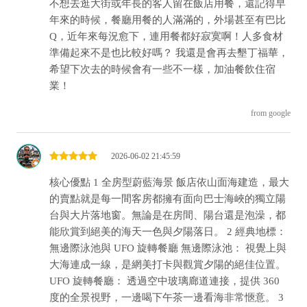
不想去逛大街或年長的客人留在飯店用餐，還記得早
年來的時候，餐廳用餐的人滿滿的，外場甚至有巴比
Q，近年來每況愈下，連用餐都好寂寞啊！人多食材
準備起來不是也比較好嗎？ 我還是會再去墾丁福華，
希望下次去的時候會有一些不一樣，加油餐飲住宿
業！
from google
2026-06-02 21:45:59
核心優點 1 全房型蔚藍海景 飯店依山面海建造，最大
的賣點就是每一間客房都擁有面向巴士海峽的獨立陽
台與大片落地窗。無論是在房間、陽台還是泡澡，都
能欣賞到絕美的海天一色與夕陽落日。 2 經典地標：
無邊際泳池與 UFO 旋轉餐廳 無邊際泳池： 視覺上與
大海連成一線，是網美打卡與觀賞夕陽的絕佳位置。
UFO 旋轉餐廳： 透過空中玻璃廊道連接，提供 360
度的全景視野，一邊喝下午茶一邊看海非常愜意。 3