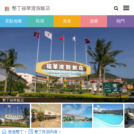
墾丁福華渡假飯店
景點地圖
民宿
美食
遊樂
熱門
墾丁福華飯店
›
›
悠遊墾丁
墾丁民宿列表