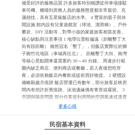
備受好評的服務品質 許多旅客特別稱讚從停車場接駁
車司機、櫃檯到房務人員的服務態度都非常親切、充
滿熱忱，具有五星級飯店的水準。 4 豐富的親子與休
閒設施 館內設有兒童遊戲室（球池、溜滑梯）、戶外
攀岩、DIY 活動等，對帶小孩的家庭旅客相當友善。
核心缺點與注意事項 1 地理位置較偏遠（距離墾丁大
街有段距離） 雖然冠名「墾丁」，但飯店實際位於獅
子鄉竹坑地區（車城再往北）。 距離墾丁大街、南灣
等核心景點開車還需要約 30～40 分鐘。 周邊步行範
圍內缺乏商店、便利商店或餐廳，若入夜後想吃宵
夜，必須依賴飯店內餐飲或提前買好物資。 2 硬體設
備略顯歲月痕跡 飯店營運已有數年，部分旅客反映房
間內有些許折舊痕跡、泳池邊緣偶有青苔或霉斑。 3
空調與隔音問題 部分住客提到房間的空調風速或溫度
較難微調，且風扇聲音稍大；另外，走廊或隔壁房間
更多心得
的隔音效果偶爾會受到影響。
民宿基本資料
from google