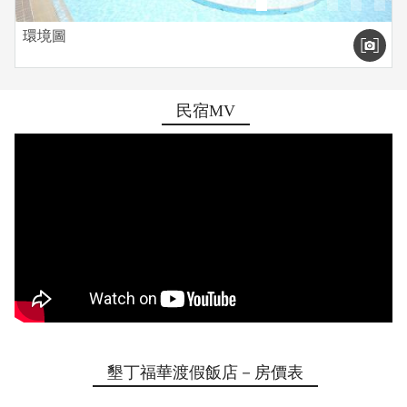
環境圖
民宿MV
墾丁福華渡假飯店－房價表