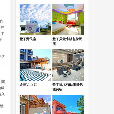
真
.煙
味道
墾丁灣民宿
墾丁貝殼小棧包棟民
什
宿
ogle
大間
金三Villa II
墾丁日境Villa電梯包
到鹹
棟民宿
泡久
餃就