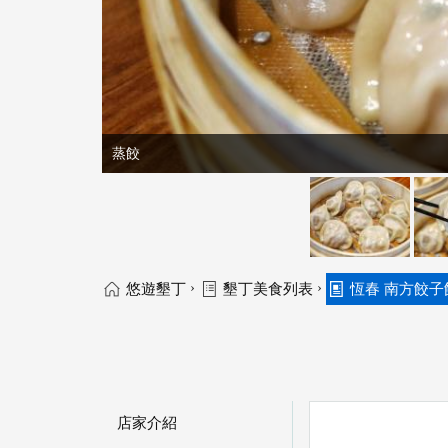
蒸餃
›
›
悠遊墾丁
墾丁美食列表
恆春 南方餃子
店家介紹