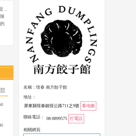
足，
辣
的
名稱：恆春 南方餃子館
地址：
60
屏東縣恆春鎮恆公路711之9號
看地圖
聯絡電話：
08-8899575
打電話
40
相關網頁: