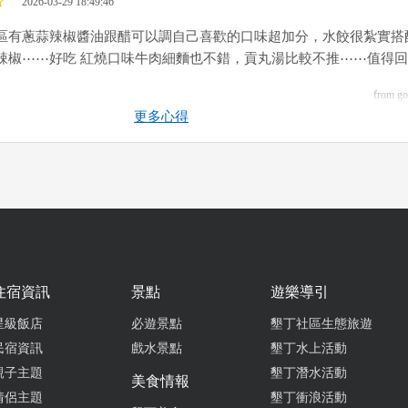
2026-03-29 18:49:46
區有蔥蒜辣椒醬油跟醋可以調自己喜歡的口味超加分，水餃很紮實搭
辣椒⋯⋯好吃 紅燒口味牛肉細麵也不錯，貢丸湯比較不推⋯⋯值得
from go
更多心得
2026-03-08 08:36:53
號旁邊 有停車場 環境有整理過 掃碼點餐 餃子不大但扎實 酸辣湯料足
 不酸不辣 小菜豆乾香，海帶也軟，米血好吃
from go
住宿資訊
景點
遊樂導引
2026-01-12 13:49:02
星級飯店
必遊景點
墾丁社區生態旅遊
地。調味屬於清淡口味。調味料台都有，不夠自己加。裝潢空間大。
民宿資訊
戲水景點
墾丁水上活動
遊中可以解決溫飽的好地方。小菜 當地名產海帶 很好吃。必點哦。
親子主題
墾丁潛水活動
美食情報
from go
情侶主題
墾丁衝浪活動