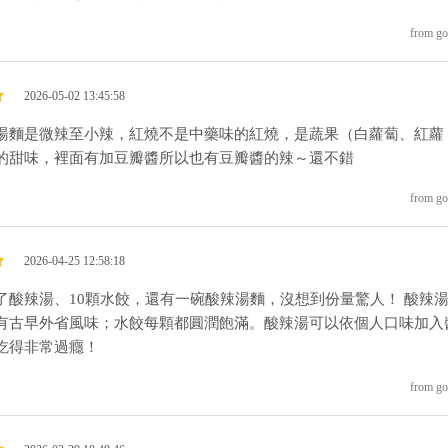
from go
2026-05-02 13:45:58
湯麵是微辣至小辣，紅燒不是中藥味的紅燒，是蔬果（白蘿蔔、紅蘿
的甜味，裡面有加豆瓣醬所以也有豆瓣醬的辣～還不錯
from go
2026-04-25 12:58:18
了酸辣湯、10顆水餃，還有一碗酸辣湯麵，沒想到份量驚人！ 酸辣
有古早外省風味；水餃每顆都圓潤飽滿。酸辣湯可以依個人口味加入
吃得非常過癮！
from go