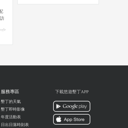
配
回訪
ogle
但味
ogle
服務專區
下載悠遊墾丁APP
墾丁的天氣
明
墾丁即時影像
年度活動表
ogle
日出日落時刻表