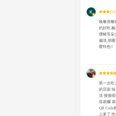
晚餐用餐
的好吃.
燻豬耳朵
偏淡.胡
麼特色!!
第一次吃
的店面 
淡 慢慢
容易爛 
QR Co
上來了 