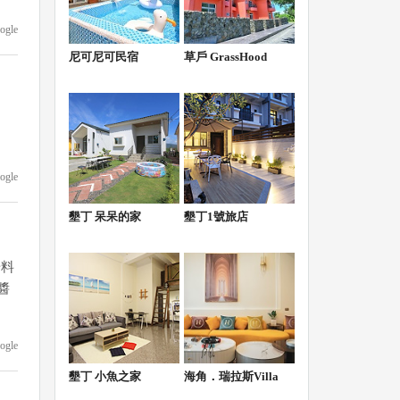
ogle
尼可尼可民宿
草戶 GrassHood
ogle
墾丁 呆呆的家
墾丁1號旅店
湯料
醬
ogle
墾丁 小魚之家
海角．瑞拉斯Villa