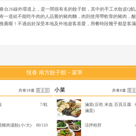
春台26線外環道上，是一間很有名的餃子館，其中的手工水餃皮Q餡
有一道給不能吃牛肉的人品嘗的豬肉麵，肉則使用帶軟骨的豬肉，酸
推薦喔！不過由於深受本地及外地遊客喜愛，用餐時段幾乎都是客滿
恆春 南方餃子館－菜單
小菜
共有10道
共有8道
水餃
7/粒
滷菜(豆乾.米血.百頁豆腐.
滷蛋)
燒豬肉湯餃(小/大)
80/110
涼拌粉肝