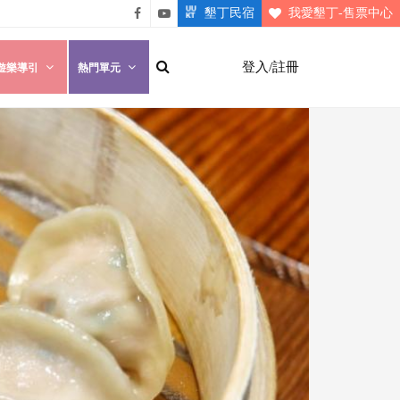
墾丁民宿
我愛墾丁-售票中心
悠遊
悠遊
墾丁
墾丁
登入/註冊
遊樂導引
熱門單元
粉絲
影片
團
介紹