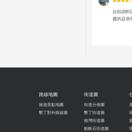
自助調料
醬的蒜蓉
省道26
道沒到位
路線地圖
街道圖
旅遊景點地圖
街道分佈圖
好吃。道
墾丁對外路線圖
墾丁街道圖
亮。 旅
南灣街道圖
船帆石街道圖