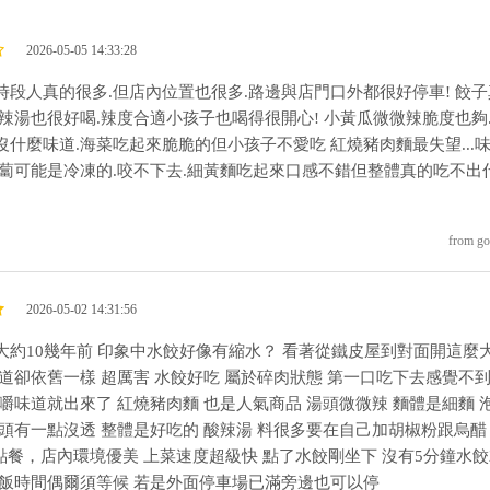
2026-05-05 14:33:28
時段人真的很多.但店內位置也很多.路邊與店門口外都很好停車! 餃子
酸辣湯也很好喝.辣度合適小孩子也喝得很開心! 小黃瓜微微辣脆度也夠
沒什麼味道.海菜吃起來脆脆的但小孩子不愛吃 紅燒豬肉麵最失望...
蘿蔔可能是冷凍的.咬不下去.細黃麵吃起來口感不錯但整體真的吃不出
from go
2026-05-02 14:31:56
大約10幾年前 印象中水餃好像有縮水？ 看著從鐵皮屋到對面開這麼
味道卻依舊一樣 超厲害 水餃好吃 屬於碎肉狀態 第一口吃下去感覺不
咀嚼味道就出來了 紅燒豬肉麵 也是人氣商品 湯頭微微辣 麵體是細麵 
菜頭有一點沒透 整體是好吃的 酸辣湯 料很多要在自己加胡椒粉跟烏醋
de點餐，店內環境優美 上菜速度超級快 點了水餃剛坐下 沒有5分鐘水
吃飯時間偶爾須等候 若是外面停車場已滿旁邊也可以停