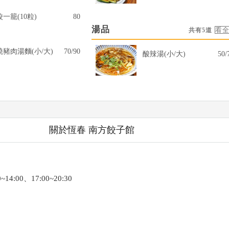
一籠(10粒)
80
湯品
共有5道
燒豬肉湯麵(小/大)
70/90
酸辣湯(小/大)
50/
關於恆春 南方餃子館
14:00、17:00~20:30