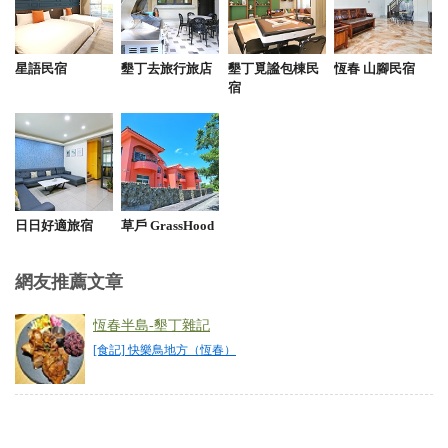
2025-08-07 15:07:10
戰斧豬很好吃，義大利麵也好吃，蘋果派有附冰淇
星語民宿
墾丁去旅行旅店
墾丁覓謐包棟民
恆春 山腳民宿
淋，水果飲料也很好喝。 大推的餐廳。 只是人多時
宿
餐點要稍微等一會。
from google
2025-08-05 04:18:55
日日好適旅宿
草戶 GrassHood
位在熱鬧的街區，外觀整棟白色蠻顯眼的，店內空間
沒有很大，裝飾非常有特色；義大利麵的品相非常豐
網友推薦文章
富有特色 這回點了小橘子炸雞捲餅、奶油培根生蛋黃
義大利麵、巴薩醋野菇蜜糖鴨胸義大利麵及黑傑克碳
恆春半島-墾丁雜記
烤豬肋排，還有綜合豪華拼盤跟洛神花野莓奶昔 每道
[食記] 快樂鳥地方（恆春）
餐點份量都超多！炸物拼盤(招牌薯條+雞米花+麥克雞
塊+酥炸魷魚圈+招牌雞翅)，搭配附上的塔塔醬及酸辣
醬真的超刷嘴，覺得拼盤必點 義大利麵部分最推奶油
培根生蛋黃，蛋黃拌開後讓麵更加濃郁，奶香味十