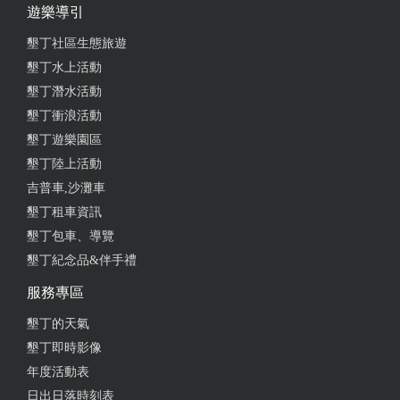
遊樂導引
招牌的明太子奶油鮮蝦義大利麵超～～～好吃的耶 真
墾丁社區生態旅遊
的很好吃 吃下去第一口就會覺得爆炸濃郁明太子 會
墾丁水上活動
嚇到的那種濃，愛明太子的會超愛 蝦子還有幫忙開
背，用嘴巴就能撥蝦殼了 訂位時因為我們人數比較
墾丁潛水活動
多，前幾天就有事先請我們先點好餐，當天抵達後約
墾丁衝浪活動
10分鐘餐點就上齊了 我們當中有小朋友店員也很熱情
墾丁遊樂園區
的給小朋友玩具玩，還很熱心的跟我們說北上回程的
墾丁陸上活動
廁所不好找到，建議我們在店裡先上完廁所再出發，
吉普車,沙灘車
非常貼心
墾丁租車資訊
from google
墾丁包車、導覽
墾丁紀念品&伴手禮
2025-06-26 02:21:27
服務專區
哈辣墨西哥披薩$350 餅皮是芝麻味的，很特別 不會
墾丁的天氣
辣是連小孩都可接受的，想加辣有調味品區可自取 建
墾丁即時影像
議不要一個人吃會吃不完 蠻膩 還有點奶油培根雞胸
年度活動表
義大利麵$360 雞胸肉不錯，只是麵份量太多，醬很濃
日出日落時刻表