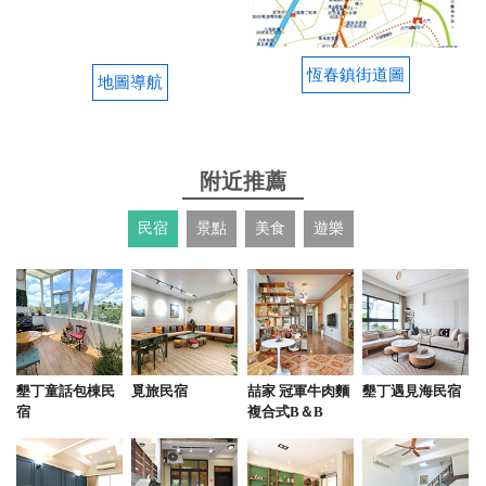
2025-10-21 19:43:14
松露油櫛瓜薄餅好吃，吃很多片還是不膩，山丘藍沙
拉醬汁也很特別。老闆服務熱情，下次再來吃！
恆春鎮街道圖
地圖導航
from google
附近推薦
2025-10-01 23:49:42
價格偏高但口味不錯，青醬義大利麵太油，推薦墨西
民宿
景點
美食
遊樂
哥捲餅，口感豐富又清爽
from google
2025-08-23 13:11:32
墾丁童話包棟民
覓旅民宿
喆家 冠軍牛肉麵
墾丁遇見海民宿
CP值高，口味、服務都超優 來恆春一定來這用餐
宿
複合式B＆B
from google