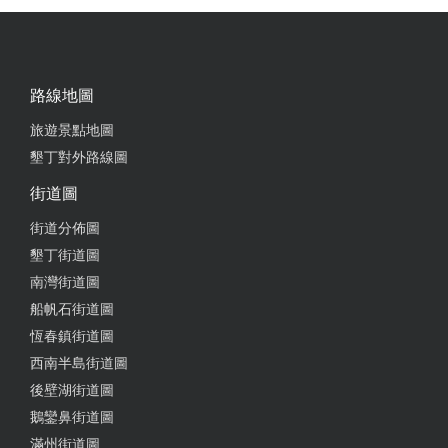
足，而鴨胸義大利麵，鴨胸肉甜甜鹹鹹蠻好吃，但麵
的部分調味吃起來很像在吃香油麵線，自己吃不太習
慣 最後也要大推洛神花野莓奶昔，真的超好喝！味道
很香濃但喝起來不膩，酸甜恰到好處；鹹食後來一杯
路線地圖
好滿足，餐點能感受到滿滿的用心，用餐時間人很
旅遊景點地圖
多，建議先訂位 20250614
墾丁對外路線圖
from google
街道圖
街道分佈圖
2025-08-05 04:18:55
墾丁街道圖
位在熱鬧的街區，外觀整棟白色蠻顯眼的，店內空間
南灣街道圖
沒有很大，裝飾非常有特色；義大利麵的品相非常豐
船帆石街道圖
富有特色 這回點了小橘子炸雞捲餅、奶油培根生蛋黃
恆春鎮街道圖
義大利麵、巴薩醋野菇蜜糖鴨胸義大利麵及黑傑克碳
西南半島街道圖
烤豬肋排，還有綜合豪華拼盤跟洛神花野莓奶昔 每道
後壁湖街道圖
餐點份量都超多！炸物拼盤(招牌薯條+雞米花+麥克雞
鵝鑾鼻街道圖
塊+酥炸魷魚圈+招牌雞翅)，搭配附上的塔塔醬及酸辣
滿州街道圖