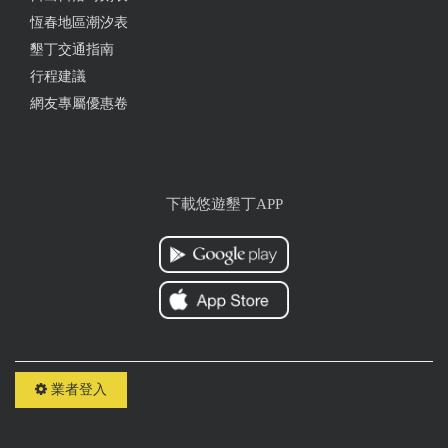
稠， 吃到最後很膩 整體價格都是偏高 Cp值略低
恆春地區潮汐表
墾丁交通指南
from google
行程建議
網友專屬優惠卷
2025-06-26 02:17:37
這次和友人同行點了兩份主餐 點了芝麻哈啦墨西哥披
薩 和奶油雞胸義大利麵 ⭐️芝麻披薩真的非常特別 大
力推薦可以嘗試 餅皮脆軟適中 光是口感就贏了 最後
下載悠遊墾丁APP
面的披薩邊邊也都非常美味 ⭐️義大利麵就還好了 奶油
醬非常 非常濃郁 但感受得到店家的用心 應該有加一
些酸奶油或是起司來平衡整體膩感 雞胸肉很不錯 配
料多 老實說慢慢吃應該吃的完 看附近座位的顧客都
沒有完食 這裡建議價錢份量減半 以達到舒適的飽足
程度
from google
業者登入
2025-06-07 13:57:41