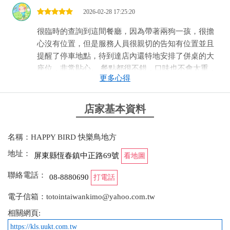
2026-02-28 17:25:20
很臨時的查詢到這間餐廳，因為帶著兩狗一孩，很擔
心沒有位置，但是服務人員很親切的告知有位置並且
提醒了停車地點，待到達店內還特地安排了併桌的大
座位，非常貼心。 餐點都很不錯，口味也不會太重，
更多心得
小朋友吃也很適合，過程中服務人員都很親切，還推
薦我們合適的景點，非常非常推薦有寵物有小孩的遊
客來訪。還有寵物餐很好吃，小孩跟大人都偷吃好幾
店家基本資料
口
名稱：HAPPY BIRD 快樂鳥地方
from google
地址：
屏東縣恆春鎮中正路69號
看地圖
2025-12-23 19:29:59
聯絡電話：
08-8880690
打電話
在恆春古鎮的巷弄間遇見這棟迷人的老建築。原本以
電子信箱：totointaiwankimo@yahoo.com.tw
為只是好拍，沒想到餐點更是令人驚艷！特別推薦本
相關網頁:
月主廚推薦「巴薩醋野菇蜜糖鴨胸義大利麵」肉質紮
https://kls.uukt.com.tw
實多汁，每一口都能感受到主廚的用心。老宅改建的