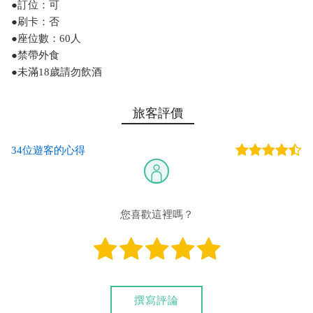
●訂位：可
●刷卡：否
●座位數：60人
●禁帶外食
●未滿18歲請勿飲酒
旅客評價
34位遊客的心得
您喜歡這裡嗎？
撰寫評論