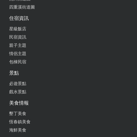
醬真的超刷嘴，覺得拼盤必點 義大利麵部分最推奶油
四重溪街道圖
培根生蛋黃，蛋黃拌開後讓麵更加濃郁，奶香味十
足，而鴨胸義大利麵，鴨胸肉甜甜鹹鹹蠻好吃，但麵
住宿資訊
的部分調味吃起來很像在吃香油麵線，自己吃不太習
星級飯店
慣 最後也要大推洛神花野莓奶昔，真的超好喝！味道
民宿資訊
很香濃但喝起來不膩，酸甜恰到好處；鹹食後來一杯
好滿足，餐點能感受到滿滿的用心，用餐時間人很
親子主題
多，建議先訂位 20250614
情侶主題
包棟民宿
from google
景點
必遊景點
2025-07-18 12:29:24
戲水景點
大推～ 老闆娘很親切 突然餐點改外帶闆娘快速處理
重點餐點很好吃 咖啡
美食情報
墾丁美食
from google
恆春鎮美食
海鮮美食
2025-07-06 19:05:13