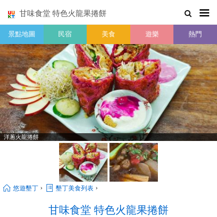
甘味食堂 特色火龍果捲餅
景點地圖
民宿
美食
遊樂
熱門
洋蔥火龍捲餅
›
›
悠遊墾丁
墾丁美食列表
甘味食堂 特色火龍果捲餅