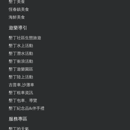
墾丁美食
餐，想不到點的每一項餐點沒有一道讓我們失望。紅
燒牛肉麵配料非常多，紅、白蘿蔔燉的非常入味，湯
恆春鎮美食
頭也很鮮甜。酸辣雞涼麵是道健康餐點，滿滿的新鮮
海鮮美食
蔬果，酸辣醬汁更是絕配。
遊樂導引
from google
墾丁社區生態旅遊
墾丁水上活動
2025-07-12 23:14:12
墾丁潛水活動
墾丁衝浪活動
我已經是第二次回訪了，就是之前覺得餐點不錯，後
墾丁遊樂園區
來也帶家人一起來。東西好吃，但是專業度要加強。
墾丁陸上活動
有一些人對堅果芝麻類會過敏，希望餐飲服務業需要
吉普車,沙灘車
知道。 所以我們點餐前就已經向服務人員確認餐點沒
有芝麻，服務人員也很確定的跟我們回覆說我們點的
墾丁租車資訊
餐點沒有芝麻。 結果上餐之後發現只要是捲餅類，裡
墾丁包車、導覽
面都有放白芝麻，請服務人員來查看，還是一直堅稱
墾丁紀念品&伴手禮
沒有芝麻。我們全家都看到也吃到了。我們一直都很
服務專區
小心芝麻，這種常見食材也不可能會認錯。 請不要把
別人的過敏原當作是耳邊風，過敏可大可小。
墾丁的天氣