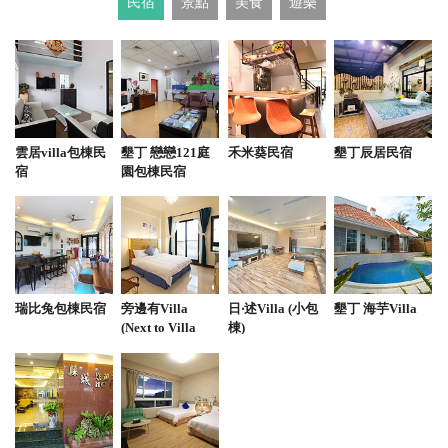
民宿
景點
美食
遊樂
此店為全素餐廳，店外跑馬燈標示「蔬食」餐廳。 菜
單上任何你看到跟「肉」有關的全是素肉，店內沒有
「明顯」標榜有關素食的字眼，即便有也真的很小易
忽視，容易誤導餐客。 尤其中文菜單下的英文翻譯豬
肉飯寫Pork 卻沒有肉，應該要有veggie相關字眼對外
國人較友善
雲居villa包棟民
墾丁 戀戀121庭
禾米葵民宿
墾丁辰居民宿
宿
園包棟民宿
from google
2025-10-11 21:48:48
蜜汁豬肉捲餅、火龍果檸檬雞肉捲餅、蔬果涼麵、紅
瑞比兔包棟民宿
旁邊有Villa
日‧述Villa (小包
墾丁 海芋Villa
燒蛋花湯都滿意，尤其後面三樣
(Next to Villa
棟)
B&B)
from google
2025-10-08 12:50:41