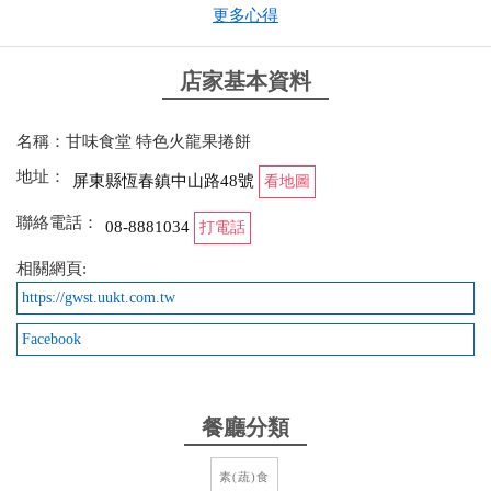
更多心得
from google
店家基本資料
2026-02-25 15:47:49
名稱：甘味食堂 特色火龍果捲餅
哇！過年期間真是驚喜在老街遇見超好吃又美味特別
地址：
的蔬食餐點～ 隱藏在巷弄內的小吃美食, 每道菜都好
屏東縣恆春鎮中山路48號
看地圖
好吃,口味夠,菜色美,份量足，真想每道菜都點來嚐看
聯絡電話：
08-8881034
打電話
看. 火龍捲餅超好吃 不僅打開味蕾 花色更吸引人.必點
～ 紅燒牛若面也超好吃湯頭好喝味道讚! 老闆親切問
相關網頁:
候 上菜快速 價格平實～ 超推薦!
https://gwst.uukt.com.tw
from google
Facebook
2026-01-01 19:01:28
餐廳分類
經過看起來太酷 就決定試吃看看 素食人的好料理 火
龍果捲搭配附的優格和沾醬很舒爽 不膩！很好吃 吃
素(蔬)食