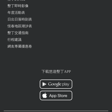
墾丁即時影像
from google
年度活動表
日出日落時刻表
2025-06-30 18:42:00
恆春地區潮汐表
來恆春一年多一直對這家位在秋香、伯虎隔壁的樺府
墾丁交通指南
很感興趣，招牌火龍果捲餅果然清爽好吃，丸子湯與
行程建議
肉羹湯味道也很不錯，吃過還會想再來逐一嚐一嚐其
網友專屬優惠卷
他品項！對了，這裡都是素食的喔！ 再次造訪點了一
直想嚐的紅燒牛肉麵（素的），這湯頭口味、豐富配
料，麵條嚼勁，特別是逼真的素牛肉塊，一個字 絕！
下載悠遊墾丁APP
from google
2025-06-23 22:56:51
我好愛火龍果捲餅跟涼麵
from google