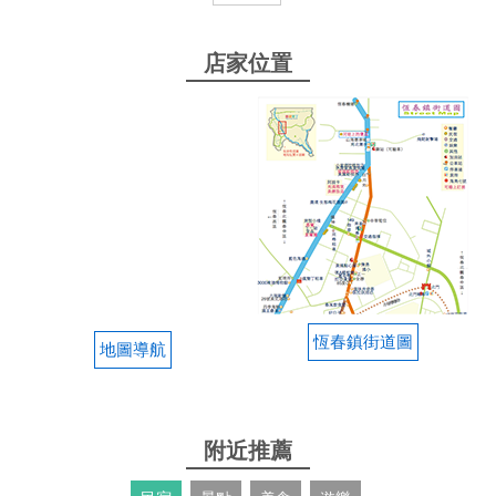
起來層次很多我在搜尋到底在哪 內餡很豐富 吃起來
是會有飽足感的 這麼有特色的料理一定要吃吃看！
店家位置
from google
2025-12-14 11:46:17
總結：味道中，餐點沒有融合很好的感覺，服務態度
好 紅燒牛肉麵（拉麵）$ 本人吃過其他素食餐廳提供
紅燒牛肉麵相較料多便宜又融合得很好吃 這間湯頭普
通，食材菜量麵量少，食材間彼此分開，但食材新
鮮，供參考。 火龍果捲 創意但醬汁不優，餅皮薄
脆，內餡份量豐富，醬汁多，隨餐附上2種沾醬，但
本身捲餅已有醬汁，再沾提供的特色沾醬相對太水，
恆春鎮街道圖
地圖導航
供參考
from google
附近推薦
2025-10-16 16:44:56