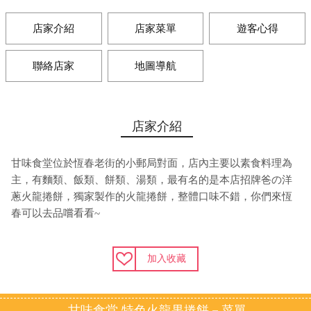
店家介紹
店家菜單
遊客心得
聯絡店家
地圖導航
店家介紹
甘味食堂位於恆春老街的小郵局對面，店內主要以素食料理為
主，有麵類、飯類、餅類、湯類，最有名的是本店招牌爸の洋
蔥火龍捲餅，獨家製作的火龍捲餅，整體口味不錯，你們來恆
春可以去品嚐看看~
加入收藏
甘味食堂 特色火龍果捲餅－菜單