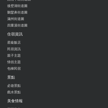
面用優格搭火龍果肉 下面是火龍果醬 份量很多但優
後壁湖街道圖
格蠻涮嘴 比較不會這麼膩 一個人吃兩卷就非常飽
鵝鑾鼻街道圖
了！ 紅燒蛋花湯$50 中藥紅燒的口味，有大量蔬果甜
味，裡面有蕃茄和紅蘿蔔、青江菜搭配蛋花！好吃！
滿州街道圖
四重溪街道圖
from google
住宿資訊
星級飯店
2025-08-25 19:33:50
民宿資訊
蛋奶素食者吃完覺得很推～ 感謝老闆不厭其煩的說
親子主題
明，餐點都是素食（肉都是素肉） 爸の洋蔥火龍捲餅
情侶主題
（檸檬雞肉）超好吃 限量紅燒三寶的素肉吃多了會有
包棟民宿
點膩
景點
from google
必遊景點
戲水景點
2025-08-16 21:28:13
美食情報
看到店門口蛇丸推薦的圖片，無意間走進店裡吃晚