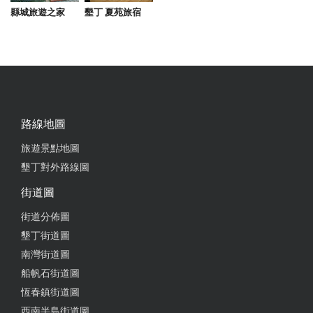
恆春特色必吃美食，葷轉素店家 有蛋奶／全素選擇，
縣城旅遊之家
墾丁 夏苑旅宿
連許多葷食者也愛愛戴 這次特地來吃節目上推薦的火
龍果捲餅 還有點了排骨酥羹湯（剛好最後碗被我買
走） 吃了幾口，羹湯料都快比湯多
from google
路線地圖
2025-10-02 14:02:33
旅遊景點地圖
火龍果捲餅跟涼麵都很好吃,而且擺盤也相當漂亮又豐
墾丁對外路線圖
富 捲餅上面的優格搭配水果吃也很營養
街道圖
from google
街道分佈圖
墾丁街道圖
2025-09-03 12:50:17
南灣街道圖
蔬食餐廳，味道非常有創意，而且店員很溫馨，是一
船帆石街道圖
家人，小女孩會幫忙！ 餐點： 火龍果卷（黃金鴨
恆春鎮街道圖
肉）$150 四卷類似總匯 裡面有蛋和素肉還有生菜 上
西南半島街道圖