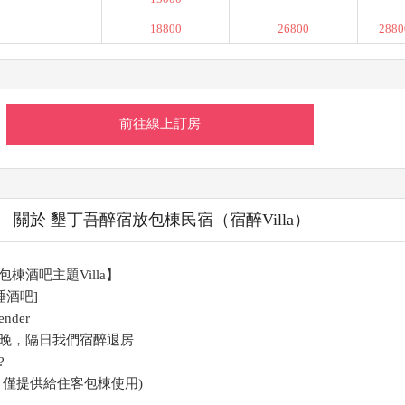
18800
26800
2880
前往線上訂房
關於 墾丁吾醉宿放包棟民宿（宿醉Villa）
棟酒吧主題Villa】
睡酒吧]
nder
晚，隔日我們宿醉退房
?
，僅提供給住客包棟使用)