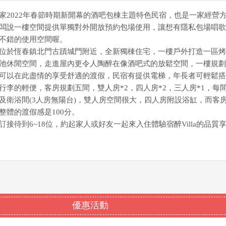
家2022年春節時期新開幕的酒吧包棟主題特色民宿，也是一家經營
闆說一樓空間提供單獨對外開放預約包場使用，讓想有隱私包場唱歌
不錯的使用空間喔。
位於恆春鎮北門古蹟城門附近，全新獨棟住宅，一樓戶外打造一區烤
池休閒空間，走進屋內更令人陶醉在像酒吧式的放鬆空間，一樓規劃
可以在此盡情的享受舒適的渡假，民宿有提供電梯，年長者可輕鬆搭
行李的輕便，客房規劃五間，雙人房*2，四人房*2，三人房*1，每
及衛浴間(3人房無陽台)，雙人房空間很大，四人房附設浴缸，而客
整體的渡假感是100分。
接待到6~18位，約起家人或好友一起來入住體驗宿醉Villa的品質
優惠活動