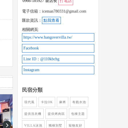
0966-185927 葵店長
打電話
電子信箱：iceman780331@gmail.com
匯款資訊：
點我查看
相關網頁:
https://www.hangovervilla.tw/
Facebook
Line ID：@110kbchg
Instagram
民宿分類
現代風
卡拉OK
麻將
有戲水池
提供洗衣機
提供烤肉區
包棟主題
next
VILLA泳池
獨棟別墅
寵物友好