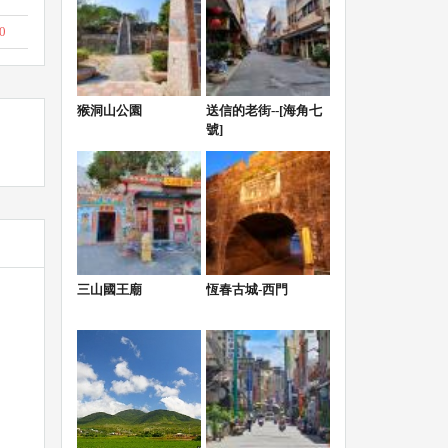
0
猴洞山公園
送信的老街--[海角七
號]
三山國王廟
恆春古城-西門