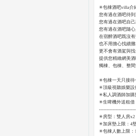
✳包棟酒吧villa
您有過在酒吧待到
您有過在酒吧自己
您有過在酒吧隨心
在宿醉酒吧既沒有
也不用擔心找續攤
更不會有酒駕與找
提供您精緻網美酒
獨棟、包棟、整間
✳包棟一天只接待
✳頂級視聽娛樂設
✳私人調酒師加購
✳生啤機外送租借 
------------------------
✳房型：雙人房x2
✳加床墊上限：4
✳包棟人數上限：1