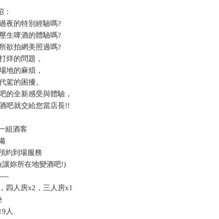
介紹：
過夜的特別經驗嗎?
壓生啤酒的體驗嗎?
所欲拍網美照過嗎?
打烊的問題，
場地的麻煩，
代駕的困擾。
吧的全新感受與體驗，
酒吧就交給您當店長!!
一組酒客
備
預約到場服務
(讓妳所在地變酒吧!)
----
，四人房x2，三人房x1
墊
9人