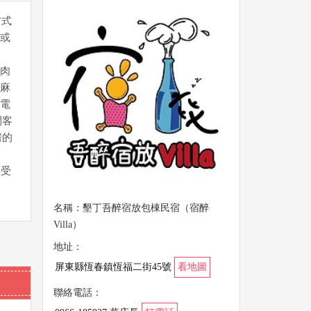
方式
或
肉
麻
電
間客
房的
享受
名稱：墾丁吾醉宿放包棟民宿（宿醉
Villa）
地址：
屏東縣恆春鎮恆福二街45號
看地圖
聯絡電話：