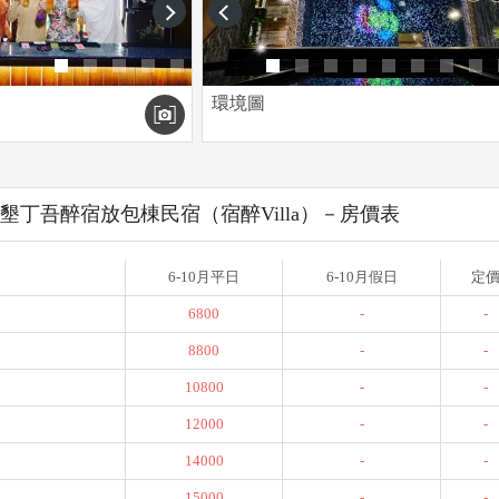
next
prev
環境圖
墾丁吾醉宿放包棟民宿（宿醉Villa）－房價表
6-10月平日
6-10月假日
定
6800
-
-
8800
-
-
10800
-
-
12000
-
-
14000
-
-
15000
-
-