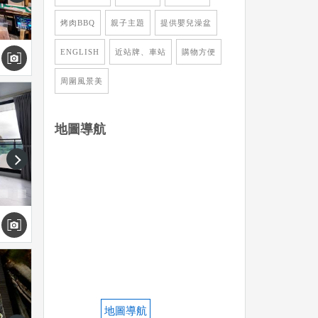
烤肉BBQ
親子主題
提供嬰兒澡盆
ENGLISH
近站牌、車站
購物方便
周圍風景美
地圖導航
next
地圖導航