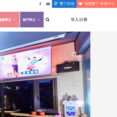
墾丁民宿
我愛墾丁-售票中心
悠遊
悠遊
墾丁
墾丁
登入/註冊
遊樂導引
熱門單元
粉絲
影片
團
介紹