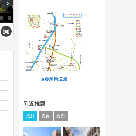
next
價
恆春鎮街道圖
附近推薦
景點
美食
遊樂