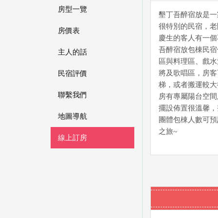
房型一覽
墾丁吾醉宿放是一
很特別的民宿，老
房價表
慶生的客人有一個
吾醉宿放包棟民宿
主人的話
區與料理區、戲水
將及歌唱區，房客
民宿評價
梯，或者搬運較大
聯繫我們
房有專屬陽台空間
擺設佈置很溫馨，
地圖導航
團體包棟人數可預訂
之旅~
線上訂房