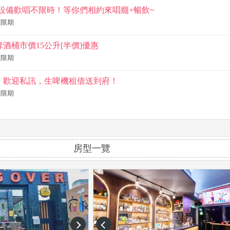
設備歡唱不限時！等你們相約來唱癮+暢飲~
~無限期
酒桶市價15公升[半價]優惠
~無限期
，歡迎私訊，生啤機租借送到府！
~無限期
房型一覽
next
prev