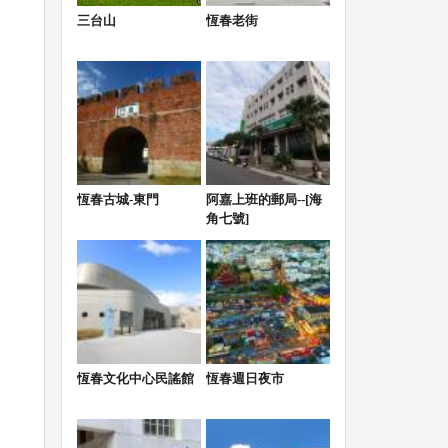
三台山
恆春老街
恆春古城-東門
阿嘉上班的郵局--[海
角七號]
恆春文化中心民謠館
恆春週日夜市