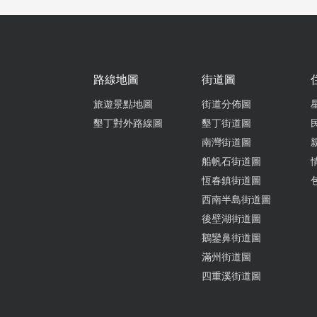
餐點多樣
棒，肉燥
春街上用
路線地圖
街道圖
旅遊景點地圖
街道分佈圖
墾丁對外路線圖
墾丁街道圖
南灣街道圖
豬三寶麵
船帆石街道圖
血超讚，
恆春鎮街道圖
西南半島街道圖
後壁湖街道圖
鵝鑾鼻街道圖
滿州街道圖
一般的麵
四重溪街道圖
價而言算
則是離立