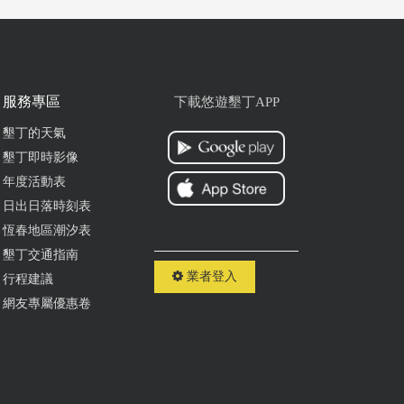
恆
ogle
服務專區
下載悠遊墾丁APP
墾丁的天氣
墾丁即時影像
年度活動表
的米
日出日落時刻表
恆春地區潮汐表
ogle
墾丁交通指南
業者登入
行程建議
網友專屬優惠卷
物
較