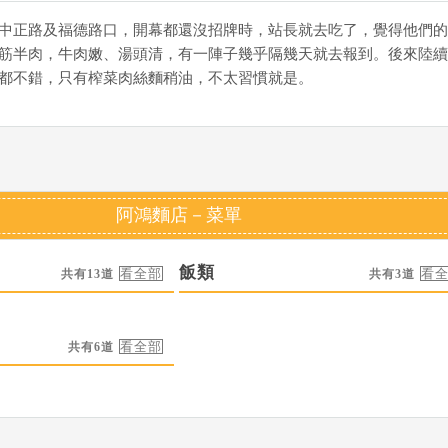
中正路及福德路口，開幕都還沒招牌時，站長就去吃了，覺得他們的
筋半肉，牛肉嫩、湯頭清，有一陣子幾乎隔幾天就去報到。後來陸續
都不錯，只有榨菜肉絲麵稍油，不太習慣就是。
阿鴻麵店－菜單
飯類
共有13道
共有3道
共有6道