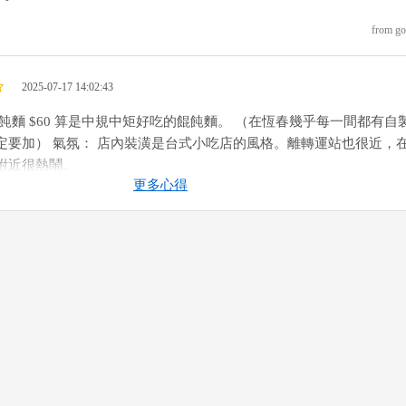
from go
2025-07-17 14:02:43
餛飩麵 $60 算是中規中矩好吃的餛飩麵。 （在恆春幾乎每一間都有自
定要加） 氣氛： 店內裝潢是台式小吃店的風格。離轉運站也很近，
附近很熱鬧。
更多心得
from go
2025-05-26 23:13:32
口味不錯，滷排骨鹹度可增加一些
from go
2025-04-16 09:51:06