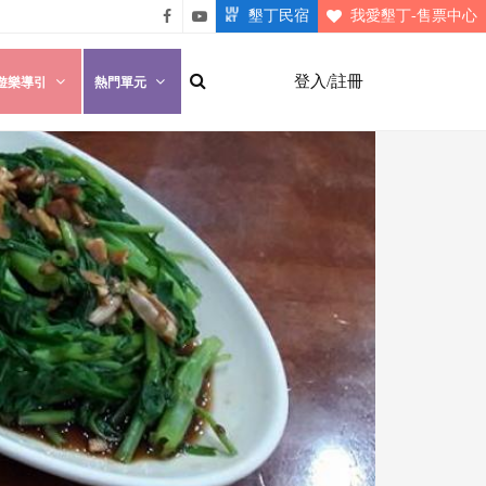
墾丁民宿
我愛墾丁-售票中心
悠遊
悠遊
墾丁
墾丁
登入/註冊
遊樂導引
熱門單元
粉絲
影片
團
介紹