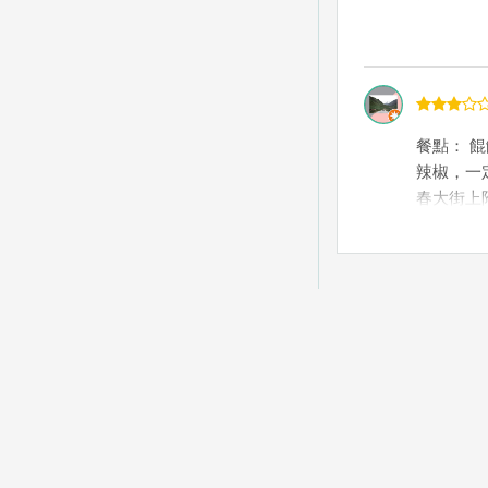
餐點： 
辣椒，一
春大街上
份量足，