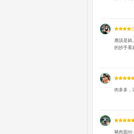
應該是鎮
的抄手看
肉多多，
豬肉面80