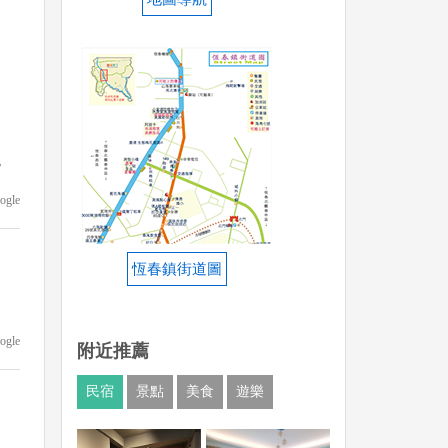
。
ogle
恆春鎮街道圖
ogle
附近推薦
民宿
景點
美食
遊樂