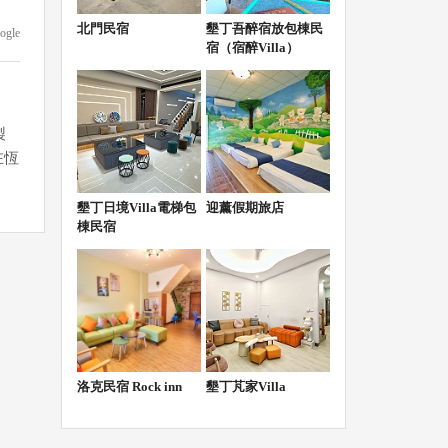
北門民宿
墾丁吾醉宿放包棟民
ogle
宿（宿醉Villa）
製
在恆
墾丁日境Villa電梯包
迎薰假期旅店
ogle
棟民宿
ogle
洛克民宿 Rock inn
墾丁芃家Villa