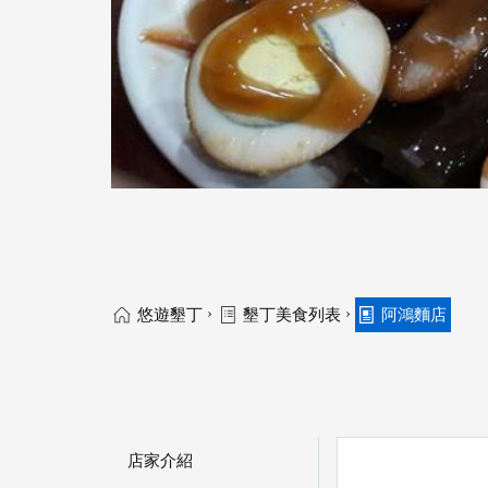
›
›
悠遊墾丁
墾丁美食列表
阿鴻麵店
店家介紹