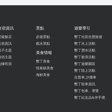
可選輪著吃，牛肉麵讚，湯頭也不錯是我熟悉的家鄉味，豬腿,排骨飯
飯香，水餃飽滿味美，小菜夠味...，價格也都實在，服務態度親切，
餐喜愛的店家之一。
from go
住宿資訊
景點
遊樂導引
星級飯店
必遊景點
墾丁社區生態旅遊
2024-12-01 15:24:56
民宿資訊
戲水景點
墾丁水上活動
親子主題
墾丁潛水活動
應該是我第一次看過，忍不住來吃一下，麵很多，味道很家常 小菜
美食情報
情侶主題
墾丁衝浪活動
很值得推推
墾丁美食
包棟民宿
墾丁遊樂園區
from go
恆春鎮美食
墾丁陸上活動
海鮮美食
吉普車,沙灘車
2024-10-21 15:22:14
墾丁租車資訊
墾丁包車、導覽
店，麵條軟而不爛，風味具有麵店該有的水準，份量算多，以這裡的
墾丁紀念品&伴手禮
是划算，來墾丁不想花大錢吃飯，可以選擇這間麵店。與其他麵店比
體停車場較近，也算是有地利之便。