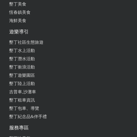
墾丁美食
恆春鎮美食
2018-01-23 14:52:44
海鮮美食
民宿很新又乾淨，住起來非常非常舒服。客廳寬闊，
遊樂導引
每間房間都不一樣，很漂亮。老闆很親切，又好客。
來墾丁恆春旅遊的朋友，大力推薦此民宿喔！
墾丁社區生態旅遊
墾丁水上活動
墾丁潛水活動
2018-01-17 16:13:20
墾丁衝浪活動
墾丁遊樂園區
太讚了
墾丁陸上活動
吉普車,沙灘車
墾丁租車資訊
2018-01-17 14:20:11
墾丁包車、導覽
強力推薦 房間環境都都很舒適~讚
墾丁紀念品&伴手禮
服務專區
2018-01-16 19:30:08