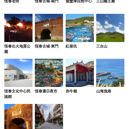
恆春老街
恆春古城-南門
龍鑾潭自然中心
三山國王廟
2018-02-10 08:42:04
真的很讚 全新民宿 cp值超高 下次來墾丁還會來住
2018-02-08 23:26:50
恆春出火地質公
恆春古城-東門
紅柴坑
三台山
園
超推~住在這裡那麼多天，真的覺得非常舒適，而且
每間房間的主題都好可愛。這裡很新很乾淨，設備也
很周全。下次和同學來屏東也要來住這裡包棟啊
2018-02-08 23:12:34
恆春文化中心民
恆春週日夜市
赤牛嶺
山海漁港
謠館
超讚的 老闆超帥又年輕人真的很nice^o^ 每個房間都
有自己的風格和特色 交通又方便 反正我很喜歡就對
了啦 下次來屏東我一定還會來住這！！！