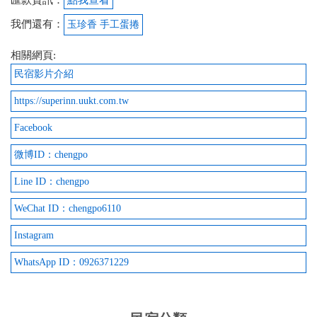
我們還有：
玉珍香 手工蛋捲
2024-11-16 15:16:38
相關網頁:
剛好住隔壁民宿，但老闆人很好心的借wifi 使用，相
民宿影片介紹
信老闆對客人一定超級nice～下次來一定光顧！
https://superinn.uukt.com.tw
from google
Facebook
2024-09-25 18:41:29
微博ID：chengpo
已經入住第二次 所有設備都更升級了 房間也簡單乾
Line ID：chengpo
淨舒適 老闆人非常好非常客氣 回覆訊息也很快速 民
WeChat ID：chengpo6110
宿地點也不錯 去附近景點都蠻近的 下次來墾丁一樣
會再來住 推推
Instagram
from google
WhatsApp ID：0926371229
2024-08-13 20:49:45