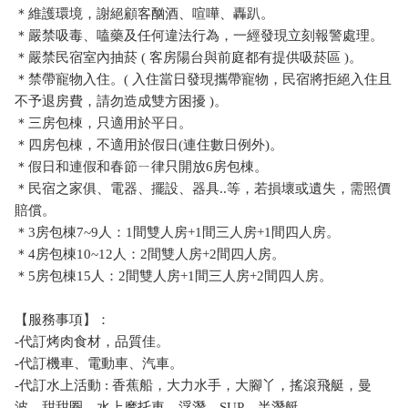
＊維護環境，謝絕顧客酗酒、喧嘩、轟趴。
＊嚴禁吸毒、嗑藥及任何違法行為，一經發現立刻報警處理。
＊嚴禁民宿室內抽菸 ( 客房陽台與前庭都有提供吸菸區 )。
＊禁帶寵物入住。( 入住當日發現攜帶寵物，民宿將拒絕入住且
不予退房費，請勿造成雙方困擾 )。
＊三房包棟，只適用於平日。
＊四房包棟，不適用於假日(連住數日例外)。
＊假日和連假和春節ㄧ律只開放6房包棟。
＊民宿之家俱、電器、擺設、器具..等，若損壞或遺失，需照價
賠償。
＊3房包棟7~9人：1間雙人房+1間三人房+1間四人房。
＊4房包棟10~12人：2間雙人房+2間四人房。
＊5房包棟15人：2間雙人房+1間三人房+2間四人房。
【服務事項】：
-代訂烤肉食材，品質佳。
-代訂機車、電動車、汽車。
-代訂水上活動 : 香蕉船，大力水手，大腳丫，搖滾飛艇，曼
波，甜甜圈，水上摩托車，浮潛，SUP、半潛艇。