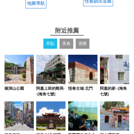
恆春鎮街道圖
地圖導航
2019-07-07 11:09:08
非常值得推的民宿～乾淨新穎舒適～有家的感覺～重
點是老闆人也超好超親切的
附近推薦
景點
美食
遊樂
2018-06-28 20:02:03
老闆很nice房間很乾淨設備很齊全
2018-05-22 23:43:29
猴洞山公園
阿嘉上班的郵局-
恆春古城-北門
阿嘉的家--[海角
-[海角七號]
七號]
年輕的民宿老闆，待人很親切，服務又週到。民宿非
常的乾淨又舒服，尤其是客廳好大好寬敞。大大的烤
肉區和專業的烤肉架，既方便又好用。全新的民宿，
真的大推！