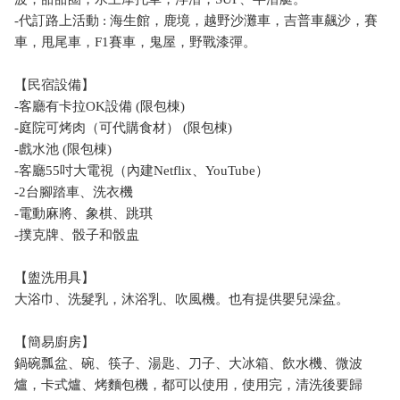
-代訂路上活動 : 海生館，鹿境，越野沙灘車，吉普車飆沙，賽
車，甩尾車，F1賽車，鬼屋，野戰漆彈。
【民宿設備】
-客廳有卡拉OK設備 (限包棟)
-庭院可烤肉（可代購食材） (限包棟)
-戲水池 (限包棟)
-客廳55吋大電視（內建Netflix、YouTube）
-2台腳踏車、洗衣機
-電動麻將、象棋、跳琪
-撲克牌、骰子和骰盅
【盥洗用具】
大浴巾、洗髮乳，沐浴乳、吹風機。也有提供嬰兒澡盆。
【簡易廚房】
鍋碗瓢盆、碗、筷子、湯匙、刀子、大冰箱、飲水機、微波
爐，卡式爐、烤麵包機，都可以使用，使用完，清洗後要歸