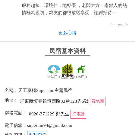
服務超棒，環境佳，地點優 ，老闆大方，南部人的熱
情極為親切，親友們都很放鬆享受，謝謝招待～
from google
更多心得
2025-06-01 12:33:38
民宿基本資料
老闆人好 好說話 景點的問題也都可以問 裡面很多東
西（餐具等）都可供使用 室內可以唱歌 室外可以烤
肉 很推薦家族旅遊的去處～
from google
名稱：天工享棧Super Inn主題民宿
地址：
2024-12-01 16:32:17
屏東縣恆春鎮恆西路33巷123弄6號
看地圖
環境舒適，地點絕佳，老闆人超好，持續保持聯繫，
聯絡電話：
0926-371229 鄭先生
打電話
已經計劃下次再度入住
電子信箱：superinn94@gmail.com
from google
匯款資訊：
點我查看