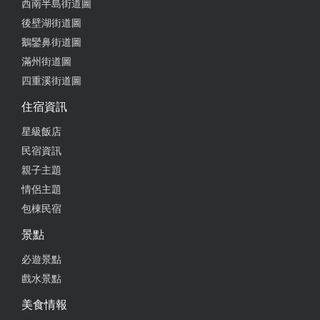
西南半島街道圖
後壁湖街道圖
鵝鑾鼻街道圖
2018-01-31 09:18:55
滿州街道圖
真的很喜歡這一間全新的民宿 乾淨 舒適 老闆人超好
四重溪街道圖
住過真的還會想再去 會懷念耶
住宿資訊
星級飯店
民宿資訊
2018-01-30 00:26:32
親子主題
全新民宿，又新又漂亮，舒適又乾淨，我們包棟住
情侶主題
宿，晚上還可以在門口烤肉，cp值很高，難得這麼新
包棟民宿
的民宿，過年我們還要去住，我真心推薦!
景點
必遊景點
2018-01-23 21:36:38
戲水景點
嗨 很不錯
美食情報