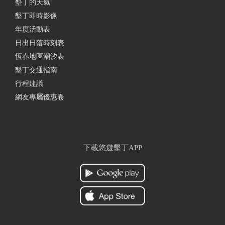
墾丁的天氣
墾丁即時影像
乾淨、衛生、環境優美，下次出差還會選擇這裡的。
年度活動表
日出日落時刻表
恆春地區潮汐表
2018-01-16 19:09:10
墾丁交通指南
房間乾淨、環境寧靜優美、 很多小細節非常用心、絕
行程建議
對會再回來這個地方 放鬆身心強烈推薦來此渡假
網友專屬優惠卷
2018-01-16 19:05:10
下載悠遊墾丁APP
跟家一樣的感覺 , 應該說比家更像家