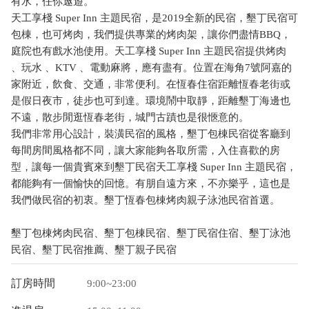
有水，任你遨遊。
天工享棧 Super Inn 主題民宿，是2019全新的民宿，墾丁民宿可
包棟，也可烤肉，我們提供專業的烤肉架，讓你們盡情BBQ，
庭院也有戲水池使用。天工享棧 Super Inn 主題民宿提供烤肉
、玩水 、KTV 、電動麻將，應有盡有。位置在海角7號阿嘉的
家附近，飲食、交通，非常便利。在恆春住宿距離恆春老街或
是假日夜市，徒步也可到達。環境鬧中取靜，距離墾丁海邊也
不遠，散步閒逛恆春老街，城門古蹟也是很愜意的。
我們非常用心設計，裝潢民宿的風格，墾丁包棟民宿從客廳到
每間房間風格都不同，讓大家能夠各取所需，入住喜歡的房
型，讓每一個貴賓來到墾丁民宿天工享棧 Super Inn 主題民宿，
都能夠有一個愉快的回憶。有朋自遠方來，不亦樂乎，這也是
我們做民宿的初衷。墾丁恆春包棟烤肉親子泳池民宿首選。
墾丁包棟烤肉民宿、墾丁包棟民宿、墾丁民宿住宿、墾丁泳池
民宿、墾丁民宿推薦、墾丁親子民宿
訂房時間
9:00~23:00