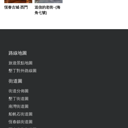
恆春古城-西門
送信的老街--[海
2018-02-08 22:07:56
角七號]
這間民宿裝潢很新且頗溫馨的，住這裡有種待在家中
的舒適感；且民宿老闆非常用心周到，所有設備應有
盡有，連專業的烤肉架即檯組都準備好了！我和家人
都感到相當滿意。下次來恆春，我們一定會選擇來下
榻這樣一間優質民宿。
路線地圖
旅遊景點地圖
2018-02-08 20:58:34
墾丁對外路線圖
很棒的民宿 值得推薦 空間寬敞舒適 房間也很有特色
街道圖
街道分佈圖
墾丁街道圖
2018-02-04 11:13:32
南灣街道圖
好棒的民宿，來墾丁恒春一定要過來這裡住宿，房間
船帆石街道圖
好漂亮，又無敵乾淨，不來這裡住一下，太對不起自
恆春鎮街道圖
己了， 大大推喔。