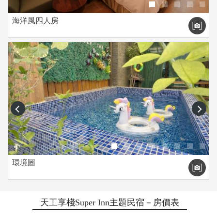
海洋風四人房
prev
next
環境圖
天工享棧Super Inn主題民宿－房價表