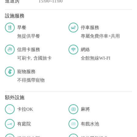
進退房
15:00~11:00
設施服務
早餐
停車服務
無提供早餐
專屬免費停車+共用
信用卡服務
網絡
可刷卡, 含國旅卡
全館無線WI-FI
寵物服務
不得攜帶寵物
額外設施
卡拉OK
麻將
有庭院
有戲水池