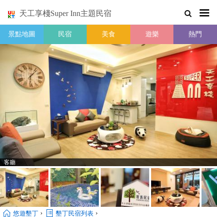
天工享棧Super Inn主題民宿
景點地圖
民宿
美食
遊樂
熱門
客廳
›
›
悠遊墾丁
墾丁民宿列表