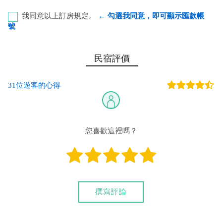
我同意以上訂房規定。
← 勾選我同意，即可顯示匯款帳
號
永和郵局 代號：700 局號：0311646 帳號：1530464
民宿評價
戶名：鄭博仁
31位遊客的心得
您也可以利用這幾個常用的網路ATM匯款： [
郵局ATM
]、 [
彰銀
ATM
]、 [
一銀ATM
]
(以上三個銀行網路ATM只是方便網友直接連結，並不代表民
宿有提供該銀行匯款帳號喔。) 匯入任何款項後，請記得與業者
您喜歡這裡嗎？
連絡喔！
撰寫評論