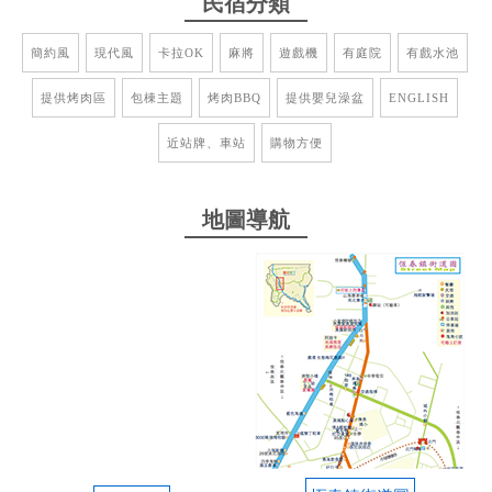
民宿分類
謝謝老闆住宿前就一直與我們保持聯繫，對於我們需
求都有積極回覆，房間及空間都有很足夠，也很乾
簡約風
現代風
卡拉OK
麻將
遊戲機
有庭院
有戲水池
淨，位置也在很市區，要買酒買吃的很方便！ 有機會
提供烤肉區
一定還要帶親戚朋友來入住！
包棟主題
烤肉BBQ
提供嬰兒澡盆
ENGLISH
近站牌、車站
購物方便
from google
2024-07-18 00:28:46
地圖導航
價格真的很讚，都懷疑老闆到底有沒有賺到錢了，設
備也很棒，大家都玩得很開心，來墾丁一定要來住這
間！
from google
2021-08-20 02:33:41