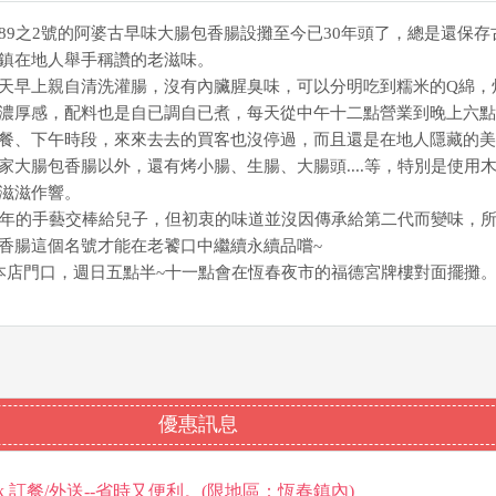
89之2號的阿婆古早味大腸包香腸設攤至今已30年頭了，總是還保存
鎮在地人舉手稱讚的老滋味。
天早上親自清洗灌腸，沒有內臟腥臭味，可以分明吃到糯米的Q綿，
濃厚感，配料也是自已調自已煮，每天從中午十二點營業到晚上六點
餐、下午時段，來來去去的買客也沒停過，而且還是在地人隱藏的美
家大腸包香腸以外，還有烤小腸、生腸、大腸頭....等，特別是使用
滋滋作響。
0年的手藝交棒給兒子，但初衷的味道並沒因傳承給第二代而變味，
香腸這個名號才能在老饕口中繼續永續品嚐~
本店門口，週日五點半~十一點會在恆春夜市的福德宮牌樓對面擺攤
優惠訊息
kkkk 訂餐/外送--省時又便利。(限地區：恆春鎮內)