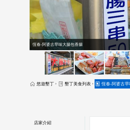
恆春-阿婆古早味大腸包香腸
›
›
悠遊墾丁
墾丁美食列表
恆春-阿婆古
店家介紹