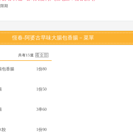
~無限期
恆春-阿婆古早味大腸包香腸－菜單
共有15道
腸包香腸
1份80
腸
1份50
腸
3串60
水餃
1份90