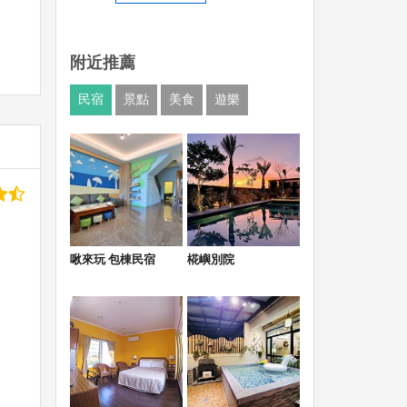
附近推薦
民宿
景點
美食
遊樂
啾來玩 包棟民宿
椛嶼別院