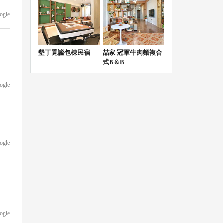
ogle
墾丁覓謐包棟民宿
喆家 冠軍牛肉麵複合
式B＆B
ogle
ogle
ogle