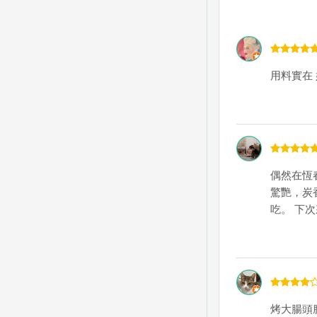
用料實在
偶然在恆
驚艷，炭
吃。 下
烤大腸頭