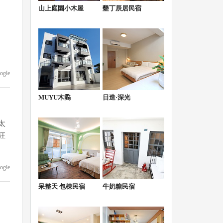
山上庭園小木屋
墾丁辰居民宿
ogle
MUYU木矞
日造·深光
太
狂
ogle
呆整天 包棟民宿
牛奶糖民宿