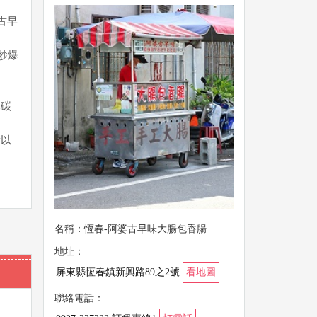
古早
炒爆
木碳
所以
。
名稱：恆春-阿婆古早味大腸包香腸
地址：
屏東縣恆春鎮新興路89之2號
看地圖
聯絡電話：