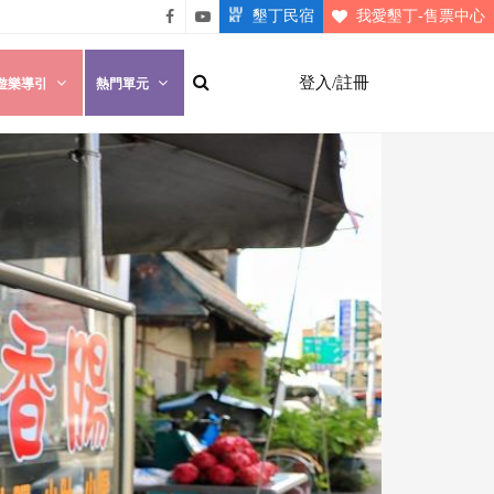
墾丁民宿
我愛墾丁-售票中心
悠遊
悠遊
墾丁
墾丁
登入/註冊
遊樂導引
熱門單元
粉絲
影片
團
介紹