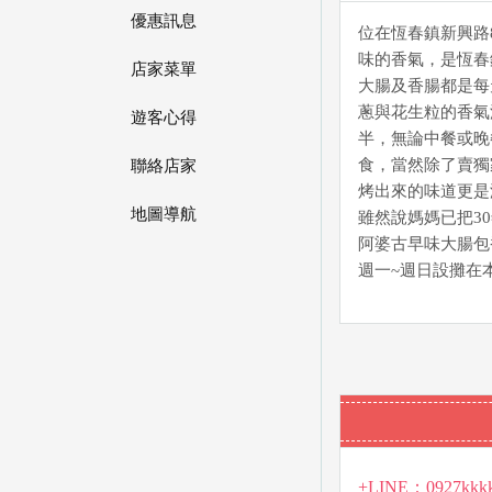
優惠訊息
位在恆春鎮新興路
味的香氣，是恆春
店家菜單
大腸及香腸都是每
蔥與花生粒的香氣
遊客心得
半，無論中餐或晚
食，當然除了賣獨
聯絡店家
烤出來的味道更是
地圖導航
雖然說媽媽已把3
阿婆古早味大腸包
週一~週日設攤在
+LINE：0927