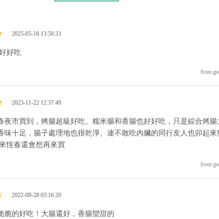
2025-05-18 13:50:33
 好好吃
from go
2023-11-22 12:37:49
春夜市買到，烤腸超級好吃。糯米腸和香腸也好好吃，只是綜合烤腸
香味十足，腸子處理地也很乾淨。連不敢吃內臟的同行友人也卯起來
次來恆春還會想再來買
from go
2022-09-28 03:16:20
脆脆的好吃！大腸還好，香腸蠻甜的