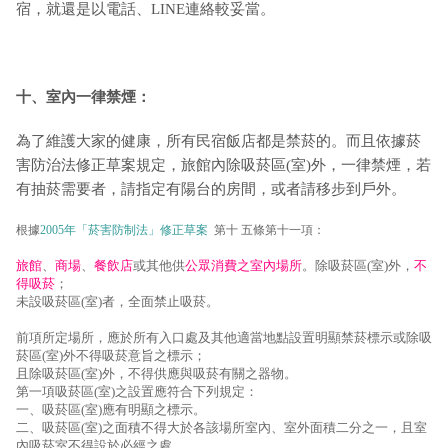
宿，就還是以電話、LINE連絡較妥當。
十、室內一律禁煙：
為了維護大家的健康，所有民宿飯店都是禁菸的。而且依據菸
害防治法修正草案規定，旅館內除吸菸區(室)外，一律禁煙，若
有抽菸需要者，請指定有陽台的房間，或者請移步到戶外。
根據
2005年「菸害防制法」修正草案
第十 五條第十一項：
旅館
、
商場
、
餐飲店
或其他供
公眾消費之室內場所
。除吸菸區(室)外，
不
得吸菸
；
未設吸菸區(室)者，全面禁止吸菸。
前項所定場所，應於所有入口處及其他適當地點設置明顯禁菸標示或除吸
菸區(室)外不得吸菸意旨之標示；
且除吸菸區(室)外，不得供應與吸菸有關之器物。
第一項吸菸區(室)之設置應符合下列規定：
一、吸菸區(室)應有明顯之標示。
二、吸菸區(室)之面積不得大於各該場所室內、室外面積二分之一，且室
內吸菸室不得設於必經之處。