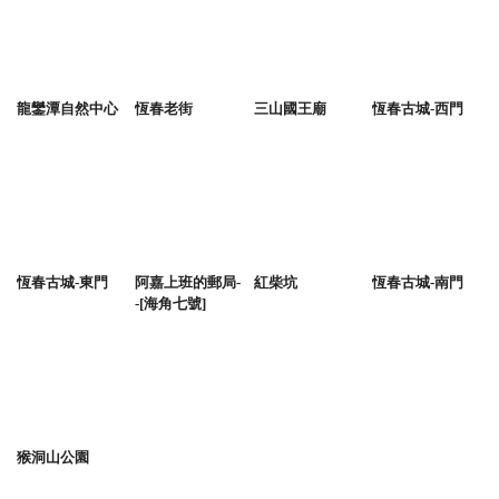
龍鑾潭自然中心
恆春老街
三山國王廟
恆春古城-西門
恆春古城-東門
阿嘉上班的郵局-
紅柴坑
恆春古城-南門
-[海角七號]
猴洞山公園