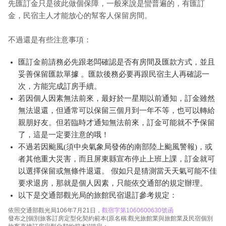
先匯訂金只是彼此做個保障，一般來說是蠻普遍的，有匯訂
金，民宿主人才能放心的幫客人保留房間。
不過還是有些注意事項：
匯訂金前請務必先跟老闆確認是否有房間及匯款方式，並且
妥善保留匯款單據 。匯款後務必要再跟民宿主人再確認一
次，方能完成訂房手續。
若因個人因素無法前來，最好於一星期以前通知，訂金雖然
無法退還，但通常可以保留三個月到一年不等，也可以轉給
親朋好友。但若臨時才通知無法前來，訂金可能就不予保留
了，這是一定要注意的哦！
不過若因颱風(須中央氣象局發佈的南部陸上颱風警報)，或
者其他重大災害，而且屏東縣宣布停止上班上課，訂金就可
以選擇保留或無條件退還。 假如只是猜測當天天氣可能不佳
要求退房，那就是個人因素，只能依交通部的規定辦理。
以下是交通部觀光局的旅館民宿退訂參考規定：
依照交通部觀光局106年7月21日，
觀宿字第1060600630號函
發布之[個別旅客訂房定型化契約範本(原名稱:觀光旅館業與旅館業及民宿個別