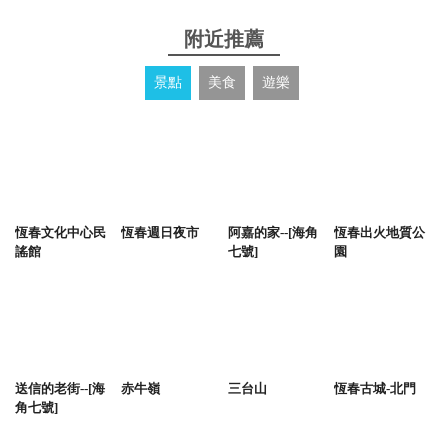
附近推薦
景點
美食
遊樂
恆春文化中心民
恆春週日夜市
阿嘉的家--[海角
恆春出火地質公
謠館
七號]
園
送信的老街--[海
赤牛嶺
三台山
恆春古城-北門
角七號]