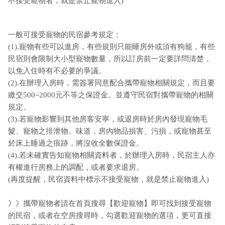
不接受寵物者，就是禁止寵物進入)
一般可接受寵物的民宿參考規定：
(1).寵物有些可以進房，有些規則只能睡房外或須有狗籠，有些
民宿則會限制大小型寵物數量，所以訂房前一定要詳問清楚，
以免入住時有不必要的爭議。
(2).在辦理入房時，需簽署同意配合攜帶寵物相關規定，而且要
繳交500~2000元不等之保證金。並遵守民宿對攜帶寵物的相關
規定。
(3).若寵物影響到其他房客安寧，或退房時於房內發現寵物毛
髮、寵物之排泄物、味道，房內物品損害、污損，或寵物甚至
於床上睡過之痕跡，將沒收全數保證金。
(4).若未確實告知寵物相關資料者，於辦理入房時，民宿主人亦
有權進行房務上的調配，或者要求退房。
(再度提醒，民宿資料中標示不接受寵物，就是禁止寵物進入)
》》攜帶寵物者請在首頁搜尋【歡迎寵物】即可找到接受寵物
的民宿，或者在空房搜尋時，勾選歡迎寵物的選項，更可直接