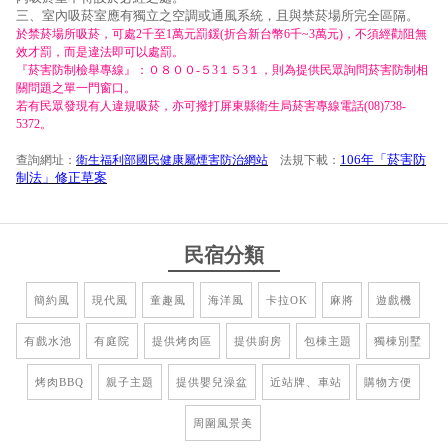
三、室內吸菸室應有獨立之空調或通風系統，且與禁菸場所完全區隔。
於禁菸場所吸菸，可處2千至1萬元罰鍰(折合新台幣6千~3萬元)，不須經勸阻無
效才罰，而是違法即可以處罰。
『菸害防制檢舉專線』：０８００-５3１５3１，則為提供民眾詢問菸害防制相
關問題之單一門窗口。
若有民眾發現有人違規吸菸，亦可撥打屏東縣衛生局菸害專線電話(08)738-
5372。
106年「菸害防
查詢網址：
衛生福利部國民健康屬煙害防治網站
法規下載：
制法」修正草案
民宿分類
簡約風
現代風
童趣風
海洋風
卡拉OK
麻將
遊戲機
有戲水池
有庭院
提供烤肉區
提供廚房
包棟主題
獨棟別墅
烤肉BBQ
親子主題
提供嬰兒澡盆
近站牌、車站
購物方便
周圍風景美