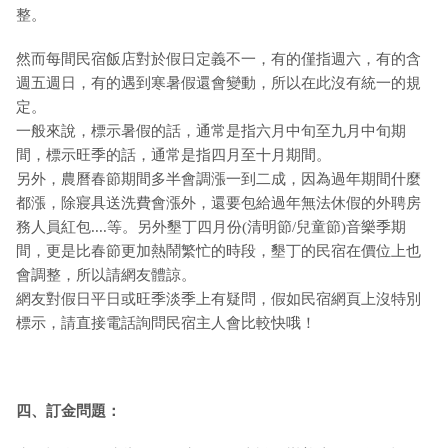
整。
然而每間民宿飯店對於假日定義不一，有的僅指週六，有的含
週五週日，有的遇到寒暑假還會變動，所以在此沒有統一的規
定。
一般來說，標示暑假的話，通常是指六月中旬至九月中旬期
間，標示旺季的話，通常是指四月至十月期間。
另外，農曆春節期間多半會調漲一到二成，因為過年期間什麼
都漲，除寢具送洗費會漲外，還要包給過年無法休假的外聘房
務人員紅包....等。另外墾丁四月份(清明節/兒童節)音樂季期
間，更是比春節更加熱鬧繁忙的時段，墾丁的民宿在價位上也
會調整，所以請網友體諒。
網友對假日平日或旺季淡季上有疑問，假如民宿網頁上沒特別
標示，請直接電話詢問民宿主人會比較快哦！
四、訂金問題：