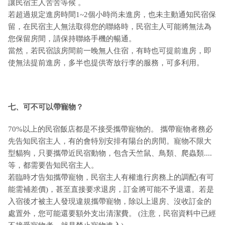
讓民宿主人苦苦等候 。
若超過規定進房時間1~2個小時尚未進房，也未主動通知民宿保
留，在民宿主人無法取得您的聯絡時，民宿主人可能將無法為
您保留房間，請保持聯絡手機的暢通。
當然，若民宿該房間前一晚無人住宿，有時也可提前進房，即
使無法提前進房，多半也提供寄放行李的服務，可多利用。
七、可不可以帶寵物？
70%以上的民宿飯店都是不接受攜帶寵物的。 攜帶寵物者務必
先告知民宿主人，有的會特別安排有陽台的房間。寵物不限大
型貓狗，只要攜帶近民宿動物，包含天竺鼠、鳥類、爬蟲類....
等，都需要告知民宿主人。
若臨時才告知攜帶寵物，民宿主人有權進行房務上的調配(有可
能需補差價)，甚至直接要求退房，訂金將可能不予退還。若是
入宿後才被主人發現違規攜帶寵物，除以上退房、沒收訂金的
處置外，您可能還要額外支出清潔費。 (注意，民宿資料中已經