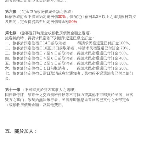
旅客直接訂房定型化契約範本)]規定：
第六條
（ 定金或預收房價總金額之收取）
民宿收取訂金不得逾約定總房價
30%
，但預定住宿日為3日以上之連續假日前夕
及期間，定金得提高至約定房價總金額
50%
第七條
(旅客退訂時定金或預收房價總金額之退還)
旅客解約時，得要求民宿依下列標準返還已繳之訂金：
一、旅客於預定住宿日14日前取消者， 得請求民宿退還已付訂金100%。
二、旅客於預定住宿日10至13日前取消者，得請求民宿退還已付訂金 70%。
三、旅客於預定住宿日７至９日前取消者，得請求民宿退還已付訂金 50%。
四、旅客於預定住宿日４至６日前取消者，得請求民宿退還已付訂金 40%。
五、旅客於預定住宿日２至３日前取消者，得請求民宿退還已付訂金 30%。
六、旅客於預定住宿日１日前取消者， 得請求民宿退還已付訂金 20%。
七、旅客於預定住宿日當日取消或怠於通知者，民宿得不退還旅客已付全部訂
金。
第十一條
（不可歸責於雙方當事人之處理）
因停班停課、須乘坐之交通航班停駛等不可抗力或其他不可歸責於民宿、旅客
雙方之事由，致契約無法履行者，民宿應即無息返還旅客已支付之全部定金
（或預收房價總金額）及其他費用。
五、關於加人：