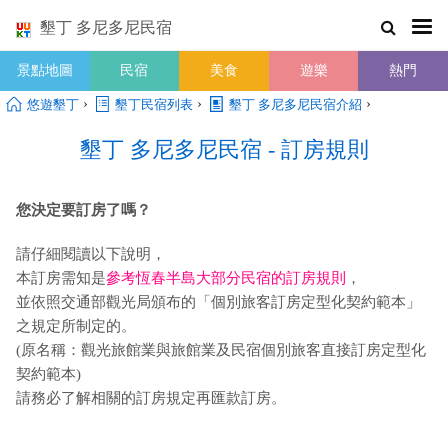
墾丁 多尼多尼民宿
景點地圖
民宿
美食
遊樂
熱門
›
›
›
悠遊墾丁
墾丁民宿列表
墾丁 多尼多尼民宿介紹
墾丁 多尼多尼民宿 - 訂房規則
您決定要訂房了嗎？
請仔細閱讀以下說明，
本訂房需知是
參考恆春半島大部分民宿的訂房規則
，
並依照交通部觀光局頒布的「個別旅客訂房定型化契約範本」
之規定所制定的。
(原名稱：觀光旅館業與旅館業及民宿個別旅客直接訂房定型化
契約範本)
請務必了解相關的訂房規定再匯款訂房。