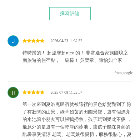
撰寫評論
2026-04-23 11:32:32
特特讚的！ 超溫馨超nice 的！ 非常適合家族國境之
南旅遊的住宿點，一級棒！ 吳榮章、陳怡如全家
from google
2025-07-08 11:22:57
第一次來到夏洛克民宿就被這裡的景色給驚豔到了 除
了有壯闊的山景，綠草如茵的田園景觀，還有個漂亮
的水池讓小朋友可以餵鴨撈魚，孩子玩到樂此不疲 ，
最意外的是還有一個乾淨的泳池，讓孩子能在炎熱的
酷暑享受清涼 老闆、老闆娘很親切，服務很貼心，夏