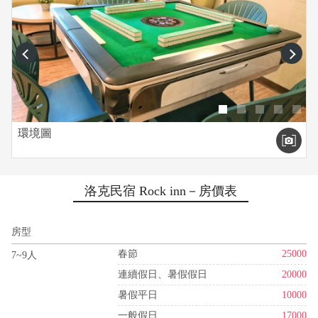
prev
next
環境圖
洛克民宿 Rock inn－房價表
房型
春節
25000
7~9人
連續假日、暑假假日
20000
暑假平日
10000
一般假日
17000