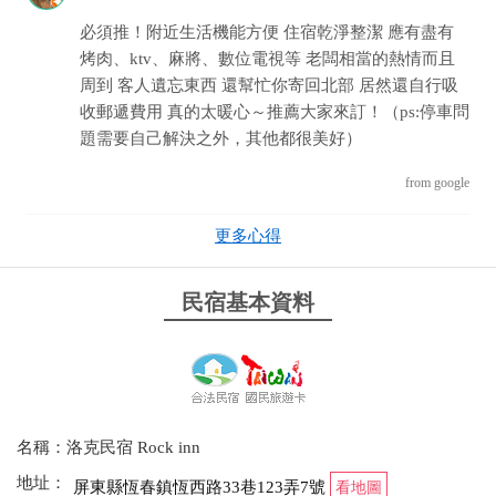
必須推！附近生活機能方便 住宿乾淨整潔 應有盡有
烤肉、ktv、麻將、數位電視等 老闆相當的熱情而且
周到 客人遺忘東西 還幫忙你寄回北部 居然還自行吸
收郵遞費用 真的太暖心～推薦大家來訂！（ps:停車問
題需要自己解決之外，其他都很美好）
from google
更多心得
2024-11-15 20:54:42
環境舒適 裡面該有的都有什麼都很好 老闆人也很好
民宿基本資料
下次一定還會再去
from google
2024-08-06 20:52:04
名稱：洛克民宿 Rock inn
民宿裝潢的很溫暖 房東夫妻很親切 聽到小孩要玩
地址：
屏東縣恆春鎮恆西路33巷123弄7號
看地圖