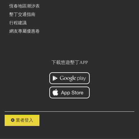
推推
恆春地區潮汐表
墾丁交通指南
行程建議
2021-02-22 15:49:59
網友專屬優惠卷
很棒的民宿，乾淨舒適且房間大，有美式烤爐、
KTV、麻將，設備齊全 我們一家人在這住了愉快四天
三夜的假期，地點方便在恆春鎮內，近老街，可步行
下載悠遊墾丁APP
到古城門，到白沙海邊，懇丁車程也15分左右，民宿
主人非親切好客，有國境之南的熱情，停車也方便，
大力推薦，下次會再來住，很棒的民宿。
2021-02-22 10:59:56
非常好，非常放鬆的地方，讚！
業者登入