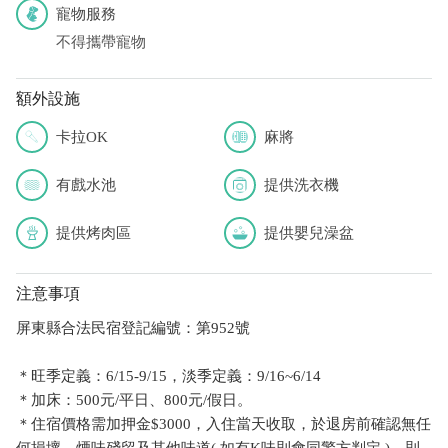
寵物服務
不得攜帶寵物
額外設施
卡拉OK
麻將
有戲水池
提供洗衣機
提供烤肉區
提供嬰兒澡盆
注意事項
屏東縣合法民宿登記編號：第952號
＊旺季定義：6/15-9/15，淡季定義：9/16~6/14
＊加床：500元/平日、800元/假日。
＊住宿價格需加押金$3000，入住當天收取，於退房前確認無任
何損壞、煙味殘留及其他味道( 如有K味則會同警方判定 )，則