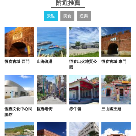
附近推薦
有麻將桌、PS5可以玩，還能烤肉！房間乾淨整齊！
景點
美食
遊樂
老闆親切貼心。 歡迎大家來墾丁的時候入住此民
宿！！
from google
2022-06-06 04:51:10
恆春古城-西門
山海漁港
恆春出火地質公
恆春古城-東門
園
民宿很溫馨有家的感覺，住起來也很舒適又乾淨，很
適合一家老小或朋友出遊的住宿，唱歌、遊戲機、烤
肉、自己煮 樣樣都有，夜晚也很寧靜
2022-05-08 00:36:54
恆春文化中心民
恆春老街
赤牛嶺
三山國王廟
謠館
民宿環境非常乾淨、舒適！空間也很大！還有提供
PS5！！其中一款跳舞遊戲很適合飯後、酒後大家一
起來動一動