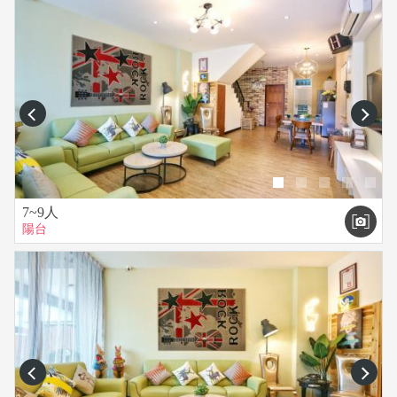
prev
next
7~9人
陽台
prev
next