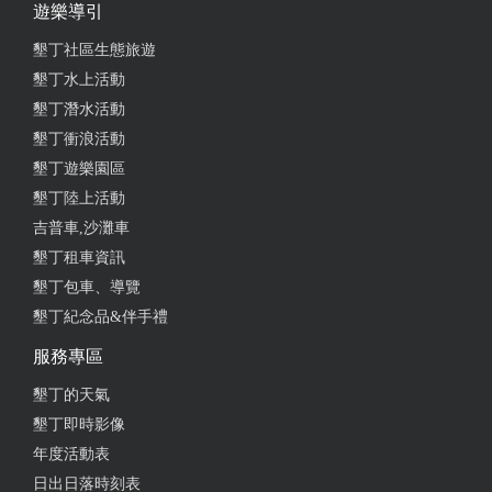
遊樂導引
宿！
墾丁社區生態旅遊
墾丁水上活動
2021-03-06 15:11:37
墾丁潛水活動
墾丁衝浪活動
民宿環境超讚，CP質超高，臨時跟朋友約墾丁，誤打
墾丁遊樂園區
誤撞找到這間民宿，老闆很nice，還推薦我們景點及
墾丁陸上活動
美食，整棟房子跟家一樣很溫馨，很適合家庭一家大
小或是朋友情侶一起來，裡面設備有卡啦ok、烤肉
吉普車,沙灘車
爐、麻將...超多設備可以使用，來墾丁找住宿一定要
墾丁租車資訊
來找洛克民宿，已經成為口袋名單的一間民宿，大家
墾丁包車、導覽
真的不要錯過了，超推
墾丁紀念品&伴手禮
服務專區
2021-02-28 13:14:56
墾丁的天氣
墾丁即時影像
民宿超乾淨的！枕頭好睡到想買回台北～ ⚠️重點⚠️ 離
年度活動表
鈕扣倉庫走路五分鐘就到！ 老闆超級可愛～～ 也推
日出日落時刻表
薦好多適合拍照的景點 大家不要錯過了❤❤ 洛克民宿