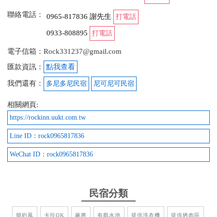
水，立馬協助充氣裝水 KTV無限唱，16蹲跳起來 三
聯絡電話：
缺一最佳自動洗牌機 小小失落，中獎碰到恆春半夜停
0965-817836 謝先生
打電話
電20分
0933-808895
打電話
from google
電子信箱：Rock331237@gmail.com
匯款資訊：
點我查看
2023-02-16 00:16:12
我們還有：
多尼多尼民宿
尼可尼可民宿
上週剛和家人去了一趟 1.四層建物，共5間套房，1間
相關網頁:
雅房，房間宽敞，非常潔淨。 2.1樓有流理台，清洗
https://rockinn.uukt.com.tw
疏果，食物非常方便，客廳寬敞潔淨，一塵不染，還
有麻將桌方便住宿客户休閒娛樂， 3.前院備有長方形
Line ID：rock0965817836
餐桌及烤肉架以備客户不時之需。 4.民宿主人是個30
歲出頭有潔癖的小帥哥，非常笑臉，親切，服務態度
WeChat ID：rock0965817836
積極週到，保証你一定會感到滿意。 5.2/6,7兩日我們
5家人採包楝方式，住了兩個晚上，感到非常方便和
滿意。
民宿分類
from google
簡約風
卡拉OK
麻將
有戲水池
提供洗衣機
提供烤肉區