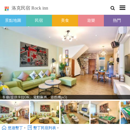
洛克民宿 Rock inn
景點地圖
民宿
美食
遊樂
熱門
客廳(提供卡拉OK、電動麻將、遊戲機ps5)
›
›
悠遊墾丁
墾丁民宿列表