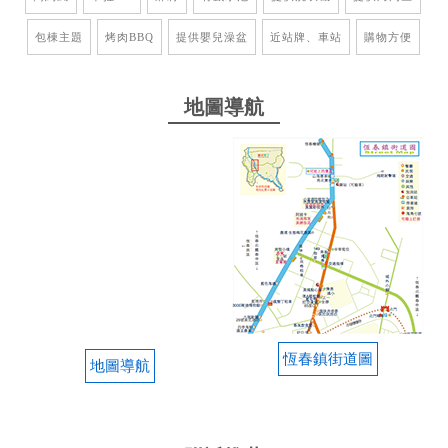
包棟主題
烤肉BBQ
提供嬰兒澡盆
近站牌、車站
購物方便
2023-02-10 09:11:33
環境清潔優雅，非常有家的感覺，老闆夫妻待人親
地圖導航
切，猶如親朋好友的交流，老闆的帥哥兒子熱心的服
務，絕對讓你的渡假之旅不虛此行，住洛克民宿是最
明智的選擇。
from google
2023-02-03 13:25:57
溫馨，舒適，設備齊全，有麻將桌，可K歌，烤肉，
玩遊戲機，重點是帥哥老闆親切又熱情，是值得再一
次入住的民宿，讓人感到放鬆，自在。
恆春鎮街道圖
地圖導航
from google
2022-12-11 20:11:49