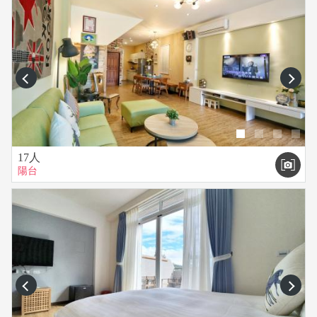
prev
next
17人
陽台
prev
next