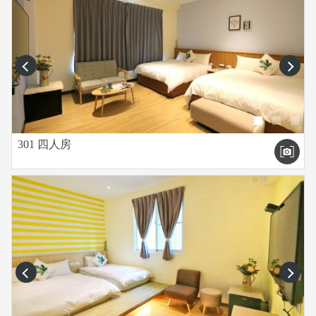
prev
next
301 四人房
prev
next