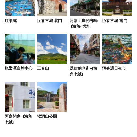
from google
紅柴坑
恆春古城-北門
阿嘉上班的郵局-
恆春古城-南門
-[海角七號]
2021-10-29 07:21:32
老闆人很好 親切且專業的服務！ 環境很棒很舒適，
耍廢勝地 大推啊
龍鑾潭自然中心
三台山
送信的老街--[海
恆春週日夜市
2021-08-20 02:36:58
角七號]
老闆人超好，臨時多加一房沒有跟我們多收費 環境
優，下次還是選擇洛克入住
2021-05-10 19:22:17
阿嘉的家--[海角
猴洞山公園
七號]
5/7號入住，一共6大5小三間房包棟，公共空間相當寬
敞，設備一應俱全，房間溫馨整潔，走路五分鐘即可