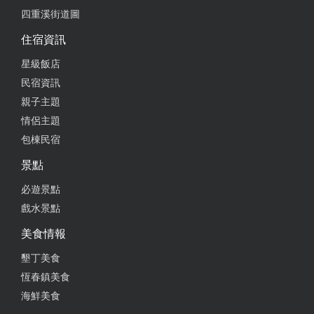
are super nice, the whole place are very clean and neat,
四重溪街道圖
they also have BBQ grill and indoor KTV machine,
住宿資訊
definitely would stay here again!
星級飯店
民宿資訊
2021-05-04 06:04:16
親子主題
情侶主題
住了兩晚，環境很乾淨、舒適、明亮，客廳設備也很
包棟民宿
齊全，很適合全家大小一起來，老闆也很親切，想推
薦朋友二訪！！
景點
必遊景點
戲水景點
2021-05-04 05:59:25
美食情報
距離上次來墾丁已經是五年前，這次來真的是覺得蠻
幸運住到洛克，這家民宿有別於以前住過的民宿，給
墾丁美食
人真的有種放鬆的感覺，乾淨、採光好、設備品質優
恆春鎮美食
質且齊全，所在的位置又離鈕扣跟離岸流走路五分
海鮮美食
鐘，真的cp值爆棚，我想，下次來還是會選擇洛克民