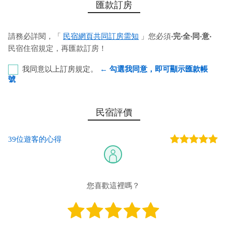
匯款訂房
請務必詳閱，「
民宿網頁共同訂房需知
」您必須
‧完‧全‧同‧意‧
民宿住宿規定，再匯款訂房！
我同意以上訂房規定。
← 勾選我同意，即可顯示匯款帳
號
第一銀行-木柵分行 代號：007 帳號：167-68-138943 戶
民宿評價
名：洪錦雪
39位遊客的心得
您也可以利用這幾個常用的網路ATM匯款： [
郵局ATM
]、 [
彰銀
ATM
]、 [
一銀ATM
]
(以上三個銀行網路ATM只是方便網友直接連結，並不代表民
宿有提供該銀行匯款帳號喔。) 匯入任何款項後，請記得與業者
您喜歡這裡嗎？
連絡喔！