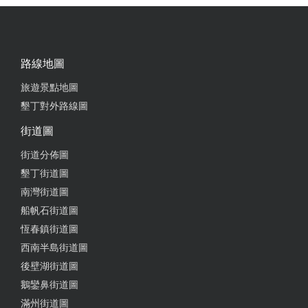
到達全聯，採買相當方便。還有 提供PS5遊戲主機，
跟十多款遊戲，不論大人小孩都很開心。重點是還有
帥哥老闆的熱情服務，感覺就像到朋友家住宿一樣放
鬆。非常愉快的入住經驗，有機會再去墾丁，絕對是
路線地圖
入住的首選！
旅遊景點地圖
from google
墾丁對外路線圖
街道圖
2021-05-04 06:09:18
街道分佈圖
很久沒住到這麼優質的民宿，房間清潔度、空間大
墾丁街道圖
小、各種娛樂設備都很棒！地點也是很便利，去海生
南灣街道圖
館跟墾丁大街都很方便～價格也很划算！大力推薦～
船帆石街道圖
讚啦！
恆春鎮街道圖
西南半島街道圖
後壁湖街道圖
2021-05-04 06:04:25
鵝鑾鼻街道圖
Love this place!! Excellent environment and the owner
滿州街道圖