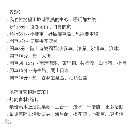
【景點】
．我們位於墾丁旅遊景點的中心，哪玩都方便。
．步行5分～恆春老街，阿嘉的家
．步行5分～小賽車：砂島賽車場，恐龍賽車場
．開車3分～鹿境梅花鹿園
．開車5分～陸上遊樂園區(小賽車、漆彈、沙灘車、滾球)
．開車10分～墾丁大街
．開車5到15分～南灣海灘、萬里桐、後壁湖、白沙灣、小灣
．開車15分～海生館、關山日落
．開車20分～墾丁森林遊樂區、社頂公園
【民宿其它服務事項】
．烤肉食材代訂。
．最優惠水上活動票券：三合一．潛水．半潛艇....更多活動。
．最優惠陸上活動票券：海生館．梅花鹿．小賽車.. .更多活
動。