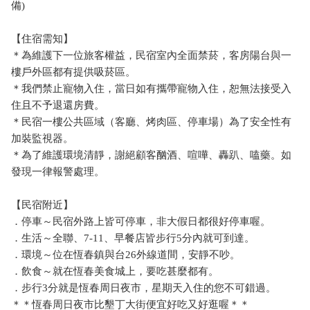
備)
【住宿需知】
＊為維護下一位旅客權益，民宿室內全面禁菸，客房陽台與一
樓戶外區都有提供吸菸區。
＊我們禁止寵物入住，當日如有攜帶寵物入住，恕無法接受入
住且不予退還房費。
＊民宿一樓公共區域（客廳、烤肉區、停車場）為了安全性有
加裝監視器。
＊為了維護環境清靜，謝絕顧客酗酒、喧嘩、轟趴、嗑藥。如
發現一律報警處理。
【民宿附近】
．停車～民宿外路上皆可停車，非大假日都很好停車喔。
．生活～全聯、7-11、早餐店皆步行5分內就可到達。
．環境～位在恆春鎮與台26外線道間，安靜不吵。
．飲食～就在恆春美食城上，要吃甚麼都有。
．步行3分就是恆春周日夜市，星期天入住的您不可錯過。
＊＊恆春周日夜市比墾丁大街便宜好吃又好逛喔＊＊