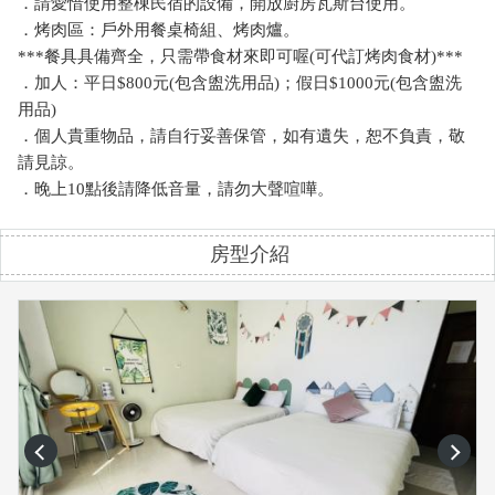
．請愛惜使用整棟民宿的設備，開放廚房瓦斯台使用。
．烤肉區：戶外用餐桌椅組、烤肉爐。
***餐具具備齊全，只需帶食材來即可喔(可代訂烤肉食材)***
．加人：平日$800元(包含盥洗用品)；假日$1000元(包含盥洗
用品)
．個人貴重物品，請自行妥善保管，如有遺失，恕不負責，敬
請見諒。
．晚上10點後請降低音量，請勿大聲喧嘩。
房型介紹
prev
next