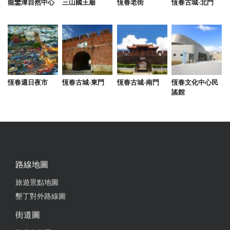
龍鑾潭自然中心
三山國王廟
恆春老街
恆春古城-北門
恆春週日夜市
恆春古城-東門
恆春古城-南門
恆春文化中心民
謠館
路線地圖
旅遊景點地圖
墾丁對外路線圖
街道圖