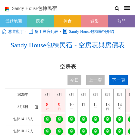
Sandy House包棟民宿
景點地圖
民宿
美食
遊樂
熱門
›
›
›
悠遊墾丁
墾丁民宿列表
Sandy House包棟民宿介紹
Sandy House包棟民宿 - 空房表與房價表
空房表
今日
上一頁
下一頁
2026年
8月
8月
8月
8月
8月
8月
8月
8月
8
9
10
11
12
13
14
15
六
日
一
二
三
四
五
六
包棟14~16人
空
空
空
空
空
空
空
空
包棟10~12人
空
空
空
空
空
空
空
空