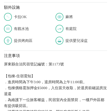
額外設施
卡拉OK
麻將
有戲水池
有庭院
提供烤肉區
提供嬰兒澡盆
注意事項
屏東縣合法民宿登記編號：第1173號
【包棟-住宿需知】
．進房時間為下午3:00，退房時間為上午11:00前。
．包棟價格需加押金$5000，入住當天收取，於退房前確認房況
退還
．為維護下一位旅客權益，民宿室內全面禁菸，一樓戶外區都
有提供吸菸區。