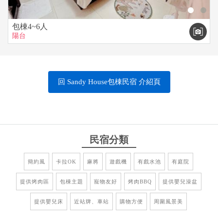
包棟4~6人
陽台
回 Sandy House包棟民宿 介紹頁
民宿分類
簡約風
卡拉OK
麻將
遊戲機
有戲水池
有庭院
提供烤肉區
包棟主題
寵物友好
烤肉BBQ
提供嬰兒澡盆
提供嬰兒床
近站牌、車站
購物方便
周圍風景美