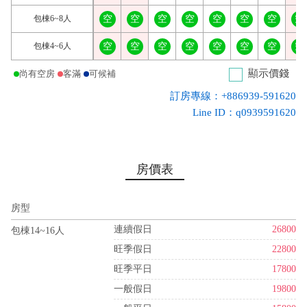
包棟6~8人
空
空
空
空
空
空
空
空
包棟4~6人
空
空
空
空
空
空
空
空
顯示價錢
尚有空房
客滿
可候補
訂房專線：+886939-591620
Line ID：q0939591620
房價表
房型
連續假日
26800
包棟14~16人
旺季假日
22800
旺季平日
17800
一般假日
19800