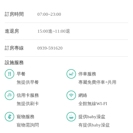
您也可以利用這幾個常用的網路ATM匯款： [
郵局ATM
]、 [
彰銀
訂房時間
07:00~23:00
ATM
]、 [
一銀ATM
]
(以上三個銀行網路ATM只是方便網友直接連結，並不代表民
進退房
15:00進~11:00退
宿有提供該銀行匯款帳號喔。) 匯入任何款項後，請記得與業者
連絡喔！
訂房專線
0939-591620
設施服務
早餐
停車服務
無提供早餐
專屬免費停車+共用
信用卡服務
網絡
無提供刷卡
全館無線WI-FI
寵物服務
提供baby澡盆
寵物需詢問
有提供baby澡盆