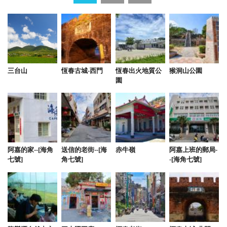
三台山
恆春古城-西門
恆春出火地質公
猴洞山公園
園
阿嘉的家--[海角
送信的老街--[海
赤牛嶺
阿嘉上班的郵局-
七號]
角七號]
-[海角七號]