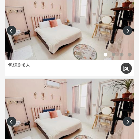
prev
next
包棟6~8人
prev
next