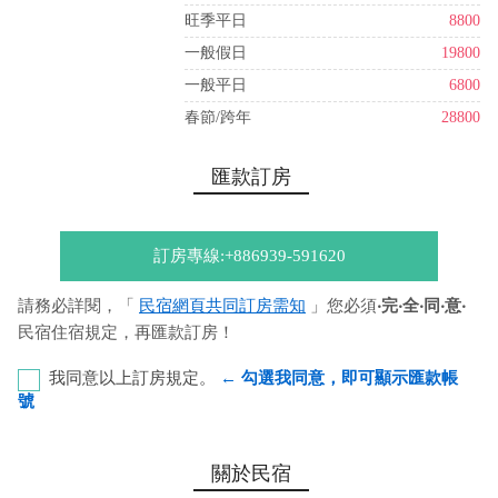
旺季平日
8800
一般假日
19800
一般平日
6800
春節/跨年
28800
匯款訂房
訂房專線:+886939-591620
請務必詳閱，「
民宿網頁共同訂房需知
」您必須
‧完‧全‧同‧意‧
民宿住宿規定，再匯款訂房！
我同意以上訂房規定。
← 勾選我同意，即可顯示匯款帳
號
彰化銀行-恆春分行 代號：009 帳號：8348-95-002711-
關於民宿
00 戶名：郭崇盛