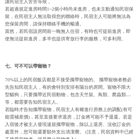
讓民宿主人苦苦等候 。
若超過規定進房時間1~2個小時尚未進房，也未主動通知民宿保
留，在民宿主人無法取得您的聯絡時，民宿主人可能將無法為
您保留房間，請保持聯絡手機的暢通。
當然，若民宿該房間前一晚無人住宿，有時也可提前進房，即
使無法提前進房，多半也提供寄放行李的服務，可多利用。
七、可不可以帶寵物？
70%以上的民宿飯店都是不接受攜帶寵物的。 攜帶寵物者務必
先告知民宿主人，有的會特別安排有陽台的房間。寵物不限大
型貓狗，只要攜帶近民宿動物，包含天竺鼠、鳥類、爬蟲類....
等，都需要告知民宿主人。
若臨時才告知攜帶寵物，民宿主人有權進行房務上的調配(有可
能需補差價)，甚至直接要求退房，訂金將可能不予退還。若是
入宿後才被主人發現違規攜帶寵物，除以上退房、沒收訂金的
處置外，您可能還要額外支出清潔費。 (注意，民宿資料中已經