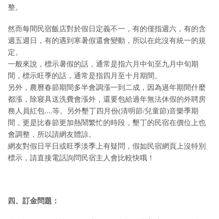
整。
然而每間民宿飯店對於假日定義不一，有的僅指週六，有的含
週五週日，有的遇到寒暑假還會變動，所以在此沒有統一的規
定。
一般來說，標示暑假的話，通常是指六月中旬至九月中旬期
間，標示旺季的話，通常是指四月至十月期間。
另外，農曆春節期間多半會調漲一到二成，因為過年期間什麼
都漲，除寢具送洗費會漲外，還要包給過年無法休假的外聘房
務人員紅包....等。另外墾丁四月份(清明節/兒童節)音樂季期
間，更是比春節更加熱鬧繁忙的時段，墾丁的民宿在價位上也
會調整，所以請網友體諒。
網友對假日平日或旺季淡季上有疑問，假如民宿網頁上沒特別
標示，請直接電話詢問民宿主人會比較快哦！
四、訂金問題：