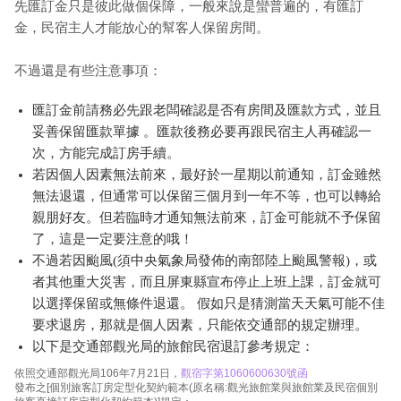
先匯訂金只是彼此做個保障，一般來說是蠻普遍的，有匯訂
金，民宿主人才能放心的幫客人保留房間。
不過還是有些注意事項：
匯訂金前請務必先跟老闆確認是否有房間及匯款方式，並且
妥善保留匯款單據 。匯款後務必要再跟民宿主人再確認一
次，方能完成訂房手續。
若因個人因素無法前來，最好於一星期以前通知，訂金雖然
無法退還，但通常可以保留三個月到一年不等，也可以轉給
親朋好友。但若臨時才通知無法前來，訂金可能就不予保留
了，這是一定要注意的哦！
不過若因颱風(須中央氣象局發佈的南部陸上颱風警報)，或
者其他重大災害，而且屏東縣宣布停止上班上課，訂金就可
以選擇保留或無條件退還。 假如只是猜測當天天氣可能不佳
要求退房，那就是個人因素，只能依交通部的規定辦理。
以下是交通部觀光局的旅館民宿退訂參考規定：
依照交通部觀光局106年7月21日，
觀宿字第1060600630號函
發布之[個別旅客訂房定型化契約範本(原名稱:觀光旅館業與旅館業及民宿個別