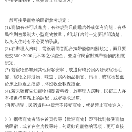
不接受寵物者，就是禁止寵物進入)
一般可接受寵物的民宿參考規定：
(1).寵物有些可以進房，有些規則只能睡房外或須有狗籠，有些
民宿則會限制大小型寵物數量，所以訂房前一定要詳問清楚，
以免入住時有不必要的爭議。
(2).在辦理入房時，需簽署同意配合攜帶寵物相關規定，而且要
繳交500~2000元不等之保證金。並遵守民宿對攜帶寵物的相關
規定。
(3).若寵物影響到其他房客安寧，或退房時於房內發現寵物毛
髮、寵物之排泄物、味道，房內物品損害、污損，或寵物甚至
於床上睡過之痕跡，將沒收全數保證金。
(4).若未確實告知寵物相關資料者，於辦理入房時，民宿主人亦
有權進行房務上的調配，或者要求退房。
(再度提醒，民宿資料中標示不接受寵物，就是禁止寵物進入)
》》攜帶寵物者請在首頁搜尋【歡迎寵物】即可找到接受寵物
的民宿，或者在空房搜尋時，勾選歡迎寵物的選項，更可直接