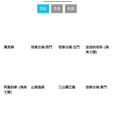
景點
美食
遊樂
萬里桐
恆春古城-西門
恆春古城-北門
送信的老街--[海
角七號]
阿嘉的家--[海角
山海漁港
三山國王廟
恆春古城-東門
七號]