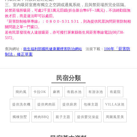
三、室內吸菸室應有獨立之空調或通風系統，且與禁菸場所完全區隔。
於禁菸場所吸菸，可處2千至1萬元罰鍰(折合新台幣6千~3萬元)，不須經勸阻無
效才罰，而是違法即可以處罰。
『菸害防制檢舉專線』：０８００-５3１５3１，則為提供民眾詢問菸害防制相
關問題之單一門窗口。
若有民眾發現有人違規吸菸，亦可撥打屏東縣衛生局菸害專線電話(08)738-
5372。
106年「菸害防
查詢網址：
衛生福利部國民健康屬煙害防治網站
法規下載：
制法」修正草案
民宿分類
簡約風
卡拉OK
麻將
有戲水池
有游泳池
有庭院
提供洗衣機
提供烤肉區
提供廚房
包棟主題
VILLA泳池
獨棟別墅
烤肉BBQ
親子主題
提供嬰兒澡盆
周圍風景美