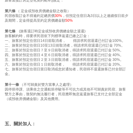
旅客直接訂房定型化契約範本)]規定：
第六條
（ 定金或預收房價總金額之收取）
民宿收取訂金不得逾約定總房價
30%
，但預定住宿日為3日以上之連續假日前夕
及期間，定金得提高至約定房價總金額
50%
第七條
(旅客退訂時定金或預收房價總金額之退還)
旅客解約時，得要求民宿依下列標準返還已繳之訂金：
一、旅客於預定住宿日14日前取消者， 得請求民宿退還已付訂金100%。
二、旅客於預定住宿日10至13日前取消者，得請求民宿退還已付訂金 70%。
三、旅客於預定住宿日７至９日前取消者，得請求民宿退還已付訂金 50%。
四、旅客於預定住宿日４至６日前取消者，得請求民宿退還已付訂金 40%。
五、旅客於預定住宿日２至３日前取消者，得請求民宿退還已付訂金 30%。
六、旅客於預定住宿日１日前取消者， 得請求民宿退還已付訂金 20%。
七、旅客於預定住宿日當日取消或怠於通知者，民宿得不退還旅客已付全部訂
金。
第十一條
（不可歸責於雙方當事人之處理）
因停班停課、須乘坐之交通航班停駛等不可抗力或其他不可歸責於民宿、旅客
雙方之事由，致契約無法履行者，民宿應即無息返還旅客已支付之全部定金
（或預收房價總金額）及其他費用。
五、關於加人：