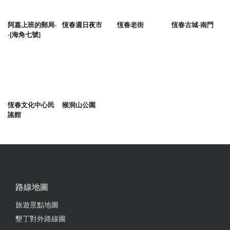
阿嘉上班的郵局-
恆春週日夜市
恆春老街
恆春古城-南門
-[海角七號]
恆春文化中心民
猴洞山公園
謠館
路線地圖
旅遊景點地圖
墾丁對外路線圖