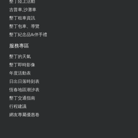
墾丁陸上活動
吉普車,沙灘車
墾丁租車資訊
墾丁包車、導覽
墾丁紀念品&伴手禮
服務專區
墾丁的天氣
墾丁即時影像
年度活動表
日出日落時刻表
恆春地區潮汐表
墾丁交通指南
行程建議
網友專屬優惠卷