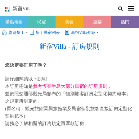
新宿Villa
景點地圖
民宿
美食
遊樂
熱門
›
›
›
悠遊墾丁
墾丁民宿列表
新宿Villa介紹
新宿Villa - 訂房規則
您決定要訂房了嗎？
請仔細閱讀以下說明，
本訂房需知是
參考恆春半島大部分民宿的訂房規則
，
並依照交通部觀光局頒布的「個別旅客訂房定型化契約範本」
之規定所制定的。
(原名稱：觀光旅館業與旅館業及民宿個別旅客直接訂房定型化
契約範本)
請務必了解相關的訂房規定再匯款訂房。