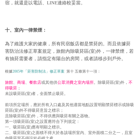
宿，就還是以電話、LINE連絡較妥當。
十、室內一律禁煙：
為了維護大家的健康，所有民宿飯店都是禁菸的。而且依據菸
害防治法修正草案規定，旅館內除吸菸區(室)外，一律禁煙，若
有抽菸需要者，請指定有陽台的房間，或者請移步到戶外。
根據
2005年「菸害防制法」修正草案
第十 五條第十一項：
旅館
、
商場
、
餐飲店
或其他供
公眾消費之室內場所
。除吸菸區(室)外，
不
得吸菸
；
未設吸菸區(室)者，全面禁止吸菸。
前項所定場所，應於所有入口處及其他適當地點設置明顯禁菸標示或除吸
菸區(室)外不得吸菸意旨之標示；
且除吸菸區(室)外，不得供應與吸菸有關之器物。
第一項吸菸區(室)之設置應符合下列規定：
一、吸菸區(室)應有明顯之標示。
二、吸菸區(室)之面積不得大於各該場所室內、室外面積二分之一，且室
內吸菸室不得設於必經之處。