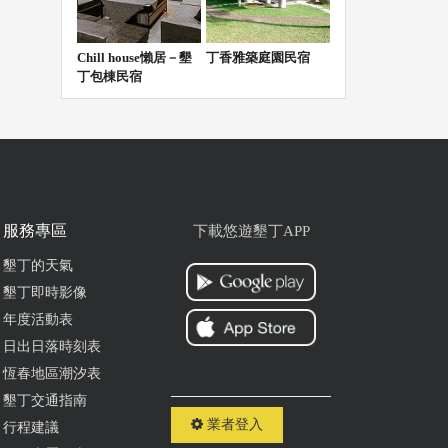
再
Chill house懶居－墾
丁香雅築庭園民宿
ogle
丁包棟民宿
又
服務專區
下載悠遊墾丁APP
ogle
墾丁的天氣
墾丁即時影像
年度活動表
喜
日出日落時刻表
恆
恆春地區潮汐表
墾丁交通指南
ogle
業者登入
行程建議