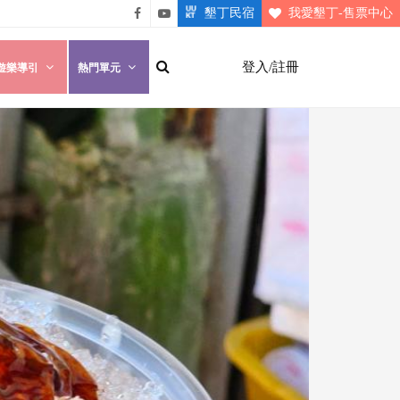
墾丁民宿
我愛墾丁-售票中心
悠遊
悠遊
墾丁
墾丁
登入/註冊
遊樂導引
熱門單元
粉絲
影片
團
介紹