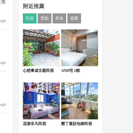
直覺
附近推薦
民宿
景點
美食
遊樂
ogle
ogle
心想事成主題民宿
AND宅 2館
ogle
花漾非凡民宿
墾丁童話包棟民宿