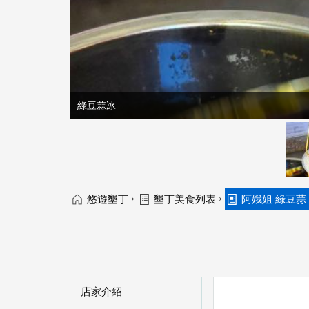
綠豆蒜冰
›
›
悠遊墾丁
墾丁美食列表
阿娥姐 綠豆蒜
店家介紹