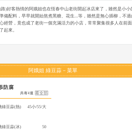
山路)好客熱情的阿娥姐也在恆春中山老街開起冰店來了，雖然是小小
準備配料，早早就開始熬煮黑糖、花生...等，雖然是無心插柳，不過
心經營，竟也成了老街一個充滿活力的小店，常常聚集很多人在前面
了起來。
阿娥姐 綠豆蒜－菜單
添防腐
共有4道
糖綠豆蒜(熱)
45小/55/大
糖綠豆蒜(冰)
50