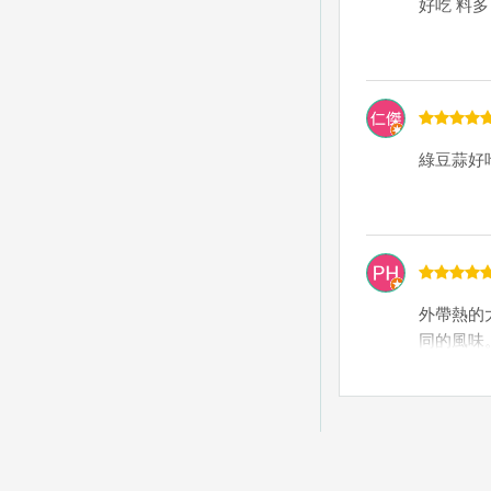
好吃 料多
綠豆蒜好
外帶熱的
同的風味