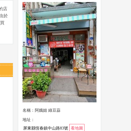
的店
由於
買
名稱：阿娥姐 綠豆蒜
地址：
屏東縣恆春鎮中山路83號
看地圖