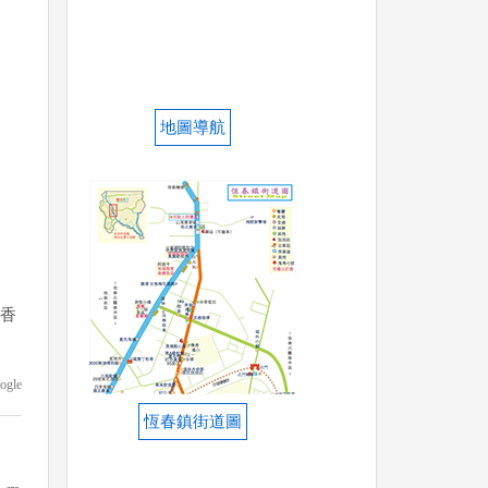
地圖導航
圓香
ogle
恆春鎮街道圖