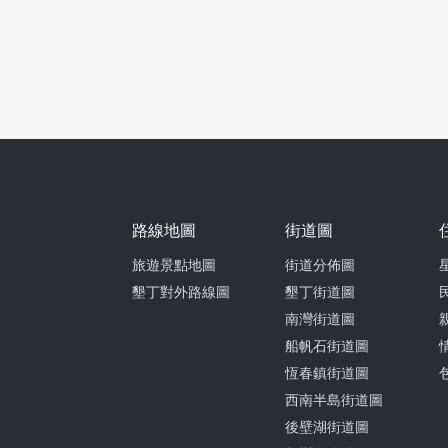
朋友介紹
來光顧。
綠豆蒜超
多送一碗
路線地圖
街道圖
旅遊景點地圖
街道分佈圖
墾丁對外路線圖
墾丁街道圖
南灣街道圖
上次看老
船帆石街道圖
歡的，蠻
恆春鎮街道圖
春還會再
西南半島街道圖
後壁湖街道圖