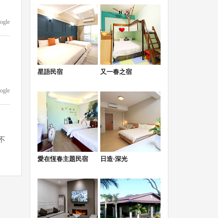
ogle
星語民宿
又一春之宿
ogle
不
愛在恆春主題民宿
日造·深光
ogle