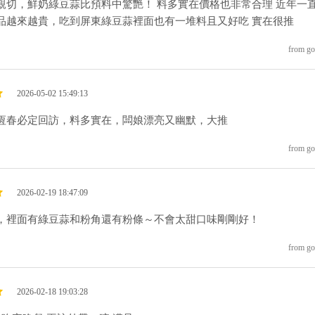
親切，鮮奶綠豆蒜比預料中驚艷！ 料多實在價格也非常合理 近年一
品越來越貴，吃到屏東綠豆蒜裡面也有一堆料且又好吃 實在很推
from go
2026-05-02 15:49:13
恆春必定回訪，料多實在，闆娘漂亮又幽默，大推
from go
2026-02-19 18:47:09
，裡面有綠豆蒜和粉角還有粉條～不會太甜口味剛剛好！
from go
2026-02-18 19:03:28