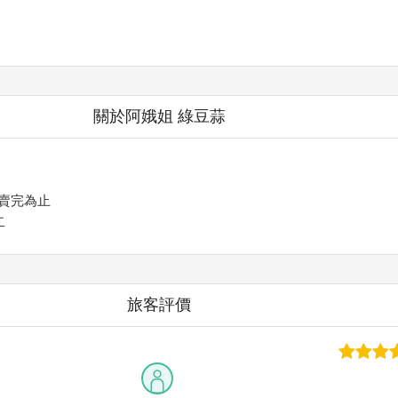
關於阿娥姐 綠豆蒜
~賣完為止
二
旅客評價