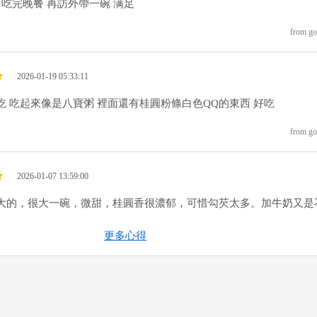
 吃完晚餐 再訪外帶一碗 满足
from go
2026-01-19 05:33:11
吃 吃起來像是八寶粥 裡面還有桂圓粉條白色QQ的東西 好吃
from go
2026-01-07 13:59:00
大的，很大一碗，微甜，桂圓香很濃郁，可惜勾芡太多。加牛奶又是
。
更多心得
from go
2025-10-23 21:56:53