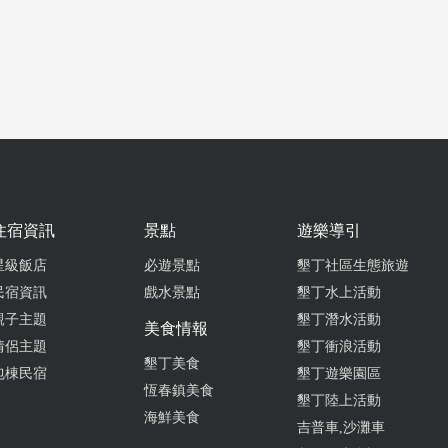
老街就這家綠豆蒜好吃，第一次去品嚐，果真很棒，下次有到恆春會
from go
2025-09-07 13:13:38
好吃就不用多說，親切的老闆娘看我們家四歲小朋友吃的津津有味，
小碗的鮮奶綠豆蒜，小朋友超開心
住宿資訊
景點
遊樂導引
from go
星級飯店
必遊景點
墾丁社區生態旅遊
民宿資訊
戲水景點
墾丁水上活動
2025-08-23 19:30:58
親子主題
墾丁潛水活動
美食情報
饕來吃，感覺裡面料很多，裡面有桂圓米苔目還有綠豆蒜，料都是我
情侶主題
墾丁衝浪活動
好吃的，果然自家熬的黑糖很香，如果覺得不夠甜可以再加，下次來
墾丁美食
包棟民宿
墾丁遊樂園區
來吃
恆春鎮美食
墾丁陸上活動
海鮮美食
from go
吉普車,沙灘車