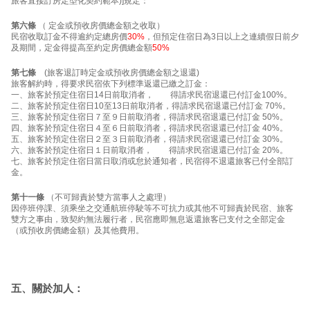
旅客直接訂房定型化契約範本)]規定：
第六條
（ 定金或預收房價總金額之收取）
民宿收取訂金不得逾約定總房價
30%
，但預定住宿日為3日以上之連續假日前夕
及期間，定金得提高至約定房價總金額
50%
第七條
(旅客退訂時定金或預收房價總金額之退還)
旅客解約時，得要求民宿依下列標準返還已繳之訂金：
一、旅客於預定住宿日14日前取消者， 得請求民宿退還已付訂金100%。
二、旅客於預定住宿日10至13日前取消者，得請求民宿退還已付訂金 70%。
三、旅客於預定住宿日７至９日前取消者，得請求民宿退還已付訂金 50%。
四、旅客於預定住宿日４至６日前取消者，得請求民宿退還已付訂金 40%。
五、旅客於預定住宿日２至３日前取消者，得請求民宿退還已付訂金 30%。
六、旅客於預定住宿日１日前取消者， 得請求民宿退還已付訂金 20%。
七、旅客於預定住宿日當日取消或怠於通知者，民宿得不退還旅客已付全部訂
金。
第十一條
（不可歸責於雙方當事人之處理）
因停班停課、須乘坐之交通航班停駛等不可抗力或其他不可歸責於民宿、旅客
雙方之事由，致契約無法履行者，民宿應即無息返還旅客已支付之全部定金
（或預收房價總金額）及其他費用。
五、關於加人：