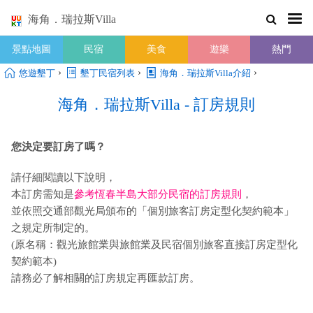
海角．瑞拉斯Villa
景點地圖
民宿
美食
遊樂
熱門
›
›
›
悠遊墾丁
墾丁民宿列表
海角．瑞拉斯Villa介紹
海角．瑞拉斯Villa - 訂房規則
您決定要訂房了嗎？
請仔細閱讀以下說明，
本訂房需知是
參考恆春半島大部分民宿的訂房規則
，
並依照交通部觀光局頒布的「個別旅客訂房定型化契約範本」
之規定所制定的。
(原名稱：觀光旅館業與旅館業及民宿個別旅客直接訂房定型化
契約範本)
請務必了解相關的訂房規定再匯款訂房。