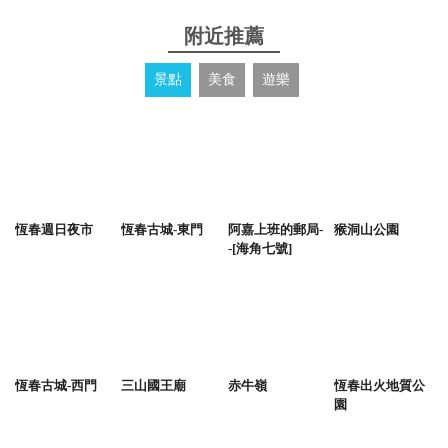
附近推薦
景點
美食
遊樂
恆春週日夜市
恆春古城-東門
阿嘉上班的郵局-
猴洞山公園
-[海角七號]
恆春古城-西門
三山國王廟
赤牛嶺
恆春出火地質公
園