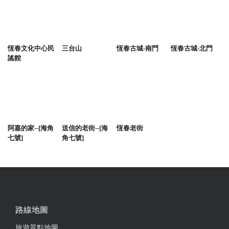
恆春文化中心民
三台山
恆春古城-南門
恆春古城-北門
謠館
阿嘉的家--[海角
送信的老街--[海
恆春老街
七號]
角七號]
路線地圖
旅遊景點地圖