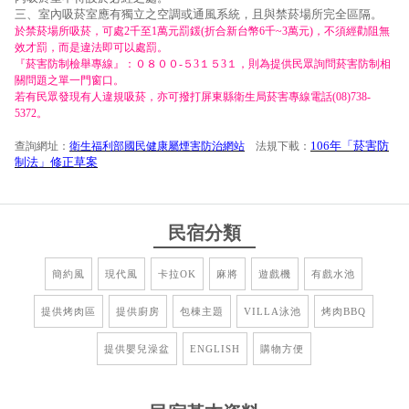
三、室內吸菸室應有獨立之空調或通風系統，且與禁菸場所完全區隔。
於禁菸場所吸菸，可處2千至1萬元罰鍰(折合新台幣6千~3萬元)，不須經勸阻無
效才罰，而是違法即可以處罰。
『菸害防制檢舉專線』：０８００-５3１５3１，則為提供民眾詢問菸害防制相
關問題之單一門窗口。
若有民眾發現有人違規吸菸，亦可撥打屏東縣衛生局菸害專線電話(08)738-
5372。
106年「菸害防
查詢網址：
衛生福利部國民健康屬煙害防治網站
法規下載：
制法」修正草案
民宿分類
簡約風
現代風
卡拉OK
麻將
遊戲機
有戲水池
提供烤肉區
提供廚房
包棟主題
VILLA泳池
烤肉BBQ
提供嬰兒澡盆
ENGLISH
購物方便