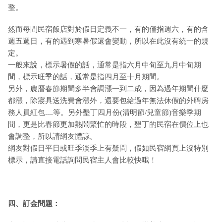
整。
然而每間民宿飯店對於假日定義不一，有的僅指週六，有的含
週五週日，有的遇到寒暑假還會變動，所以在此沒有統一的規
定。
一般來說，標示暑假的話，通常是指六月中旬至九月中旬期
間，標示旺季的話，通常是指四月至十月期間。
另外，農曆春節期間多半會調漲一到二成，因為過年期間什麼
都漲，除寢具送洗費會漲外，還要包給過年無法休假的外聘房
務人員紅包....等。另外墾丁四月份(清明節/兒童節)音樂季期
間，更是比春節更加熱鬧繁忙的時段，墾丁的民宿在價位上也
會調整，所以請網友體諒。
網友對假日平日或旺季淡季上有疑問，假如民宿網頁上沒特別
標示，請直接電話詢問民宿主人會比較快哦！
四、訂金問題：