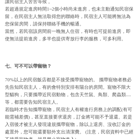
讓民宿主人苦苦等候 。
若超過規定進房時間1~2個小時尚未進房，也未主動通知民宿保
留，在民宿主人無法取得您的聯絡時，民宿主人可能將無法為
您保留房間，請保持聯絡手機的暢通。
當然，若民宿該房間前一晚無人住宿，有時也可提前進房，即
使無法提前進房，多半也提供寄放行李的服務，可多利用。
七、可不可以帶寵物？
70%以上的民宿飯店都是不接受攜帶寵物的。 攜帶寵物者務必
先告知民宿主人，有的會特別安排有陽台的房間。寵物不限大
型貓狗，只要攜帶近民宿動物，包含天竺鼠、鳥類、爬蟲類....
等，都需要告知民宿主人。
若臨時才告知攜帶寵物，民宿主人有權進行房務上的調配(有可
能需補差價)，甚至直接要求退房，訂金將可能不予退還。若是
入宿後才被主人發現違規攜帶寵物，除以上退房、沒收訂金的
處置外，您可能還要額外支出清潔費。 (注意，民宿資料中已經