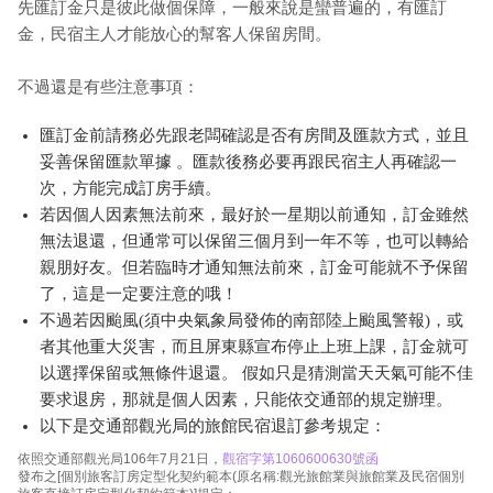
先匯訂金只是彼此做個保障，一般來說是蠻普遍的，有匯訂
金，民宿主人才能放心的幫客人保留房間。
不過還是有些注意事項：
匯訂金前請務必先跟老闆確認是否有房間及匯款方式，並且
妥善保留匯款單據 。匯款後務必要再跟民宿主人再確認一
次，方能完成訂房手續。
若因個人因素無法前來，最好於一星期以前通知，訂金雖然
無法退還，但通常可以保留三個月到一年不等，也可以轉給
親朋好友。但若臨時才通知無法前來，訂金可能就不予保留
了，這是一定要注意的哦！
不過若因颱風(須中央氣象局發佈的南部陸上颱風警報)，或
者其他重大災害，而且屏東縣宣布停止上班上課，訂金就可
以選擇保留或無條件退還。 假如只是猜測當天天氣可能不佳
要求退房，那就是個人因素，只能依交通部的規定辦理。
以下是交通部觀光局的旅館民宿退訂參考規定：
依照交通部觀光局106年7月21日，
觀宿字第1060600630號函
發布之[個別旅客訂房定型化契約範本(原名稱:觀光旅館業與旅館業及民宿個別