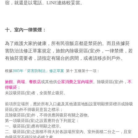
宿，就還是以電話、LINE連絡較妥當。
十、室內一律禁煙：
為了維護大家的健康，所有民宿飯店都是禁菸的。而且依據菸
害防治法修正草案規定，旅館內除吸菸區(室)外，一律禁煙，若
有抽菸需要者，請指定有陽台的房間，或者請移步到戶外。
根據
2005年「菸害防制法」修正草案
第十 五條第十一項：
旅館
、
商場
、
餐飲店
或其他供
公眾消費之室內場所
。除吸菸區(室)外，
不
得吸菸
；
未設吸菸區(室)者，全面禁止吸菸。
前項所定場所，應於所有入口處及其他適當地點設置明顯禁菸標示或除吸
菸區(室)外不得吸菸意旨之標示；
且除吸菸區(室)外，不得供應與吸菸有關之器物。
第一項吸菸區(室)之設置應符合下列規定：
一、吸菸區(室)應有明顯之標示。
二、吸菸區(室)之面積不得大於各該場所室內、室外面積二分之一，且室
內吸菸室不得設於必經之處。