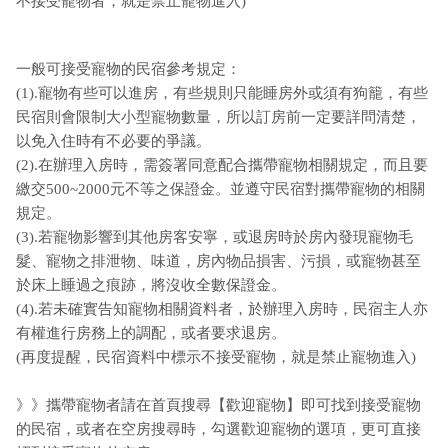
不接受寵物者，就是禁止寵物進入)
一般可接受寵物的民宿參考規定：
(1).寵物有些可以進房，有些規則只能睡房外或須有狗籠，有些
民宿則會限制大小型寵物數量，所以訂房前一定要詳問清楚，
以免入住時有不必要的爭議。
(2).在辦理入房時，需簽署同意配合攜帶寵物相關規定，而且要
繳交500~2000元不等之保證金。並遵守民宿對攜帶寵物的相關
規定。
(3).若寵物影響到其他房客安寧，或退房時於房內發現寵物毛
髮、寵物之排泄物、味道，房內物品損害、污損，或寵物甚至
於床上睡過之痕跡，將沒收全數保證金。
(4).若未確實告知寵物相關資料者，於辦理入房時，民宿主人亦
有權進行房務上的調配，或者要求退房。
(再度提醒，民宿資料中標示不接受寵物，就是禁止寵物進入)
》》攜帶寵物者請在首頁搜尋【歡迎寵物】即可找到接受寵物
的民宿，或者在空房搜尋時，勾選歡迎寵物的選項，更可直接