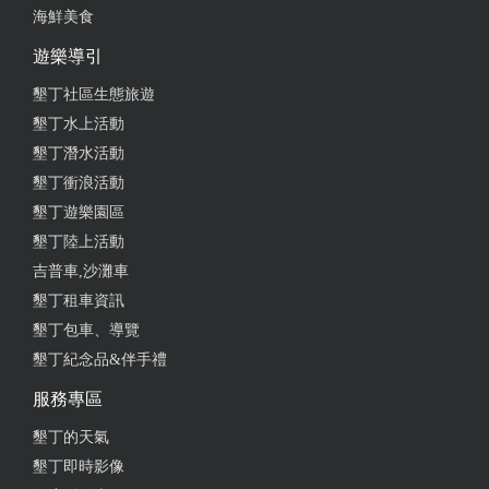
海鮮美食
from google
遊樂導引
墾丁社區生態旅遊
2024-07-28 11:15:37
墾丁水上活動
大家！一定要來住這間，超級推薦的那種 有小泳池
墾丁潛水活動
又可以烤肉，還有提供水槍可以玩 而且環境超乾淨！
墾丁衝浪活動
床超級無敵好睡 想買一張的那種程度 還有ktv跟電動
墾丁遊樂園區
麻將桌！ 一個人平均不到2000超級划算！ 老闆很好
墾丁陸上活動
客很有禮貌，我們真的挖到寶 如果找不到墾丁划算又
吉普車,沙灘車
性價比高的飯店 來這就對了
墾丁租車資訊
from google
墾丁包車、導覽
墾丁紀念品&伴手禮
2024-04-18 11:04:24
服務專區
隔音很好，床跟枕頭都很舒適，高科技民宿超讚的，
墾丁的天氣
大家都玩得很開心，暑假要再來一次
墾丁即時影像