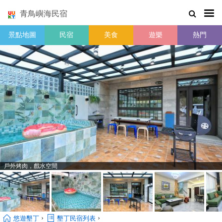
青鳥嶼海民宿
景點地圖
民宿
美食
遊樂
熱門
戶外烤肉，戲水空間
›
›
悠遊墾丁
墾丁民宿列表