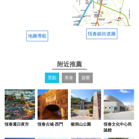
常適合親子旅行居住處
from google
恆春鎮街道圖
地圖導航
2025-06-03 12:10:52
室內寬敞舒適 裝潢設備樣樣俱全 房間有夠大睡的很
舒服喔！ 管家姐超級情切的。 大家可以來住看看
附近推薦
from google
景點
美食
遊樂
2025-06-03 12:06:24
老闆娘美麗親切 管家貼心親切、服務超好 民宿設備
全都高檔，cp值超高 絕對會再訪
from google
恆春週日夜市
恆春古城-西門
猴洞山公園
恆春文化中心民
謠館