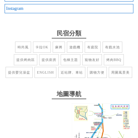
Instagram
from google
2025-08-31 17:47:35
民宿分類
設備齊全，想要煮飯、烤肉、打麻將、唱歌、玩遊戲
時尚風
卡拉OK
麻將
遊戲機
有庭院
有戲水池
機、看影片都可以，乾淨舒服，管家非常熱情親切，
我們一團北中南東各地的朋友，來恆春什麼行程都沒
提供烤肉區
提供廚房
包棟主題
寵物友好
烤肉BBQ
有，就聚在民宿同樂。雖然中間突發設備問題，不過
都有非常積極快速過來處理，經過協調後老闆娘也很
提供嬰兒澡盆
ENGLISH
近站牌、車站
購物方便
周圍風景美
阿薩力，沒有壞了我們一團的興，難怪所有人都是一
致5星好評。
地圖導航
from google
2025-08-15 23:18:32
管家服務真是棒 早早來開好涼涼的冷氣迎接我們 小
朋友在泳池玩的很開心 遊戲室也很多不同的玩具 非