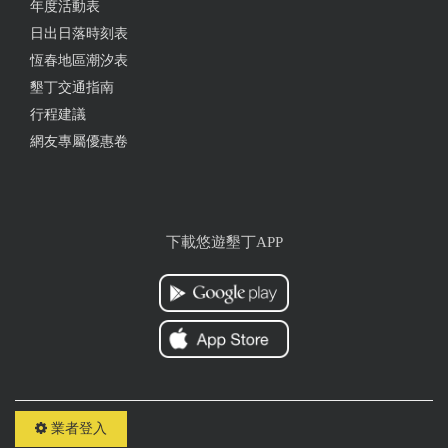
年度活動表
from google
日出日落時刻表
恆春地區潮汐表
2024-04-02 09:07:32
墾丁交通指南
房間很乾淨，設備都蠻高級的，整體感覺起來很舒
行程建議
適、裝潢很新，有烤肉爐、KTV、電動麻將桌，電視
網友專屬優惠卷
超大，而且每個房間都有衛浴乾濕分離超讚！
from google
下載悠遊墾丁APP
2024-03-30 09:46:00
民宿環境超讚，比照片還漂亮 Ktv音質超棒,大家都玩
的很開心
from google
業者登入
2024-03-30 09:27:15