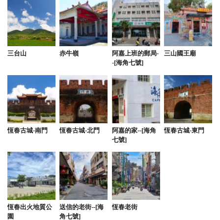
2025-05-25 06:54:24
讚
三台山
赤牛嶺
阿嘉上班的郵局-
三山國王廟
2025-05-24 19:54:08
-[海角七號]
超讚的民宿，乾淨又高級。闆娘非常親切，細心介紹
～好像回到家一樣不想出門了。 設備也很厲害，下次
還想再來
from google
恆春古城-南門
恆春古城-北門
阿嘉的家--[海角
恆春古城-東門
七號]
2025-05-11 12:15:34
小孩看到泳池直接玩瘋！
from google
恆春出火地質公
送信的老街--[海
恆春老街
園
角七號]