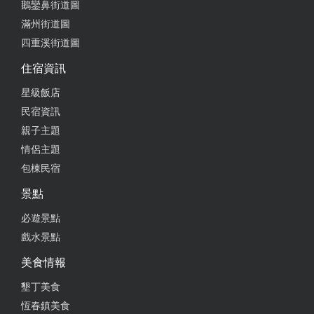
鵝鑾鼻街道圖
2024-09-13 11:17:16
滿州街道圖
四重溪街道圖
我們住了四天三夜 房間很乾淨 設備很完善 服務很親
切 。可以吵到早上這點無法抗拒。
住宿資訊
from google
星級飯店
民宿資訊
親子主題
2024-08-30 20:28:07
情侶主題
超讚的民宿！又大又舒適
包棟民宿
from google
景點
必遊景點
2024-08-23 22:09:04
戲水景點
貼心的服務，一應俱全的設備， 有質感的裝潢，乾淨
美食情報
舒適的環境。 讓本次從2歲到90歲的家族旅行，小孩
墾丁美食
玩水、大人陪老人家打麻將， KTV唱到飽，度過最開
恆春鎮美食
心的一天。