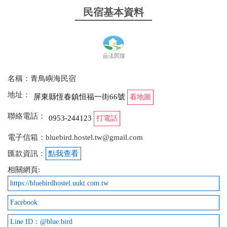
管家漂亮阿姨人超級好！彷彿回到自己家一樣 整棟隔
民宿基本資料
音超好 各種娛樂設施都很棒
from google
2025-09-28 11:19:46
名稱：青鳥嶼海民宿
管家很熱情，讓人心情很好，房間和裝潢高級，整棟
地址：
屏東縣恆春鎮恒福一街66號
看地圖
設有KTV、小泳池、廚房、烤肉架、電動麻將桌、洗
聯絡電話：
衣機等，設備一應俱全，適合大家一起來放鬆。
0953-244123
打電話
電子信箱：bluebird.hostel.tw@gmail.com
from google
匯款資訊：
點我查看
2025-09-28 10:46:31
相關網頁:
https://bluebirdhostel.uukt.com.tw
走路500公尺可以到全聯，需要冰塊可以到「茶的魔
手」，唱歌唱到三點，保全鎖安全性高，免治馬桶，
Facebook
零食供應，洗滌設備、洗衣服設備充足，管家服務周
Line ID：@blue.bird
到。