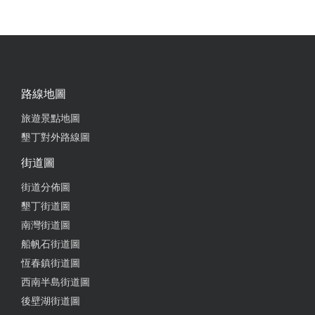
2025-04-27 09:19:43
環境超舒服，而且超多娛樂休閒可以跟家人朋友們一
同玩樂，我們大家都玩得住得很開心，下次有機會一
定要再來
from google
路線地圖
旅遊景點地圖
2024-11-30 22:05:22
墾丁對外路線圖
街道圖
老闆娘服務很好
街道分佈圖
墾丁街道圖
2024-09-20 20:35:33
南灣街道圖
船帆石街道圖
老闆娘人很好，民宿很漂亮！住宿感覺超好～下次會
再來住！還有自動麻將桌～很讚欸！！
恆春鎮街道圖
西南半島街道圖
from google
後壁湖街道圖