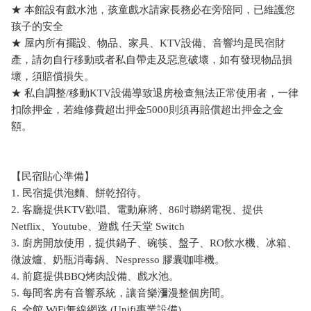
★ 本館設有戲水池，孩童戲水請家長務必在旁陪同，已維護您
孩子的安全
★ 屋內所有擺設、物品、家具、KTV設備、音響均是民宿財
產，請勿自行移動或者私自帶走及惡意破壞，如有發現物品損
壞，須賠償損失。
★ 私自調整/移動KTV設備導致退房檢查無法正常使用者，一律
扣除押金，若維修費超出押金5000則須再賠償超出押金之金
額。
【民宿貼心準備】
1. 民宿提供泡麵、餅乾招待。
2. 客廳提供KTV歡唱、電動麻將、86吋聯網電視、提供
Netflix、Youtube、遊戲 任天堂 Switch
3. 廚房開放使用，提供鍋子、碗筷、盤子、RO飲水機、冰箱、
微波爐、奶瓶消毒鍋、Nespresso 膠囊咖啡機。
4. 前庭提供BBQ烤肉設備、戲水池。
5. 每間客房有音響系統，讓音樂瀰漫整個房間。
6. 全館 WiFi無線網路 (Unifi專業設備)