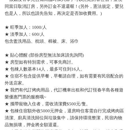
同當日取消訂房，另外訂金不退還喔！(另外，憲法規定，嬰兒
也是人，所以也請先告知，再決定是否加收費用。)
★ 旺季加人：1000/人
★ 淡季加人：600/人
包含盥洗用品、枕頭、棉被、床、浴巾
★ 貼心體醒 (部份房型無法加床請先詢問)
★ 房型如有特別需求，可事先商討。
★ 包棟人數基本14人，最多可住到16人。
★ 住宿不包含提供早餐，早餐請自理，如有需要有民宿配合的
外送店家。
★ 我們有代訂烤肉用品，代訂機車出租和代訂恆春半島各種遊
樂優惠門票的服務哦~
★ 攜帶寵物入住者，需收清潔費$500元/隻。
★ 包棟住宿額外收5000元押金，退房時住客需自行完成烤肉區
清潔、廚具清洗歸位與垃圾集中，請保持環境整潔，民宿內物
品無損壞，押金將全額退還。