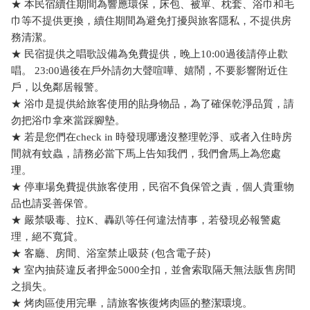
★ 本民宿續住期間為響應環保，床包、被單、枕套、浴巾和毛
巾等不提供更換，續住期間為避免打擾與旅客隱私，不提供房
務清潔。
★ 民宿提供之唱歌設備為免費提供，晚上10:00過後請停止歡
唱。 23:00過後在戶外請勿大聲喧嘩、嬉鬧，不要影響附近住
戶，以免鄰居報警。
★ 浴巾是提供給旅客使用的貼身物品，為了確保乾淨品質，請
勿把浴巾拿來當踩腳墊。
★ 若是您們在check in 時發現哪邊沒整理乾淨、或者入住時房
間就有蚊蟲，請務必當下馬上告知我們，我們會馬上為您處
理。
★ 停車場免費提供旅客使用，民宿不負保管之責，個人貴重物
品也請妥善保管。
★ 嚴禁吸毒、拉K、轟趴等任何違法情事，若發現必報警處
理，絕不寬貸。
★ 客廳、房間、浴室禁止吸菸 (包含電子菸)
★ 室內抽菸違反者押金5000全扣，並會索取隔天無法販售房間
之損失。
★ 烤肉區使用完畢，請旅客恢復烤肉區的整潔環境。