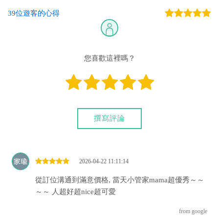
39位遊客的心得
您也可以利用這幾個常用的網路ATM匯款： [
郵局ATM
]、 [
彰銀
ATM
]、 [
一銀ATM
]
(以上三個銀行網路ATM只是方便網友直接連結，並不代表民
宿有提供該銀行匯款帳號喔。) 匯入任何款項後，請記得與業者
您喜歡這裡嗎？
連絡喔！
撰寫評論
2026-04-22 11:11:14
從訂位溝通到滿意價格, 當天小管家mama超優秀～～
～～ 人超好超nice超可愛
from google