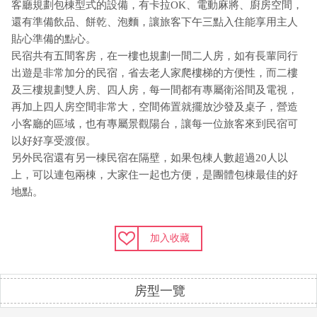
客廳規劃包棟型式的設備，有卡拉OK、電動麻將、廚房空間，
還有準備飲品、餅乾、泡麵，讓旅客下午三點入住能享用主人
貼心準備的點心。
民宿共有五間客房，在一樓也規劃一間二人房，如有長輩同行
出遊是非常加分的民宿，省去老人家爬樓梯的方便性，而二樓
及三樓規劃雙人房、四人房，每一間都有專屬衛浴間及電視，
再加上四人房空間非常大，空間佈置就擺放沙發及桌子，營造
小客廳的區域，也有專屬景觀陽台，讓每一位旅客來到民宿可
以好好享受渡假。
另外民宿還有另一棟民宿在隔壁，如果包棟人數超過20人以
上，可以連包兩棟，大家住一起也方便，是團體包棟最佳的好
地點。
加入收藏
房型一覽