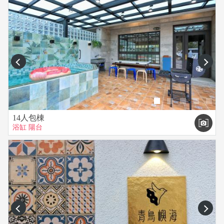
prev
next
14人包棟
浴缸
陽台
prev
next