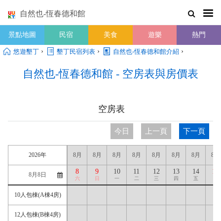
自然也-恆春德和館
景點地圖
民宿
美食
遊樂
熱門
›
›
›
悠遊墾丁
墾丁民宿列表
自然也-恆春德和館介紹
自然也-恆春德和館 - 空房表與房價表
空房表
今日
上一頁
下一頁
2026年
8月
8月
8月
8月
8月
8月
8月
8月
8
9
10
11
12
13
14
15
六
日
一
二
三
四
五
六
10人包棟(A棟4房)
12人包棟(B棟4房)