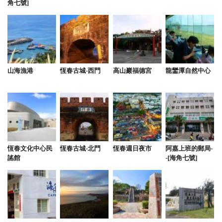
角七號]
山海漁港
恆春古城-西門
高山巖福德宮
龍鑾潭自然中心
恆春文化中心民
恆春古城-北門
恆春週日夜市
阿嘉上班的郵局-
謠館
-[海角七號]