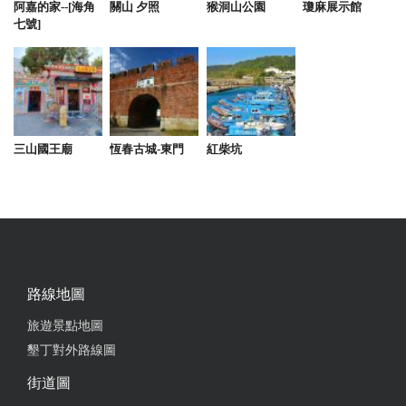
阿嘉的家--[海角
關山 夕照
猴洞山公園
瓊麻展示館
七號]
三山國王廟
恆春古城-東門
紅柴坑
路線地圖
旅遊景點地圖
墾丁對外路線圖
街道圖