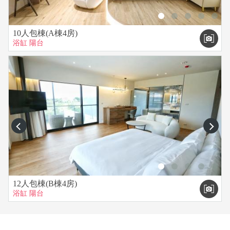
★A、B兩棟每間房內均有：雙人加大獨立筒床、電視、乾濕分
離衛浴、熱水壺、吹風機、浴缸、獨立空調。
★備品：沐浴乳、洗髮精、大浴巾、小毛巾、衛生紙。
10人包棟(A棟4房)
浴缸
陽台
★民宿有提供免費的廚房、烤肉區，提供的碗盤及任何器具，
使用完畢需自行清理乾淨恢復原樣（否酌收清潔費3000）
★烤完肉請務必用水熄滅炭火，以免發生火災。
★烤肉區不另收場地費用，使用後請協助維持整潔（否酌收清
潔費3000）。
★屋內所有擺設、物品、家具、KTV設備、音響均是民宿財
產，請勿自行移動或者私自帶走及惡意破壞，如有發現物品損
prev
next
壞，須賠償損失。
★私自調整/移動KTV設備導致退房檢查無法正常使用者，一律
扣除全額押金，若維修費超出押金1萬元則須再賠償超出押金之
金額。
★公共區域請勿亂丟菸蒂、吐痰、吐檳榔汁、亂丟垃圾，本民
12人包棟(B棟4房)
宿有配置垃圾桶及菸灰缸，請遵守規定。
浴缸
陽台
★出入民宿請隨手關門，避免蚊蟲飛進民宿內，夜晚勿行走至
草叢或牆角草堆，以免受傷。