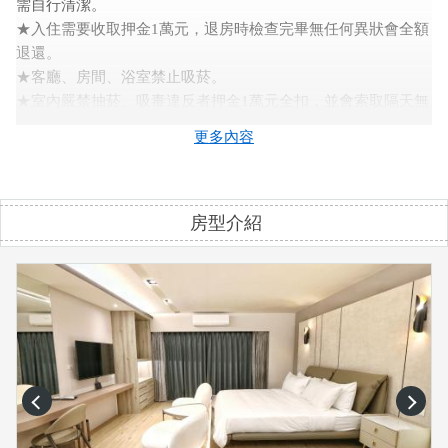
需自行清潔。
★入住需要收取押金1萬元，退房時檢查完畢無任何異狀會全額
退還。
★客廳、房間、浴室禁止吸菸。
★室內嚴禁抽菸、吸毒違反者押金1萬元全扣，並會索取隔天無
法販售房間之損失。
更多內容
★停車場免費提供旅客使用，民宿不負保管之責，個人貴重物
品也請妥善保管。
★按照民宿法規公共空間（如室外，客廳，烤肉區）有裝設監
房型介紹
視設備以維護雙方權益。
★須施放煙火者請至民宿外，若發現民宿內施放煙火所產生的
紙屑與垃圾將收取清潔費2000元。
★寵物友善，室外不禁寵物（自備寵物籠入屋即可），糞便須
自行清理（如未清理由押金扣取清潔費2000）
★浴巾是提供給旅客使用的貼身物品，為了確保乾淨品質，請
勿把浴巾拿來當踩腳墊或擦拭人體以外之用。
★若是您們在check in 時發現哪邊沒整理乾淨、或者入住時房
prev
next
間就有蚊蟲，請務必當下馬上告知我們，我們會馬上為您處
理。