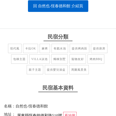
【退、換定須知】
回 自然也-恆春德和館 介紹頁
訂房完成後，如需更動房型、日期，僅限一次，請謹慎斟酌後
再做更改。如不克前來，可依下列標準還返已繳之訂金，或可
選擇為您保留訂金6個月，選擇保留訂金之訂房恕不接受改為退
款：
民宿分類
(一)如因個人因素旅客於入住14日前取消者，得請求退還已付訂
現代風
卡拉OK
麻將
有戲水池
提供烤肉區
提供廚房
金 100%。
(二)如因個人因素旅客於入住７至13日前取消者，得請求退還已
包棟主題
VILLA泳池
獨棟別墅
寵物友好
烤肉BBQ
付訂金 70%。
(三)如因個人因素旅客於入住2至６日前取消者，得請求退還已
親子主題
提供嬰兒澡盆
周圍風景美
付訂金 30%。
(四)如因個人因素旅客於入住1日前取消者，得請求退還已付訂
金 10%。
民宿基本資料
(五)如因個人因素旅客於當日取消或怠於通知者，不退還旅客已
付全部訂金。
如預訂住宿當日遇颱風/地震等不可抗拒因素時-以屏東縣政府頒
名稱：自然也-恆春德和館
佈是否停止上班上課為判定準則-可退還訂金-當日務必以電話聯
地址：
屏東縣恆春鎮德和路510號
看地圖