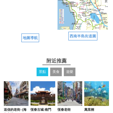
西南半島街道圖
地圖導航
附近推薦
景點
美食
遊樂
送信的老街--[海
恆春古城-南門
恆春老街
萬里桐