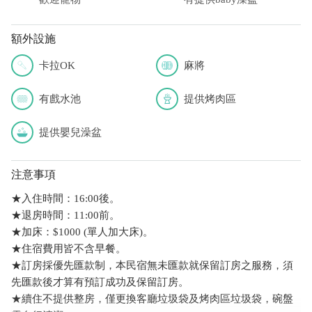
額外設施
卡拉OK
麻將
有戲水池
提供烤肉區
提供嬰兒澡盆
注意事項
★入住時間：16:00後。
★退房時間：11:00前。
★加床：$1000 (單人加大床)。
★住宿費用皆不含早餐。
★訂房採優先匯款制，本民宿無未匯款就保留訂房之服務，須
先匯款後才算有預訂成功及保留訂房。
★續住不提供整房，僅更換客廳垃圾袋及烤肉區垃圾袋，碗盤