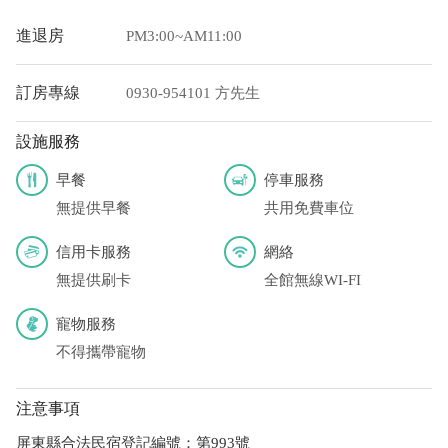
您也可以利用這幾個常用的網路ATM匯款： [
郵局ATM
]、 [
彰銀
進退房
PM3:00~AM11:00
ATM
]、 [
一銀ATM
]
(以上三個銀行網路ATM只是方便網友直接連結，並不代表民
訂房專線
0930-954101 方先生
宿有提供該銀行匯款帳號喔。) 匯入任何款項後，請記得與業者
連絡喔！
設施服務
早餐
停車服務
無提供早餐
共用免費車位
信用卡服務
網絡
無提供刷卡
全館無線WI-FI
寵物服務
不得攜帶寵物
注意事項
屏東縣合法民宿登記編號：第993號