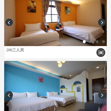
prev
next
206三人房
prev
next