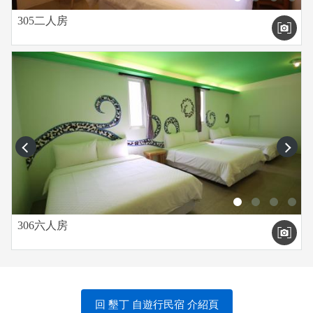
305二人房
prev
next
306六人房
回 墾丁 自遊行民宿 介紹頁