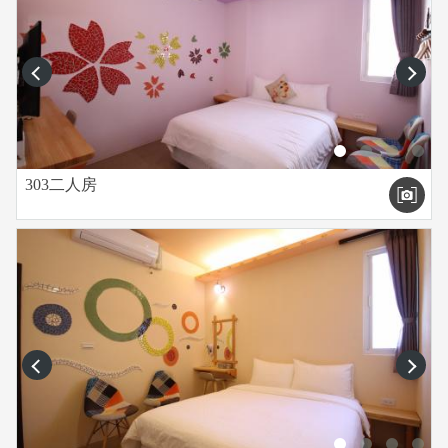
prev
next
303二人房
prev
next