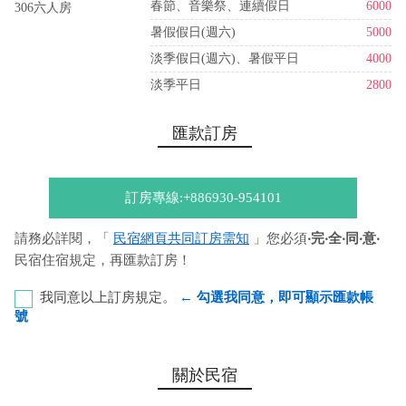
春節、音樂祭、連續假日
6000
306六人房
暑假假日(週六)
5000
淡季假日(週六)、暑假平日
4000
淡季平日
2800
匯款訂房
訂房專線:+886930-954101
請務必詳閱，「
民宿網頁共同訂房需知
」您必須
‧完‧全‧同‧意‧
民宿住宿規定，再匯款訂房！
我同意以上訂房規定。
← 勾選我同意，即可顯示匯款帳
號
郵局轉帳 代碼：700 局號：0071430 帳號：0430515
關於民宿
戶名：方三吉