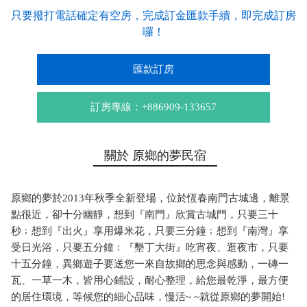
只要撥打電話確定有空房，完成訂金匯款手續，即完成訂房
囉！
匯款訂房
訂房專線：+886909-133657
關於 原鄉的夢民宿
原鄉的夢於2013年秋季全新登場，位於恆春南門古城邊，離景
點很近，卻十分幽靜，想到『南門』欣賞古城門，只要三十
秒﹔想到『出火』享用爆米花，只要三分鐘﹔想到『南灣』享
受日光浴，只要五分鐘﹔『墾丁大街』吃宵夜、逛夜市，只要
十五分鐘，異鄉遊子要送您一來自故鄉的思念與感動，一磚一
瓦、一草一木，皆用心鋪設，耐心整理，給您最乾淨，最方便
的居住環境，等候您的細心品味，慢活~ ~就從原鄉的夢開始!