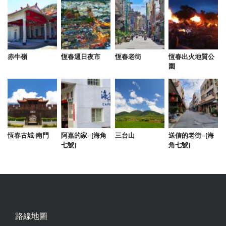
赤牛嶺
恆春週日夜市
恆春老街
恆春出火地質公
園
恆春古城-南門
阿嘉的家--[海角
三台山
送信的老街--[海
七號]
角七號]
路線地圖