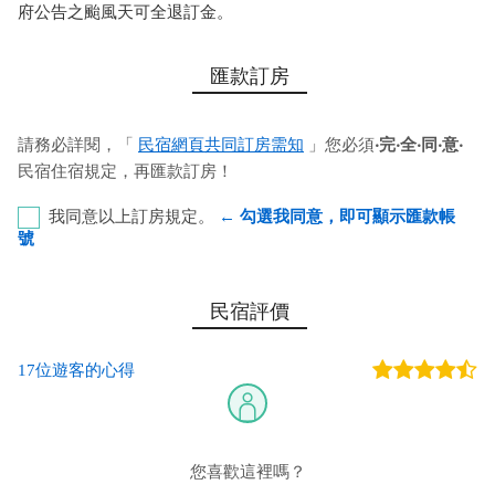
府公告之颱風天可全退訂金。
匯款訂房
請務必詳閱，「
民宿網頁共同訂房需知
」您必須
‧完‧全‧同‧意‧
民宿住宿規定，再匯款訂房！
我同意以上訂房規定。
← 勾選我同意，即可顯示匯款帳
號
彰化銀行-九如路分行 代號﹕009 帳號﹕8206-86-014362-
民宿評價
00 戶名﹕李雅萍
17位遊客的心得
您也可以利用這幾個常用的網路ATM匯款： [
郵局ATM
]、 [
彰銀
ATM
]、 [
一銀ATM
]
(以上三個銀行網路ATM只是方便網友直接連結，並不代表民
宿有提供該銀行匯款帳號喔。) 匯入任何款項後，請記得與業者
您喜歡這裡嗎？
連絡喔！