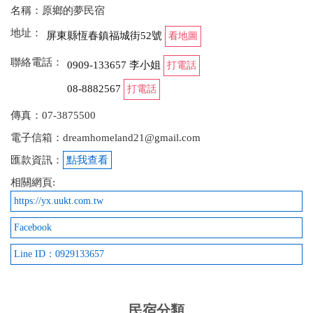
名稱：原鄉的夢民宿
很棒的民宿，設備新，人親切，讚啦！
地址：
屏東縣恆春鎮福城街52號
看地圖
from google
聯絡電話：
0909-133657 李小姐
打電話
08-8882567
打電話
2019-05-26 20:29:54
傳真：07-3875500
很棒的住宿經驗，主人家很客氣，床也好睡
電子信箱：dreamhomeland21@gmail.com
from google
匯款資訊：
點我查看
相關網頁:
2019-05-26 12:52:37
https://yx.uukt.com.tw
Facebook
from google
Line ID：0929133657
2019-05-17 12:48:43
民宿分類