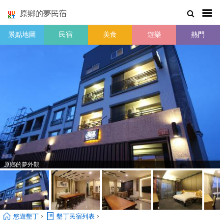
原鄉的夢民宿
景點地圖
民宿
美食
遊樂
熱門
原鄉的夢外觀
›
›
悠遊墾丁
墾丁民宿列表