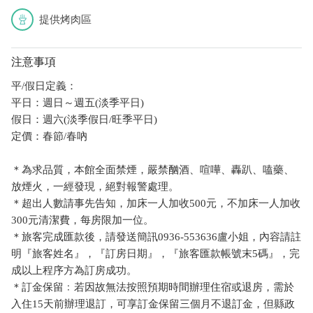
提供烤肉區
注意事項
平/假日定義：
平日：週日～週五(淡季平日)
假日：週六(淡季假日/旺季平日)
定價：春節/春吶
＊為求品質，本館全面禁煙，嚴禁酗酒、喧嘩、轟趴、嗑藥、
放煙火，一經發現，絕對報警處理。
＊超出人數請事先告知，加床一人加收500元，不加床一人加收
300元清潔費，每房限加一位。
＊旅客完成匯款後，請發送簡訊0936-553636盧小姐，內容請註
明『旅客姓名』，『訂房日期』，『旅客匯款帳號末5碼』，完
成以上程序方為訂房成功。
＊訂金保留﹕若因故無法按照預期時間辦理住宿或退房，需於
入住15天前辦理退訂，可享訂金保留三個月不退訂金，但縣政