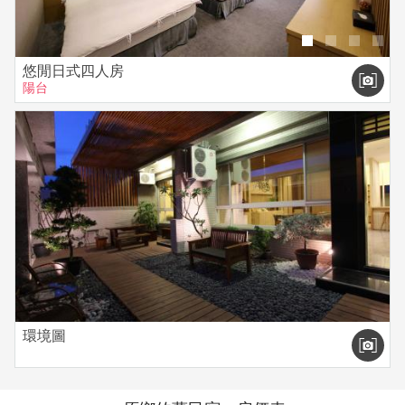
悠閒日式四人房
陽台
環境圖