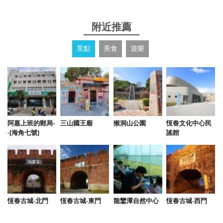
讓人自在的好地方！
from google
附近推薦
景點
美食
遊樂
2018-01-29 22:09:00
from google
阿嘉上班的郵局-
三山國王廟
猴洞山公園
恆春文化中心民
-[海角七號]
謠館
恆春古城-北門
恆春古城-東門
龍鑾潭自然中心
恆春古城-西門