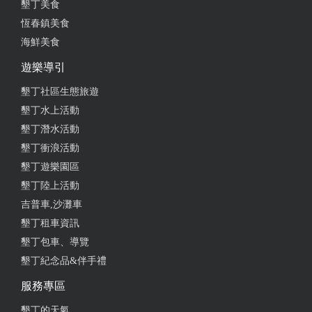
墾丁美食
餐廳乾淨明亮，餐點好吃，紅燒牛肉麵，湯頭溫潤不
恆春鎮美食
會辣，連小孩都喜歡，牛肉炒飯也好吃吃，這是第二
海鮮美食
次來，兒子很喜歡。
遊樂導引
from google
墾丁社區生態旅遊
墾丁水上活動
2025-04-26 15:13:42
墾丁潛水活動
2024.10.26 恆春老街內的人氣牛肉麵店，建議早點
墾丁衝浪活動
來。 其實我來了第三次才吃到，前兩次直接跟我說完
墾丁遊樂園區
售，我很意外。 恆春老街其實規劃得不算好，還好仍
墾丁陸上活動
有幾家值得一訪的特色店家撐場面，寶順號就是其中
吉普車,沙灘車
之一。 牛肉麵好吃就不用多說了，自己真的要來試
墾丁租車資訊
試，意外的是沒有幾家牛肉麵店會放牛油的，至少在
墾丁包車、導覽
南部我很少看到，但寶順號有，大加分！ 位於老街內
墾丁紀念品&伴手禮
停車不方便是當然的，但老街是適合用走的不是用來
停車的。總之，以一家牛肉麵店來說，很棒，想到位
服務專區
於恆春這個較遠一點的地方，那就更值得嘗試了。
墾丁的天氣