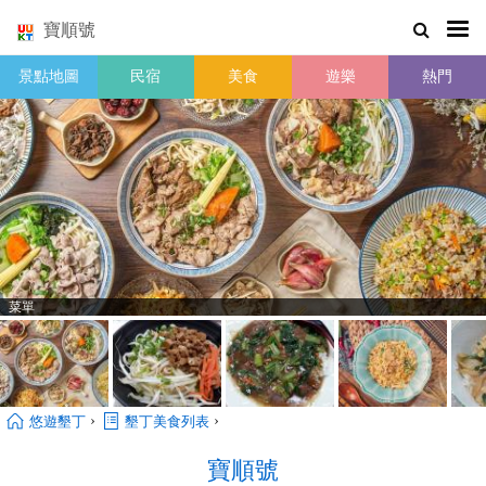
寶順號
景點地圖
民宿
美食
遊樂
熱門
菜單
›
›
悠遊墾丁
墾丁美食列表
寶順號