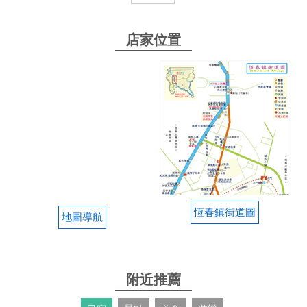
餐點好吃，環境乾淨舒服，吃過好幾次了，大人小孩
都喜歡，我最喜歡豆干炸醬麵配上店裏特製辣椒，超
店家位置
級美味，價格也算評價，今天還點了牛肉清湯蛋花
湯，女兒讚不絕口。
from google
2025-09-09 00:31:15
意外發現墾丁美食 這個炒飯絕！太太太好吃了 有蔬
菜有紅蘿蔔是用沙茶炒的那種 滷味也很夠味配料醬料
自己選湯也很好喝 下次來還要再吃✨
恆春鎮街道圖
地圖導航
from google
2025-08-28 14:30:35
附近推薦
很文青的一家店，停車不方便 麵類還不錯，丼飯覺得
還可以