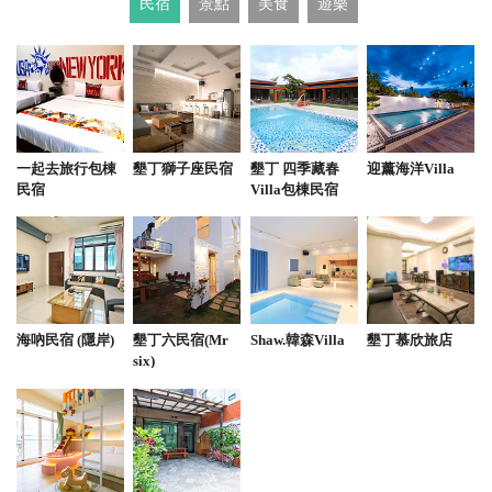
民宿
景點
美食
遊樂
from google
2025-08-05 22:39:28
長得好像早午餐店的牛肉麵店 四寶牛肉麵 料多實在
一起去旅行包棟
墾丁獅子座民宿
墾丁 四季藏春
迎薰海洋Villa
民宿
Villa包棟民宿
from google
2025-06-27 20:25:07
在中山路，恆春老街，店面乾淨明亮，雖不方便停
車，但餐點菜色很好吃耶，牛肉麵150元，有四塊
海吶民宿 (隱岸)
墾丁六民宿(Mr
Shaw.韓森Villa
墾丁慕欣旅店
肉，麵條清爽，湯頭不鹹適合全喝光。 炒飯普通，但
six)
配著古早味蔥油蛋花湯就是對味。 燙青菜40元，裡面
加了豆芽和紅蘿蔔，份量適中。 來恆春的一碗牛肉
麵，推薦！
from google