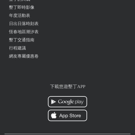
from google
墾丁即時影像
年度活動表
日出日落時刻表
2025-04-15 18:22:06
恆春地區潮汐表
2人消費280元， 乾炸醬麵60元，炒沙茶牛肉炒飯100
墾丁交通指南
元，蒜泥白肉80元，蔥油蛋花湯40元。 都好吃耶，意
行程建議
料之外。 最喜歡拌麵，看似平凡，但調味很不錯且重
網友專屬優惠卷
口味，加辣椒更好吃，哈！ 整體4.2星。
from google
下載悠遊墾丁APP
2025-04-12 13:32:46
用餐環境很舒適，我吃豬肉麵，賣相佳，口味我覺得
平平，不是我喜歡的古早味
from google