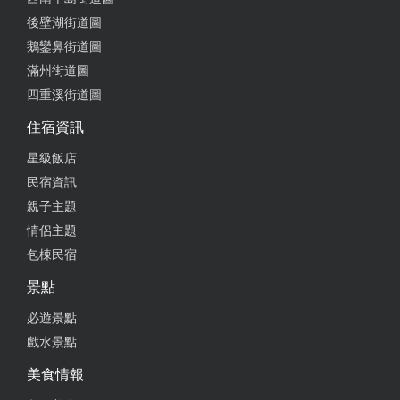
後壁湖街道圖
鵝鑾鼻街道圖
2025-06-12 01:46:11
滿州街道圖
第一次來點了牛肉炒飯與豬肉湯 飯炒的乾爽帶點鍋氣
四重溪街道圖
還有好像沙茶及牛肉的醃製風味 豬肉湯是油蔥風味
有豬肉片跟青菜 整體餐點味道偏清淡 但不單薄 環境
住宿資訊
非常舒服有風格 還有輕鬆的音樂 很舒適
星級飯店
from google
民宿資訊
親子主題
情侶主題
2025-06-10 19:52:49
包棟民宿
清爽 不會膩 味道很不錯 我們玩了一天 就是想要來一
景點
點清爽的牛肉麵 補充能量 心情滿百
必遊景點
from google
戲水景點
美食情報
2025-04-28 21:43:49