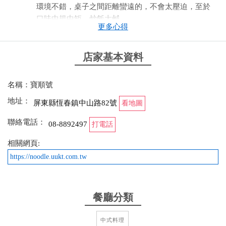
環境不錯，桌子之間距離蠻遠的，不會太壓迫，至於
口味中規中矩，炒飯太鹹
更多心得
from google
店家基本資料
2025-10-08 21:58:13
名稱：寶順號
沙茶牛肉炒飯$100 非常普通甚至有點平均值以下的炒
地址：
飯，有不少米飯都還是白的，味道偏淡，感覺是靠沙
屏東縣恆春鎮中山路82號
看地圖
茶在撐，沒有足夠調味。不推，還是點麵類就好 滷味
聯絡電話：
08-8892497
打電話
拼盤$70 豬耳朵有味道還不錯，其他品項吃起來都只
是水煮然後淋醬而已，沒有很想吃滷味的話可以不用
相關網頁:
點 店內乾淨明亮，整體感覺像現代的新店家 位在小
https://noodle.uukt.com.tw
路中，停車不便
from google
餐廳分類
2025-09-21 22:42:16
中式料理