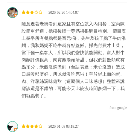
2026-02-20 14:04:07
隨意逛著老街看到這家且有空位就入內用餐，室內陳
設簡單舒適，櫃檯後牆一尊媽祖很醒目特別。 價目表
上幾乎所有餐點都是百元/份，先生及孩子點了牛肉湯
麵，我和媽媽不吃牛就各點蓋飯。採先付費才上菜，
當下僅一桌客人，所以我們蠻快就能開動。家人對牛
肉麵評價很高，肉質嫩湯頭清甜，但我們對飯類就有
點扣分，米飯沒燜煮到（台語表達：米心沒透）造成
口感沒那麼好，所以就沒吃完啦！至於鋪上面的蛋、
肉、洋蔥絲調味偏甜（這屬個人口味感想）整體來說
應該還是不錯的，可能今天比較沒時間多燜一下，我
們就點餐了。
from google
2026-01-08 03:18:27