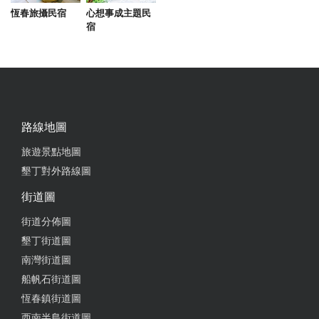
恆春旅攝民宿
心想事成主題民
宿
2025-06-27 20:25:07
在中山路，恆春老街，店面乾淨明亮，雖不方便停
車，但餐點菜色很好吃耶，牛肉麵150元，有四塊
肉，麵條清爽，湯頭不鹹適合全喝光。 炒飯普通，但
配著古早味蔥油蛋花湯就是對味。 燙青菜40元，裡面
路線地圖
加了豆芽和紅蘿蔔，份量適中。 來恆春的一碗牛肉
麵，推薦！
旅遊景點地圖
墾丁對外路線圖
from google
街道圖
街道分佈圖
2025-06-23 13:26:15
墾丁街道圖
半日遊的導遊推薦我們來的，先生點肉多多牛肉麵，
南灣街道圖
天氣很熱本來他一直說吃沒胃口，吃了第一口之後胃
船帆石街道圖
口大開
恆春鎮街道圖
from google
西南半島街道圖