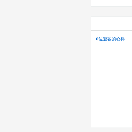
兆豐銀行-太平分行
您也可以利用這幾個
(以上三個銀行網
喔。) 匯入任何
0位遊客的心得