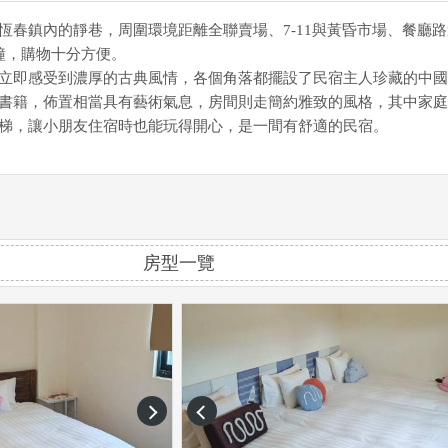
恆春鎮內的靜巷，周圍環境距離全聯賣場、7-11與黃昏市場、餐廳路
鐘，購物十分方便。
立即感受到濃厚的古典風情，各個角落都擺設了民宿主人珍藏的中國
書籍，佈置相當具有藝術氣息，房間則走簡約雅致的風格，其中家庭
梯，讓小朋友住宿時也能玩得開心，是一間有舒適的民宿。
房型一覽
next
prev