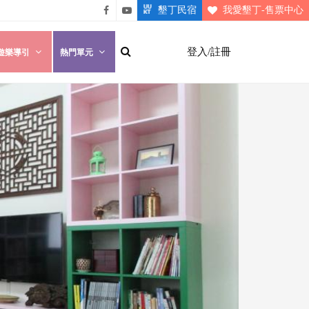
墾丁民宿
我愛墾丁-售票中心
悠遊
悠遊
墾丁
墾丁
登入/註冊
遊樂導引
熱門單元
粉絲
影片
團
介紹