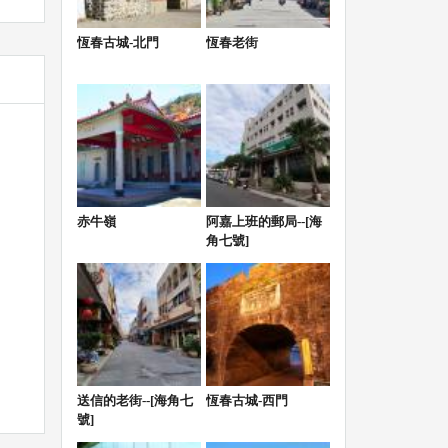
恆春古城-北門
恆春老街
號
赤牛嶺
阿嘉上班的郵局--[海
角七號]
送信的老街--[海角七
恆春古城-西門
號]