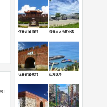
恆春古城-南門
恆春出火地質公園
恆春古城-東門
山海漁港
房！