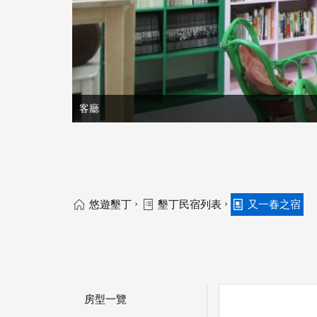
客廳
›
›
悠遊墾丁
墾丁民宿列表
又一春之宿
房型一覽