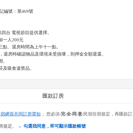
記編號：第469號
 , 第四台 電視節目提供選擇。
加一人200元
午三點、退房時間為上午十一點。
00元，退房時確認物品及環境未受損壞，則押金全額退還。
用。
抽菸及吸食違禁品。
匯款訂房
民宿網頁共同訂房需知
」您必須
‧完‧全‧同‧意‧
民宿住宿規定，再匯款訂
房規定。
← 勾選我同意，即可顯示匯款帳號