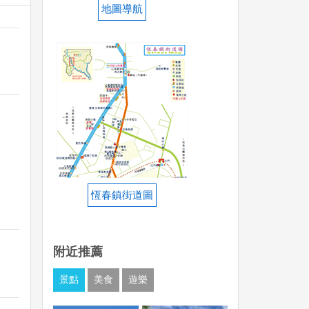
地圖導航
恆春鎮街道圖
附近推薦
景點
美食
遊樂