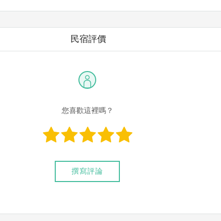
 代號：017 帳號：06810127678 戶名：黃怡仁
民宿評價
常用的網路ATM匯款： [
郵局ATM
]、 [
彰銀ATM
]、 [
一銀ATM
]
路ATM只是方便網友直接連結，並不代表民宿有提供該銀行匯款帳
款項後，請記得與業者連絡喔！
您喜歡這裡嗎？
撰寫評論