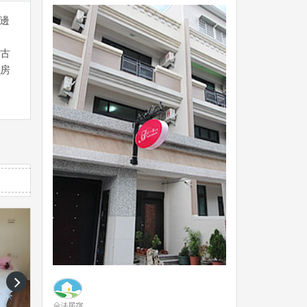
邊
古
房
next