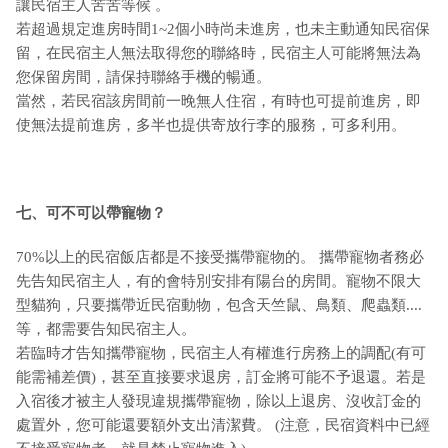
讓民宿主人苦苦等候 。
若超過規定進房時間1~2個小時尚未進房，也未主動通知民宿保
留，在民宿主人無法取得您的聯絡時，民宿主人可能將無法為
您保留房間，請保持聯絡手機的暢通。
當然，若民宿該房間前一晚無人住宿，有時也可提前進房，即
使無法提前進房，多半也提供寄放行李的服務，可多利用。
七、可不可以帶寵物？
70%以上的民宿飯店都是不接受攜帶寵物的。 攜帶寵物者務必
先告知民宿主人，有的會特別安排有陽台的房間。寵物不限大
型貓狗，只要攜帶近民宿動物，包含天竺鼠、鳥類、爬蟲類....
等，都需要告知民宿主人。
若臨時才告知攜帶寵物，民宿主人有權進行房務上的調配(有可
能需補差價)，甚至直接要求退房，訂金將可能不予退還。若是
入宿後才被主人發現違規攜帶寵物，除以上退房、沒收訂金的
處置外，您可能還要額外支出清潔費。 (注意，民宿資料中已經