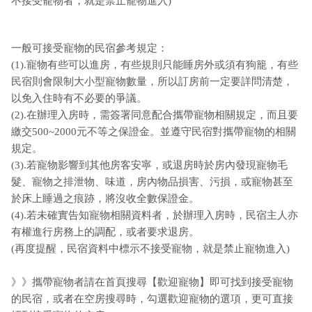
不接受寵物者，就是禁止寵物進入)
一般可接受寵物的民宿參考規定：
(1).寵物有些可以進房，有些規則只能睡房外或須有狗籠，有些
民宿則會限制大小型寵物數量，所以訂房前一定要詳問清楚，
以免入住時有不必要的爭議。
(2).在辦理入房時，需簽署同意配合攜帶寵物相關規定，而且要
繳交500~2000元不等之保證金。並遵守民宿對攜帶寵物的相關
規定。
(3).若寵物影響到其他房客安寧，或退房時於房內發現寵物毛
髮、寵物之排泄物、味道，房內物品損害、污損，或寵物甚至
於床上睡過之痕跡，將沒收全數保證金。
(4).若未確實告知寵物相關資料者，於辦理入房時，民宿主人亦
有權進行房務上的調配，或者要求退房。
(再度提醒，民宿資料中標示不接受寵物，就是禁止寵物進入)
》》攜帶寵物者請在首頁搜尋【歡迎寵物】即可找到接受寵物
的民宿，或者在空房搜尋時，勾選歡迎寵物的選項，更可直接