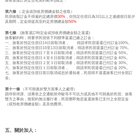
旅客直接訂房定型化契約範本)]規定：
第六條
（ 定金或預收房價總金額之收取）
民宿收取訂金不得逾約定總房價
30%
，但預定住宿日為3日以上之連續假日前夕
及期間，定金得提高至約定房價總金額
50%
第七條
(旅客退訂時定金或預收房價總金額之退還)
旅客解約時，得要求民宿依下列標準返還已繳之訂金：
一、旅客於預定住宿日14日前取消者， 得請求民宿退還已付訂金100%。
二、旅客於預定住宿日10至13日前取消者，得請求民宿退還已付訂金 70%。
三、旅客於預定住宿日７至９日前取消者，得請求民宿退還已付訂金 50%。
四、旅客於預定住宿日４至６日前取消者，得請求民宿退還已付訂金 40%。
五、旅客於預定住宿日２至３日前取消者，得請求民宿退還已付訂金 30%。
六、旅客於預定住宿日１日前取消者， 得請求民宿退還已付訂金 20%。
七、旅客於預定住宿日當日取消或怠於通知者，民宿得不退還旅客已付全部訂
金。
第十一條
（不可歸責於雙方當事人之處理）
因停班停課、須乘坐之交通航班停駛等不可抗力或其他不可歸責於民宿、旅客
雙方之事由，致契約無法履行者，民宿應即無息返還旅客已支付之全部定金
（或預收房價總金額）及其他費用。
五、關於加人：