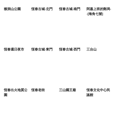
猴洞山公園
恆春古城-北門
恆春古城-南門
阿嘉上班的郵局-
-[海角七號]
恆春週日夜市
恆春古城-東門
恆春古城-西門
三台山
恆春出火地質公
恆春老街
三山國王廟
恆春文化中心民
園
謠館