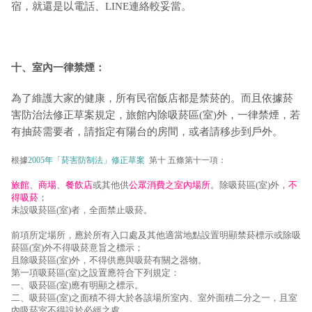
宿，就還是以電話、LINE連絡較妥當。
十、室內一律禁煙：
為了維護大家的健康，所有民宿飯店都是禁菸的。而且依據菸
害防治法修正草案規定，旅館內除吸菸區(室)外，一律禁煙，若
有抽菸需要者，請指定有陽台的房間，或者請移步到戶外。
根據
2005年「菸害防制法」修正草案
第十 五條第十一項：
旅館
、
商場
、
餐飲店
或其他供
公眾消費之室內場所
。除吸菸區(室)外，
不
得吸菸
；
未設吸菸區(室)者，全面禁止吸菸。
前項所定場所，應於所有入口處及其他適當地點設置明顯禁菸標示或除吸
菸區(室)外不得吸菸意旨之標示；
且除吸菸區(室)外，不得供應與吸菸有關之器物。
第一項吸菸區(室)之設置應符合下列規定：
一、吸菸區(室)應有明顯之標示。
二、吸菸區(室)之面積不得大於各該場所室內、室外面積二分之一，且室
內吸菸室不得設於必經之處。