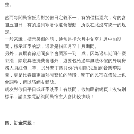
整。
然而每間民宿飯店對於假日定義不一，有的僅指週六，有的含
週五週日，有的遇到寒暑假還會變動，所以在此沒有統一的規
定。
一般來說，標示暑假的話，通常是指六月中旬至九月中旬期
間，標示旺季的話，通常是指四月至十月期間。
另外，農曆春節期間多半會調漲一到二成，因為過年期間什麼
都漲，除寢具送洗費會漲外，還要包給過年無法休假的外聘房
務人員紅包....等。另外墾丁四月份(清明節/兒童節)音樂季期
間，更是比春節更加熱鬧繁忙的時段，墾丁的民宿在價位上也
會調整，所以請網友體諒。
網友對假日平日或旺季淡季上有疑問，假如民宿網頁上沒特別
標示，請直接電話詢問民宿主人會比較快哦！
四、訂金問題：