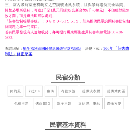
三、室內吸菸室應有獨立之空調或通風系統，且與禁菸場所完全區隔。
於禁菸場所吸菸，可處2千至1萬元罰鍰(折合新台幣6千~3萬元)，不須經勸阻無
效才罰，而是違法即可以處罰。
『菸害防制檢舉專線』：０８００-５3１５3１，則為提供民眾詢問菸害防制相
關問題之單一門窗口。
若有民眾發現有人違規吸菸，亦可撥打屏東縣衛生局菸害專線電話(08)738-
5372。
106年「菸害防
查詢網址：
衛生福利部國民健康屬煙害防治網站
法規下載：
制法」修正草案
民宿分類
簡約風
卡拉OK
麻將
有戲水池
提供洗衣機
提供烤肉區
包棟主題
烤肉BBQ
親子主題
近站牌、車站
購物方便
民宿基本資料