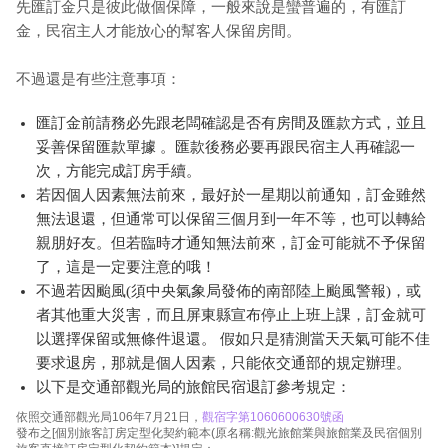
先匯訂金只是彼此做個保障，一般來說是蠻普遍的，有匯訂
金，民宿主人才能放心的幫客人保留房間。
不過還是有些注意事項：
匯訂金前請務必先跟老闆確認是否有房間及匯款方式，並且
妥善保留匯款單據 。匯款後務必要再跟民宿主人再確認一
次，方能完成訂房手續。
若因個人因素無法前來，最好於一星期以前通知，訂金雖然
無法退還，但通常可以保留三個月到一年不等，也可以轉給
親朋好友。但若臨時才通知無法前來，訂金可能就不予保留
了，這是一定要注意的哦！
不過若因颱風(須中央氣象局發佈的南部陸上颱風警報)，或
者其他重大災害，而且屏東縣宣布停止上班上課，訂金就可
以選擇保留或無條件退還。 假如只是猜測當天天氣可能不佳
要求退房，那就是個人因素，只能依交通部的規定辦理。
以下是交通部觀光局的旅館民宿退訂參考規定：
依照交通部觀光局106年7月21日，
觀宿字第1060600630號函
發布之[個別旅客訂房定型化契約範本(原名稱:觀光旅館業與旅館業及民宿個別