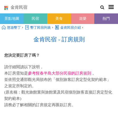
金肯民宿
景點地圖
民宿
美食
遊樂
熱門
›
›
›
悠遊墾丁
墾丁民宿列表
金肯民宿介紹
金肯民宿 - 訂房規則
您決定要訂房了嗎？
請仔細閱讀以下說明，
本訂房需知是
參考恆春半島大部分民宿的訂房規則
，
並依照交通部觀光局頒布的「個別旅客訂房定型化契約範本」
之規定所制定的。
(原名稱：觀光旅館業與旅館業及民宿個別旅客直接訂房定型化
契約範本)
請務必了解相關的訂房規定再匯款訂房。