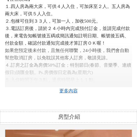
１.四人房為兩大床，可供４人入住，可加床至２人。五人房為
兩大床，可供５人入住。
２.包棟可住到３３人，可加一人，加收500元。
３.電話訂房後，請於２４小時內完成預付訂金，並請完成付款
後，來電告知帳號後五碼或簡訊通知註明日期、帳號後五碼、
付款金額，確認付款通知完成後才算訂房ＯＫ喔！
如果您預定後未付款，且無任何聯繫，24小時後，我們會自動
幫您取消訂房，以免耽誤其他客人訂房，敬請見諒。
４.訂房之訂金為房價50%訂金；特別節日(春節、音樂季、連續
假日)須匯全額。Ps.房價假日定義為(星期六)
５.入住時間下午３點，退房時間早上１１點。
６.入住時間如超過晚上五點，請事先做告知。為維護住宿品質
更多內容
及安全，請依規定人數入住。
７.室內禁菸，吸菸請到戶外有悠閒空間讓您吸菸之餘欣賞田野
風光，謝謝合作。
房型介紹
８.民宿內禁止攜帶寵物，如經發現攜帶寵物將加收１５００
元。
９.嚴禁室內吸毒.酗酒.喧嘩.轟趴.嗑藥.等違法情事，如經發現一