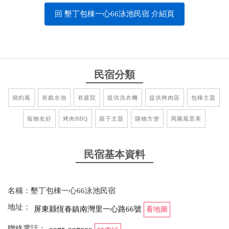
回 墾丁包棟一心66泳池民宿 介紹頁
民宿分類
簡約風
有戲水池
有庭院
提供洗衣機
提供烤肉區
包棟主題
寵物友好
烤肉BBQ
親子主題
購物方便
周圍風景美
民宿基本資料
名稱：墾丁包棟一心66泳池民宿
地址：
屏東縣恆春鎮南灣里一心路66號
看地圖
聯絡電話：