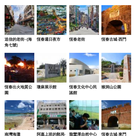
送信的老街--[海
恆春週日夜市
恆春老街
恆春古城-西門
角七號]
恆春出火地質公
瓊麻展示館
恆春文化中心民
猴洞山公園
園
謠館
南灣海灘
阿嘉上班的郵局-
龍鑾潭自然中心
恆春古城-東門