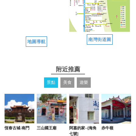
南灣街道圖
地圖導航
附近推薦
景點
美食
遊樂
恆春古城-南門
三山國王廟
阿嘉的家--[海角
赤牛嶺
七號]