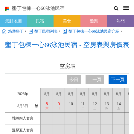
墾丁包棟一心66泳池民宿
景點地圖
民宿
美食
遊樂
熱門
›
›
›
悠遊墾丁
墾丁民宿列表
墾丁包棟一心66泳池民宿介紹
墾丁包棟一心66泳池民宿 - 空房表與房價表
空房表
今日
上一頁
下一頁
2026年
8月
8月
8月
8月
8月
8月
8月
8月
8
9
10
11
12
13
14
15
六
日
一
二
三
四
五
六
雅緻四人套房
溫馨五人套房