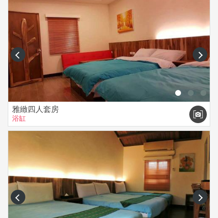
律報警依法究辦，決不寬待 謝謝配合。
prev
next
雅緻四人套房
浴缸
prev
next