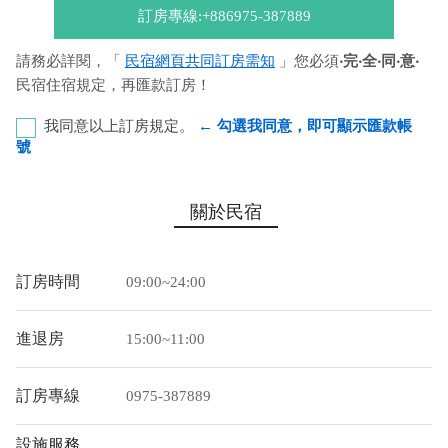
訂房專線:+886975-387889
請務必詳閱，「
民宿網頁共同訂房需知
」您必須
‧完‧全‧同‧意‧
民宿住宿規定，再匯款訂房！
我同意以上訂房規定。
← 勾選我同意，即可顯示匯款帳
號
彰化銀行-恆春分行 代號：009 帳號：8348-86-009122-
關於民宿
00 戶名：黃張啟超
您也可以利用這幾個常用的網路ATM匯款： [
郵局ATM
]、 [
彰銀
訂房時間
09:00~24:00
ATM
]、 [
一銀ATM
]
(以上三個銀行網路ATM只是方便網友直接連結，並不代表民
進退房
15:00~11:00
宿有提供該銀行匯款帳號喔。) 匯入任何款項後，請記得與業者
連絡喔！
訂房專線
0975-387889
設施服務