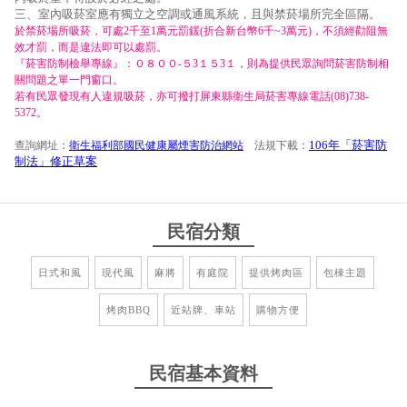
三、室內吸菸室應有獨立之空調或通風系統，且與禁菸場所完全區隔。
於禁菸場所吸菸，可處2千至1萬元罰鍰(折合新台幣6千~3萬元)，不須經勸阻無
效才罰，而是違法即可以處罰。
『菸害防制檢舉專線』：０８００-５3１５3１，則為提供民眾詢問菸害防制相
關問題之單一門窗口。
若有民眾發現有人違規吸菸，亦可撥打屏東縣衛生局菸害專線電話(08)738-
5372。
106年「菸害防
查詢網址：
衛生福利部國民健康屬煙害防治網站
法規下載：
制法」修正草案
民宿分類
日式和風
現代風
麻將
有庭院
提供烤肉區
包棟主題
烤肉BBQ
近站牌、車站
購物方便
民宿基本資料