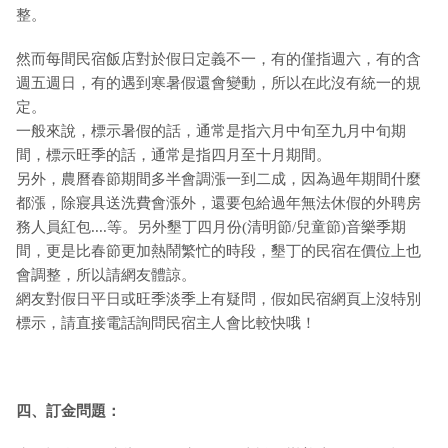
整。
然而每間民宿飯店對於假日定義不一，有的僅指週六，有的含
週五週日，有的遇到寒暑假還會變動，所以在此沒有統一的規
定。
一般來說，標示暑假的話，通常是指六月中旬至九月中旬期
間，標示旺季的話，通常是指四月至十月期間。
另外，農曆春節期間多半會調漲一到二成，因為過年期間什麼
都漲，除寢具送洗費會漲外，還要包給過年無法休假的外聘房
務人員紅包....等。另外墾丁四月份(清明節/兒童節)音樂季期
間，更是比春節更加熱鬧繁忙的時段，墾丁的民宿在價位上也
會調整，所以請網友體諒。
網友對假日平日或旺季淡季上有疑問，假如民宿網頁上沒特別
標示，請直接電話詢問民宿主人會比較快哦！
四、訂金問題：