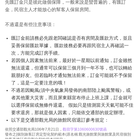
先匯訂金只是彼此做個保障，一般來說是蠻普遍的，有匯訂
金，民宿主人才能放心的幫客人保留房間。
不過還是有些注意事項：
匯訂金前請務必先跟老闆確認是否有房間及匯款方式，並且
妥善保留匯款單據 。匯款後務必要再跟民宿主人再確認一
次，方能完成訂房手續。
若因個人因素無法前來，最好於一星期以前通知，訂金雖然
無法退還，但通常可以保留三個月到一年不等，也可以轉給
親朋好友。但若臨時才通知無法前來，訂金可能就不予保留
了，這是一定要注意的哦！
不過若因颱風(須中央氣象局發佈的南部陸上颱風警報)，或
者其他重大災害，而且屏東縣宣布停止上班上課，訂金就可
以選擇保留或無條件退還。 假如只是猜測當天天氣可能不佳
要求退房，那就是個人因素，只能依交通部的規定辦理。
以下是交通部觀光局的旅館民宿退訂參考規定：
依照交通部觀光局106年7月21日，
觀宿字第1060600630號函
發布之[個別旅客訂房定型化契約範本(原名稱:觀光旅館業與旅館業及民宿個別