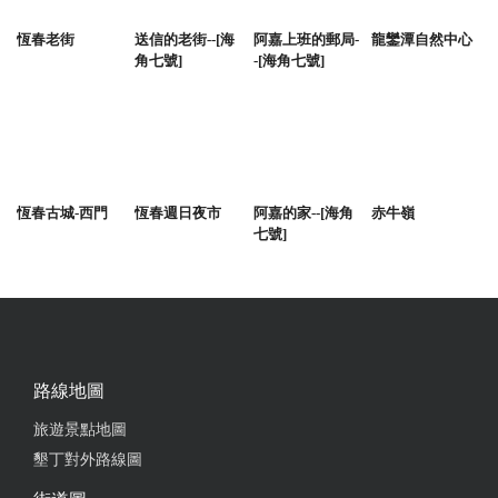
恆春老街
送信的老街--[海
阿嘉上班的郵局-
龍鑾潭自然中心
角七號]
-[海角七號]
恆春古城-西門
恆春週日夜市
阿嘉的家--[海角
赤牛嶺
七號]
路線地圖
旅遊景點地圖
墾丁對外路線圖