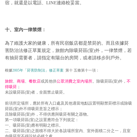
宿，就還是以電話、LINE連絡較妥當。
十、室內一律禁煙：
為了維護大家的健康，所有民宿飯店都是禁菸的。而且依據菸
害防治法修正草案規定，旅館內除吸菸區(室)外，一律禁煙，若
有抽菸需要者，請指定有陽台的房間，或者請移步到戶外。
根據
2005年「菸害防制法」修正草案
第十 五條第十一項：
旅館
、
商場
、
餐飲店
或其他供
公眾消費之室內場所
。除吸菸區(室)外，
不
得吸菸
；
未設吸菸區(室)者，全面禁止吸菸。
前項所定場所，應於所有入口處及其他適當地點設置明顯禁菸標示或除吸
菸區(室)外不得吸菸意旨之標示；
且除吸菸區(室)外，不得供應與吸菸有關之器物。
第一項吸菸區(室)之設置應符合下列規定：
一、吸菸區(室)應有明顯之標示。
二、吸菸區(室)之面積不得大於各該場所室內、室外面積二分之一，且室
內吸菸室不得設於必經之處。