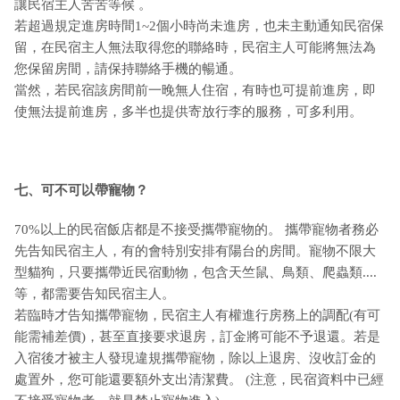
讓民宿主人苦苦等候 。
若超過規定進房時間1~2個小時尚未進房，也未主動通知民宿保
留，在民宿主人無法取得您的聯絡時，民宿主人可能將無法為
您保留房間，請保持聯絡手機的暢通。
當然，若民宿該房間前一晚無人住宿，有時也可提前進房，即
使無法提前進房，多半也提供寄放行李的服務，可多利用。
七、可不可以帶寵物？
70%以上的民宿飯店都是不接受攜帶寵物的。 攜帶寵物者務必
先告知民宿主人，有的會特別安排有陽台的房間。寵物不限大
型貓狗，只要攜帶近民宿動物，包含天竺鼠、鳥類、爬蟲類....
等，都需要告知民宿主人。
若臨時才告知攜帶寵物，民宿主人有權進行房務上的調配(有可
能需補差價)，甚至直接要求退房，訂金將可能不予退還。若是
入宿後才被主人發現違規攜帶寵物，除以上退房、沒收訂金的
處置外，您可能還要額外支出清潔費。 (注意，民宿資料中已經