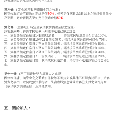
旅客直接訂房定型化契約範本)]規定：
第六條
（ 定金或預收房價總金額之收取）
民宿收取訂金不得逾約定總房價
30%
，但預定住宿日為3日以上之連續假日前夕
及期間，定金得提高至約定房價總金額
50%
第七條
(旅客退訂時定金或預收房價總金額之退還)
旅客解約時，得要求民宿依下列標準返還已繳之訂金：
一、旅客於預定住宿日14日前取消者， 得請求民宿退還已付訂金100%。
二、旅客於預定住宿日10至13日前取消者，得請求民宿退還已付訂金 70%。
三、旅客於預定住宿日７至９日前取消者，得請求民宿退還已付訂金 50%。
四、旅客於預定住宿日４至６日前取消者，得請求民宿退還已付訂金 40%。
五、旅客於預定住宿日２至３日前取消者，得請求民宿退還已付訂金 30%。
六、旅客於預定住宿日１日前取消者， 得請求民宿退還已付訂金 20%。
七、旅客於預定住宿日當日取消或怠於通知者，民宿得不退還旅客已付全部訂
金。
第十一條
（不可歸責於雙方當事人之處理）
因停班停課、須乘坐之交通航班停駛等不可抗力或其他不可歸責於民宿、旅客
雙方之事由，致契約無法履行者，民宿應即無息返還旅客已支付之全部定金
（或預收房價總金額）及其他費用。
五、關於加人：