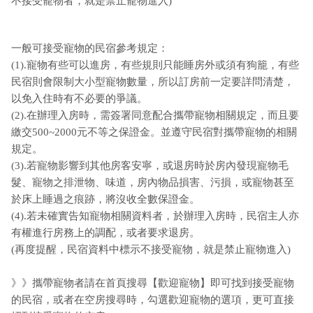
不接受寵物者，就是禁止寵物進入)
一般可接受寵物的民宿參考規定：
(1).寵物有些可以進房，有些規則只能睡房外或須有狗籠，有些
民宿則會限制大小型寵物數量，所以訂房前一定要詳問清楚，
以免入住時有不必要的爭議。
(2).在辦理入房時，需簽署同意配合攜帶寵物相關規定，而且要
繳交500~2000元不等之保證金。並遵守民宿對攜帶寵物的相關
規定。
(3).若寵物影響到其他房客安寧，或退房時於房內發現寵物毛
髮、寵物之排泄物、味道，房內物品損害、污損，或寵物甚至
於床上睡過之痕跡，將沒收全數保證金。
(4).若未確實告知寵物相關資料者，於辦理入房時，民宿主人亦
有權進行房務上的調配，或者要求退房。
(再度提醒，民宿資料中標示不接受寵物，就是禁止寵物進入)
》》攜帶寵物者請在首頁搜尋【歡迎寵物】即可找到接受寵物
的民宿，或者在空房搜尋時，勾選歡迎寵物的選項，更可直接