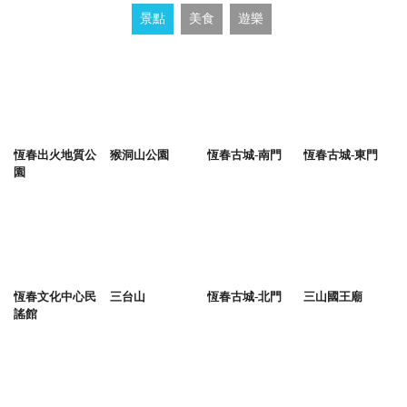
景點
美食
遊樂
恆春出火地質公
猴洞山公園
恆春古城-南門
恆春古城-東門
園
恆春文化中心民
三台山
恆春古城-北門
三山國王廟
謠館