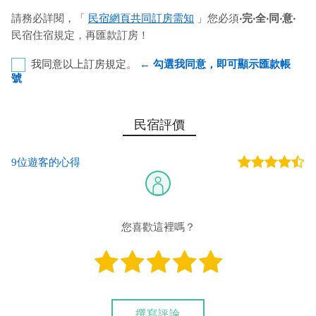
請務必詳閱，「
民宿網頁共同訂房需知
」您必須
‧完‧全‧同‧意‧
民宿住宿規定，再匯款訂房！
我同意以上訂房規定。
← 勾選我同意，即可顯示匯款帳
號
郵局700 局號：0021654 帳號：0015360 戶名：曾家榛
民宿評價
您也可以利用這幾個常用的網路ATM匯款： [
郵局ATM
]、 [
彰銀
9位遊客的心得
ATM
]、 [
一銀ATM
]
(以上三個銀行網路ATM只是方便網友直接連結，並不代表民
宿有提供該銀行匯款帳號喔。) 匯入任何款項後，請記得與業者
連絡喔！
您喜歡這裡嗎？
撰寫評論