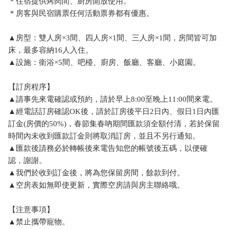
＊住宿提供烤肉間、廚房開放使用。
＊房客與民宿購票任何活動票券都有優惠。
▲房型：雙人房×3間、四人房×1間、三人房×1間，房間皆可加
床，最多容納16人入住。
▲設施：衛浴×5間、吧檯、廚房、飯廳、客廳、小庭園。
【訂房程序】
▲請事先來電確認或預約，請於早上8:00至晚上11:00間來電。
▲經電話訂房確認OK後，請於訂房後平日2日內、假日1日內匯
訂金(房價的50%)，春節集春吶期間匯款須全額付清，若於保留
時間內未收到匯款訂金則將取消訂房，並且不另行通知。
▲匯款後請務必於轉帳後來電告知您的帳號後五碼，以便確
認，謝謝。
▲我們於收到訂金後，將為您保留房間，餘款到付。
▲空房表如無即使更新，實際空房請與房主聯絡哦。
【注意事項】
▲禁止攜帶寵物。