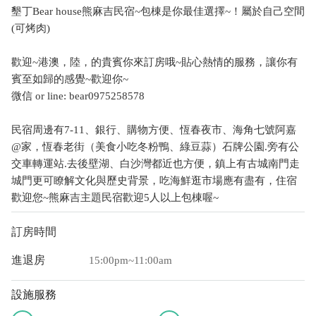
墾丁Bear house熊麻吉民宿~包棟是你最佳選擇~！屬於自己空間
(可烤肉)
歡迎~港澳，陸，的貴賓你來訂房哦~貼心熱情的服務，讓你有
賓至如歸的感覺~歡迎你~
微信 or line: bear0975258578
民宿周邊有7-11、銀行、購物方便、恆春夜市、海角七號阿嘉
@家，恆春老街（美食小吃冬粉鴨、綠豆蒜）石牌公園.旁有公
交車轉運站.去後壁湖、白沙灣都近也方便，鎮上有古城南門走
城門更可瞭解文化與歷史背景，吃海鮮逛市場應有盡有，住宿
歡迎您~熊麻吉主題民宿歡迎5人以上包棟喔~
訂房時間
進退房
15:00pm~11:00am
設施服務