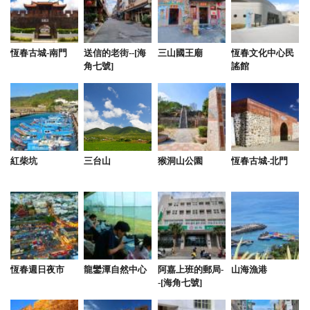
恆春古城-南門
送信的老街--[海
三山國王廟
恆春文化中心民
角七號]
謠館
紅柴坑
三台山
猴洞山公園
恆春古城-北門
恆春週日夜市
龍鑾潭自然中心
阿嘉上班的郵局-
山海漁港
-[海角七號]