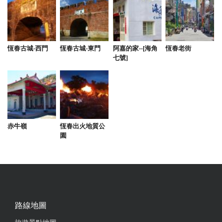
恆春古城-西門
恆春古城-東門
阿嘉的家--[海角
恆春老街
七號]
赤牛嶺
恆春出火地質公
園
路線地圖