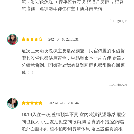
歡，附近很多超市 停車位有方便 很適合度假 ，很喜
歡這裡，連續兩年都住在墾丁熊麻吉民宿
from google
2024-04-18 22:55:31
這次三天兩夜包棟主要是家族遊⋯民宿佈置的很溫馨
廚具設備也都供應齊全，重點離市區非常方便 走路5
分鐘就會到。闆娘對於我的疑難雜症也都很熱心回應
噢！！
from google
2023-10-17 12:18:44
10/14入住一晚,整棟預算不貴 室內裝潢很溫馨,客廳空
間也很大 小朋友活動空間很夠,隔音真的不錯,室內唱
歌外面聽不到 也不怕吵到長輩休息 浴室設備真的很