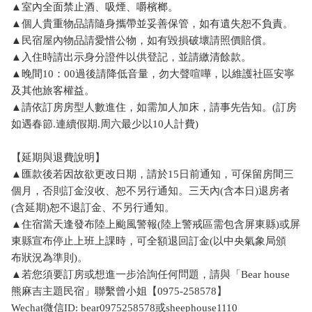
▲室內全面禁止酒、吸煙、嚼檳榔。
▲個人貴重物品請隨身攜帶並妥善保管，如有遺失恕不負責。
▲民宿屋內物品請愛惜公物，如有毀損破壞請照價賠償。
▲入住時請出示身分證件以供登記，並請繳清餘款。
▲晚間10：00過後請降低音量，勿大聲喧嘩，以維護社區安寧
及其他旅客權益。
▲請依訂房房型人數進住，如需加人加床，請事先告知。(訂房
如遇春節.連續假期.周六最少以10人計費)
【延期與退費說明】
▲匯款後若因故欲更改日期，請於15日前通知，可保留房間三
個月，否則訂金沒收、恕不另行通知。三天內(含本日)退房者
(含延期)恕不退訂金、不另行通知。
▲住宿當天逢發布陸上颱風警報(陸上警戒區需包含屏東縣)或屏
東縣宣布停止上班上課時，可全額退回訂金(以中央氣象局頒
布狀況為準則)。
▲若您須要訂房或想進一步洽詢任何問題，請與「Bear house
熊麻吉主題民宿」聯繫曾小姐【0975-258578】
Wechat微信ID: bear0975258578或sheephouse1110