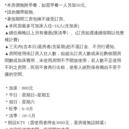
*本房價無附早餐，如需早餐一人另加50元。
*請勿攜帶寵物。
*暑假期間三房包棟不接受訂房。
▲本民宿最多可加床入住~16人(含加床)
▲續住兩晚以上另有優惠(限淡季）。(訂房如遇連續假期以包整
棟計費)
▲三天內(含本日)退房者(含延期)恕不退訂金、不另行通知。
▲房間使用依訂房入住人數，如超出訂房人數或床位酌收開房
間數或加床費用，未使用房間不予開放使用；若人數不足使用
不到之房間，民宿不會再行出租，使客人絕對保有獨自不受干
擾的空間。
＊加床：800元
＊平日：星期日~星期五
＊假日：星期六
＊旺季：6~9月
＊淡季：10~5月
* 附設KTV（需使用者押金3000元，退房後無誤歸還）