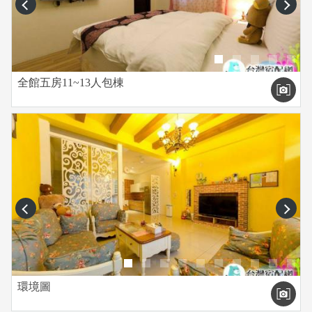
prev
next
全館五房11~13人包棟
prev
next
環境圖