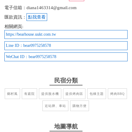
2017-07-24 14:01:59
電子信箱：diana1463314@gmail.com
房東小姐非常Nice,大熱天還騎摩托車幫我們買海生館
匯款資訊：
點我查看
門票,也幫忙規劃路徑,怕我們多繞路,民宿環境也非常
相關網頁:
整齊,非常推薦!!!
https://bearhouse.uukt.com.tw
Line ID：bear0975258578
2017-06-01 15:17:33
WeChat ID：bear0975258578
房東人很好 整體環境都整理得很好 一進去就像是回
到家的感覺 以後有機會一定在去光臨
民宿分類
鄉村風
有庭院
提供脫水機
提供烤肉區
包棟主題
烤肉BBQ
近站牌、車站
購物方便
地圖導航