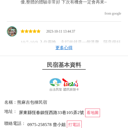
優,整體的體驗非常好 下次有機會一定會再來~
from google
2023-10-11 13:44:37
10/7-10/9 入住兩晚，主打的就是一個溫馨，隔音很好
更多心得
（不會吵到隔壁棟），可以嗨到半夜也沒問題，設備
使用都很不錯，尤其是房內衛浴超讚！老闆跟老闆娘
都很好客，CP值很高，下次墾丁包棟首選了啦～
民宿基本資料
from google
2018-01-03 20:02:29
名稱：熊麻吉包棟民宿
非常感謝曾小姐提供這麼好的環境讓我們一群12位來
至各地的三五好友能開心度過美好的跨年。
地址：
屏東縣恆春鎮恆西路33巷105弄2號
看地圖
聯絡電話：
0975-258578 曾小姐
打電話