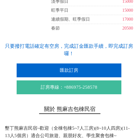
淡季假日
15000
旺季平日
15000
連續假期、旺季假日
17000
春節
20500
只要撥打電話確定有空房，完成訂金匯款手續，即完成訂房
囉！
匯款訂房
訂房專線：+886975-258578
關於 熊麻吉包棟民宿
墾丁熊麻吉民宿~歡迎（全棟包棟5~7人三房)(8~10人四房)(11-
13人5個房）適合公司旅遊、親朋好友、學生聚會包棟~