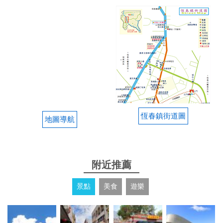
恆春鎮街道圖
地圖導航
附近推薦
景點
美食
遊樂