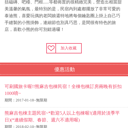
括磁磚、吧檯、門框.....等都佈置的很精緻完美，營造出相當甜
美溫馨的氣氛，最特別的是，民宿內到處都擺放了非常可愛的
泰迪熊，喜愛玩偶的老闆娘還特地將每個鑰匙圈上掛上自己巧
手縫製的小熊掛飾，連細節也別具巧思，是間很有特色的旅
店，喜歡小熊的你可別錯過囉！
加入收藏
優惠活動
可刷國旅卡喔!!熊麻吉包棟民宿！全棟包棟訂房兩晚有折扣
1000唷~
期間：2017-01-18~無限期
熊麻吉包棟主題民宿~*歡迎5人以上包棟喔!(適用於淡季平
日)(*連續假期、春節、週六不適用喔)
期間：2018-02-10~無限期