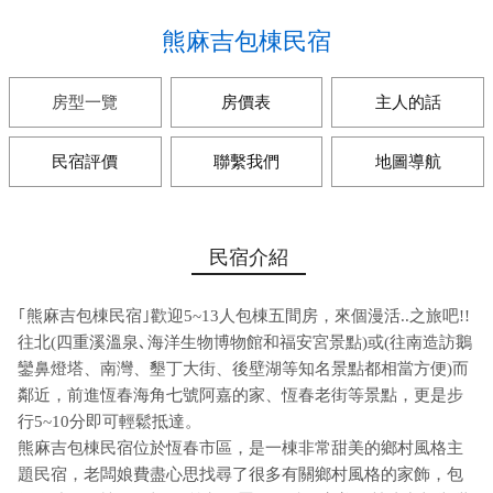
熊麻吉包棟民宿
房型一覽
房價表
主人的話
民宿評價
聯繫我們
地圖導航
民宿介紹
｢熊麻吉包棟民宿｣歡迎5~13人包棟五間房，來個漫活..之旅吧!!
往北(四重溪溫泉､海洋生物博物館和福安宮景點)或(往南造訪鵝
鑾鼻燈塔、南灣、墾丁大街、後壁湖等知名景點都相當方便)而
鄰近，前進恆春海角七號阿嘉的家、恆春老街等景點，更是步
行5~10分即可輕鬆抵達。
熊麻吉包棟民宿位於恆春市區，是一棟非常甜美的鄉村風格主
題民宿，老闆娘費盡心思找尋了很多有關鄉村風格的家飾，包