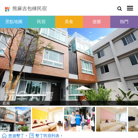
熊麻吉包棟民宿
景點地圖
民宿
美食
遊樂
熱門
庭園
›
›
悠遊墾丁
墾丁民宿列表