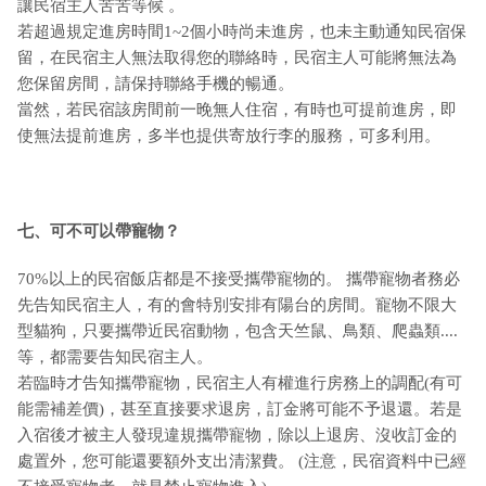
讓民宿主人苦苦等候 。
若超過規定進房時間1~2個小時尚未進房，也未主動通知民宿保
留，在民宿主人無法取得您的聯絡時，民宿主人可能將無法為
您保留房間，請保持聯絡手機的暢通。
當然，若民宿該房間前一晚無人住宿，有時也可提前進房，即
使無法提前進房，多半也提供寄放行李的服務，可多利用。
七、可不可以帶寵物？
70%以上的民宿飯店都是不接受攜帶寵物的。 攜帶寵物者務必
先告知民宿主人，有的會特別安排有陽台的房間。寵物不限大
型貓狗，只要攜帶近民宿動物，包含天竺鼠、鳥類、爬蟲類....
等，都需要告知民宿主人。
若臨時才告知攜帶寵物，民宿主人有權進行房務上的調配(有可
能需補差價)，甚至直接要求退房，訂金將可能不予退還。若是
入宿後才被主人發現違規攜帶寵物，除以上退房、沒收訂金的
處置外，您可能還要額外支出清潔費。 (注意，民宿資料中已經