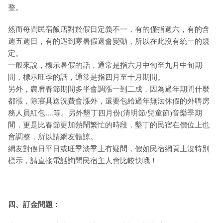
整。
然而每間民宿飯店對於假日定義不一，有的僅指週六，有的含
週五週日，有的遇到寒暑假還會變動，所以在此沒有統一的規
定。
一般來說，標示暑假的話，通常是指六月中旬至九月中旬期
間，標示旺季的話，通常是指四月至十月期間。
另外，農曆春節期間多半會調漲一到二成，因為過年期間什麼
都漲，除寢具送洗費會漲外，還要包給過年無法休假的外聘房
務人員紅包....等。另外墾丁四月份(清明節/兒童節)音樂季期
間，更是比春節更加熱鬧繁忙的時段，墾丁的民宿在價位上也
會調整，所以請網友體諒。
網友對假日平日或旺季淡季上有疑問，假如民宿網頁上沒特別
標示，請直接電話詢問民宿主人會比較快哦！
四、訂金問題：