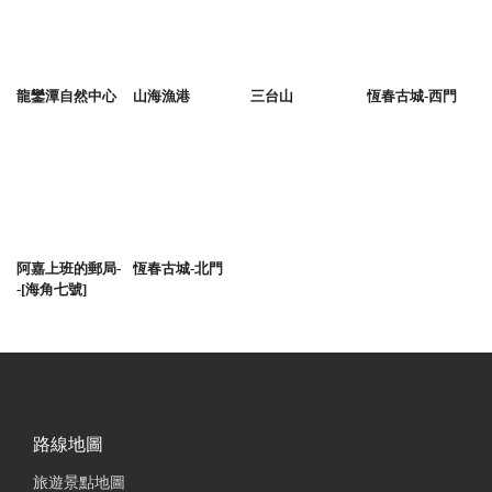
龍鑾潭自然中心
山海漁港
三台山
恆春古城-西門
阿嘉上班的郵局-
恆春古城-北門
-[海角七號]
路線地圖
旅遊景點地圖