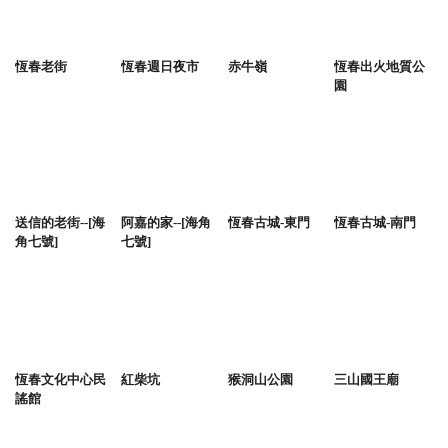
恆春老街
恆春週日夜市
赤牛嶺
恆春出火地質公
園
送信的老街--[海
阿嘉的家--[海角
恆春古城-東門
恆春古城-南門
角七號]
七號]
恆春文化中心民
紅柴坑
猴洞山公園
三山國王廟
謠館