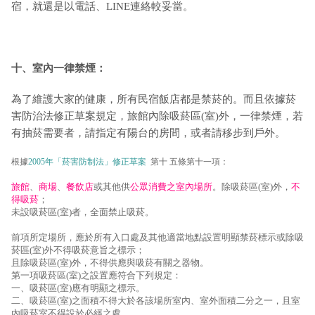
宿，就還是以電話、LINE連絡較妥當。
十、室內一律禁煙：
為了維護大家的健康，所有民宿飯店都是禁菸的。而且依據菸
害防治法修正草案規定，旅館內除吸菸區(室)外，一律禁煙，若
有抽菸需要者，請指定有陽台的房間，或者請移步到戶外。
根據
2005年「菸害防制法」修正草案
第十 五條第十一項：
旅館
、
商場
、
餐飲店
或其他供
公眾消費之室內場所
。除吸菸區(室)外，
不
得吸菸
；
未設吸菸區(室)者，全面禁止吸菸。
前項所定場所，應於所有入口處及其他適當地點設置明顯禁菸標示或除吸
菸區(室)外不得吸菸意旨之標示；
且除吸菸區(室)外，不得供應與吸菸有關之器物。
第一項吸菸區(室)之設置應符合下列規定：
一、吸菸區(室)應有明顯之標示。
二、吸菸區(室)之面積不得大於各該場所室內、室外面積二分之一，且室
內吸菸室不得設於必經之處。