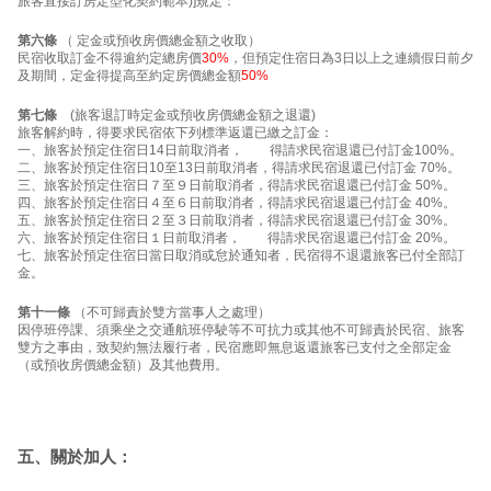
旅客直接訂房定型化契約範本)]規定：
第六條
（ 定金或預收房價總金額之收取）
民宿收取訂金不得逾約定總房價
30%
，但預定住宿日為3日以上之連續假日前夕
及期間，定金得提高至約定房價總金額
50%
第七條
(旅客退訂時定金或預收房價總金額之退還)
旅客解約時，得要求民宿依下列標準返還已繳之訂金：
一、旅客於預定住宿日14日前取消者， 得請求民宿退還已付訂金100%。
二、旅客於預定住宿日10至13日前取消者，得請求民宿退還已付訂金 70%。
三、旅客於預定住宿日７至９日前取消者，得請求民宿退還已付訂金 50%。
四、旅客於預定住宿日４至６日前取消者，得請求民宿退還已付訂金 40%。
五、旅客於預定住宿日２至３日前取消者，得請求民宿退還已付訂金 30%。
六、旅客於預定住宿日１日前取消者， 得請求民宿退還已付訂金 20%。
七、旅客於預定住宿日當日取消或怠於通知者，民宿得不退還旅客已付全部訂
金。
第十一條
（不可歸責於雙方當事人之處理）
因停班停課、須乘坐之交通航班停駛等不可抗力或其他不可歸責於民宿、旅客
雙方之事由，致契約無法履行者，民宿應即無息返還旅客已支付之全部定金
（或預收房價總金額）及其他費用。
五、關於加人：