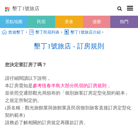
墾丁1號旅店
景點地圖
民宿
美食
遊樂
熱門
›
›
›
悠遊墾丁
墾丁民宿列表
墾丁1號旅店介紹
墾丁1號旅店 - 訂房規則
您決定要訂房了嗎？
請仔細閱讀以下說明，
本訂房需知是
參考恆春半島大部分民宿的訂房規則
，
並依照交通部觀光局頒布的「個別旅客訂房定型化契約範本」
之規定所制定的。
(原名稱：觀光旅館業與旅館業及民宿個別旅客直接訂房定型化
契約範本)
請務必了解相關的訂房規定再匯款訂房。