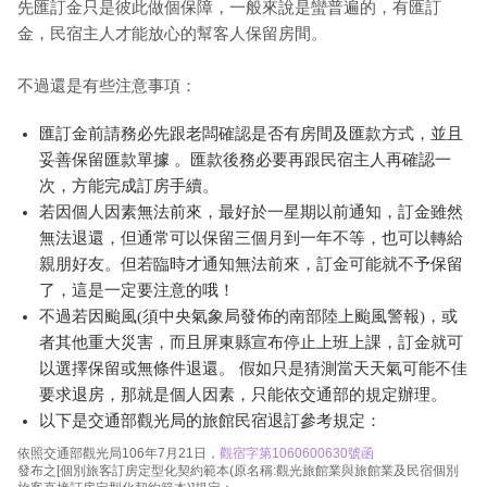
先匯訂金只是彼此做個保障，一般來說是蠻普遍的，有匯訂
金，民宿主人才能放心的幫客人保留房間。
不過還是有些注意事項：
匯訂金前請務必先跟老闆確認是否有房間及匯款方式，並且
妥善保留匯款單據 。匯款後務必要再跟民宿主人再確認一
次，方能完成訂房手續。
若因個人因素無法前來，最好於一星期以前通知，訂金雖然
無法退還，但通常可以保留三個月到一年不等，也可以轉給
親朋好友。但若臨時才通知無法前來，訂金可能就不予保留
了，這是一定要注意的哦！
不過若因颱風(須中央氣象局發佈的南部陸上颱風警報)，或
者其他重大災害，而且屏東縣宣布停止上班上課，訂金就可
以選擇保留或無條件退還。 假如只是猜測當天天氣可能不佳
要求退房，那就是個人因素，只能依交通部的規定辦理。
以下是交通部觀光局的旅館民宿退訂參考規定：
依照交通部觀光局106年7月21日，
觀宿字第1060600630號函
發布之[個別旅客訂房定型化契約範本(原名稱:觀光旅館業與旅館業及民宿個別