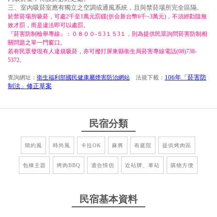
三、室內吸菸室應有獨立之空調或通風系統，且與禁菸場所完全區隔。
於禁菸場所吸菸，可處2千至1萬元罰鍰(折合新台幣6千~3萬元)，不須經勸阻無
效才罰，而是違法即可以處罰。
『菸害防制檢舉專線』：０８００-５3１５3１，則為提供民眾詢問菸害防制相
關問題之單一門窗口。
若有民眾發現有人違規吸菸，亦可撥打屏東縣衛生局菸害專線電話(08)738-
5372。
106年「菸害防
查詢網址：
衛生福利部國民健康屬煙害防治網站
法規下載：
制法」修正草案
民宿分類
簡約風
時尚風
卡拉OK
麻將
有庭院
提供烤肉區
包棟主題
烤肉BBQ
適合情侶
近站牌、車站
購物方便
民宿基本資料