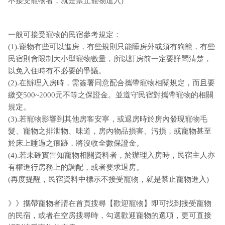
不接受寵物者，就是禁止寵物進入)
一般可接受寵物的民宿參考規定：
(1).寵物有些可以進房，有些規則只能睡房外或須有狗籠，有些
民宿則會限制大小型寵物數量，所以訂房前一定要詳問清楚，
以免入住時有不必要的爭議。
(2).在辦理入房時，需簽署同意配合攜帶寵物相關規定，而且要
繳交500~2000元不等之保證金。並遵守民宿對攜帶寵物的相關
規定。
(3).若寵物影響到其他房客安寧，或退房時於房內發現寵物毛
髮、寵物之排泄物、味道，房內物品損害、污損，或寵物甚至
於床上睡過之痕跡，將沒收全數保證金。
(4).若未確實告知寵物相關資料者，於辦理入房時，民宿主人亦
有權進行房務上的調配，或者要求退房。
(再度提醒，民宿資料中標示不接受寵物，就是禁止寵物進入)
》》攜帶寵物者請在首頁搜尋【歡迎寵物】即可找到接受寵物
的民宿，或者在空房搜尋時，勾選歡迎寵物的選項，更可直接