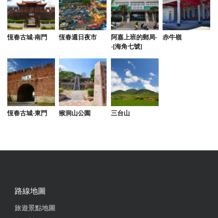
民宿乾淨舒適環境溫馨，卡拉OK新歌滿滿，烤肉設備
很像在國外那種站著烤的很方便，戲水池也比想像中
大，老闆親切大方，下次再去墾丁會想再住，推推☺️
恆春古城-南門
恆春週日夜市
阿嘉上班的郵局-
赤牛嶺
-[海角七號]
恆春古城-東門
猴洞山公園
三台山
路線地圖
旅遊景點地圖