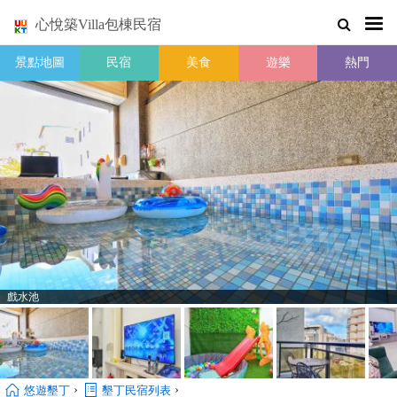
心悅築Villa包棟民宿
景點地圖
民宿
美食
遊樂
熱門
戲水池
›
›
悠遊墾丁
墾丁民宿列表