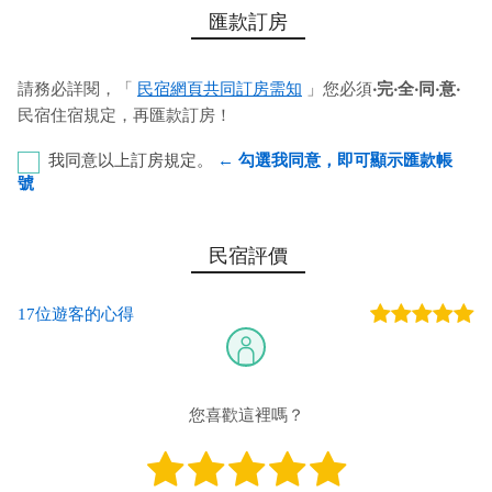
匯款訂房
請務必詳閱，「
民宿網頁共同訂房需知
」您必須
‧完‧全‧同‧意‧
民宿住宿規定，再匯款訂房！
我同意以上訂房規定。
← 勾選我同意，即可顯示匯款帳
號
中國信託銀行-營業部 代號：822 帳號：901563145158
民宿評價
戶名：林哲瑋
17位遊客的心得
您也可以利用這幾個常用的網路ATM匯款： [
郵局ATM
]、 [
彰銀
ATM
]、 [
一銀ATM
]
(以上三個銀行網路ATM只是方便網友直接連結，並不代表民
宿有提供該銀行匯款帳號喔。) 匯入任何款項後，請記得與業者
您喜歡這裡嗎？
連絡喔！