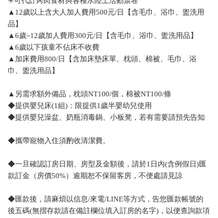
✳可代訂烤肉食材與各種水陸上活動票卷
▲12歲以上含大人加人費用500元/日【含毛巾、浴巾、盥洗用
品】
▲6歲~12歲加人費用300元/日【含毛巾、浴巾、盥洗用品】
▲6歲以下孩童不佔床不收費
▲加床費用800/日【含加床墊床單、枕頭、棉被、毛巾、浴
巾、盥洗用品】
▲另需求額外備品，枕頭NT100/個，棉被NT100/條
◆提供嬰兒床(1組)：限提供1歲半嬰幼兒使用
◆提供嬰兒澡盆、奶瓶消毒鍋、小板凳，若有需要請預先告知
◆攜帶寵物入住須酌收清潔費。
◆一旦確認訂房日期、房型及金額後，請於1日內(含例假日)匯
款訂金（房價50%）逾期恕不保留客房，不便處請見諒
◆匯款後，請麻煩以信息/來電/LINE等方式，告您匯款帳號的
後五碼(無摺存款請在備註欄位填入訂房的名字)，以便查詢款項