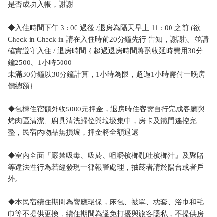
是否成功入帳，謝謝
◆入住時間下午 3 : 00 過後 /退房為隔天早上 11 : 00 之前 (欲
Check in Check in 請在入住時前20分鐘先行 告知，謝謝)。並請
確實遵守入住 / 退房時間 { 超過退房時間將酌收延時費用30分
鐘2500、1小時5000
未滿30分鐘以30分鐘計算，1小時為限，超過1小時需付一晚房
價總額｝
◆包棟住宿額外收5000元押金，退房時住客需自行完成客廳與
烤肉區清潔、廚具清洗歸位與垃圾集中，房卡及鐵門遙控完
整，民宿內物品無損壞，押金將全額退還
◆室內全面『嚴禁吸毒、吸菸、咀嚼檳榔亂吐檳榔汁』及聚賭
等違法性行為若經發現一律報警處理，抽菸者請於陽台或者戶
外。
◆本民宿續住期間為響應環保，床包、被單、枕套、浴巾和毛
巾等不提供更換，續住期間為避免打擾與旅客隱私，不提供房