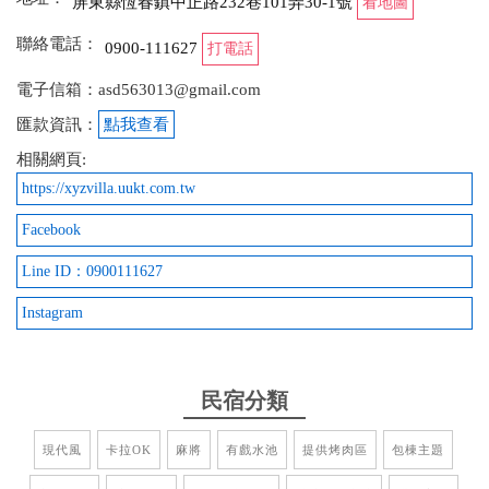
屏東縣恆春鎮中正路232巷101弄30-1號
看地圖
有主動告知有一間為雅房 感覺任何問題他們都有在改
進 下次如果還有機會會在入住
聯絡電話：
0900-111627
打電話
from google
電子信箱：asd563013@gmail.com
匯款資訊：
點我查看
2023-05-31 08:55:35
相關網頁:
https://xyzvilla.uukt.com.tw
CP值超高 服務超棒
Facebook
from google
Line ID：0900111627
2023-02-21 03:17:29
Instagram
停車方便、房間乾淨、卡拉OK喇叭音質超好
from google
民宿分類
現代風
卡拉OK
麻將
有戲水池
提供烤肉區
包棟主題
2023-02-15 05:07:44