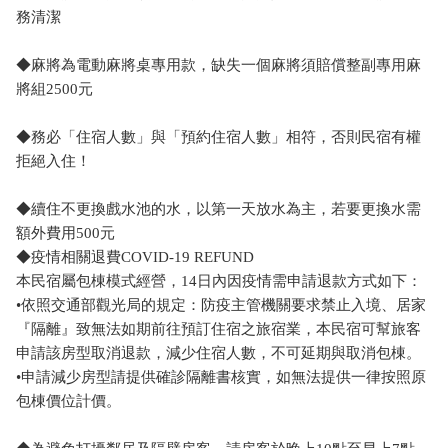
務清潔
◆麻將為電動麻將桌專用款，缺失一個麻將須賠償整副專用麻
將組2500元
◆務必「住宿人數」與「預約住宿人數」相符，否則民宿有權
拒絕入住！
◆續住不更換戲水池的水，以第一天放水為主，若要更換水需
額外費用500元
◆疫情相關退費COVID-19 REFUND
本民宿屬包棟模式經營，14日內因疫情需申請退款方式如下：
•依照交通部觀光局的規定：防疫主管機關要求禁止入境、居家
『隔離』致無法如期前往預訂住宿之旅宿業，本民宿可幫旅客
申請該房型取消退款，減少住宿人數，不可延期與取消包棟。
•申請減少房型請提供確診隔離書核實，如無法提供一律按照原
包棟價位計價。