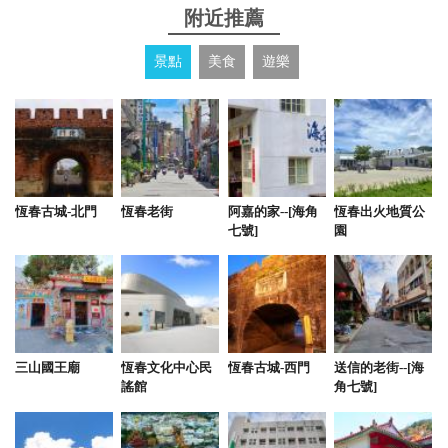
態度優良，房間多樣選擇，下次會在列入考慮
附近推薦
from google
景點
美食
遊樂
2022-11-19 01:22:33
很新的一棟房子，每間房間都感到很舒適，很適合一
大群朋友親戚住宿，溫馨感很重
恆春古城-北門
恆春老街
阿嘉的家--[海角
恆春出火地質公
from google
七號]
園
2022-09-18 11:10:05
客廳房間環境都很乾淨，戲水池還有小朋友愛的彩虹
馬❤️，老闆人好又客氣，下次來墾丁玩還會回訪～
三山國王廟
恆春文化中心民
恆春古城-西門
送信的老街--[海
謠館
角七號]
2022-08-23 14:40:16