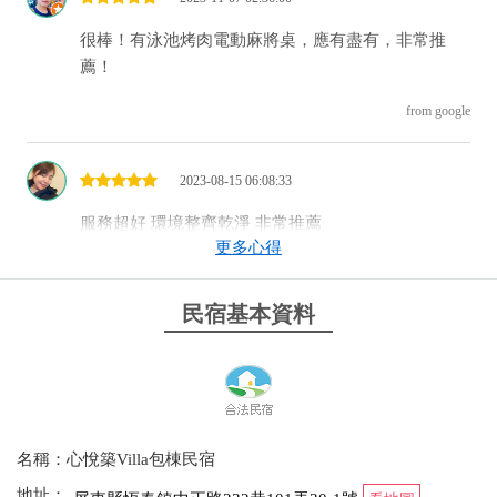
很棒！有泳池烤肉電動麻將桌，應有盡有，非常推
薦！
from google
2023-08-15 06:08:33
服務超好 環境整齊乾淨 非常推薦
更多心得
from google
民宿基本資料
2023-08-07 05:39:00
度過很愉快的兩晚！ 非常讚 房東回訊即時 小問題也
超快處理好 停車蠻方便的 地理位置佳 附近什麼都有
客廳與外面隔音不錯 小問題是房間與內部隔音較差
名稱：心悅築Villa包棟民宿
但如果都是好朋友一起玩 沒關係啦哈哈 四人房空間
偏小 有看到評論說沒浴室的房間 這次訂房房東也都
地址：