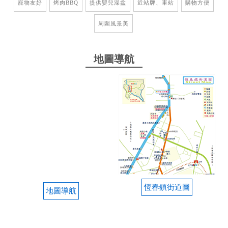
寵物友好
烤肉BBQ
提供嬰兒澡盆
近站牌、車站
購物方便
乾淨舒適 cp值高 歌單也很新
周圍風景美
2023-02-10 05:30:07
地圖導航
房間溫馨舒適～娛樂兼具 不出門也可以跟朋友在裡面
玩整天
from google
2023-02-03 06:28:04
房間空間足夠，清潔做得到位，清潔員也禮貌及細
心。
from google
恆春鎮街道圖
地圖導航
2023-02-02 06:27:47