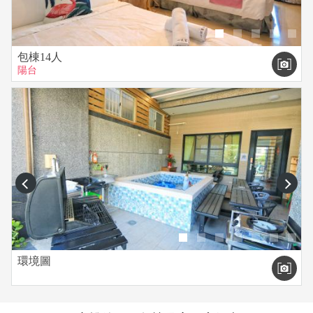
包棟14人
陽台
prev
next
環境圖