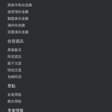
西南半島街道圖
2023-11-23 03:58:55
後壁湖街道圖
鵝鑾鼻街道圖
今年中秋連假選擇包棟，一共12人加兩隻狗，廚房寬
滿州街道圖
敞、設備俱全，可以煮咖啡、有大烤箱、還有烤肉爐
四重溪街道圖
可使用，房間也很乾淨，客廳是投影機播放，孩子自
己帶switch 去，使用大螢幕玩更棒！客廳空間也很舒
住宿資訊
服，旁邊的泳池是網紅拍照功能的小水池，早餐也很
星級飯店
好吃，飲料直接裝兩壺給我們，很大方！停車也很方
民宿資訊
便，下次如果想去恆春包棟還是會再訂日造！
親子主題
from google
情侶主題
包棟民宿
2023-10-12 21:51:41
景點
雖然是8個月前入住的，但到現在都還對民宿的裝
必遊景點
潢、環境和服務印象深刻，有特殊的要求也能盡量配
戲水景點
合，住宿體驗很好，非常推薦！
美食情報