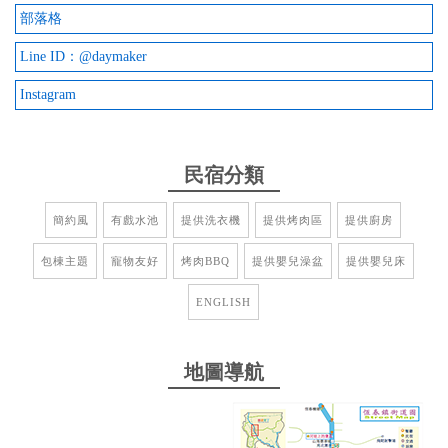
部落格
from google
Line ID：@daymaker
2025-06-14 11:28:02
Instagram
室內氛圍營造很棒，室內泳池很美還有溫水，房間也
很舒服，有KTV電影大家都玩得很開心，很推薦日造
民宿分類
民宿
from google
簡約風
有戲水池
提供洗衣機
提供烤肉區
提供廚房
包棟主題
寵物友好
烤肉BBQ
提供嬰兒澡盆
提供嬰兒床
2024-05-24 10:13:13
ENGLISH
民宿整理的很乾淨 裝潢擺設都很舒服 廚房設備也都
很齊全 也很適合帶小寶寶去！因為消毒鍋也有
地圖導航
from google
2024-05-01 21:39:07