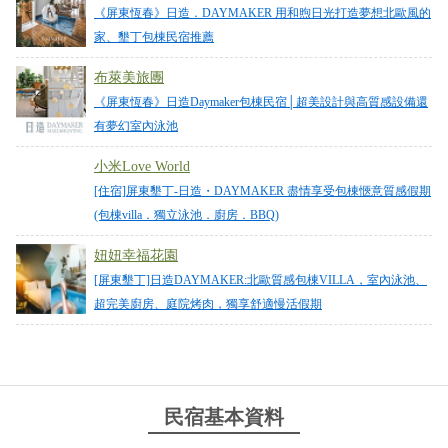
from google
《屏東恆春》日造．DAYMAKER 用和煦日光打造夢想北歐風的
家、墾丁包棟民宿推薦
2025-12-22 20:31:30
布萊美旅團
《屏東恆春》日造Daymaker包棟民宿│超美設計與高質感設備還
民宿很美，服務也很棒，民宿對面就有停車場很方便
有夢幻室內泳池
from google
小米Love World
[住宿]屏東墾丁-日造・DAYMAKER 盡情享受包棟愜意質感假期
2025-09-28 02:09:04
(包棟villa．獨立泳池．廚房．BBQ)
純白、木質、綠植
妞妞幸福花園
[屏東墾丁]日造DAYMAKER:北歐質感包棟VILLA，室內泳池、
from google
超完美廚房、庭院烤肉，獨享舒適慢活假期
2025-09-28 02:09:04
純白、木質、綠植
民宿基本資料
from google