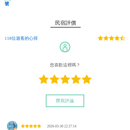
號
第一銀行-恆春分行 代號：007 帳號：753-68-050831 戶
民宿評價
名：李建穎
118位遊客的心得
您也可以利用這幾個常用的網路ATM匯款： [
郵局ATM
]、 [
彰銀
ATM
]、 [
一銀ATM
]
(以上三個銀行網路ATM只是方便網友直接連結，並不代表民
宿有提供該銀行匯款帳號喔。) 匯入任何款項後，請記得與業者
您喜歡這裡嗎？
連絡喔！
撰寫評論
2026-03-30 22:27:14