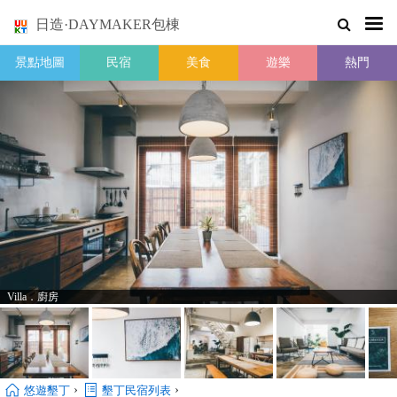
日造·DAYMAKER包棟
景點地圖
民宿
美食
遊樂
熱門
Villa．廚房
›
›
悠遊墾丁
墾丁民宿列表