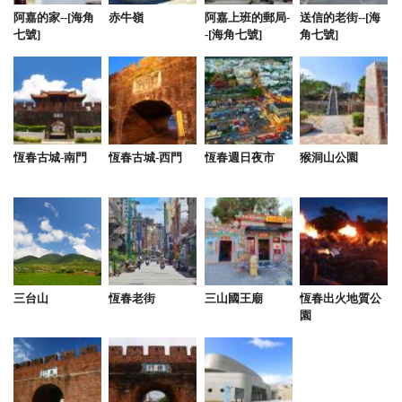
特別是小戲水池小朋友超愛，冬天來還是溫水的。工
阿嘉的家--[海角
赤牛嶺
阿嘉上班的郵局-
送信的老街--[海
作人員服務親切周到，早餐也很好吃，民宿位置優
七號]
-[海角七號]
角七號]
越，交通停車都方便，附近景點與美食應有盡有。總
的來說，是一次極為愉快的住宿體驗。
from google
恆春古城-南門
恆春古城-西門
恆春週日夜市
猴洞山公園
2024-01-28 18:01:37
很有設計感的民宿，設備很齊全（遊憩設備、烤肉
爐、廚房用品...等）空間足夠，整潔度也很棒，如果
可以每床多一件棉被會更好（因為本人及部分同行友
人都習慣一個人蓋一件被子），有機會想再二訪
三台山
恆春老街
三山國王廟
恆春出火地質公
from google
園
2024-01-15 17:28:59
有提供食材代訂代收的部分覺得很友善 管家很親切，