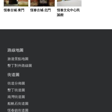
有附早餐可以選擇素食的很不錯！ 重點是游泳池跟麻
將！！！可以跟朋友嗨到不行！
恆春古城-東門
恆春古城-北門
恆春文化中心民
謠館
from google
2024-01-10 10:04:19
民宿環境舒適、裝潢優美清新，房內設備也很完善~
路線地圖
適合成群的朋友們前往，不管是聊天、玩遊戲、烤肉
都非常讚！在這裡度過了療癒的周末。
旅遊景點地圖
墾丁對外路線圖
from google
街道圖
2023-12-02 13:00:32
街道分佈圖
墾丁街道圖
環境很舒適、設施也很齊全，跟朋友在這裡玩得很盡
南灣街道圖
興，希望以後有機會能再來住。
船帆石街道圖
from google
恆春鎮街道圖