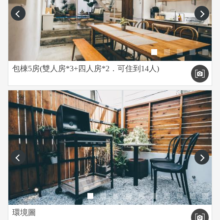
prev
next
包棟5房(雙人房*3+四人房*2．可住到14人)
prev
next
環境圖