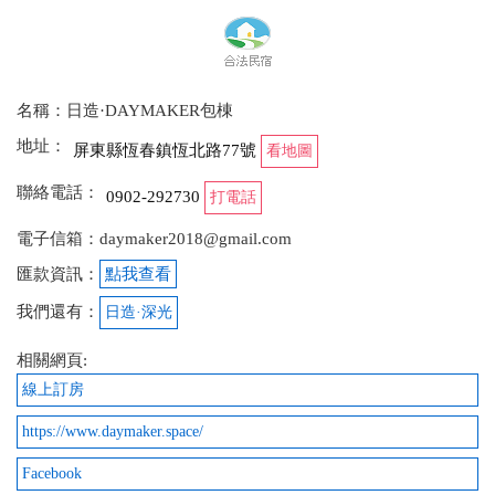
2025-08-07 11:37:06
這裡很棒隔音超好，泳池好玩烤肉爐很大電視也有YT
名稱：日造·DAYMAKER包棟
跟N附近很清幽
地址：
屏東縣恆春鎮恆北路77號
看地圖
from google
聯絡電話：
0902-292730
打電話
2025-06-14 12:11:43
電子信箱：daymaker2018@gmail.com
空間寬敞乾淨 環境舒適讓人放鬆 設備齊全 適合家人
匯款資訊：
點我查看
或朋友聚會
我們還有：
日造·深光
from google
相關網頁:
線上訂房
2025-06-14 11:46:25
https://www.daymaker.space/
環境整潔舒適，讓人感覺很放鬆。室內游泳池是溫水
Facebook
設計，真的很貼心，小朋友玩得超開心，大人也放心