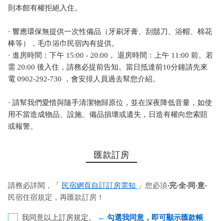
則本館有權拒絕入住。
· 響應環保無提供一次性備品（牙刷牙膏、刮鬍刀、浴帽、棉花
棒等），毛巾浴巾民宿內有提供。
· 進房時間：下午 15:00 - 20:00， 退房時間：上午 11:00 前。若
需 20:00 後入住，請務必提前告知。當日抵達前10分鐘請先來
電 0902-292-730 ，會安排人員過去幫您介紹。
· 請幫我們愛惜與隨手清潔物歸原位，並在深夜降低音量，如使
用不當造成物品、設施、備品損壞或遺失，日造有權向您索賠
或報警。
匯款訂房
請務必詳閱，「
民宿網頁自訂訂房需知
」您必須
‧完‧全‧同‧意‧
民宿住宿規定，再匯款訂房！
我同意以上訂房規定。
← 勾選我同意，即可顯示匯款帳