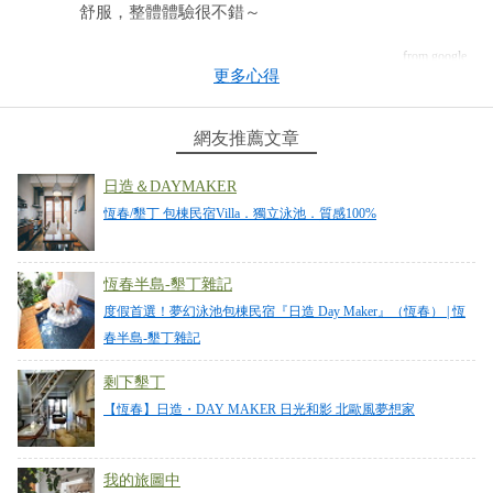
舒服，整體體驗很不錯～
from google
更多心得
2026-01-14 10:08:30
網友推薦文章
跟朋友一起來住真的超讚！空間大又乾淨，可以烤
日造＆DAYMAKER
肉、唱歌、玩水，一整天都不無聊，很適合朋友揪團
恆春/墾丁 包棟民宿Villa．獨立泳池．質感100%
來恆春放鬆，住一次就會想再來。
from google
恆春半島-墾丁雜記
度假首選！夢幻泳池包棟民宿『日造 Day Maker』（恆春） | 恆
2026-01-13 20:08:02
春半島-墾丁雜記
這次來恆春跟朋友一起包棟選擇了這間民宿,民宿整體
剩下墾丁
很漂亮，空間很寬敞，住起來很舒服！除了有游泳
【恆春】日造・DAY MAKER 日光和影 北歐風夢想家
池，也有KTV，設備很齊全，很適合家人朋友一起入
住！
我的旅圖中