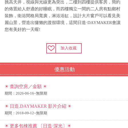
挑高天井，視線與光線更為突出，二樓到四樓提供客房，簡約
的佈置給人舒適的好睡眠，而四樓獨立一間的二人房有點鄉村
裝飾，衛浴間格局寬廣，淋浴浴缸，設計大片窗戶可以看見美
麗山景，營造出慵懶的渡假環境，這間日造·DAYMAKER會讓
您有美好的一天喔!
加入收藏
優惠活動
☀ 查詢空房／金額 ☀
期間：2026-06-16~無限期
☀ 日造.DAYMAKER 影片介紹 ☀
期間：2018-09-12~無限期
☀ 更多包棟推薦 〔日造·深光〕☀