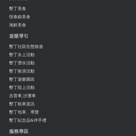
from google
墾丁美食
恆春鎮美食
2023-08-05 23:56:42
海鮮美食
第一次入住日造，很喜歡整體的裝潢風格，簡單舒適
遊樂導引
很適合大家庭或是朋友一起來，且有水池供小朋友玩
墾丁社區生態旅遊
樂，戶外也可以烤肉等等，客廳甚至有Netflix 和 音響
墾丁水上活動
等設備。 整體住下來能感覺到老闆的用心！是個值得
二訪的包棟民宿！
墾丁潛水活動
墾丁衝浪活動
from google
墾丁遊樂園區
墾丁陸上活動
2023-08-05 22:55:23
吉普車,沙灘車
墾丁租車資訊
一間高級的包棟民宿，房間寬敞舒適，一樓有室內溫
墾丁包車、導覽
水池和投影機，晚上看電影很有氣氛，還有一台
Malshall的藍芽音響，適合家族或朋友一同出遊。廚
墾丁紀念品&伴手禮
房東西非常夠用，基本的廚具碗筷全部都有提供，甚
服務專區
至還有烤爐可以BBQ，提供的食材非常不錯。是一次