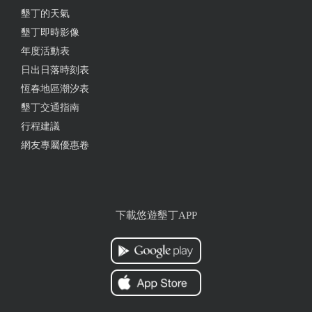
很好的住宿體驗，以後會想再來光顧。
墾丁的天氣
墾丁即時影像
from google
年度活動表
日出日落時刻表
2023-06-22 05:45:17
恆春地區潮汐表
墾丁交通指南
泡在泳池裡 還能跟沙發上的朋友聊天 一起用投影機
行程建議
看電影 絕美！
網友專屬優惠卷
from google
2023-06-04 21:16:24
下載悠遊墾丁APP
恆春最推薦住宿，BBQ、投影機、麻將桌、室內泳池
一應俱全，採光非常好～下次還會想要住
from google