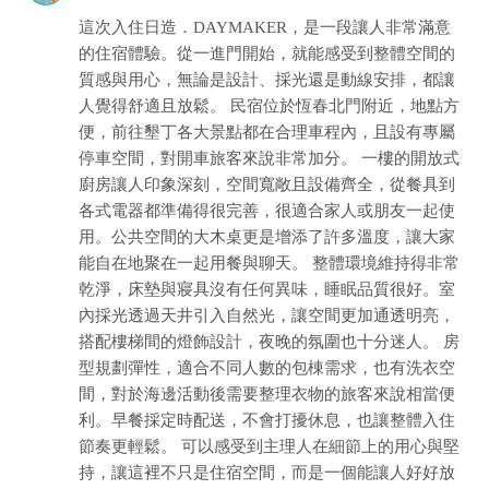
這次入住日造．DAYMAKER，是一段讓人非常滿意
的住宿體驗。從一進門開始，就能感受到整體空間的
質感與用心，無論是設計、採光還是動線安排，都讓
人覺得舒適且放鬆。 民宿位於恆春北門附近，地點方
便，前往墾丁各大景點都在合理車程內，且設有專屬
停車空間，對開車旅客來說非常加分。 一樓的開放式
廚房讓人印象深刻，空間寬敞且設備齊全，從餐具到
各式電器都準備得很完善，很適合家人或朋友一起使
用。公共空間的大木桌更是增添了許多溫度，讓大家
能自在地聚在一起用餐與聊天。 整體環境維持得非常
乾淨，床墊與寢具沒有任何異味，睡眠品質很好。室
內採光透過天井引入自然光，讓空間更加通透明亮，
搭配樓梯間的燈飾設計，夜晚的氛圍也十分迷人。 房
型規劃彈性，適合不同人數的包棟需求，也有洗衣空
間，對於海邊活動後需要整理衣物的旅客來說相當便
利。早餐採定時配送，不會打擾休息，也讓整體入住
節奏更輕鬆。 可以感受到主理人在細節上的用心與堅
持，讓這裡不只是住宿空間，而是一個能讓人好好放