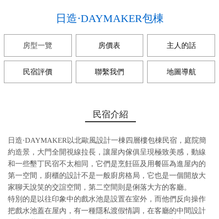
日造·DAYMAKER包棟
房型一覽
房價表
主人的話
民宿評價
聯繫我們
地圖導航
民宿介紹
日造·DAYMAKER以北歐風設計一棟四層樓包棟民宿，庭院簡
約造景，大門全開視線拉長，讓屋內傢俱呈現極致美感，動線
和一些墾丁民宿不太相同，它們是烹飪區及用餐區為進屋內的
第一空間，廚櫃的設計不是一般廚房格局，它也是一個開放大
家聊天說笑的交誼空間，第二空間則是俐落大方的客廳。
特別的是以往印象中的戲水池是設置在室外，而他們反向操作
把戲水池蓋在屋內，有一種隱私渡假情調，在客廳的中間設計