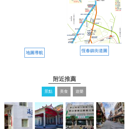
我覺得這裡對於要去墾丁大街是蠻便利的啦，10-20分
鐘的車程，這裡有專屬停車場，民宿很適合一大群人
包棟起笑
from google
恆春鎮街道圖
地圖導航
2024-02-07 17:42:21
房間設施齊全，浴巾每天都更換新的，很適合大家族
出遊，我們全家決定下次來墾丁首選日造！❤️
附近推薦
from google
景點
美食
遊樂
2024-02-07 17:18:19
全家在過年前來這裡包棟3個晚上，這間民宿實在令
人印象深刻，五星評價實至名歸。實際空間幾乎與網
路照片一樣，廚房設備齊全，房間清潔也做的很好，