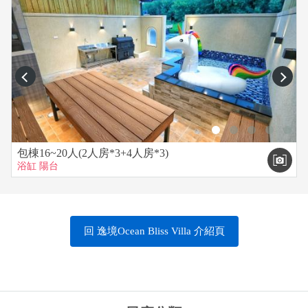
prev
next
包棟16~20人(2人房*3+4人房*3)
浴缸
陽台
回 逸境Ocean Bliss Villa 介紹頁