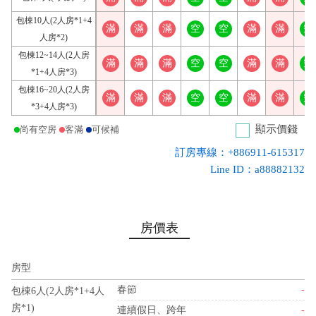
包棟10人(2人房*1+4
滿
滿
滿
空
空
滿
滿
空
人房*2)
包棟12~14人(2人房
滿
滿
滿
空
空
滿
滿
空
*1+4人房*3)
包棟16~20人(2人房
滿
滿
滿
空
空
滿
滿
空
*3+4人房*3)
顯示價錢
尚有空房
客滿
可候補
訂房專線：+886911-615317
Line ID：a88882132
房價表
房型
春節
-
包棟6人(2人房*1+4人
房*1)
連續假日、跨年
-