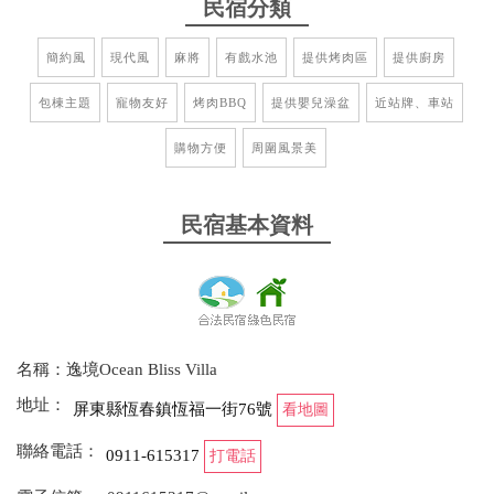
民宿分類
簡約風
現代風
麻將
有戲水池
提供烤肉區
提供廚房
包棟主題
寵物友好
烤肉BBQ
提供嬰兒澡盆
近站牌、車站
購物方便
周圍風景美
民宿基本資料
名稱：逸境Ocean Bliss Villa
地址：
屏東縣恆春鎮恆福一街76號
看地圖
聯絡電話：
0911-615317
打電話