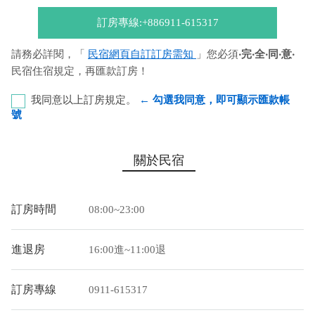
訂房專線:+886911-615317
請務必詳閱，「
民宿網頁自訂訂房需知
」您必須
‧完‧全‧同‧意‧
民宿住宿規定，再匯款訂房！
我同意以上訂房規定。
← 勾選我同意，即可顯示匯款帳
號
恆春郵局 代碼：700 局號：0071430 帳號：0645652 戶
關於民宿
名：張華月
您也可以利用這幾個常用的網路ATM匯款： [
郵局ATM
]、 [
彰銀
訂房時間
08:00~23:00
ATM
]、 [
一銀ATM
]
(以上三個銀行網路ATM只是方便網友直接連結，並不代表民
進退房
16:00進~11:00退
宿有提供該銀行匯款帳號喔。) 匯入任何款項後，請記得與業者
連絡喔！
訂房專線
0911-615317