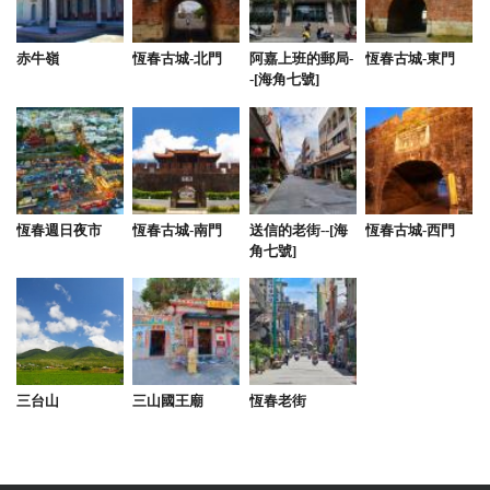
赤牛嶺
恆春古城-北門
阿嘉上班的郵局-
恆春古城-東門
-[海角七號]
恆春週日夜市
恆春古城-南門
送信的老街--[海
恆春古城-西門
角七號]
三台山
三山國王廟
恆春老街