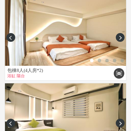
＊房型如有特別需求，可事先商討。
＊包棟人數基本20人，最多可住到22人。
＊住宿不包含提供早餐，早餐請自理，如有需要有民宿配合的
外送店家。
＊我們有代訂烤肉用品，代訂機車出租和代訂恆春半島各種遊
prev
next
樂優惠門票的服務哦~
＊攜帶寵物入住者，需收清潔費$500元/隻。
＊包棟住宿額外收5000元押金，退房時住客需自行完成烤肉區
清潔、廚具清洗歸位與垃圾集中，請保持環境整潔，民宿內物
品無損壞，押金將全額退還。
包棟8人(4人房*2)
浴缸
陽台
＊本民宿續住期間為響應環保，床包、被單、枕套、浴巾和毛
巾等不提供更換，續住期間為避免打擾與旅客隱私，不提供房
務清潔。
＊為避免打擾鄰居安寧，請房客於晚上10點至早上8點前，請勿
大聲喧嘩、嬉鬧。
＊請勿使用煙火等危險物品，館內嚴禁酗酒、毒品、轟趴，如
經發現一定報警處理。
prev
next