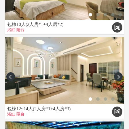
【民宿貼心準備】
1.民宿提供泡麵、餅乾招待。
2.客廳提供電動麻將。
3.廚房開放使用，提供鍋子、碗筷、盤子、RO飲水機、冰箱、
包棟10人(2人房*1+4人房*2)
微波爐、奶瓶消毒鍋。
浴缸
陽台
4.前庭提供烤肉設備、戲水池。
prev
next
包棟12~14人(2人房*1+4人房*3)
浴缸
陽台