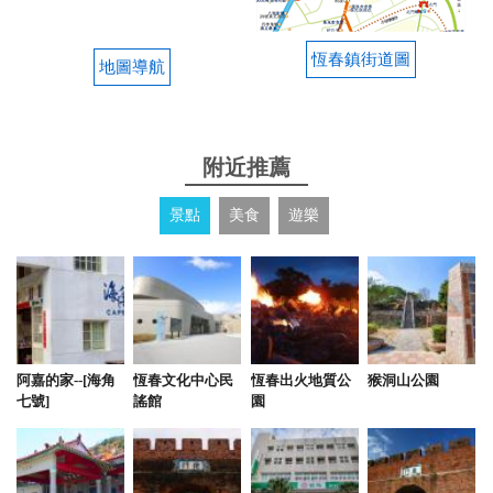
恆春鎮街道圖
地圖導航
附近推薦
景點
美食
遊樂
阿嘉的家--[海角
恆春文化中心民
恆春出火地質公
猴洞山公園
七號]
謠館
園