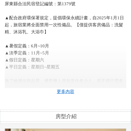
屏東縣合法民宿登記編號：第1379號
▲配合政府環保署規定，提倡環保永續計畫，自2025年1月1日
起，旅宿業將全面禁用一次性備品。【僅提供客房備品：洗髮
精、沐浴乳、大浴巾】
▲暑假定義：6月~10月
▲淡季定義：11月~5月
▲假日定義：星期六
▲平日定義：星期日~星期五
為了維護住宿品質，通常幾人房就是住多少人，若不得已需多
住幾人，必須先告知喔~
更多內容
假如沒有事先告知而臨時加人除了可以拒絕房客住宿，並視同
當日取消訂房，另外訂金不退還喔！(另外，憲法規定，嬰兒也
是人，所以也請先告知，再決定是否加收費用。)
房型介紹
旺季加人：1000/人
淡季加人：600/人
＊貼心體醒:(部份房型無法加床請先詢問)