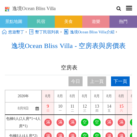
逸境Ocean Bliss Villa
景點地圖
民宿
美食
遊樂
熱門
›
›
›
悠遊墾丁
墾丁民宿列表
逸境Ocean Bliss Villa介紹
逸境Ocean Bliss Villa - 空房表與房價表
空房表
今日
上一頁
下一頁
2026年
8月
8月
8月
8月
8月
8月
8月
8月
9
10
11
12
13
14
15
16
日
一
二
三
四
五
六
日
包棟6人(2人房*1+4人
滿
滿
滿
空
空
滿
滿
空
房*1)
包棟8人(4人房*2)
滿
滿
滿
空
空
滿
滿
空