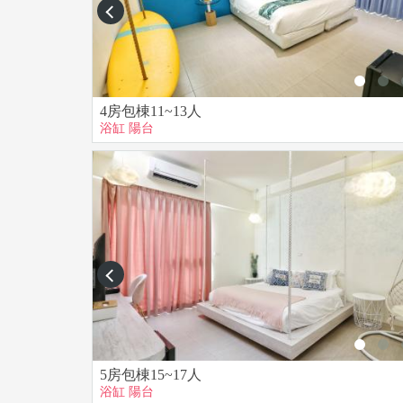
【公共區域使用須知】
prev
■ 室內全面禁菸，若有菸味殘留，須收取清潔除味費
■ 晚上11點過後KTV禁止歡唱，並降低音量不過度
■ 吧檯水龍頭左側為RO水開關，可直接飲用。
■ 提供簡易烹煮用具，擔心食安問題故不提供調
4房包棟11~13人
■ 請勿自行佈置黏貼，若環境及墙面造成損傷，
浴缸
陽台
■ 退還押金標準：屋內之傢俱、電器，擺設與環
■ 請將垃圾收好集中，使用過的用具清洗乾淨，
■ 請留意自身與孩童於住宿期間的安全，本民宿
■ 如無告知私自帶寵物入住者，將收取原費用的
賠償。
■ 民宿鄰近樹林，夏天或是下雨過後，螞蟻蚊蟲
■ 嚴禁轟趴、嗑藥或吸食毒品，發現違法行為，
prev
【戲水池使用規則】
■ 深度60~70cm
■ 12歲以下兒童請由大人陪同才可進入
5房包棟15~17人
■ 池畔不可追逐/奔跑「嚴禁跳水」
浴缸
陽台
■ 請勿在池內飲食、飲酒、禁止寵物進入