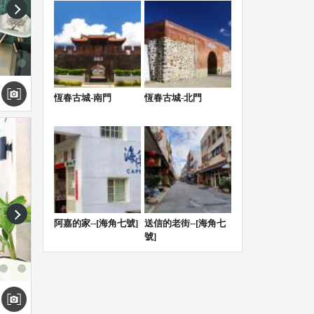
next
恆春古城-南門
恆春古城-北門
照價
門。
next
阿嘉的家--[海角七號]
送信的老街--[海角七
號]