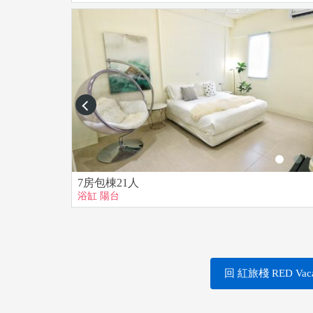
■ 下水前請依身體狀況自行判斷是否適合
■ 請共同維護水池安全與清潔衛生
■ 若未依照使用規定，導致意外或事故發生，責
■ 本埸域各項設施，請小心愛惜，如有損壞需負責
■ 若無法配合規定，本旅店有權謝絕住戶使用
prev
7房包棟21人
浴缸
陽台
回 紅旅棧 RED Vac