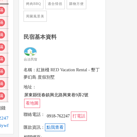
烤肉BBQ
適合情侶
購物方便
滿
滿
滿
空
空
空
空
滿
空
空
空
周圍風景美
滿
滿
滿
空
空
空
空
滿
空
空
空
滿
滿
滿
空
空
空
空
滿
空
空
空
民宿基本資料
滿
滿
滿
空
空
空
空
滿
空
空
空
滿
滿
滿
空
空
空
空
滿
空
空
空
名稱：紅旅棧 RED Vacation Rental - 墾丁
滿
滿
滿
空
空
空
空
滿
空
空
空
夢幻島 度假別墅
滿
滿
滿
空
空
空
空
滿
空
空
空
地址：
屏東縣恆春鎮興北路興東巷9弄2號
滿
滿
滿
空
空
空
空
滿
空
空
空
看地圖
價錢
聯絡電話：
0918-762247
打電話
247
iywf
匯款資訊：
點我查看