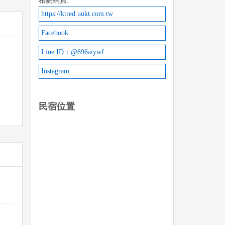
相關網頁:
https://ktred.uukt.com.tw
Facebook
Line ID：@696aiywf
Instagram
民宿位置
得與