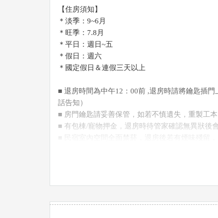
【住房須知】
＊淡季：9~6月
＊旺季：7.8月
＊平日：週日~五
＊假日：週六
＊國定假日＆連假三天以上
■ 退房時間為中午12：00前 ,退房時請將鑰匙插
話告知）
■ 房門鑰匙請妥善保管，如若不慎遺失，重製工本費
■ 有包棟/寵物押金，退房時待管家確認無異狀後
■ 民宿室內空間全面禁菸，退房後若有煙味殘留，
$5000。
■ 請自行保管個人貴重物品，如有遺失恕不負責
■ 置留於客房小冰箱裏的食品飲料，若有開封未
■ 嚴禁任何酗酒、喧講、轟趴、嗑藥或毒品， 一
■ 客房內所有設備物品嚴重破壞或擅自移位，如
償。