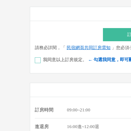
訂
請務必詳閱，「
民宿網頁共同訂房需知
」您必須
我同意以上訂房規定。
← 勾選我同意，即可
國泰世華銀行-臨安分行 代號：013 帳號：1165
您也可以利用這幾個常用的網路ATM匯款： [
郵局
(以上三個銀行網路ATM只是方便網友直接連結
業者連絡喔！
訂房時間
09:00~21:00
進退房
16:00進~12:00退