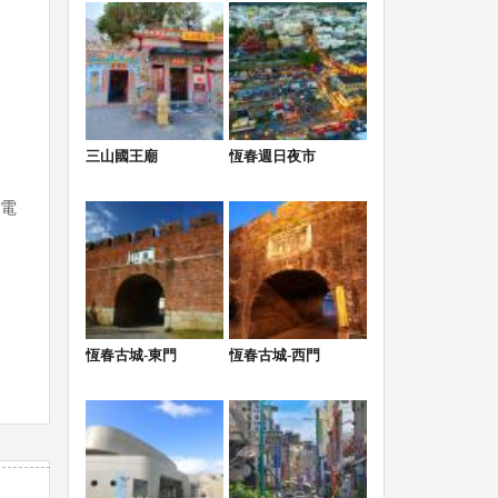
三山國王廟
恆春週日夜市
先電
恆春古城-東門
恆春古城-西門
價賠