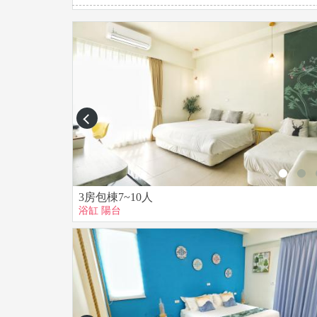
■ 請勿自行佈置房間，若墙面造成損傷，將收取
■ 設備損壞賠償費用，冷氣/電視遙控器$1000、吹
■ 響應環保減塑，房間內不提供瓶裝水，公共區
■ 為維護良好睡眠及度假品質，深夜時段請降低
■ 嚴禁在房內、陽台用火烹煮食物及烤肉。（一
■ 房間內熱水壺/吹風機屬於高功率電器，請注
■ 請珍惜水資源，若同時多人使用浴缸泡澡，請稍
prev
【攜帶寵物入住須知】
■ 寵物住宿費：中.小型寵物500元/隻/晚+1000元
■ 大型寵物：1000元/隻/晚+2000元押金。
■ 退房檢查無發生寵物隨意便溺，損壞情形會退
3房包棟7~10人
■ 寵物人住請保持安靜，外出請勿將寵物留在房
浴缸
陽台
■ 寵物若因環境不熟悉，焦慮導致破壞民宿內設
■ 若有造成房寢需特殊清潔處理，清潔費另計。
■ 如無告知私自帶寵物入住者，將收取原費用的
■ 民宿附近鄰近田園樹林，夏天或是下雨過後，
閉紗窗門。