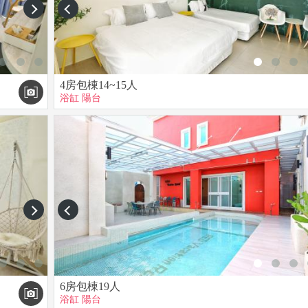
next
prev
用$5000。
喧嘩 。
味料。
4房包棟14~15人
將收取賠償費用。
浴缸
陽台
境等無任何損壞。
恢復原狀。
一概不負責。
五倍價格，寵物若因環境不熟悉，焦慮導致破壞民宿內設施，主人需
會較多，請將易產生蚊蟻的垃圾打包放至戶外，並留意隨手關閉紗窗
一律報警處理。
next
prev
6房包棟19人
浴缸
陽台