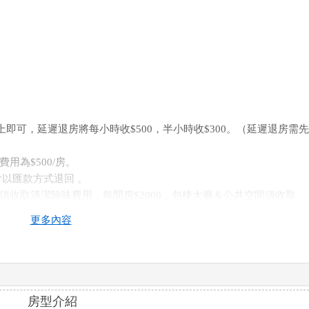
門上即可，延遲退房將每小時收$500，半小時收$300。（延遲退房需
用為$500/房。
會以匯款方式退回 。
須收取清潔除味費用，每間房$2000，包棟大廳＆公共空間須收取
更多內容
，敬請見諒。
帶走一律視為丟棄物，不再通知。
經發現違法行為，一律報警處理。
有拿至陽台、露台、室外導致無法使用，將採取法律行動，並要求照
房型介紹