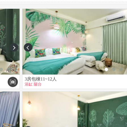
賠償費用。（視實際廠商報價）
風機$600。
域備有飲用水及杯子。
音量，避免擾鄰。
樓公設非包棟旅客不開放使用）
意「不要同時使用」。若需使用奶瓶消毒鍋請先告知。
待熱水重新加熱1-2小時。
next
prev
押金。
回押金。
3房包棟11~12人
問內。
浴缸
陽台
施，主人需照價賠償。
五倍價格。
螞蟻蚊蟲會較多，請將易產生蚊蟻的垃圾打包放至房外陽台處，並隨