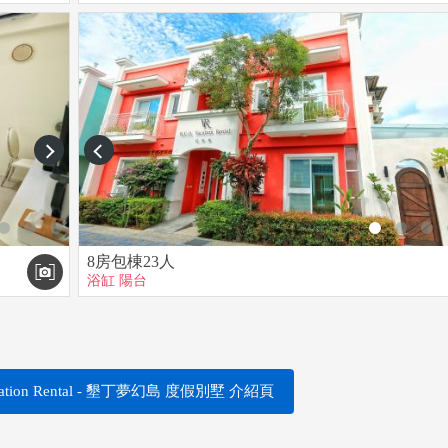
任概由旅客自行負責
任
next
prev
8房包棟23人
浴缸
陽台
ation Rental - 墾丁夢幻島 度假別墅 介紹頁