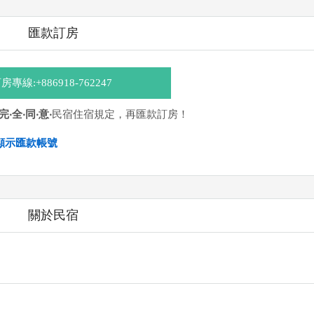
匯款訂房
房專線:+886918-762247
‧完‧全‧同‧意‧
民宿住宿規定，再匯款訂房！
顯示匯款帳號
06280646 戶名：黃靖雅
關於民宿
ATM
]、 [
彰銀ATM
]、 [
一銀ATM
]
，並不代表民宿有提供該銀行匯款帳號喔。) 匯入任何款項後，請記