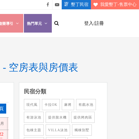
墾丁民宿
我愛墾丁-售票中心
悠遊
悠遊
墾丁
墾丁
登入/註冊
遊樂導引
熱門單元
粉絲
影片
團
介紹
假別墅 - 空房表與房價表
民宿分類
現代風
卡拉OK
麻將
有戲水池
頁
有游泳池
提供脫水機
提供烤肉區
8月
8月
8月
8月
8月
8月
8月
8月
8月
8月
9月
9
包棟主題
VILLA泳池
獨棟別墅
22
23
24
25
26
27
28
29
30
31
1
2
六
日
一
二
三
四
五
六
日
一
二