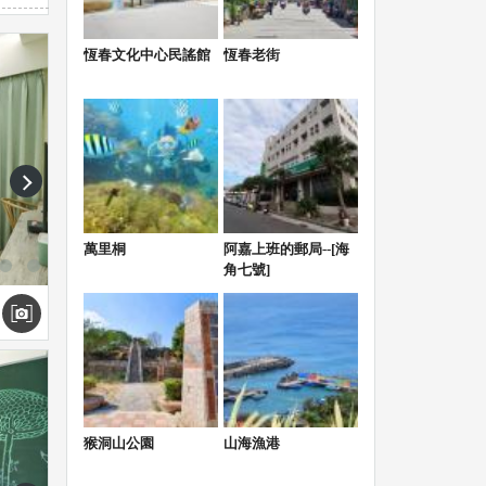
恆春文化中心民謠館
恆春老街
next
萬里桐
阿嘉上班的郵局--[海
角七號]
手關
猴洞山公園
山海漁港