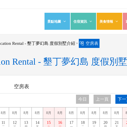
景點地圖
住宿資訊
美食情報
›
cation Rental - 墾丁夢幻島 度假別墅介紹
空房表
tion Rental - 墾丁夢幻島 度
空房表
今日
上一頁
下一
8月
8月
8月
8月
8月
8月
8月
8月
8月
8月
8月
11
12
13
14
15
16
17
18
19
20
21
二
三
四
五
六
日
一
二
三
四
五