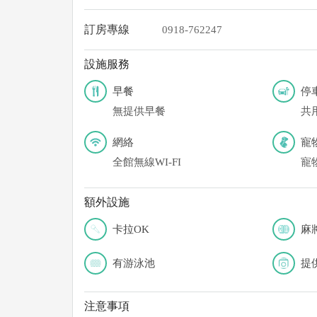
訂房專線
0918-762247
設施服務
早餐
停
無提供早餐
共
網絡
寵
全館無線WI-FI
寵
額外設施
卡拉OK
麻
有游泳池
提
注意事項