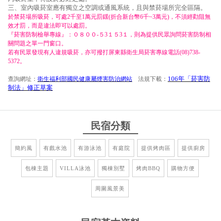
三、室內吸菸室應有獨立之空調或通風系統，且與禁菸場所完全區隔。
於禁菸場所吸菸，可處2千至1萬元罰鍰(折合新台幣6千~3萬元)，不須經勸阻無
效才罰，而是違法即可以處罰。
『菸害防制檢舉專線』：０８００-５3１５3１，則為提供民眾詢問菸害防制相
關問題之單一門窗口。
若有民眾發現有人違規吸菸，亦可撥打屏東縣衛生局菸害專線電話(08)738-
5372。
106年「菸害防
查詢網址：
衛生福利部國民健康屬煙害防治網站
法規下載：
制法」修正草案
民宿分類
簡約風
有戲水池
有游泳池
有庭院
提供烤肉區
提供廚房
包棟主題
VILLA泳池
獨棟別墅
烤肉BBQ
購物方便
周圍風景美