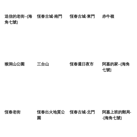
送信的老街--[海
恆春古城-南門
恆春古城-東門
赤牛嶺
角七號]
猴洞山公園
三台山
恆春週日夜市
阿嘉的家--[海角
七號]
恆春老街
恆春出火地質公
恆春古城-北門
阿嘉上班的郵局-
園
-[海角七號]