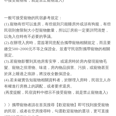
不接受寵物者，就是禁止寵物進入)
一般可接受寵物的民宿參考規定：
(1).寵物有些可以進房，有些規則只能睡房外或須有狗籠，有些
民宿則會限制大小型寵物數量，所以訂房前一定要詳問清楚，
以免入住時有不必要的爭議。
(2).在辦理入房時，需簽署同意配合攜帶寵物相關規定，而且要
繳交500~2000元不等之保證金。並遵守民宿對攜帶寵物的相關
規定。
(3).若寵物影響到其他房客安寧，或退房時於房內發現寵物毛
髮、寵物之排泄物、味道，房內物品損害、污損，或寵物甚至
於床上睡過之痕跡，將沒收全數保證金。
(4).若未確實告知寵物相關資料者，於辦理入房時，民宿主人亦
有權進行房務上的調配，或者要求退房。
(再度提醒，民宿資料中標示不接受寵物，就是禁止寵物進入)
》》攜帶寵物者請在首頁搜尋【歡迎寵物】即可找到接受寵物
的民宿，或者在空房搜尋時，勾選歡迎寵物的選項，更可直接