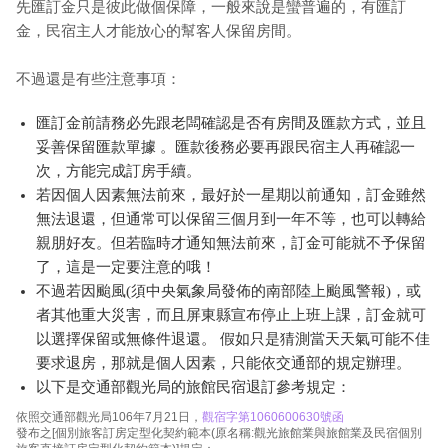
先匯訂金只是彼此做個保障，一般來說是蠻普遍的，有匯訂
金，民宿主人才能放心的幫客人保留房間。
不過還是有些注意事項：
匯訂金前請務必先跟老闆確認是否有房間及匯款方式，並且
妥善保留匯款單據 。匯款後務必要再跟民宿主人再確認一
次，方能完成訂房手續。
若因個人因素無法前來，最好於一星期以前通知，訂金雖然
無法退還，但通常可以保留三個月到一年不等，也可以轉給
親朋好友。但若臨時才通知無法前來，訂金可能就不予保留
了，這是一定要注意的哦！
不過若因颱風(須中央氣象局發佈的南部陸上颱風警報)，或
者其他重大災害，而且屏東縣宣布停止上班上課，訂金就可
以選擇保留或無條件退還。 假如只是猜測當天天氣可能不佳
要求退房，那就是個人因素，只能依交通部的規定辦理。
以下是交通部觀光局的旅館民宿退訂參考規定：
依照交通部觀光局106年7月21日，
觀宿字第1060600630號函
發布之[個別旅客訂房定型化契約範本(原名稱:觀光旅館業與旅館業及民宿個別