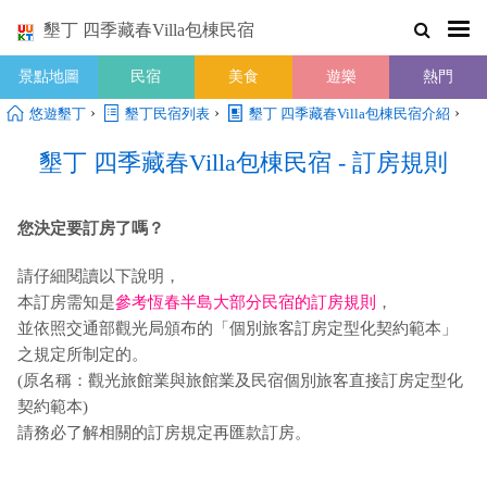
墾丁 四季藏春Villa包棟民宿
景點地圖
民宿
美食
遊樂
熱門
›
›
›
悠遊墾丁
墾丁民宿列表
墾丁 四季藏春Villa包棟民宿介紹
墾丁 四季藏春Villa包棟民宿 - 訂房規則
您決定要訂房了嗎？
請仔細閱讀以下說明，
本訂房需知是
參考恆春半島大部分民宿的訂房規則
，
並依照交通部觀光局頒布的「個別旅客訂房定型化契約範本」
之規定所制定的。
(原名稱：觀光旅館業與旅館業及民宿個別旅客直接訂房定型化
契約範本)
請務必了解相關的訂房規定再匯款訂房。