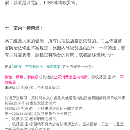
宿，就還是以電話、LINE連絡較妥當。
十、室內一律禁煙：
為了維護大家的健康，所有民宿飯店都是禁菸的。而且依據菸
害防治法修正草案規定，旅館內除吸菸區(室)外，一律禁煙，若
有抽菸需要者，請指定有陽台的房間，或者請移步到戶外。
根據
2005年「菸害防制法」修正草案
第十 五條第十一項：
旅館
、
商場
、
餐飲店
或其他供
公眾消費之室內場所
。除吸菸區(室)外，
不
得吸菸
；
未設吸菸區(室)者，全面禁止吸菸。
前項所定場所，應於所有入口處及其他適當地點設置明顯禁菸標示或除吸
菸區(室)外不得吸菸意旨之標示；
且除吸菸區(室)外，不得供應與吸菸有關之器物。
第一項吸菸區(室)之設置應符合下列規定：
一、吸菸區(室)應有明顯之標示。
二、吸菸區(室)之面積不得大於各該場所室內、室外面積二分之一，且室
內吸菸室不得設於必經之處。