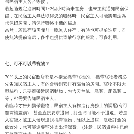
讓民宿主人苦苦等候 。
若超過規定進房時間1~2個小時尚未進房，也未主動通知民宿保
留，在民宿主人無法取得您的聯絡時，民宿主人可能將無法為
您保留房間，請保持聯絡手機的暢通。
當然，若民宿該房間前一晚無人住宿，有時也可提前進房，即
使無法提前進房，多半也提供寄放行李的服務，可多利用。
七、可不可以帶寵物？
70%以上的民宿飯店都是不接受攜帶寵物的。 攜帶寵物者務必
先告知民宿主人，有的會特別安排有陽台的房間。寵物不限大
型貓狗，只要攜帶近民宿動物，包含天竺鼠、鳥類、爬蟲類....
等，都需要告知民宿主人。
若臨時才告知攜帶寵物，民宿主人有權進行房務上的調配(有可
能需補差價)，甚至直接要求退房，訂金將可能不予退還。若是
入宿後才被主人發現違規攜帶寵物，除以上退房、沒收訂金的
處置外，您可能還要額外支出清潔費。 (注意，民宿資料中已經