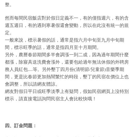
整。
然而每間民宿飯店對於假日定義不一，有的僅指週六，有的含
週五週日，有的遇到寒暑假還會變動，所以在此沒有統一的規
定。
一般來說，標示暑假的話，通常是指六月中旬至九月中旬期
間，標示旺季的話，通常是指四月至十月期間。
另外，農曆春節期間多半會調漲一到二成，因為過年期間什麼
都漲，除寢具送洗費會漲外，還要包給過年無法休假的外聘房
務人員紅包....等。另外墾丁四月份(清明節/兒童節)音樂季期
間，更是比春節更加熱鬧繁忙的時段，墾丁的民宿在價位上也
會調整，所以請網友體諒。
網友對假日平日或旺季淡季上有疑問，假如民宿網頁上沒特別
標示，請直接電話詢問民宿主人會比較快哦！
四、訂金問題：