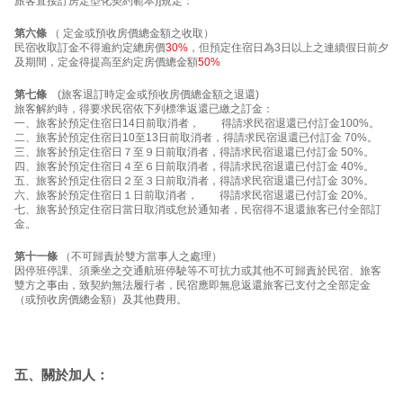
旅客直接訂房定型化契約範本)]規定：
第六條
（ 定金或預收房價總金額之收取）
民宿收取訂金不得逾約定總房價
30%
，但預定住宿日為3日以上之連續假日前夕
及期間，定金得提高至約定房價總金額
50%
第七條
(旅客退訂時定金或預收房價總金額之退還)
旅客解約時，得要求民宿依下列標準返還已繳之訂金：
一、旅客於預定住宿日14日前取消者， 得請求民宿退還已付訂金100%。
二、旅客於預定住宿日10至13日前取消者，得請求民宿退還已付訂金 70%。
三、旅客於預定住宿日７至９日前取消者，得請求民宿退還已付訂金 50%。
四、旅客於預定住宿日４至６日前取消者，得請求民宿退還已付訂金 40%。
五、旅客於預定住宿日２至３日前取消者，得請求民宿退還已付訂金 30%。
六、旅客於預定住宿日１日前取消者， 得請求民宿退還已付訂金 20%。
七、旅客於預定住宿日當日取消或怠於通知者，民宿得不退還旅客已付全部訂
金。
第十一條
（不可歸責於雙方當事人之處理）
因停班停課、須乘坐之交通航班停駛等不可抗力或其他不可歸責於民宿、旅客
雙方之事由，致契約無法履行者，民宿應即無息返還旅客已支付之全部定金
（或預收房價總金額）及其他費用。
五、關於加人：