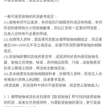
不接受寵物者，就是禁止寵物進入)
一般可接受寵物的民宿參考規定：
(1).寵物有些可以進房，有些規則只能睡房外或須有狗籠，有些
民宿則會限制大小型寵物數量，所以訂房前一定要詳問清楚，
以免入住時有不必要的爭議。
(2).在辦理入房時，需簽署同意配合攜帶寵物相關規定，而且要
繳交500~2000元不等之保證金。並遵守民宿對攜帶寵物的相關
規定。
(3).若寵物影響到其他房客安寧，或退房時於房內發現寵物毛
髮、寵物之排泄物、味道，房內物品損害、污損，或寵物甚至
於床上睡過之痕跡，將沒收全數保證金。
(4).若未確實告知寵物相關資料者，於辦理入房時，民宿主人亦
有權進行房務上的調配，或者要求退房。
(再度提醒，民宿資料中標示不接受寵物，就是禁止寵物進入)
》》攜帶寵物者請在首頁搜尋【歡迎寵物】即可找到接受寵物
的民宿，或者在空房搜尋時，勾選歡迎寵物的選項，更可直接