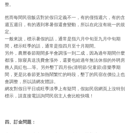
整。
然而每間民宿飯店對於假日定義不一，有的僅指週六，有的含
週五週日，有的遇到寒暑假還會變動，所以在此沒有統一的規
定。
一般來說，標示暑假的話，通常是指六月中旬至九月中旬期
間，標示旺季的話，通常是指四月至十月期間。
另外，農曆春節期間多半會調漲一到二成，因為過年期間什麼
都漲，除寢具送洗費會漲外，還要包給過年無法休假的外聘房
務人員紅包....等。另外墾丁四月份(清明節/兒童節)音樂季期
間，更是比春節更加熱鬧繁忙的時段，墾丁的民宿在價位上也
會調整，所以請網友體諒。
網友對假日平日或旺季淡季上有疑問，假如民宿網頁上沒特別
標示，請直接電話詢問民宿主人會比較快哦！
四、訂金問題：