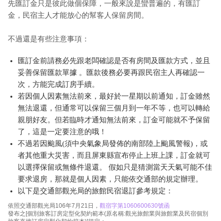
先匯訂金只是彼此做個保障，一般來說是蠻普遍的，有匯訂
金，民宿主人才能放心的幫客人保留房間。
不過還是有些注意事項：
匯訂金前請務必先跟老闆確認是否有房間及匯款方式，並且
妥善保留匯款單據 。匯款後務必要再跟民宿主人再確認一
次，方能完成訂房手續。
若因個人因素無法前來，最好於一星期以前通知，訂金雖然
無法退還，但通常可以保留三個月到一年不等，也可以轉給
親朋好友。但若臨時才通知無法前來，訂金可能就不予保留
了，這是一定要注意的哦！
不過若因颱風(須中央氣象局發佈的南部陸上颱風警報)，或
者其他重大災害，而且屏東縣宣布停止上班上課，訂金就可
以選擇保留或無條件退還。 假如只是猜測當天天氣可能不佳
要求退房，那就是個人因素，只能依交通部的規定辦理。
以下是交通部觀光局的旅館民宿退訂參考規定：
依照交通部觀光局106年7月21日，
觀宿字第1060600630號函
發布之[個別旅客訂房定型化契約範本(原名稱:觀光旅館業與旅館業及民宿個別