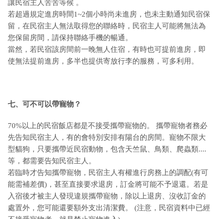
讓民宿主人苦苦等候 。
若超過規定進房時間1~2個小時尚未進房，也未主動通知民宿保
留，在民宿主人無法取得您的聯絡時，民宿主人可能將無法為
您保留房間，請保持聯絡手機的暢通。
當然，若民宿該房間前一晚無人住宿，有時也可提前進房，即
使無法提前進房，多半也提供寄放行李的服務，可多利用。
七、可不可以帶寵物？
70%以上的民宿飯店都是不接受攜帶寵物的。 攜帶寵物者務必
先告知民宿主人，有的會特別安排有陽台的房間。寵物不限大
型貓狗，只要攜帶近民宿動物，包含天竺鼠、鳥類、爬蟲類....
等，都需要告知民宿主人。
若臨時才告知攜帶寵物，民宿主人有權進行房務上的調配(有可
能需補差價)，甚至直接要求退房，訂金將可能不予退還。若是
入宿後才被主人發現違規攜帶寵物，除以上退房、沒收訂金的
處置外，您可能還要額外支出清潔費。 (注意，民宿資料中已經