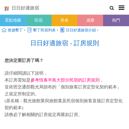
日日好適旅宿
景點地圖
民宿
美食
遊樂
熱門
›
›
›
悠遊墾丁
墾丁民宿列表
日日好適旅宿介紹
日日好適旅宿 - 訂房規則
您決定要訂房了嗎？
請仔細閱讀以下說明，
本訂房需知是
參考恆春半島大部分民宿的訂房規則
，
並依照交通部觀光局頒布的「個別旅客訂房定型化契約範本」
之規定所制定的。
(原名稱：觀光旅館業與旅館業及民宿個別旅客直接訂房定型化
契約範本)
請務必了解相關的訂房規定再匯款訂房。