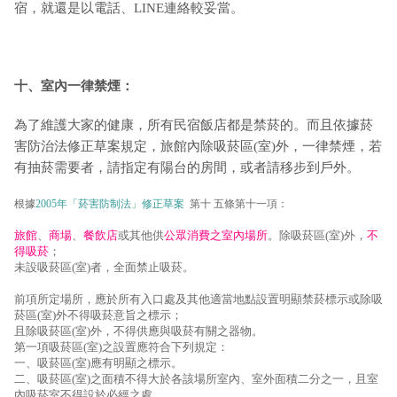
宿，就還是以電話、LINE連絡較妥當。
十、室內一律禁煙：
為了維護大家的健康，所有民宿飯店都是禁菸的。而且依據菸
害防治法修正草案規定，旅館內除吸菸區(室)外，一律禁煙，若
有抽菸需要者，請指定有陽台的房間，或者請移步到戶外。
根據
2005年「菸害防制法」修正草案
第十 五條第十一項：
旅館
、
商場
、
餐飲店
或其他供
公眾消費之室內場所
。除吸菸區(室)外，
不
得吸菸
；
未設吸菸區(室)者，全面禁止吸菸。
前項所定場所，應於所有入口處及其他適當地點設置明顯禁菸標示或除吸
菸區(室)外不得吸菸意旨之標示；
且除吸菸區(室)外，不得供應與吸菸有關之器物。
第一項吸菸區(室)之設置應符合下列規定：
一、吸菸區(室)應有明顯之標示。
二、吸菸區(室)之面積不得大於各該場所室內、室外面積二分之一，且室
內吸菸室不得設於必經之處。