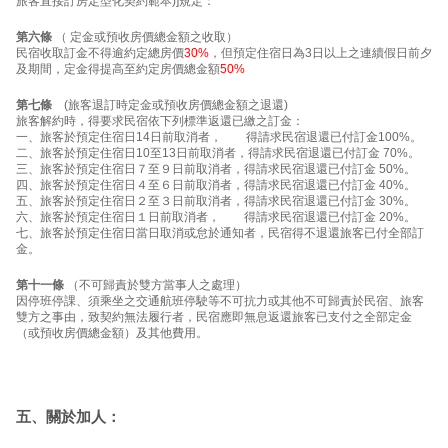
旅客直接訂房定型化契約範本)]規定：
第六條
（ 定金或預收房價總金額之收取）
民宿收取訂金不得逾約定總房價
30%
，但預定住宿日為3日以上之連續假日前夕
及期間，定金得提高至約定房價總金額
50%
第七條
(旅客退訂時定金或預收房價總金額之退還)
旅客解約時，得要求民宿依下列標準返還已繳之訂金：
一、旅客於預定住宿日14日前取消者， 得請求民宿退還已付訂金100%。
二、旅客於預定住宿日10至13日前取消者，得請求民宿退還已付訂金 70%。
三、旅客於預定住宿日７至９日前取消者，得請求民宿退還已付訂金 50%。
四、旅客於預定住宿日４至６日前取消者，得請求民宿退還已付訂金 40%。
五、旅客於預定住宿日２至３日前取消者，得請求民宿退還已付訂金 30%。
六、旅客於預定住宿日１日前取消者， 得請求民宿退還已付訂金 20%。
七、旅客於預定住宿日當日取消或怠於通知者，民宿得不退還旅客已付全部訂
金。
第十一條
（不可歸責於雙方當事人之處理）
因停班停課、須乘坐之交通航班停駛等不可抗力或其他不可歸責於民宿、旅客
雙方之事由，致契約無法履行者，民宿應即無息返還旅客已支付之全部定金
（或預收房價總金額）及其他費用。
五、關於加人：