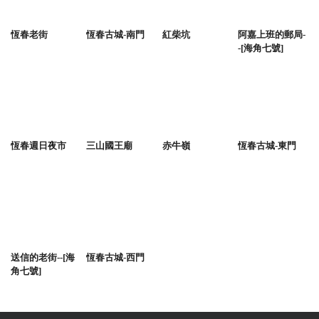
恆春老街
恆春古城-南門
紅柴坑
阿嘉上班的郵局-
-[海角七號]
恆春週日夜市
三山國王廟
赤牛嶺
恆春古城-東門
送信的老街--[海
恆春古城-西門
角七號]