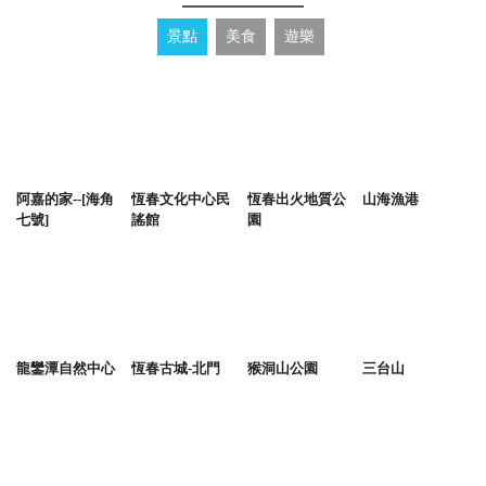
景點
美食
遊樂
阿嘉的家--[海角
恆春文化中心民
恆春出火地質公
山海漁港
七號]
謠館
園
龍鑾潭自然中心
恆春古城-北門
猴洞山公園
三台山