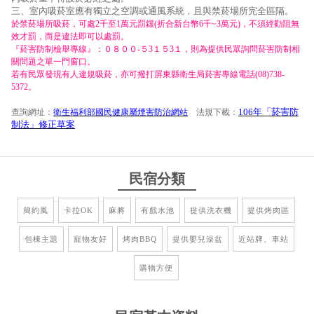
三、室內吸菸室應有獨立之空調或通風系統，且與禁菸場所完全區隔。
於禁菸場所吸菸，可處2千至1萬元罰鍰(折合新台幣6千~3萬元)，不須經勸阻無
效才罰，而是違法即可以處罰。
『菸害防制檢舉專線』：０８００-５3１５3１，則為提供民眾詢問菸害防制相
關問題之單一門窗口。
若有民眾發現有人違規吸菸，亦可撥打屏東縣衛生局菸害專線電話(08)738-
5372。
106年「菸害防
查詢網址：
衛生福利部國民健康屬煙害防治網站
法規下載：
制法」修正草案
民宿分類
簡約風
卡拉OK
麻將
有戲水池
提供洗衣機
提供烤肉區
包棟主題
寵物友好
烤肉BBQ
提供嬰兒澡盆
近站牌、車站
購物方便