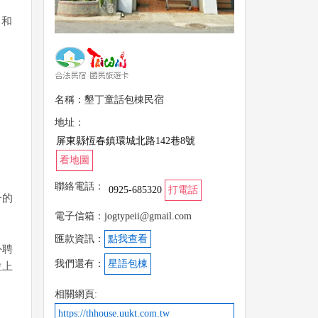
，和
名稱：墾丁童話包棟民宿
地址：
屏東縣恆春鎮環城北路142巷8號
看地圖
聯絡電話：
0925-685320
打電話
一的
電子信箱：jogtypeii@gmail.com
匯款資訊：
點我查看
外聘
我們還有：
星語包棟
位上
相關網頁:
https://thhouse.uukt.com.tw