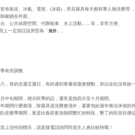
皆有衛浴、冷氣、電視、(冰箱)，而且寢具每天都有專人換洗整理 
夜歸被鎖在外面。
四台、公共休閒空間、代辦租車、水上活動……等，非常方便。
網頁上一定加註該房型為「
」。
雅房
旺季有所調整。
週六，有的含週五週日，有的遇到寒暑假還會變動，所以在此沒有統
九月中旬期間，標示旺季的話，通常是指四月至十月期間。
過年期間什麼都漲，除寢具送洗費會漲外，還要包給過年無法休假的
兒童節)音樂季期間，更是比春節更加熱鬧繁忙的時段，墾丁的民宿在價
網頁上沒特別標示，請直接電話詢問民宿主人會比較快哦！