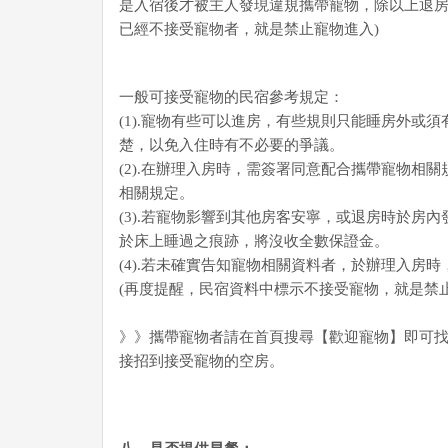
是入宿後才被主人發現違規攜帶寵物，除以上退房
已經不接受寵物者，就是禁止寵物進入)
一般可接受寵物的民宿參考規定：
(1).寵物有些可以進房，有些規則只能睡房外
楚，以免入住時有不必要的爭議。
(2).在辦理入房時，需簽署同意配合攜帶寵物相關
相關規定。
(3).若寵物影響到其他房客安寧，或退房時於
於床上睡過之痕跡，將沒收全數保證金。
(4).若未確實告知寵物相關資料者，於辦理入房
(再度提醒，民宿資料中標示不接受寵物，就是禁止
》》攜帶寵物者請在首頁搜尋【歡迎寵物】即可
接招到接受寵物的空房。