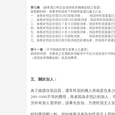
第七條
(旅客退訂時定金或預收房價總金額之退還)
旅客解約時，得要求民宿依下列標準返還已繳之訂金：
一、旅客於預定住宿日14日前取消者， 得請求民宿退還已付
二、旅客於預定住宿日10至13日前取消者，得請求民宿退還已付
三、旅客於預定住宿日７至９日前取消者，得請求民宿退還已付
四、旅客於預定住宿日４至６日前取消者，得請求民宿退還已付
五、旅客於預定住宿日２至３日前取消者，得請求民宿退還已付
六、旅客於預定住宿日１日前取消者， 得請求民宿退還已付
七、旅客於預定住宿日當日取消或怠於通知者，民宿得不退還
第十一條
（不可歸責於雙方當事人之處理）
因停班停課、須乘坐之交通航班停駛等不可抗力或其他不可歸
（或預收房價總金額）及其他費用。
五、關於加人：
為了維護住宿品質，通常民宿的幾人房就是住多
200~1000不等的費用，再者因為非預計的加
另外有加人需求的，請事先告知，方便民宿主人安
特別要提醒一點，假如旅客沒有告知民宿主人而