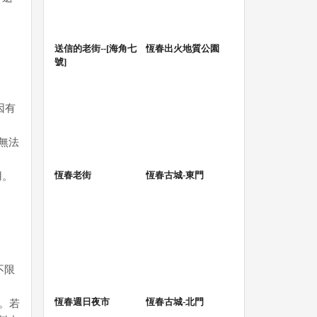
送信的老街--[海角七
恆春出火地質公園
號]
因有
無法
恆春老街
恆春古城-東門
用。
不限
恆春週日夜市
恆春古城-北門
。若