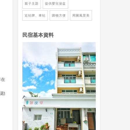
親子主題
提供嬰兒澡盆
近站牌、車站
購物方便
周圍風景美
民宿基本資料
存在
場勘