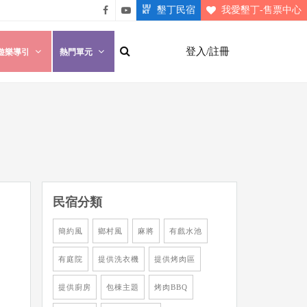
墾丁民宿
我愛墾丁-售票中心
悠遊
悠遊
墾丁
墾丁
登入/註冊
遊樂導引
熱門單元
粉絲
影片
團
介紹
民宿分類
簡約風
鄉村風
麻將
有戲水池
有庭院
提供洗衣機
提供烤肉區
提供廚房
包棟主題
烤肉BBQ