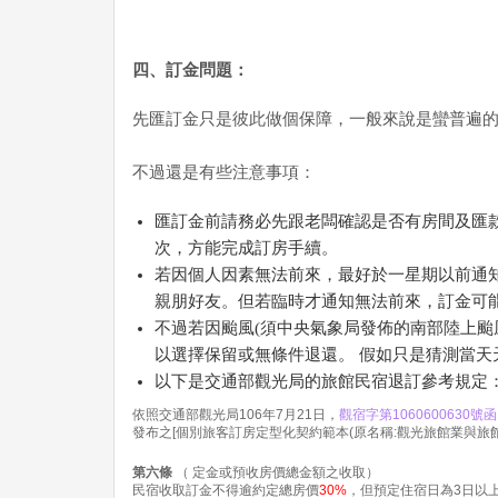
四、訂金問題：
先匯訂金只是彼此做個保障，一般來說是蠻普遍
不過還是有些注意事項：
匯訂金前請務必先跟老闆確認是否有房間及匯
次，方能完成訂房手續。
若因個人因素無法前來，最好於一星期以前通
親朋好友。但若臨時才通知無法前來，訂金可
不過若因颱風(須中央氣象局發佈的南部陸上颱
以選擇保留或無條件退還。 假如只是猜測當
以下是交通部觀光局的旅館民宿退訂參考規定
依照交通部觀光局106年7月21日，
觀宿字第1060600630號函
發布之[個別旅客訂房定型化契約範本(原名稱:觀光旅館業與旅
第六條
（ 定金或預收房價總金額之收取）
民宿收取訂金不得逾約定總房價
30%
，但預定住宿日為3日以