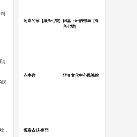
資料
阿嘉的家--[海角七號]
阿嘉上班的郵局--[海
角七號]
間請
赤牛嶺
恆春文化中心民謠館
的民
煙，
恆春古城-南門