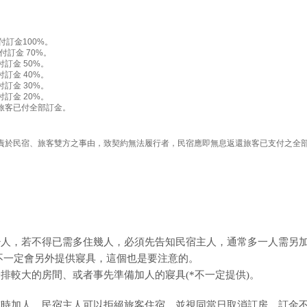
訂金100%。
訂金 70%。
訂金 50%。
訂金 40%。
訂金 30%。
訂金 20%。
旅客已付全部訂金。
責於民宿、旅客雙方之事由，致契約無法履行者，民宿應即無息返還旅客已支付之全
少人，若不得已需多住幾人，必須先告知民宿主人，通常多一人需另
人，不一定會另外提供寢具，這個也是要注意的。
排較大的房間、或者事先準備加人的寢具(*不一定提供)。
臨時加人，民宿主人可以拒絕旅客住宿，並視同當日取消訂房，訂金