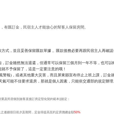
的，有匯訂金，民宿主人才能放心的幫客人保留房間。
款方式，並且妥善保留匯款單據 。匯款後務必要再跟民宿主人再確認
知，訂金雖然無法退還，但通常可以保留三個月到一年不等，也可以
能就不予保留了，這是一定要注意的哦！
風警報)，或者其他重大災害，而且屏東縣宣布停止上班上課，訂金
天天氣可能不佳要求退房，那就是個人因素，只能依交通部的規定辦理
：
館業及民宿個別旅客直接訂房定型化契約範本)]規定：
上之連續假日前夕及期間，定金得提高至約定房價總金額
50%