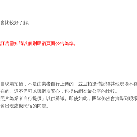
樣會比較好了解。
細訂房需知請以個別民宿頁面公告為準。
親自現場拍攝，不是由業者自行上傳的，並且拍攝時謝絕其他現場不
存在的。這不但可以讓網友安心，也提供網友最公平的比較。
「照片為業者自行提供」以供辨識。即使如此，團隊仍然會實際到現
不會出現虛擬民宿的問題。