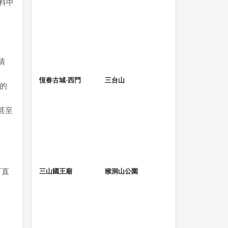
料中
清
恆春古城-西門
三台山
物的
甚至
可直
三山國王廟
猴洞山公園