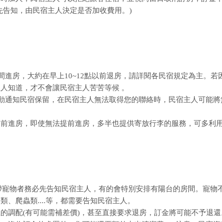
先告知，由民宿主人決定是否加收費用。)
間進房，大約在早上10~12點以前退房，請詳閱各民宿規定為主。若
人知道，才不會讓民宿主人苦苦等候 。
主動通知民宿保留，在民宿主人無法取得您的聯絡時，民宿主人可能將
提前進房，即使無法提前進房，多半也提供寄放行李的服務，可多利
攜帶寵物者務必先告知民宿主人，有的會特別安排有陽台的房間。寵物
、爬蟲類....等，都需要告知民宿主人。
的調配(有可能需補差價)，甚至直接要求退房，訂金將可能不予退還