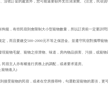
、沒收訂金的處置外，您可能還要額外支出清潔費。 (注意，民宿資
或須有狗籠，有些民宿則會限制大小型寵物數量，所以訂房前一定要詳問
規定，而且要繳交500~2000元不等之保證金。並遵守民宿對攜帶寵
房內發現寵物毛髮、寵物之排泄物、味道，房內物品損害、污損，或寵物
時，民宿主人亦有權進行房務上的調配，或者要求退房。
寵物進入)
找到接受寵物的民宿，或者在空房搜尋時，勾選歡迎寵物的選項，更