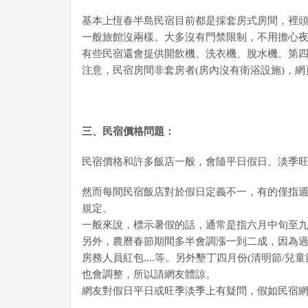
基本上恆春半島民宿目前都是採套房式房間，裡頭
一般旅館沒兩樣。大多沒有門禁限制，不用擔心
有些民宿還會提供開飲機、洗衣機、脫水機、第
注意，民宿房間非套房者(房內沒有衛浴設施)，
三、民宿價格問題：
民宿價格和許多飯店一般，會隨平日假日、淡季
然而每間民宿飯店對於假日定義不一，有的僅指
規定。
一般來說，標示暑假的話，通常是指六月中旬至
另外，農曆春節期間多半會調漲一到二成，因為
房務人員紅包....等。另外墾丁四月份(清明節/
也會調整，所以請網友體諒。
網友對假日平日或旺季淡季上有疑問，假如民宿