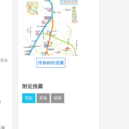
部定金
恆春鎮街道圖
附近推薦
景點
美食
遊樂
加
不退