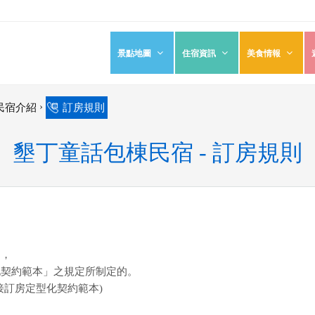
景點地圖
住宿資訊
美食情報
›
民宿介紹
訂房規則
墾丁童話包棟民宿 - 訂房規則
則
，
化契約範本」之規定所制定的。
接訂房定型化契約範本)