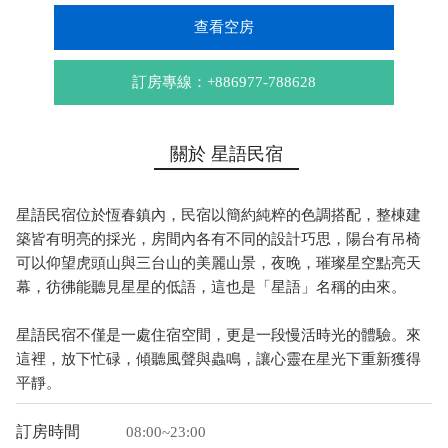
查看空房
訂房專線：+886977-788628
關於 星語民宿
星語民宿位於恆春鎮內，民宿以簡約純粹的色調搭配，整棟建
築皆有明亮的採光，房間內各有不同的設計巧思，陽台有吊椅
可以仰望虎頭山與三台山的美麗山景，夜晚，璀璨星空點亮天
幕，彷彿能聽見星星的低語，這也是「星語」名稱的由來。
星語民宿不僅是一處住宿空間，更是一段慢活時光的體驗。來
這裡，放下忙碌，傾聽風聲與蟲鳴，讓心靈在星光下重新獲得
平靜。
訂房時間
08:00~23:00