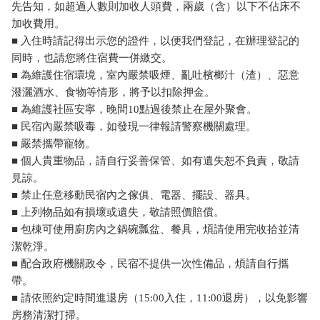
先告知，如超過人數則加收人頭費，兩歲（含）以下不佔床不
加收費用。
■ 入住時請記得出示您的證件，以便我們登記，在辦理登記的
同時，也請您將住宿費一併繳交。
■ 為維護住宿環境，室內嚴禁吸煙、亂吐檳榔汁（渣）、惡意
潑灑酒水、食物等情形，將予以扣除押金。
■ 為維護社區安寧，晚間10點過後禁止在屋外聚會。
■ 民宿內嚴禁吸毒，如發現一律報請警察機關處理。
■ 嚴禁攜帶寵物。
■ 個人貴重物品，請自行妥善保管、如有遺失恕不負責，敬請
見諒。
■ 禁止任意移動民宿內之傢俱、電器、擺設、器具。
■ 上列物品如有損壞或遺失，敬請照價賠償。
■ 包棟可使用廚房內之鍋碗瓢盆、餐具，煩請使用完收拾並清
潔乾淨。
■ 配合政府機關政令，民宿不提供一次性備品，煩請自行攜
帶。
■ 請依照約定時間進退房（15:00入住，11:00退房），以免影響
房務清潔打掃。