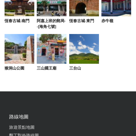
恆春古城-南門
阿嘉上班的郵局-
恆春古城-東門
赤牛嶺
-[海角七號]
猴洞山公園
三山國王廟
三台山
路線地圖
旅遊景點地圖
墾丁對外路線圖