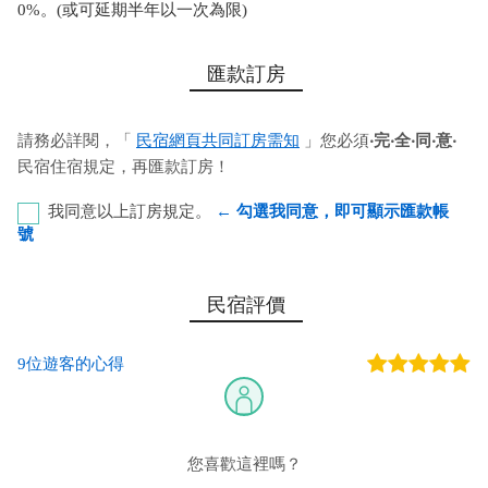
0%。(或可延期半年以一次為限)
匯款訂房
請務必詳閱，「
民宿網頁共同訂房需知
」您必須
‧完‧全‧同‧意‧
民宿住宿規定，再匯款訂房！
我同意以上訂房規定。
← 勾選我同意，即可顯示匯款帳
號
華南銀行-前鎮分行 代號：008 帳號：705-20-046650-7
民宿評價
戶名：謝書賢
9位遊客的心得
您也可以利用這幾個常用的網路ATM匯款： [
郵局ATM
]、 [
彰銀
ATM
]、 [
一銀ATM
]
(以上三個銀行網路ATM只是方便網友直接連結，並不代表民
宿有提供該銀行匯款帳號喔。) 匯入任何款項後，請記得與業者
您喜歡這裡嗎？
連絡喔！