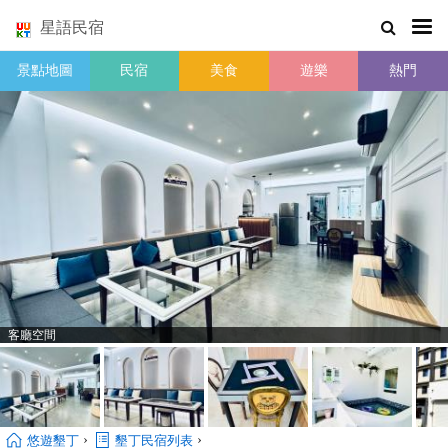
星語民宿
景點地圖
民宿
美食
遊樂
熱門
客廳空間
›
›
悠遊墾丁
墾丁民宿列表