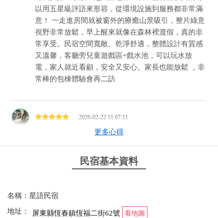
以用五星級評語來形容，從環境設施到服務都非常滿
意！ 一走進房間就被窗外的療癒山景吸引，整片綠意
視野非常放鬆，早上醒來就像在森林裡渡假，真的非
常享受。民宿空間寬敞、乾淨舒適，整體設計有質感
又溫馨，客廳旁兒童遊戲區+戲水池，可以玩水放
電，家人就近看顧，安全又安心。家長也能放鬆 ，非
常棒的包棟體驗會再二訪
2026-02-22 11:07:11
更多心得
附近機能很好 去哪裡都很方便 環境乾淨明亮舒適 設
備器材都非常好 兒童遊樂區安全有趣
民宿基本資料
from google
名稱：星語民宿
2026-02-19 10:04:56
地址：
屏東縣恆春鎮恆福二街62號
看地圖
環境寬敞、設備一級棒