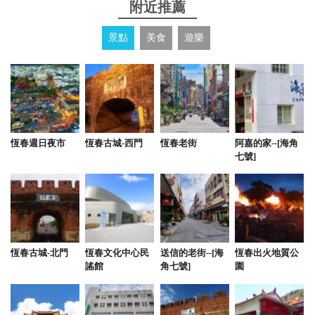
附近推薦
景點
美食
遊樂
恆春週日夜市
恆春古城-西門
恆春老街
阿嘉的家--[海角
七號]
恆春古城-北門
恆春文化中心民
送信的老街--[海
恆春出火地質公
謠館
角七號]
園