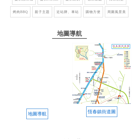
是隔音效果出奇的好，這在民宿中非常難得，老闆非
烤肉BBQ
親子主題
近站牌、車站
購物方便
周圍風景美
常親切熱心，感謝您提供這麼溫馨又舒適的空間，真
心推薦給追求住宿品質的旅伴，下次一定會再回來！
地圖導航
from google
恆春鎮街道圖
地圖導航