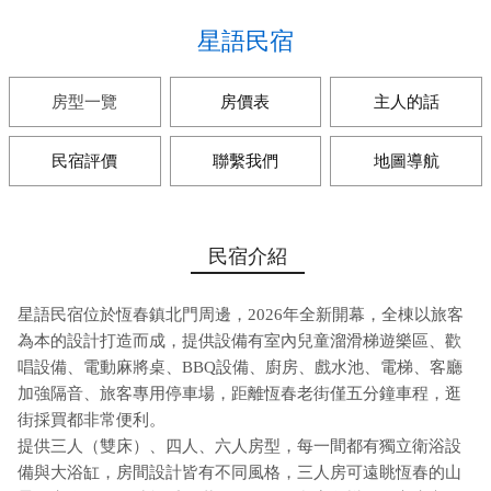
星語民宿
房型一覽
房價表
主人的話
民宿評價
聯繫我們
地圖導航
民宿介紹
星語民宿位於恆春鎮北門周邊，2026年全新開幕，全棟以旅客
為本的設計打造而成，提供設備有室內兒童溜滑梯遊樂區、歡
唱設備、電動麻將桌、BBQ設備、廚房、戲水池、電梯、客廳
加強隔音、旅客專用停車場，距離恆春老街僅五分鐘車程，逛
街採買都非常便利。
提供三人（雙床）、四人、六人房型，每一間都有獨立衛浴設
備與大浴缸，房間設計皆有不同風格，三人房可遠眺恆春的山