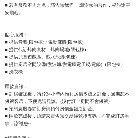
■ 若有服務不周之處，請告知我們， 謝謝您的合作，祝旅途平
安順心。
貼心服務：
■ 提供音響(限包棟) / 電動麻將(限包棟)
■ 提供代訂烤肉食材、烤肉場地(限包棟)
■ 提供兒童遊戲區、戲水池(限包棟)
■ 提供廚房空間設備(微波爐/微電腦電子鍋/電鍋)（限包棟）
■ 洗衣機
匯款資訊：
■ 訂房確認後，請於24小時內預付房價５成之訂金，逾期恕不
保留客房，不便處請見諒。(沒付訂金房間不會保留)
■ 預約農曆春節訂房請預付房價全額之訂金。
■ 匯款完成後，煩請來電告知交易帳號後五碼，即完成訂房手
續，謝謝您~