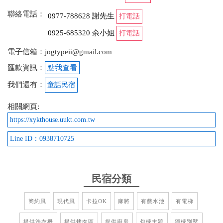
聯絡電話：
0977-788628 謝先生
打電話
from google
0925-685320 余小姐
打電話
2026-02-19 10:03:44
電子信箱：jogtypeii@gmail.com
匯款資訊：
點我查看
環境寬敞、隔音設備只有好、老闆親切、服務一級棒
我們還有：
童話民宿
相關網頁:
2026-02-18 17:54:09
https://xykthouse.uukt.com.tw
客廳房間都很大，很乾淨明亮，小孩大人都有可以玩
的設施。大家庭來住都很適合！
Line ID：0938710725
from google
民宿分類
2026-02-18 11:07:57
簡約風
現代風
卡拉OK
麻將
有戲水池
有電梯
全家出遊的首選，無可挑剔的住宿體驗！真的非常
棒，民宿環境優美且維護得很乾淨，最讓我們驚艷的
提供洗衣機
提供烤肉區
提供廚房
包棟主題
獨棟別墅