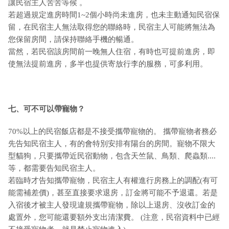
讓民宿主人苦苦等候 。
若超過規定進房時間1~2個小時尚未進房，也未主動通知民宿保
留，在民宿主人無法取得您的聯絡時，民宿主人可能將無法為
您保留房間，請保持聯絡手機的暢通。
當然，若民宿該房間前一晚無人住宿，有時也可提前進房，即
使無法提前進房，多半也提供寄放行李的服務，可多利用。
七、可不可以帶寵物？
70%以上的民宿飯店都是不接受攜帶寵物的。 攜帶寵物者務必
先告知民宿主人，有的會特別安排有陽台的房間。寵物不限大
型貓狗，只要攜帶近民宿動物，包含天竺鼠、鳥類、爬蟲類....
等，都需要告知民宿主人。
若臨時才告知攜帶寵物，民宿主人有權進行房務上的調配(有可
能需補差價)，甚至直接要求退房，訂金將可能不予退還。若是
入宿後才被主人發現違規攜帶寵物，除以上退房、沒收訂金的
處置外，您可能還要額外支出清潔費。 (注意，民宿資料中已經