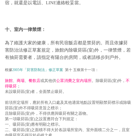
宿，就還是以電話、LINE連絡較妥當。
十、室內一律禁煙：
為了維護大家的健康，所有民宿飯店都是禁菸的。而且依據菸
害防治法修正草案規定，旅館內除吸菸區(室)外，一律禁煙，若
有抽菸需要者，請指定有陽台的房間，或者請移步到戶外。
根據
2005年「菸害防制法」修正草案
第十 五條第十一項：
旅館
、
商場
、
餐飲店
或其他供
公眾消費之室內場所
。除吸菸區(室)外，
不
得吸菸
；
未設吸菸區(室)者，全面禁止吸菸。
前項所定場所，應於所有入口處及其他適當地點設置明顯禁菸標示或除吸
菸區(室)外不得吸菸意旨之標示；
且除吸菸區(室)外，不得供應與吸菸有關之器物。
第一項吸菸區(室)之設置應符合下列規定：
一、吸菸區(室)應有明顯之標示。
二、吸菸區(室)之面積不得大於各該場所室內、室外面積二分之一，且室
內吸菸室不得設於必經之處。