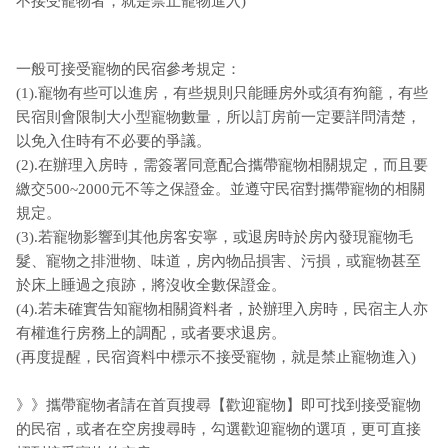
不接受寵物者，就是禁止寵物進入)
一般可接受寵物的民宿參考規定：
(1).寵物有些可以進房，有些規則只能睡房外或須有狗籠，有些
民宿則會限制大小型寵物數量，所以訂房前一定要詳問清楚，
以免入住時有不必要的爭議。
(2).在辦理入房時，需簽署同意配合攜帶寵物相關規定，而且要
繳交500~2000元不等之保證金。並遵守民宿對攜帶寵物的相關
規定。
(3).若寵物影響到其他房客安寧，或退房時於房內發現寵物毛
髮、寵物之排泄物、味道，房內物品損害、污損，或寵物甚至
於床上睡過之痕跡，將沒收全數保證金。
(4).若未確實告知寵物相關資料者，於辦理入房時，民宿主人亦
有權進行房務上的調配，或者要求退房。
(再度提醒，民宿資料中標示不接受寵物，就是禁止寵物進入)
》》攜帶寵物者請在首頁搜尋【歡迎寵物】即可找到接受寵物
的民宿，或者在空房搜尋時，勾選歡迎寵物的選項，更可直接