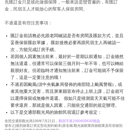
先匯訂金只是彼此做個保障，一般來說是蠻普遍的，有匯訂
金，民宿主人才能放心的幫客人保留房間。
不過還是有些注意事項：
匯訂金前請務必先跟老闆確認是否有房間及匯款方式，並且
妥善保留匯款單據 。匯款後務必要再跟民宿主人再確認一
次，方能完成訂房手續。
若因個人因素無法前來，最好於一星期以前通知，訂金雖然
無法退還，但通常可以保留三個月到一年不等，也可以轉給
親朋好友。但若臨時才通知無法前來，訂金可能就不予保留
了，這是一定要注意的哦！
不過若因颱風(須中央氣象局發佈的南部陸上颱風警報)，或
者其他重大災害，而且屏東縣宣布停止上班上課，訂金就可
以選擇保留或無條件退還。 假如只是猜測當天天氣可能不佳
要求退房，那就是個人因素，只能依交通部的規定辦理。
以下是交通部觀光局的旅館民宿退訂參考規定：
依照交通部觀光局106年7月21日，
觀宿字第1060600630號函
發布之[個別旅客訂房定型化契約範本(原名稱:觀光旅館業與旅館業及民宿個別