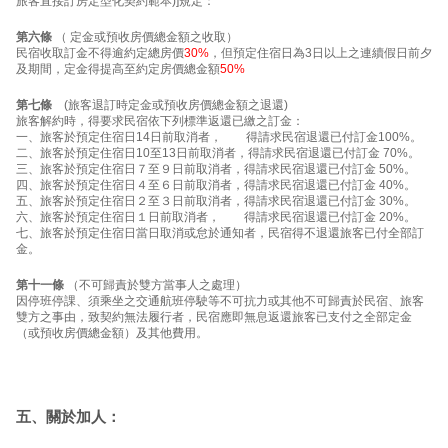
旅客直接訂房定型化契約範本)]規定：
第六條
（ 定金或預收房價總金額之收取）
民宿收取訂金不得逾約定總房價
30%
，但預定住宿日為3日以上之連續假日前夕
及期間，定金得提高至約定房價總金額
50%
第七條
(旅客退訂時定金或預收房價總金額之退還)
旅客解約時，得要求民宿依下列標準返還已繳之訂金：
一、旅客於預定住宿日14日前取消者， 得請求民宿退還已付訂金100%。
二、旅客於預定住宿日10至13日前取消者，得請求民宿退還已付訂金 70%。
三、旅客於預定住宿日７至９日前取消者，得請求民宿退還已付訂金 50%。
四、旅客於預定住宿日４至６日前取消者，得請求民宿退還已付訂金 40%。
五、旅客於預定住宿日２至３日前取消者，得請求民宿退還已付訂金 30%。
六、旅客於預定住宿日１日前取消者， 得請求民宿退還已付訂金 20%。
七、旅客於預定住宿日當日取消或怠於通知者，民宿得不退還旅客已付全部訂
金。
第十一條
（不可歸責於雙方當事人之處理）
因停班停課、須乘坐之交通航班停駛等不可抗力或其他不可歸責於民宿、旅客
雙方之事由，致契約無法履行者，民宿應即無息返還旅客已支付之全部定金
（或預收房價總金額）及其他費用。
五、關於加人：