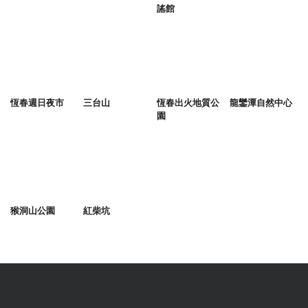
謠館
恆春週日夜市
三台山
恆春出火地質公
龍鑾潭自然中心
園
猴洞山公園
紅柴坑