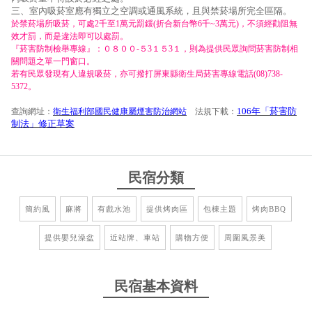
三、室內吸菸室應有獨立之空調或通風系統，且與禁菸場所完全區隔。
於禁菸場所吸菸，可處2千至1萬元罰鍰(折合新台幣6千~3萬元)，不須經勸阻無
效才罰，而是違法即可以處罰。
『菸害防制檢舉專線』：０８００-５3１５3１，則為提供民眾詢問菸害防制相
關問題之單一門窗口。
若有民眾發現有人違規吸菸，亦可撥打屏東縣衛生局菸害專線電話(08)738-
5372。
106年「菸害防
查詢網址：
衛生福利部國民健康屬煙害防治網站
法規下載：
制法」修正草案
民宿分類
簡約風
麻將
有戲水池
提供烤肉區
包棟主題
烤肉BBQ
提供嬰兒澡盆
近站牌、車站
購物方便
周圍風景美
民宿基本資料