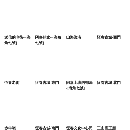
送信的老街--[海
阿嘉的家--[海角
山海漁港
恆春古城-西門
角七號]
七號]
恆春老街
恆春古城-東門
阿嘉上班的郵局-
恆春古城-北門
-[海角七號]
赤牛嶺
恆春古城-南門
恆春文化中心民
三山國王廟