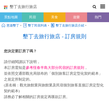
墾丁去旅行旅店
景點地圖
民宿
美食
遊樂
熱門
›
›
›
悠遊墾丁
墾丁民宿列表
墾丁去旅行旅店介紹
墾丁去旅行旅店 - 訂房規則
您決定要訂房了嗎？
請仔細閱讀以下說明，
本訂房需知是
參考恆春半島大部分民宿的訂房規則
，
並依照交通部觀光局頒布的「個別旅客訂房定型化契約範本」
之規定所制定的。
(原名稱：觀光旅館業與旅館業及民宿個別旅客直接訂房定型化
契約範本)
請務必了解相關的訂房規定再匯款訂房。