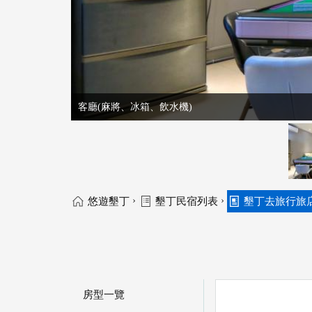
客廳(麻將、冰箱、飲水機)
›
›
悠遊墾丁
墾丁民宿列表
墾丁去旅行旅
房型一覽