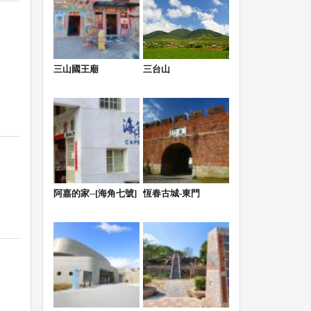
三山國王廟
三台山
阿嘉的家--[海角七號]
恆春古城-東門