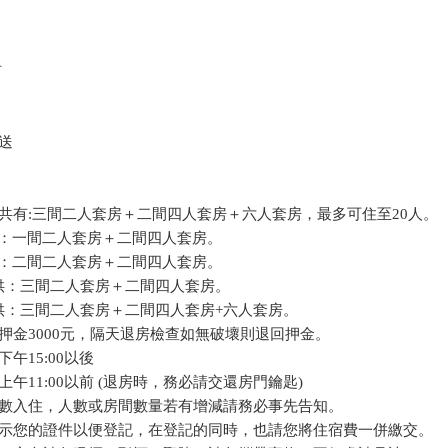
​
送
共有:三間二人套房＋二間四人套房＋六人套房，最多可住至20人。
提供：一間二人套房＋二間四人套房。
提供：二間二人套房＋二間四人套房。
提供：三間二人套房＋二間四人套房。
提供：三間二人套房＋二間四人套房+六人套房。
押金3000元，隔天退房檢查如無破壞則退回押金。
午15:00以後
午11:00以前 (退房時，務必請交還房門鑰匙)
數入住，人數或房間數量若有增減請務必事先告知。
示您的證件以便登記，在登記的同時，也請您將住宿費一併繳交。