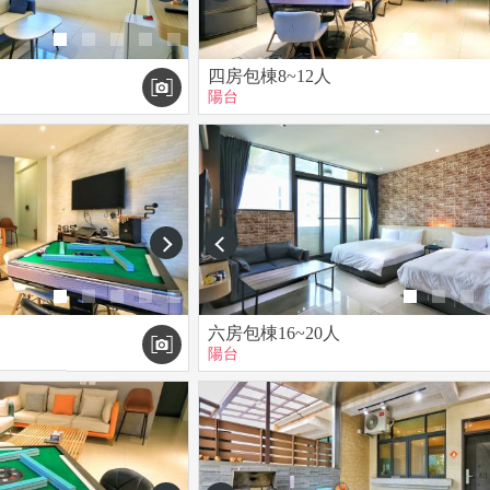
四房包棟8~12人
陽台
next
prev
六房包棟16~20人
陽台