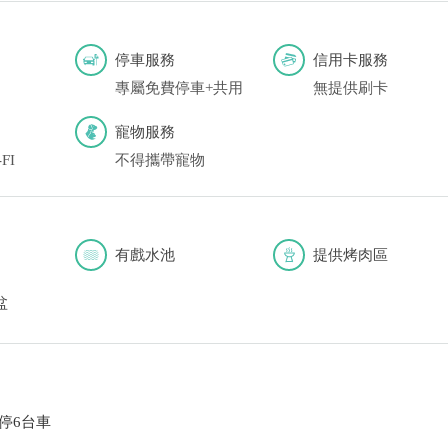
停車服務
信用卡服務
專屬免費停車+共用
無提供刷卡
寵物服務
FI
不得攜帶寵物
有戲水池
提供烤肉區
盆
停6台車