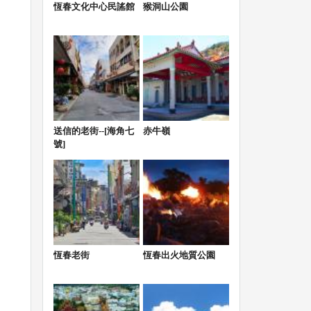
恆春文化中心民謠館
猴洞山公園
送信的老街--[海角七
赤牛嶺
號]
恆春老街
恆春出火地質公園