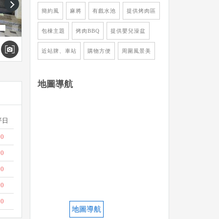
next
簡約風
麻將
有戲水池
提供烤肉區
包棟主題
烤肉BBQ
提供嬰兒澡盆
近站牌、車站
購物方便
周圍風景美
地圖導航
平日
00
00
00
00
00
地圖導航