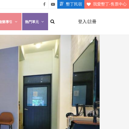
墾丁民宿
我愛墾丁-售票中心
悠遊
悠遊
墾丁
墾丁
登入/註冊
遊樂導引
熱門單元
粉絲
影片
團
介紹