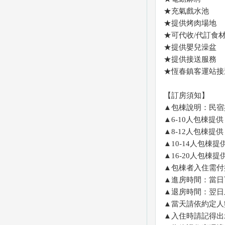
★充氣戲水池
★提供烤肉場地
★可代收/代訂食材
★提供嬰兒澡盆
★提供接送服務
★恆春鎮客運站接
【訂房須知】
▲包棟說明：民宿
▲6-10人包棟
​▲8-12人包棟
▲10-14人包棟
▲16-20人包棟
▲包棟者入住需付
▲進房時間：當日下
▲退房時間：翌日上
▲當天請依約定人
▲入住時請記得出