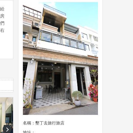
給
房
們
右
名稱：墾丁去旅行旅店
next
地址：