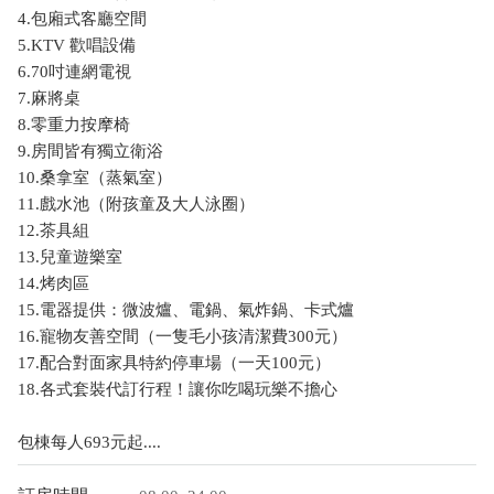
4.包廂式客廳空間
5.KTV 歡唱設備
6.70吋連網電視
7.麻將桌
8.零重力按摩椅
9.房間皆有獨立衛浴
10.桑拿室（蒸氣室）
11.戲水池（附孩童及大人泳圈）
12.茶具組
13.兒童遊樂室
14.烤肉區
15.電器提供：微波爐、電鍋、氣炸鍋、卡式爐
16.寵物友善空間（一隻毛小孩清潔費300元）
17.配合對面家具特約停車場（一天100元）
18.各式套裝代訂行程！讓你吃喝玩樂不擔心
包棟每人693元起....