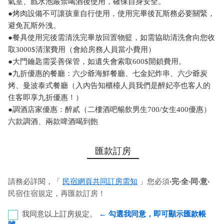
氣室、戲水池嚴禁喝酒後使用，確保自身安全。
●烤肉設備不可讓孩童自行使用，使用完畢後瓦斯務必要關緊，
避免瓦斯外洩。
●餐具使用完後需清洗完畢放回置物籃，如需協助清洗會向您收
取3000$清潔費用（會給房務人員當小費用）
●大門鑰匙需妥善保管，如遺失會索取600$開鎖費用。
●九折優惠的餐廳：六少爺海鮮餐廳、七金妃炸串、六少爺炭
烤、曼波泰式餐廳（入內告知櫃檯人員我們是醉妃亭也客人的
住客即享九折優惠！）
●調酒店家優惠：醉貳（二樓酒吧暢飲男生700/女生400優惠）
六款調酒、兩款啤酒喝到飽
匯款訂房
請務必詳閱，「
民宿網頁共同訂房需知
」您必須
‧完‧全‧同‧意‧
民宿住宿規定，再匯款訂房！
我同意以上訂房規定。
← 勾選我同意，即可顯示匯款帳