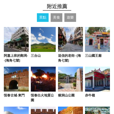
附近推薦
景點
美食
遊樂
阿嘉上班的郵局-
三台山
送信的老街--[海
三山國王廟
-[海角七號]
角七號]
恆春古城-東門
恆春出火地質公
猴洞山公園
赤牛嶺
園