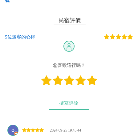
號
彰化銀行-恆春分行 代號：009 帳號： 8348-50-022364-
民宿評價
00 戶名：林志仁
5位遊客的心得
您也可以利用這幾個常用的網路ATM匯款： [
郵局ATM
]、 [
彰銀
ATM
]、 [
一銀ATM
]
(以上三個銀行網路ATM只是方便網友直接連結，並不代表民
宿有提供該銀行匯款帳號喔。) 匯入任何款項後，請記得與業者
您喜歡這裡嗎？
連絡喔！
撰寫評論
2024-09-25 19:45:44