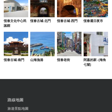
恆春文化中心民
恆春古城-北門
恆春古城-西門
恆春週日夜市
謠館
恆春古城-南門
山海漁港
恆春老街
阿嘉的家--[海角
七號]
路線地圖
旅遊景點地圖