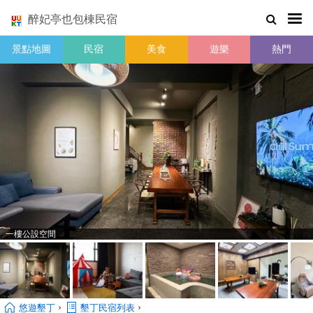
醉妃亭也包棟民宿
景點地圖
民宿
美食
遊樂
熱門
一樓公設空間
›
›
悠遊墾丁
墾丁民宿列表