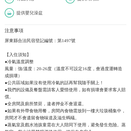
提供嬰兒澡盆
注意事項
屏東縣合法民宿登記編號：第1497號
【入住須知】
●冷氣溫度調整
風量：強/溫度：20-26度（溫度不可設定16度，會過度運轉造
成損壞）
●公共區域如果沒有使用冷氣的話再幫我隨手關上！
●我們的設備及餐盤需請客人愛惜使用，如有損壞會要求客人賠
償。
●全房間及廁所禁菸，違者押金不會退還。
●如果有外帶食物用餐，房間內食物需放到一樓大垃圾桶集中，
房間才不會遺留食物味道及滋生螞蟻。
●蒸氣室及戲水池孩童需在大人陪同下使用，避免發生危險。蒸