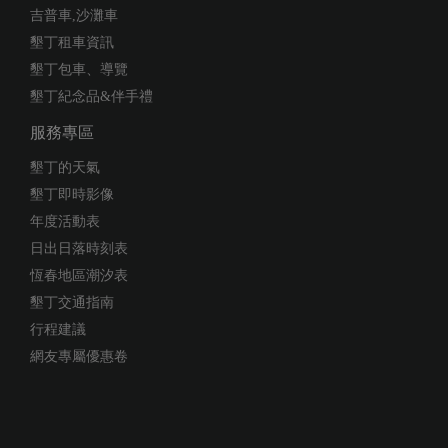
吉普車,沙灘車
墾丁租車資訊
墾丁包車、導覽
墾丁紀念品&伴手禮
服務專區
墾丁的天氣
墾丁即時影像
年度活動表
日出日落時刻表
恆春地區潮汐表
墾丁交通指南
行程建議
網友專屬優惠卷