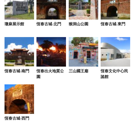
瓊麻展示館
恆春古城-北門
猴洞山公園
恆春古城-東門
恆春古城-南門
恆春出火地質公
三山國王廟
恆春文化中心民
園
謠館
恆春古城-西門