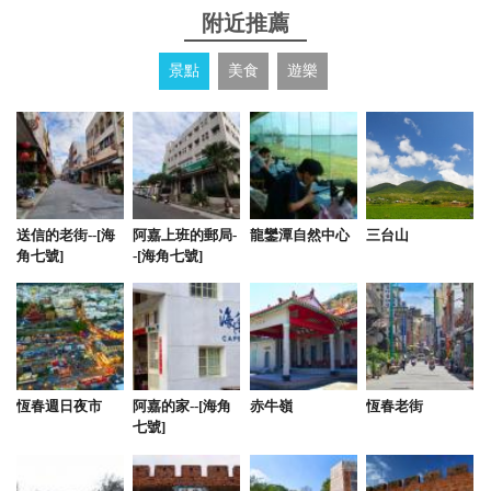
附近推薦
景點
美食
遊樂
送信的老街--[海
阿嘉上班的郵局-
龍鑾潭自然中心
三台山
角七號]
-[海角七號]
恆春週日夜市
阿嘉的家--[海角
赤牛嶺
恆春老街
七號]