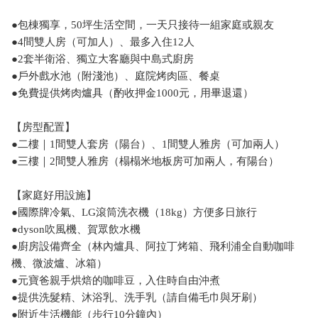
●包棟獨享，50坪生活空間，一天只接待一組家庭或親友
●4間雙人房（可加人）、最多入住12人
●2套半衛浴、獨立大客廳與中島式廚房
●戶外戲水池（附淺池）、庭院烤肉區、餐桌
●免費提供烤肉爐具（酌收押金1000元，用畢退還）
【房型配置】
●二樓｜1間雙人套房（陽台）、1間雙人雅房（可加兩人）
●三樓｜2間雙人雅房（榻榻米地板房可加兩人，有陽台）
【家庭好用設施】
●國際牌冷氣、LG滾筒洗衣機（18kg）方便多日旅行
●dyson吹風機、賀眾飲水機
●廚房設備齊全（林內爐具、阿拉丁烤箱、飛利浦全自動咖啡
機、微波爐、冰箱）
●元寶爸親手烘焙的咖啡豆，入住時自由沖煮
●提供洗髮精、沐浴乳、洗手乳（請自備毛巾與牙刷）
●附近生活機能（步行10分鐘內）