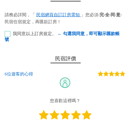
請務必詳閱，「
民宿網頁自訂訂房需知
」您必須
‧完‧全‧同‧意‧
民宿住宿規定，再匯款訂房！
我同意以上訂房規定。
← 勾選我同意，即可顯示匯款帳
號
彰化銀行-恆春分行 代號：009 帳號：8348-01-017764-
民宿評價
00 戶名：李寓恆春的家民宿
6位遊客的心得
您也可以利用這幾個常用的網路ATM匯款： [
郵局ATM
]、 [
彰銀
ATM
]、 [
一銀ATM
]
(以上三個銀行網路ATM只是方便網友直接連結，並不代表民
宿有提供該銀行匯款帳號喔。) 匯入任何款項後，請記得與業者
您喜歡這裡嗎？
連絡喔！