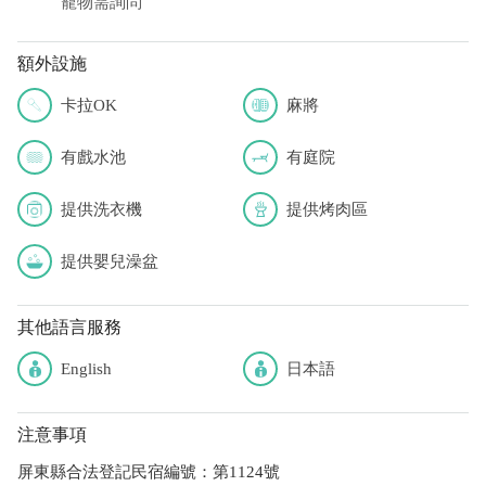
寵物需詢問
額外設施
卡拉OK
麻將
有戲水池
有庭院
提供洗衣機
提供烤肉區
提供嬰兒澡盆
其他語言服務
English
日本語
注意事項
屏東縣合法登記民宿編號：第1124號