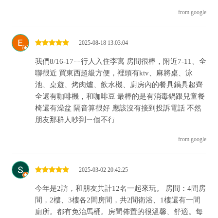
from google
2025-08-18 13:03:04
我們8/16-17ㄧ行人入住李寓 房間很棒，附近7-11、全
聯很近 買東西超級方便，裡頭有ktv、麻將桌、泳
池、桌遊、烤肉爐、飲水機、廚房內的餐具鍋具超齊
全還有咖啡機，和咖啡豆 最棒的是有消毒鍋跟兒童餐
椅還有澡盆 隔音算很好 應該沒有接到投訴電話 不然
朋友那群人吵到ㄧ個不行
from google
2025-03-02 20:42:25
今年是2訪，和朋友共計12名一起來玩。 房間：4間房
間，2樓、3樓各2間房間，共2間衛浴、1樓還有一間
廁所。都有免治馬桶。房間佈置的很溫馨、舒適。每