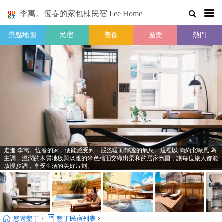
李寓。恆春的家包棟民宿 Lee Home
景點地圖
民宿
美食
遊樂
熱門
走進 李寓。恆春的家，便能感受到一股溫暖而靜謐的氣息。這裡以 簡約北歐風 為
主調，溫潤的木質地板與淡雅的米色牆面交織出柔和的居家氛圍，讓每位旅人都能
放慢步調，享受生活的美好片刻。
›
›
悠遊墾丁
墾丁民宿列表