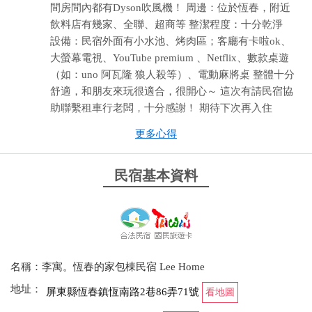
間房間內都有Dyson吹風機！ 周邊：位於恆春，附近
飲料店有幾家、全聯、超商等 整潔程度：十分乾淨
設備：民宿外面有小水池、烤肉區；客廳有卡啦ok、
大螢幕電視、YouTube premium 、Netflix、數款桌遊
（如：uno 阿瓦隆 狼人殺等）、電動麻將桌 整體十分
舒適，和朋友來玩很適合，很開心～ 這次有請民宿協
助聯繫租車行老闆，十分感謝！ 期待下次再入住
更多心得
from google
民宿基本資料
2025-01-30 19:43:56
非常喜歡這裡
from google
名稱：李寓。恆春的家包棟民宿 Lee Home
2023-08-30 08:48:52
地址：
屏東縣恆春鎮恆南路2巷86弄71號
看地圖
從7月中開始找包棟，我們很幸運找到李寓民宿，就