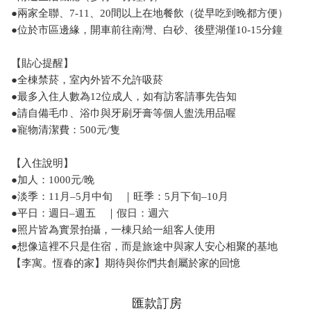
●兩家全聯、7-11、20間以上在地餐飲（從早吃到晚都方便）
●位於市區邊緣，開車前往南灣、白砂、後壁湖僅10-15分鐘
【貼心提醒】
●全棟禁菸，室內外皆不允許吸菸
●最多入住人數為12位成人，如有訪客請事先告知
●請自備毛巾、浴巾與牙刷牙膏等個人盥洗用品喔
●寵物清潔費：500元/隻
【入住說明】
●加人：1000元/晚
●淡季：11月–5月中旬 ｜旺季：5月下旬–10月
●平日：週日–週五 ｜假日：週六
●照片皆為實景拍攝，一棟只給一組客人使用
●想像這裡不只是住宿，而是旅途中與家人安心相聚的基地
【李寓。恆春的家】期待與你們共創屬於家的回憶
匯款訂房